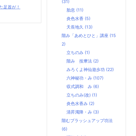
(31)
た足首が！
胎息
(11)
炎色水香
(5)
天長地久
(13)
階み「あめとひと」講座
(15
2)
立ちのみ
(1)
階み 按摩法
(2)
みろくよ神仙遊歩功
(22)
六神秘功・み
(107)
収式調和 み
(6)
立ちのみ(改)
(1)
炎色水香み
(2)
清昇濁降・み
(3)
階むブラッシュアップ功法
(6)