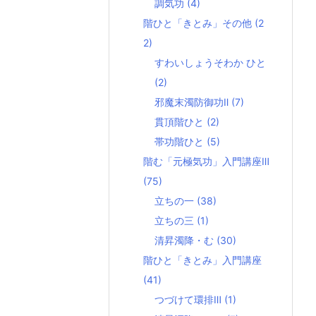
調気功
(4)
階ひと「きとみ」その他
(2
2)
すわいしょうそわか ひと
(2)
邪魔末濁防御功Ⅱ
(7)
貫頂階ひと
(2)
帯功階ひと
(5)
階む「元極気功」入門講座Ⅲ
(75)
立ちの一
(38)
立ちの三
(1)
清昇濁降・む
(30)
階ひと「きとみ」入門講座
(41)
つづけて環排Ⅲ
(1)