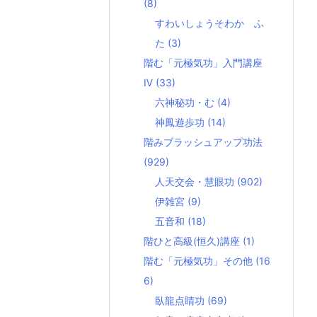
(8)
すわいしょうそわか ふ
た
(3)
階む「元極気功」入門講座
Ⅳ
(33)
六神秘功・む
(4)
神鳳遊歩功
(14)
階みブラッシュアップ功法
(929)
人天交会・慧眼功
(902)
伊雑宮
(9)
五音和
(18)
階ひと高級(恒久)講座
(1)
階む「元極気功」その他
(16
6)
臥龍点睛功
(69)