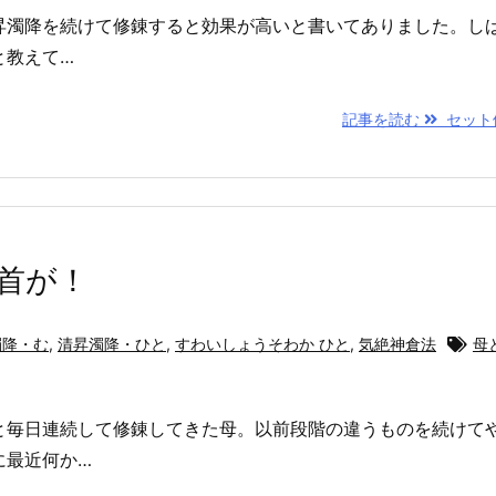
昇濁降を続けて修錬すると効果が高いと書いてありました。し
と教えて…
記事を読む
セット
首が！
濁降・む
,
清昇濁降・ひと
,
すわいしょうそわか ひと
,
気絶神倉法
母
と毎日連続して修錬してきた母。以前段階の違うものを続けて
に最近何か…