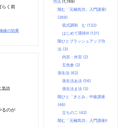
功法
(1,749)
ばらく前
階む「元極気功」入門講座Ⅰ
(269)
収式調和 む
(132)
修錬の効果
はじめて環排Ⅲ
(121)
階ひとブラッシュアップ功
法
(3)
内宮・外宮
(2)
五色倉
(2)
張生法
(62)
張生法あ法
(56)
と気功
張生法ま法
(3)
階ひと「きとみ」中級講座
(46)
やるのが
立ちの二
(42)
階む「元極気功」入門講座Ⅱ