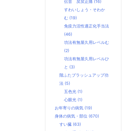
伝音 戻戻止痛
(16)
すわいしょう・そわか
む
(19)
免疫力活性適正化手当法
(46)
功法有無屋久用レベルむ
(2)
功法有無屋久用レベルひ
と
(3)
階ふたブラッシュアップ功
法
(5)
五色光
(1)
心眼光
(1)
お年寄りの病気
(19)
身体の病気・部位
(670)
すい臓
(63)