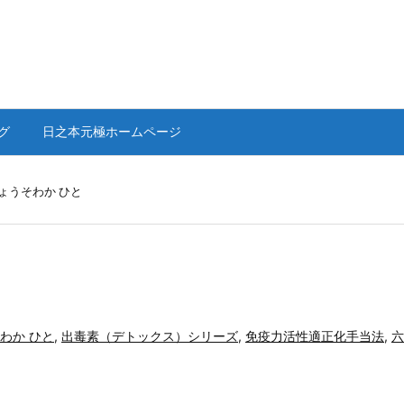
グ
日之本元極ホームページ
ょうそわか ひと
わか ひと
,
出毒素（デトックス）シリーズ
,
免疫力活性適正化手当法
,
六