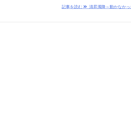
記事を読む
清昇濁降～動かなかっ