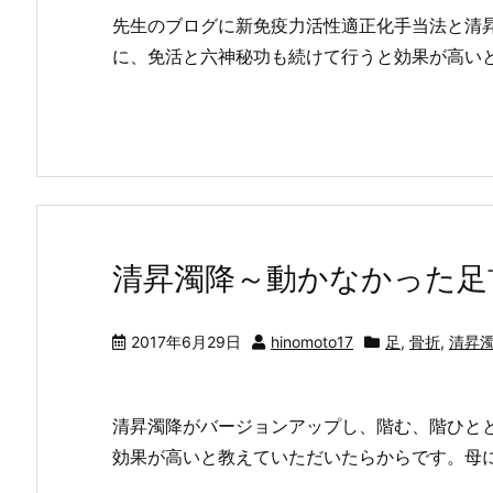
先生のブログに新免疫力活性適正化手当法と清
に、免活と六神秘功も続けて行うと効果が高い
清昇濁降～動かなかった足
2017年6月29日
hinomoto17
足
,
骨折
,
清昇
清昇濁降がバージョンアップし、階む、階ひと
効果が高いと教えていただいたらからです。母