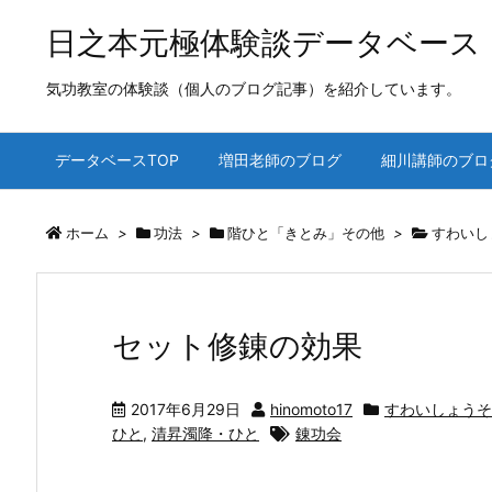
日之本元極体験談データベース
気功教室の体験談（個人のブログ記事）を紹介しています。
データベースTOP
増田老師のブログ
細川講師のブロ
ホーム
>
功法
>
階ひと「きとみ」その他
>
すわいし
セット修錬の効果
2017年6月29日
hinomoto17
すわいしょうそ
ひと
,
清昇濁降・ひと
錬功会