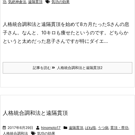
功
,
気絶神倉法
,
遠隔貫頂
気功の効果
人格統合調和法と遠隔貫頂を始めて8カ月たったSさんの息
子さん。なんと、10キロも痩せたというのです。どちらか
というと太めだった息子さんですが特にダイエ…
記事を読む
人格統合調和法と遠隔貫頂2
人格統合調和法と遠隔貫頂
2017年6月29日
hinomoto17
遠隔貫頂
,
ばね指
,
うつ病
,
貫頂・帯功
,
人格統合調和法
気功の効果