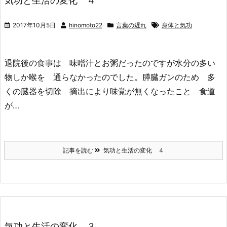
気功と生活の変化 ４
2017年10月5日
hinomoto22
言葉の遅れ
身体と気功
退院後の食事は 味噌汁とお粥だったのですが水分の多い
物しか喉を 通らなかったのでした。膵臓ガンのため 多
くの臓器を切除 摘出により味覚が無くなったこと 食道
が…
記事を読む
気功と生活の変化 ４
気功と生活の変化 ３