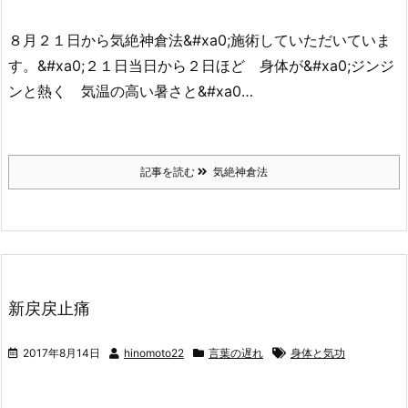
８月２１日から気絶神倉法&#xa0;施術していただいていま
す。&#xa0;２１日当日から２日ほど 身体が&#xa0;ジンジ
ンと熱く 気温の高い暑さと&#xa0…
記事を読む
気絶神倉法
新戻戻止痛
2017年8月14日
hinomoto22
言葉の遅れ
身体と気功