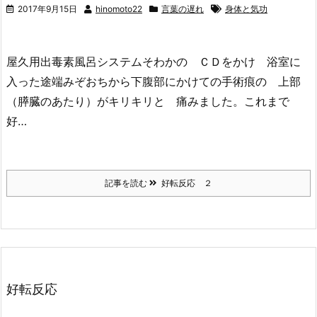
2017年9月15日
hinomoto22
言葉の遅れ
身体と気功
屋久用出毒素風呂システムそわかの ＣＤをかけ 浴室に
入った途端みぞおちから下腹部にかけての手術痕の 上部
（膵臓のあたり）がキリキリと 痛みました。これまで
好…
記事を読む
好転反応 ２
好転反応