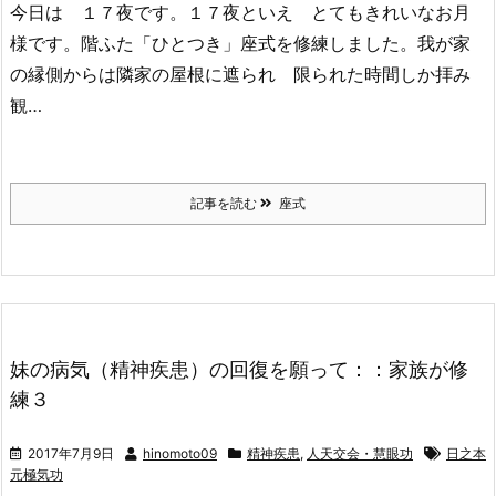
今日は １７夜です。１７夜といえ とてもきれいなお月
様です。階ふた「ひとつき」座式を修練しました。我が家
の縁側からは隣家の屋根に遮られ 限られた時間しか拝み
観…
記事を読む
座式
妹の病気（精神疾患）の回復を願って：：家族が修
練３
2017年7月9日
hinomoto09
精神疾患
,
人天交会・慧眼功
日之本
元極気功