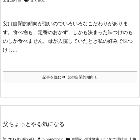
まま環排Ⅲ
父と気功
父は自閉的傾向が強いのでいろいろなこだわりがありま
す。食べ物も、定番のおかず、しかも決まった味つけのも
のしか食べません。母が入院していたとき私の好みで味つ
けし…
記事を読む
父の自閉的傾向１
父ちょっとやる気になる
2017年6月29日
hinomoto17
肩関節
,
発達障害
,
はじめて環排Ⅲ
,
人格