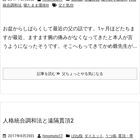
統合調和法
,
寝たまま環排Ⅲ
父と気功
お盆からしばらくして最近の父の話です。1ヶ月ほどたちま
すが最近、ますます腕の痛みがなくなってきたと本人が言
うようになったそうです。そこへもってきてかめ爺先生が…
記事を読む
父ちょっとやる気になる
人格統合調和法と遠隔貫頂2
2017年6月29日
hinomoto17
ばね指
,
ダイエット
,
うつ病
,
貫頂・帯