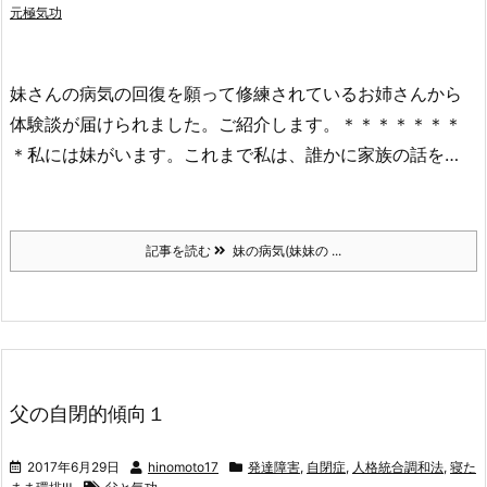
元極気功
妹さんの病気の回復を願って修練されているお姉さんから
体験談が届けられました。ご紹介します。＊＊＊＊＊＊＊
＊私には妹がいます。これまで私は、誰かに家族の話を…
記事を読む
妹の病気(妹妹の ...
父の自閉的傾向１
2017年6月29日
hinomoto17
発達障害
,
自閉症
,
人格統合調和法
,
寝た