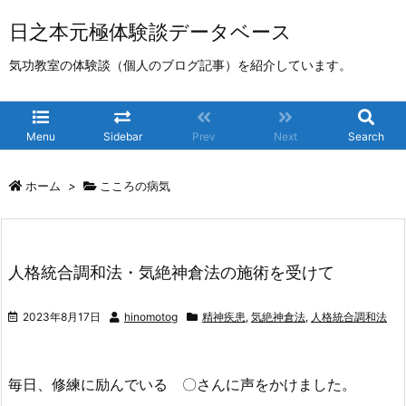
日之本元極体験談データベース
気功教室の体験談（個人のブログ記事）を紹介しています。
Menu
Sidebar
Prev
Next
Search
ホーム
>
こころの病気
人格統合調和法・気絶神倉法の施術を受けて
2023年8月17日
hinomotog
精神疾患
,
気絶神倉法
,
人格統合調和法
毎日、修練に励んでいる 〇さんに声をかけました。