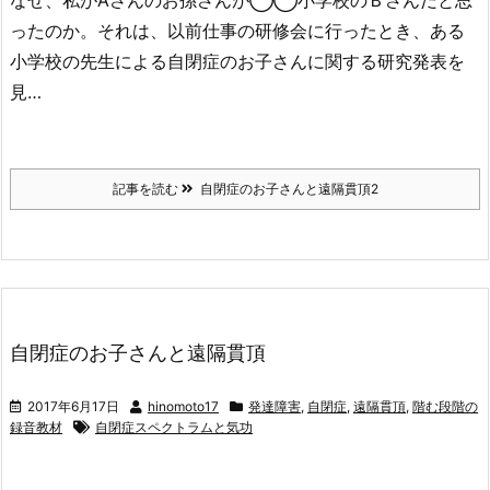
なぜ、私がAさんのお孫さんが◯◯小学校のＢさんだと思
ったのか。それは、以前仕事の研修会に行ったとき、ある
小学校の先生による自閉症のお子さんに関する研究発表を
見…
記事を読む
自閉症のお子さんと遠隔貫頂2
自閉症のお子さんと遠隔貫頂
2017年6月17日
hinomoto17
発達障害
,
自閉症
,
遠隔貫頂
,
階む段階の
録音教材
自閉症スペクトラムと気功