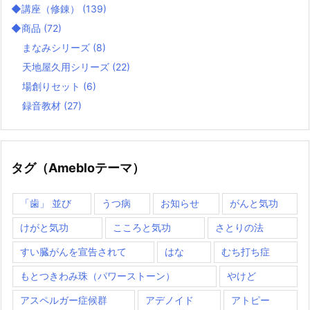
◆講座（修錬）
(139)
◆商品
(72)
まなみシリーズ
(8)
天地屋久用シリーズ
(22)
場創りセット
(6)
録音教材
(27)
タグ（Amebloテーマ）
「歯」 並び
うつ病
お知らせ
がんと気功
けがと気功
こころと気功
さとりの法
すい臓がんを宣告されて
はな
むち打ち症
もとつきわみ珠（パワーストーン）
やけど
アスペルガー症候群
アデノイド
アトピー