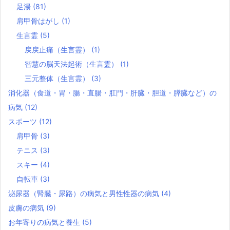
足湯
(81)
肩甲骨はがし
(1)
生言霊
(5)
戻戻止痛（生言霊）
(1)
智慧の脳天法起術（生言霊）
(1)
三元整体（生言霊）
(3)
消化器（食道・胃・腸・直腸・肛門・肝臓・胆道・膵臓など）の
病気
(12)
スポーツ
(12)
肩甲骨
(3)
テニス
(3)
スキー
(4)
自転車
(3)
泌尿器（腎臓・尿路）の病気と男性性器の病気
(4)
皮膚の病気
(9)
お年寄りの病気と養生
(5)