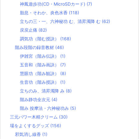
神鳳遊歩功(CD・MicroSDカード)
(7)
胎息・そわか、炎色水香
(118)
立ちの三・一、六神秘功 む、清昇濁降 む
(62)
戻戻止痛
(82)
調気功（階む授訣）
(168)
階み段階の録音教材
(46)
伊雑宮（階み伝訣）
(1)
五音和（階み画訣）
(7)
慧眼功（階み観訣）
(8)
生音功（階み授訣）
(1)
立ちのみ、清昇濁降 み
(8)
階み静功全次元
(4)
階み 按摩法・六神秘功み
(5)
三元パワー木精クリーム
(30)
場をよくするグッズ
(156)
邪気消し線香
(1)