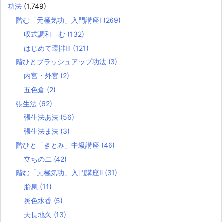
功法
(1,749)
階む「元極気功」入門講座Ⅰ
(269)
収式調和 む
(132)
はじめて環排Ⅲ
(121)
階ひとブラッシュアップ功法
(3)
内宮・外宮
(2)
五色倉
(2)
張生法
(62)
張生法あ法
(56)
張生法ま法
(3)
階ひと「きとみ」中級講座
(46)
立ちの二
(42)
階む「元極気功」入門講座Ⅱ
(31)
胎息
(11)
炎色水香
(5)
天長地久
(13)