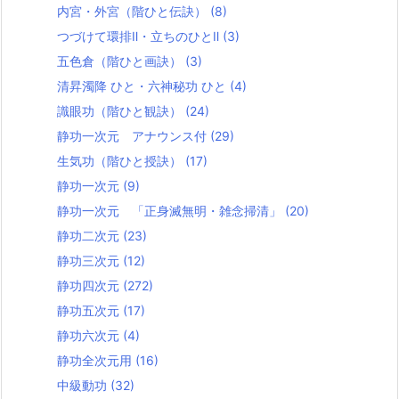
内宮・外宮（階ひと伝訣）
(8)
つづけて環排Ⅱ・立ちのひとⅡ
(3)
五色倉（階ひと画訣）
(3)
清昇濁降 ひと・六神秘功 ひと
(4)
識眼功（階ひと観訣）
(24)
静功一次元 アナウンス付
(29)
生気功（階ひと授訣）
(17)
静功一次元
(9)
静功一次元 「正身滅無明・雑念掃清」
(20)
静功二次元
(23)
静功三次元
(12)
静功四次元
(272)
静功五次元
(17)
静功六次元
(4)
静功全次元用
(16)
中級動功
(32)