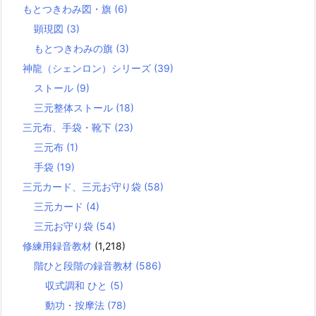
もとつきわみ図・旗
(6)
顕現図
(3)
もとつきわみの旗
(3)
神龍（シェンロン）シリーズ
(39)
ストール
(9)
三元整体ストール
(18)
三元布、手袋・靴下
(23)
三元布
(1)
手袋
(19)
三元カード、三元お守り袋
(58)
三元カード
(4)
三元お守り袋
(54)
修練用録音教材
(1,218)
階ひと段階の録音教材
(586)
収式調和 ひと
(5)
動功・按摩法
(78)