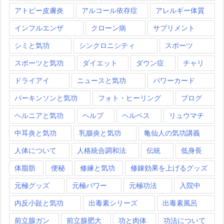
アトピー皮膚炎
アルコール依存症
アレルギー体質
インフルエンザ
クローン病
サプリメント
シミと気功
シンクロニシティ
スポーツ
スポーツと気功
ダイエット
ダウン症
チャリ
ドライアイ
ニュースと気功
パワーカード
パーキンソンと気功
フォト・ヒーリング
ブログ
ヘルニアと気功
ヘルプ
ヘルペス
リュウマチ
中耳炎と気功
乳腺炎と気功
亀仙人の気功講義
人体について
人格統合調和法
伝統
低身長
体脂肪
便秘
修練と気功
修錬効果を上げるグッズ
元極グッズ
元極パワー
元極功法
入院中
内反小趾と気功
出毒素シリーズ
出毒素風呂
前立腺ガン
前立腺肥大
功と肉体
功法について