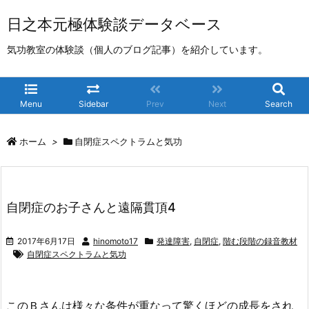
日之本元極体験談データベース
気功教室の体験談（個人のブログ記事）を紹介しています。
Menu
Sidebar
Prev
Next
Search
ホーム
>
自閉症スペクトラムと気功
自閉症のお子さんと遠隔貫頂4
2017年6月17日
hinomoto17
発達障害
,
自閉症
,
階む段階の録音教材
自閉症スペクトラムと気功
このＢさんは様々な条件が重なって驚くほどの成長をされ