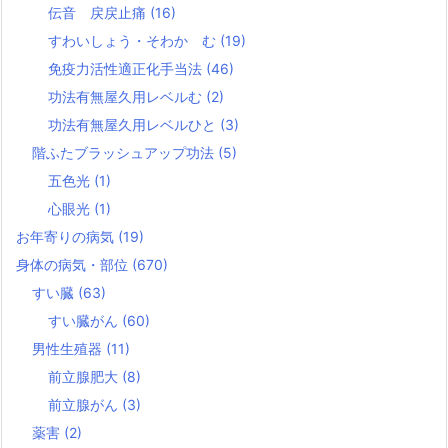
伝音 戻戻止痛
(16)
すわいしょう・そわか む
(19)
免疫力活性適正化手当法
(46)
功法有無屋久用レベルむ
(2)
功法有無屋久用レベルひと
(3)
階ふたブラッシュアップ功法
(5)
五色光
(1)
心眼光
(1)
お年寄りの病気
(19)
身体の病気・部位
(670)
すい臓
(63)
すい臓がん
(60)
男性生殖器
(11)
前立腺肥大
(8)
前立腺がん
(3)
薬害
(2)