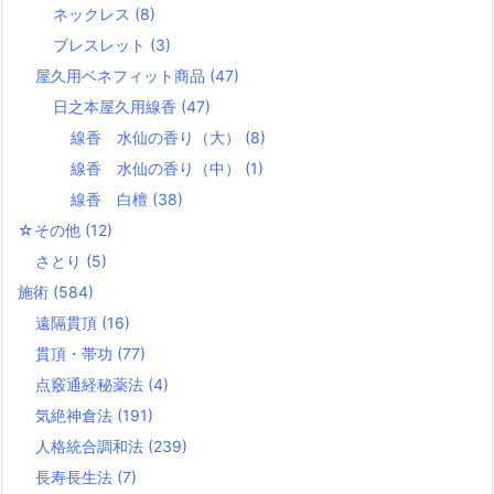
ネックレス
(8)
ブレスレット
(3)
屋久用ベネフィット商品
(47)
日之本屋久用線香
(47)
線香 水仙の香り（大）
(8)
線香 水仙の香り（中）
(1)
線香 白檀
(38)
☆その他
(12)
さとり
(5)
施術
(584)
遠隔貫頂
(16)
貫頂・帯功
(77)
点竅通経秘薬法
(4)
気絶神倉法
(191)
人格統合調和法
(239)
長寿長生法
(7)