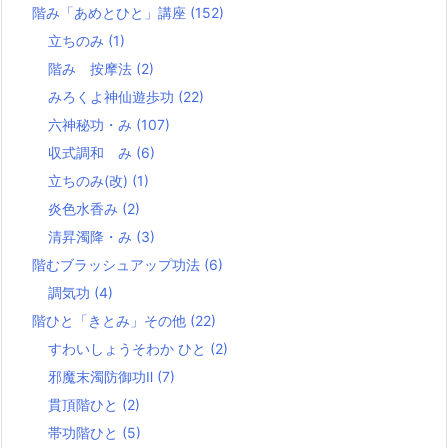
階み「あめとひと」講座
(152)
立ちのみ
(1)
階み 按摩法
(2)
みろくよ神仙遊歩功
(22)
六神秘功・み
(107)
収式調和 み
(6)
立ちのみ(改)
(1)
炎色水香み
(2)
清昇濁降・み
(3)
階むブラッシュアップ功法
(6)
調気功
(4)
階ひと「きとみ」その他
(22)
すわいしょうそわか ひと
(2)
邪魔末濁防御功Ⅱ
(7)
貫頂階ひと
(2)
帯功階ひと
(5)