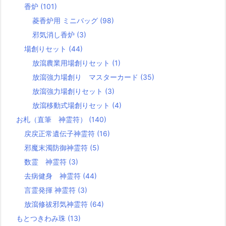
香炉
(101)
菱香炉用 ミニバッグ
(98)
邪気消し香炉
(3)
場創りセット
(44)
放瀉農業用場創りセット
(1)
放瀉強力場創り マスターカード
(35)
放瀉強力場創りセット
(3)
放瀉移動式場創りセット
(4)
お札（直筆 神霊符）
(140)
戻戻正常遺伝子神霊符
(16)
邪魔末濁防御神霊符
(5)
数霊 神霊符
(3)
去病健身 神霊符
(44)
言霊発揮 神霊符
(3)
放瀉修祓邪気神霊符
(64)
もとつきわみ珠
(13)