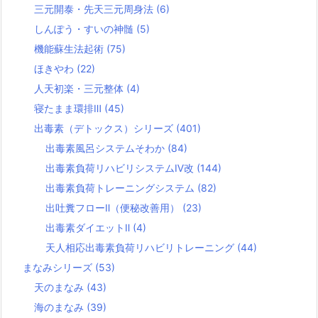
三元開泰・先天三元周身法
(6)
しんぽう・すいの神髄
(5)
機能蘇生法起術
(75)
ほきやわ
(22)
人天初楽・三元整体
(4)
寝たまま環排Ⅲ
(45)
出毒素（デトックス）シリーズ
(401)
出毒素風呂システムそわか
(84)
出毒素負荷リハビリシステムⅣ改
(144)
出毒素負荷トレーニングシステム
(82)
出吐糞フローⅡ（便秘改善用）
(23)
出毒素ダイエットⅡ
(4)
天人相応出毒素負荷リハビリトレーニング
(44)
まなみシリーズ
(53)
天のまなみ
(43)
海のまなみ
(39)