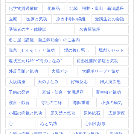
化学物質過敏症
化粧品
北陸 福井・富山・新潟講座
医療
医療と気功
原因不明の繊維
受講生との会話
受講者の声・体験談
名古屋講座
名古屋（講座、自主錬功会）のご案内
喘息（ぜんそく）と気功
場の善し悪し
場創りセット
塩状三元ｴﾈﾙｷﾞｰ”海のまなみ”
変形性膝関節症と気功
外反母趾と気功
大腸ガン
大腸ポリープと気功
大阪講座
天のまなみ
好転反応
婦人病疾患
子供の発達
宮城・仙台・女川講座
寄生虫と気功
寝言・戯言
寺社のご縁
尊師重道
小脳の病気
小脳の病気と気功
尿失禁と気功
尿路結石
広島講座
心
心と気功
心因性頻尿
心臓の病気（循環器）と気功
成長痛と気功
手術前