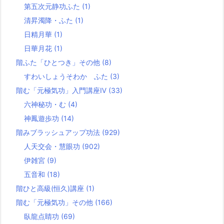
第五次元静功ふた
(1)
清昇濁降・ふた
(1)
日精月華
(1)
日華月花
(1)
階ふた「ひとつき」その他
(8)
すわいしょうそわか ふた
(3)
階む「元極気功」入門講座Ⅳ
(33)
六神秘功・む
(4)
神鳳遊歩功
(14)
階みブラッシュアップ功法
(929)
人天交会・慧眼功
(902)
伊雑宮
(9)
五音和
(18)
階ひと高級(恒久)講座
(1)
階む「元極気功」その他
(166)
臥龍点睛功
(69)