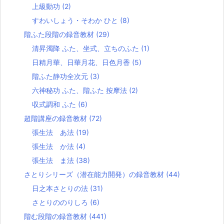
上級動功
(2)
すわいしょう・そわか ひと
(8)
階ふた段階の録音教材
(29)
清昇濁降 ふた、坐式、立ちのふた
(1)
日精月華、日華月花、日色月香
(5)
階ふた静功全次元
(3)
六神秘功 ふた、階ふた 按摩法
(2)
収式調和 ふた
(6)
超階講座の録音教材
(72)
張生法 あ法
(19)
張生法 か法
(4)
張生法 ま法
(38)
さとりシリーズ（潜在能力開発）の録音教材
(44)
日之本さとりの法
(31)
さとりののりしろ
(6)
階む段階の録音教材
(441)