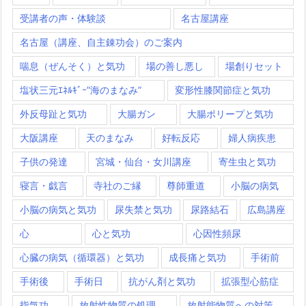
受講者の声・体験談
名古屋講座
名古屋（講座、自主錬功会）のご案内
喘息（ぜんそく）と気功
場の善し悪し
場創りセット
塩状三元ｴﾈﾙｷﾞｰ”海のまなみ”
変形性膝関節症と気功
外反母趾と気功
大腸ガン
大腸ポリープと気功
大阪講座
天のまなみ
好転反応
婦人病疾患
子供の発達
宮城・仙台・女川講座
寄生虫と気功
寝言・戯言
寺社のご縁
尊師重道
小脳の病気
小脳の病気と気功
尿失禁と気功
尿路結石
広島講座
心
心と気功
心因性頻尿
心臓の病気（循環器）と気功
成長痛と気功
手術前
手術後
手術日
抗がん剤と気功
拡張型心筋症
指気功
放射性物質の処理
放射能物質への対策