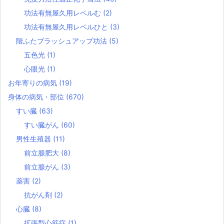
功法有無屋久用レベルむ
(2)
功法有無屋久用レベルひと
(3)
階ふたブラッシュアップ功法
(5)
五色光
(1)
心眼光
(1)
お年寄りの病気
(19)
身体の病気・部位
(670)
すい臓
(63)
すい臓がん
(60)
男性生殖器
(11)
前立腺肥大
(8)
前立腺がん
(3)
薬害
(2)
抗がん剤
(2)
心臓
(8)
拡張型心筋症
(1)