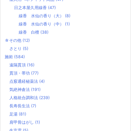
日之本屋久用線香
(47)
線香 水仙の香り（大）
(8)
線香 水仙の香り（中）
(1)
線香 白檀
(38)
☆その他
(12)
さとり
(5)
施術
(584)
遠隔貫頂
(16)
貫頂・帯功
(77)
点竅通経秘薬法
(4)
気絶神倉法
(191)
人格統合調和法
(239)
長寿長生法
(7)
足湯
(81)
肩甲骨はがし
(1)
生言霊
(5)