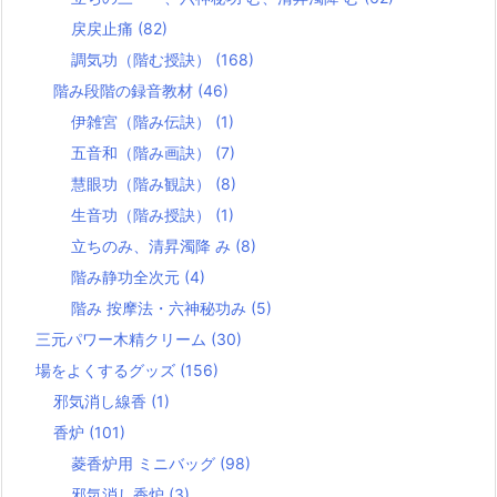
戻戻止痛
(82)
調気功（階む授訣）
(168)
階み段階の録音教材
(46)
伊雑宮（階み伝訣）
(1)
五音和（階み画訣）
(7)
慧眼功（階み観訣）
(8)
生音功（階み授訣）
(1)
立ちのみ、清昇濁降 み
(8)
階み静功全次元
(4)
階み 按摩法・六神秘功み
(5)
三元パワー木精クリーム
(30)
場をよくするグッズ
(156)
邪気消し線香
(1)
香炉
(101)
菱香炉用 ミニバッグ
(98)
邪気消し香炉
(3)