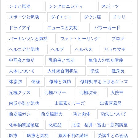
シミと気功
シンクロニシティ
スポーツ
スポーツと気功
ダイエット
ダウン症
チャリ
ドライアイ
ニュースと気功
パワーカード
パーキンソンと気功
フォト・ヒーリング
ブログ
ヘルニアと気功
ヘルプ
ヘルペス
リュウマチ
中耳炎と気功
乳腺炎と気功
亀仙人の気功講義
人体について
人格統合調和法
伝統
低身長
体脂肪
便秘
修練と気功
修錬効果を上げるグッズ
元極グッズ
元極パワー
元極功法
入院中
内反小趾と気功
出毒素シリーズ
出毒素風呂
前立腺ガン
前立腺肥大
功と肉体
功法について
化学物質過敏症
化粧品
北陸 福井・富山・新潟講座
医療
医療と気功
原因不明の繊維
受講生との会話