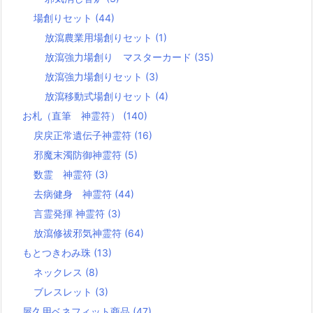
場創りセット
(44)
放瀉農業用場創りセット
(1)
放瀉強力場創り マスターカード
(35)
放瀉強力場創りセット
(3)
放瀉移動式場創りセット
(4)
お札（直筆 神霊符）
(140)
戻戻正常遺伝子神霊符
(16)
邪魔末濁防御神霊符
(5)
数霊 神霊符
(3)
去病健身 神霊符
(44)
言霊発揮 神霊符
(3)
放瀉修祓邪気神霊符
(64)
もとつきわみ珠
(13)
ネックレス
(8)
ブレスレット
(3)
屋久用ベネフィット商品
(47)