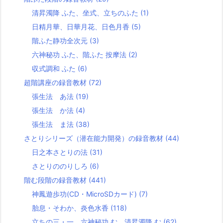
清昇濁降 ふた、坐式、立ちのふた
(1)
日精月華、日華月花、日色月香
(5)
階ふた静功全次元
(3)
六神秘功 ふた、階ふた 按摩法
(2)
収式調和 ふた
(6)
超階講座の録音教材
(72)
張生法 あ法
(19)
張生法 か法
(4)
張生法 ま法
(38)
さとりシリーズ（潜在能力開発）の録音教材
(44)
日之本さとりの法
(31)
さとりののりしろ
(6)
階む段階の録音教材
(441)
神鳳遊歩功(CD・MicroSDカード)
(7)
胎息・そわか、炎色水香
(118)
立ちの三・一、六神秘功 む、清昇濁降 む
(62)