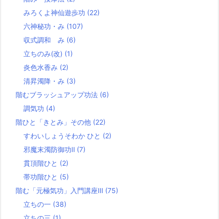
みろくよ神仙遊歩功
(22)
六神秘功・み
(107)
収式調和 み
(6)
立ちのみ(改)
(1)
炎色水香み
(2)
清昇濁降・み
(3)
階むブラッシュアップ功法
(6)
調気功
(4)
階ひと「きとみ」その他
(22)
すわいしょうそわか ひと
(2)
邪魔末濁防御功Ⅱ
(7)
貫頂階ひと
(2)
帯功階ひと
(5)
階む「元極気功」入門講座Ⅲ
(75)
立ちの一
(38)
立ちの三
(1)