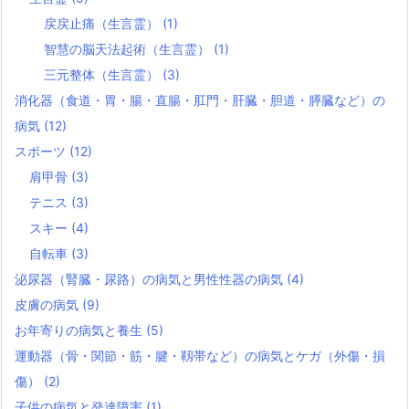
戻戻止痛（生言霊）
(1)
智慧の脳天法起術（生言霊）
(1)
三元整体（生言霊）
(3)
消化器（食道・胃・腸・直腸・肛門・肝臓・胆道・膵臓など）の
病気
(12)
スポーツ
(12)
肩甲骨
(3)
テニス
(3)
スキー
(4)
自転車
(3)
泌尿器（腎臓・尿路）の病気と男性性器の病気
(4)
皮膚の病気
(9)
お年寄りの病気と養生
(5)
運動器（骨・関節・筋・腱・靱帯など）の病気とケガ（外傷・損
傷）
(2)
子供の病気と発達障害
(1)