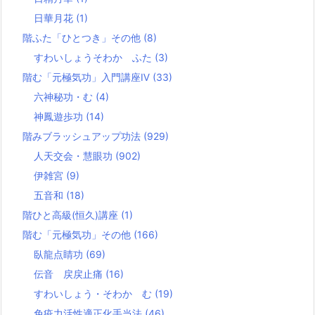
日華月花
(1)
階ふた「ひとつき」その他
(8)
すわいしょうそわか ふた
(3)
階む「元極気功」入門講座Ⅳ
(33)
六神秘功・む
(4)
神鳳遊歩功
(14)
階みブラッシュアップ功法
(929)
人天交会・慧眼功
(902)
伊雑宮
(9)
五音和
(18)
階ひと高級(恒久)講座
(1)
階む「元極気功」その他
(166)
臥龍点睛功
(69)
伝音 戻戻止痛
(16)
すわいしょう・そわか む
(19)
免疫力活性適正化手当法
(46)