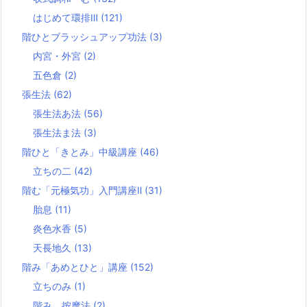
はじめて環排Ⅲ
(121)
階ひとブラッシュアップ功法
(3)
内宮・外宮
(2)
五色倉
(2)
張生法
(62)
張生法あ法
(56)
張生法ま法
(3)
階ひと「きとみ」中級講座
(46)
立ちの二
(42)
階む「元極気功」入門講座Ⅱ
(31)
胎息
(11)
炎色水香
(5)
天長地久
(13)
階み「あめとひと」講座
(152)
立ちのみ
(1)
階み 按摩法
(2)