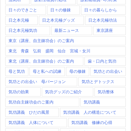
日々のできごと
日々の修錬
日々の暮らしから
日之本元極
日之本元極グッズ
日之本元極功法
日之本元極気功
最新ニュース
東京講座
東京（講座、自主錬功会）のご案内
東北 青森 弘前 盛岡 仙台 宮城・女川
東北（講座、自主錬功会）のご案内
歯・口内と気功
母と気功
母と私への試練
母の修錬
気功との出会い
気功との出会い 母バージョン
気功とデトックス
気功の効果
気功グッズのご紹介
気功整体
気功自主錬功会のご案内
気功講義
気功講義 ひだの風景
気功講義 人の構造について
気功講義 人体について
気功講義 修練の心得