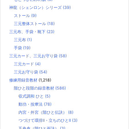
神龍（シェンロン）シリーズ
(39)
ストール
(9)
三元整体ストール
(18)
三元布、手袋・靴下
(23)
三元布
(1)
手袋
(19)
三元カード、三元お守り袋
(58)
三元カード
(4)
三元お守り袋
(54)
修練用録音教材
(1,218)
階ひと段階の録音教材
(586)
収式調和 ひと
(5)
動功・按摩法
(78)
内宮・外宮（階ひと伝訣）
(8)
つづけて環排Ⅱ・立ちのひとⅡ
(3)
五色倉（階ひと画訣）
(3)