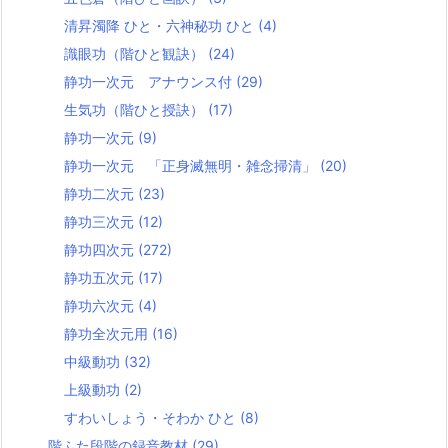
清昇濁降 ひと・六神秘功 ひと
(4)
識眼功（階ひと観訣）
(24)
静功一次元 アナウンス付
(29)
生気功（階ひと授訣）
(17)
静功一次元
(9)
静功一次元 「正身滅無明・雑念掃清」
(20)
静功二次元
(23)
静功三次元
(12)
静功四次元
(272)
静功五次元
(17)
静功六次元
(4)
静功全次元用
(16)
中級動功
(32)
上級動功
(2)
すわいしょう・そわか ひと
(8)
階ふた段階の録音教材
(29)