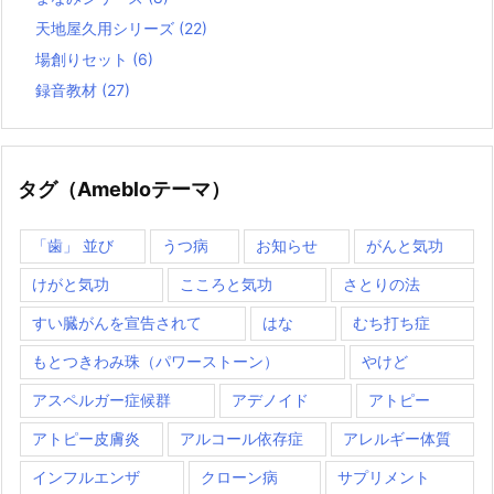
天地屋久用シリーズ
(22)
場創りセット
(6)
録音教材
(27)
タグ（Amebloテーマ）
「歯」 並び
うつ病
お知らせ
がんと気功
けがと気功
こころと気功
さとりの法
すい臓がんを宣告されて
はな
むち打ち症
もとつきわみ珠（パワーストーン）
やけど
アスペルガー症候群
アデノイド
アトピー
アトピー皮膚炎
アルコール依存症
アレルギー体質
インフルエンザ
クローン病
サプリメント