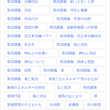
気功講義 元極功法
気功講義 刻（とき）と所
気功講義 功法
気功講義 功法と修練
気功講義 功法の力
気功講義 宇宙の法則
気功講義 指定行脚
気功講義 放射性物質への対策
気功講義 日之本元極パワー
気功講義 日之本元極功法
気功講義 生き方
気功講義 病と功法
気功講義 神仏との出逢い
気功講義 神仏と功法
気功講義 神仏について
気功講義 肉体と思想
気功講義 自然
気功講義 薬
気功講義 酒
気功講義 食と気功
水状三元エネルギー”天のまなみ”
無形のエネルギーの存在
父と気功
特別講座
環境汚染
病と功法
病気のはじまり
癌
発達障害の子どもたち
白内障
皮膚病
目の疾患