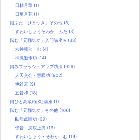
日精月華
(1)
日華月花
(1)
階ふた「ひとつき」その他
(8)
すわいしょうそわか ふた
(3)
階む「元極気功」入門講座Ⅳ
(33)
六神秘功・む
(4)
神鳳遊歩功
(14)
階みブラッシュアップ功法
(929)
人天交会・慧眼功
(902)
伊雑宮
(9)
五音和
(18)
階ひと高級(恒久)講座
(1)
階む「元極気功」その他
(166)
臥龍点睛功
(69)
伝音 戻戻止痛
(16)
すわいしょう・そわか む
(19)