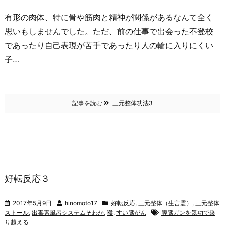
有形の肉体、特に骨や筋肉と精神が関係があるなんて全く
思いもしませんでした。ただ、前の仕事で出会った不登校
であったり自己表現が苦手であったり人の輪に入りにくい
子…
記事を読む
三元整体功法3
好転反応３
2017年5月9日
hinomoto17
好転反応
,
三元整体（生言霊）
,
三元整体
ストール
,
出毒素風呂システムそわか
,
喉
,
すい臓がん
膵臓ガンを気功で乗
り越える