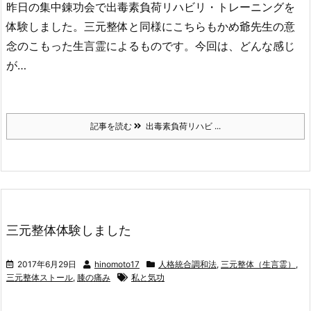
昨日の集中錬功会で出毒素負荷リハビリ・トレーニングを
体験しました。三元整体と同様にこちらもかめ爺先生の意
念のこもった生言霊によるものです。今回は、どんな感じ
が…
記事を読む
出毒素負荷リハビ ...
三元整体体験しました
2017年6月29日
hinomoto17
人格統合調和法
,
三元整体（生言霊）
,
三元整体ストール
,
膝の痛み
私と気功