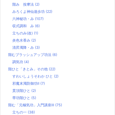
階み 按摩法
(2)
みろくよ神仙遊歩功
(22)
六神秘功・み
(107)
収式調和 み
(6)
立ちのみ(改)
(1)
炎色水香み
(2)
清昇濁降・み
(3)
階むブラッシュアップ功法
(6)
調気功
(4)
階ひと「きとみ」その他
(22)
すわいしょうそわか ひと
(2)
邪魔末濁防御功Ⅱ
(7)
貫頂階ひと
(2)
帯功階ひと
(5)
階む「元極気功」入門講座Ⅲ
(75)
立ちの一
(38)