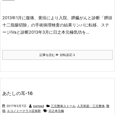
2013年1月に腹痛、黄疸により入院、膵臓がんと診断「膵頭
十二指腸切除」の手術病理検査の結果リンパに転移、ステ
ージⅣaと診断2013年3月に日之本元極気功を…
記事を読む
好転反応３
あたしの耳-16
2017年5月7日
pwtgad
三元整体ストール
,
人天初楽・三元整体
,
難
聴
,
エコノミークラス症候群
日之本元極