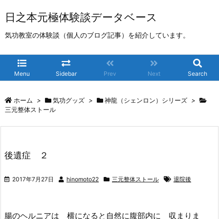
日之本元極体験談データベース
気功教室の体験談（個人のブログ記事）を紹介しています。
Menu
Sidebar
Prev
Next
Search
ホーム
>
気功グッズ
>
神龍（シェンロン）シリーズ
>
三元整体ストール
後遺症 ２
2017年7月27日
hinomoto22
三元整体ストール
退院後
腸のヘルニアは 横になると自然に腹部内に 収まりま