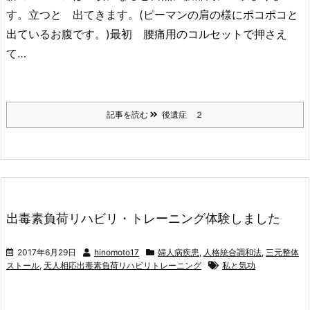
す。立つと 出てきます。(ピーマンの肩の様にポコポコと
出ているお腹です。)最初 腰痛用のコルセットで押さえ
て…
記事を読む
後遺症 ２
出毒素負荷リハビリ・トレーニング体験しました
2017年6月29日
hinomoto17
婦人病疾患
,
人格統合調和法
,
三元整体
ストール
,
天人相応出毒素負荷リハビリトレーニング
私と気功