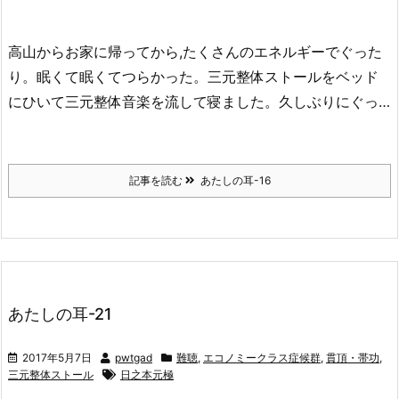
高山からお家に帰ってから,たくさんのエネルギーでぐった
り。眠くて眠くてつらかった。三元整体ストールをベッド
にひいて三元整体音楽を流して寝ました。久しぶりにぐっ…
記事を読む
あたしの耳-16
あたしの耳-21
2017年5月7日
pwtgad
難聴
,
エコノミークラス症候群
,
貫頂・帯功
,
三元整体ストール
日之本元極