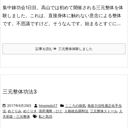
集中錬功会1日目。高山では初めて開催される三元整体を体
験しました。これは、直接身体に触れない意念による整体
です。不思議ですけど。そうなんです。始まるとすぐに…
記事を読む
三元整体体験しました
三元整体功法3
2017年6月29日
hinomoto17
こころの病気
,
免疫力活性適正化手当
法
,
めぐりみ
,
めぐりき
,
清昇濁降・ひと
,
人格統合調和法
,
三元整体ストール
,
人
天初楽・三元整体
私と気功