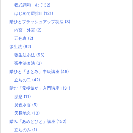
収式調和 む
(132)
はじめて環排Ⅲ
(121)
階ひとブラッシュアップ功法
(3)
内宮・外宮
(2)
五色倉
(2)
張生法
(62)
張生法あ法
(56)
張生法ま法
(3)
階ひと「きとみ」中級講座
(46)
立ちの二
(42)
階む「元極気功」入門講座Ⅱ
(31)
胎息
(11)
炎色水香
(5)
天長地久
(13)
階み「あめとひと」講座
(152)
立ちのみ
(1)