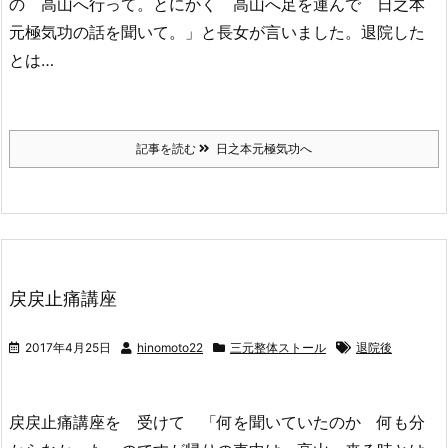
の 高山へ行って。とにかく 高山へ足を運んで 日之本
元極気功の話を聞いて。」と長女が言いました。退院した
とは…
記事を読む
日之本元極気功へ
戻戻止痛講座
2017年4月25日
hinomoto22
三元整体ストール
退院後
戻戻止痛講座を 受けて 「何を聞いていたのか 何も分