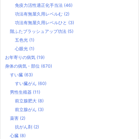
免疫力活性適正化手当法
(46)
功法有無屋久用レベルむ
(2)
功法有無屋久用レベルひと
(3)
階ふたブラッシュアップ功法
(5)
五色光
(1)
心眼光
(1)
お年寄りの病気
(19)
身体の病気・部位
(670)
すい臓
(63)
すい臓がん
(60)
男性生殖器
(11)
前立腺肥大
(8)
前立腺がん
(3)
薬害
(2)
抗がん剤
(2)
心臓
(8)