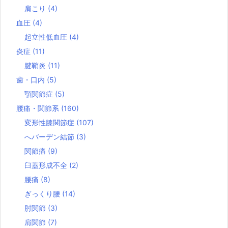
肩こり
(4)
血圧
(4)
起立性低血圧
(4)
炎症
(11)
腱鞘炎
(11)
歯・口内
(5)
顎関節症
(5)
腰痛・関節系
(160)
変形性膝関節症
(107)
へバーデン結節
(3)
関節痛
(9)
臼蓋形成不全
(2)
腰痛
(8)
ぎっくり腰
(14)
肘関節
(3)
肩関節
(7)