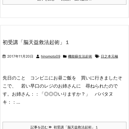
初受講「脳天益救法起術」１
2017年11月20日
hinomoto09
機能蘇生法起術
日之本元極
先日のこと コンビニにお昼ご飯を 買いに行きましたそ
こで、 若い早口のレジのお姉さんに 尋ねられたので
す。お姉さん：：「◎◎◎いりますか？」 ババタヌ
キ：：…
記事を読む
初受講「脳天益救法起術」１