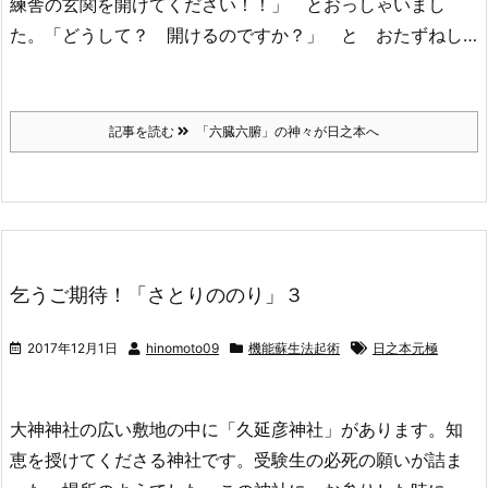
練舎の玄関を開けてください！！」 とおっしゃいまし
た。「どうして？ 開けるのですか？」 と おたずねし…
記事を読む
「六臓六腑」の神々が日之本へ
乞うご期待！「さとりののり」３
2017年12月1日
hinomoto09
機能蘇生法起術
日之本元極
大神神社の広い敷地の中に「久延彦神社」があります。知
恵を授けてくださる神社です。受験生の必死の願いが詰ま