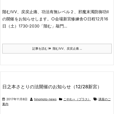
階むⅣⅤ、戻戻止痛、功法有無レベル２、邪魔末濁防御功Ⅱ
の開催をお知らせします。○会場新宮修練舎○日程12月16
日（土）1730-2030「階む」敲門…
記事を読む
階むⅣⅤ、戻戻止痛 ...
日之本さとりの法開催のお知らせ（12/28新宮）
2017年11月8日
hinomoto-news
こやわ＋（プラス）
講座のご
案内