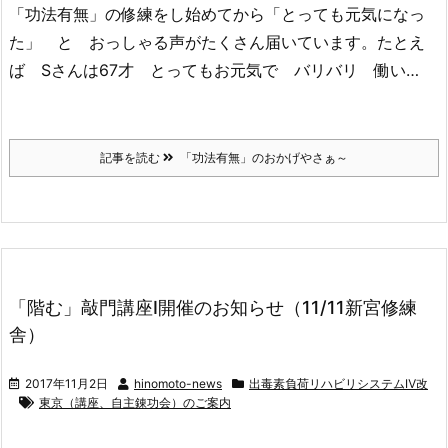
「功法有無」の修練をし始めてから「とっても元気になっ
た」 と おっしゃる声がたくさん届いています。たとえ
ば Sさんは67才 とってもお元気で バリバリ 働い…
記事を読む
「功法有無」のおかげやさぁ～
「階む」敲門講座Ⅰ開催のお知らせ（11/11新宮修練
舎）
2017年11月2日
hinomoto-news
出毒素負荷リハビリシステムⅣ改
東京（講座、自主錬功会）のご案内