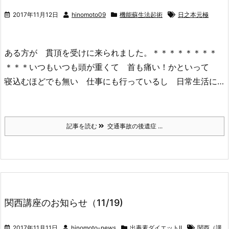
2017年11月12日
hinomoto09
機能蘇生法起術
日之本元極
ある方が 貫頂を受けに来られました。＊＊＊＊＊＊＊＊
＊＊＊いつもいつも頭が重くて 首も痛い！かといって
寝込むほどでも無い 仕事にも行っているし 日常生活に…
記事を読む
交通事故の後遺症 ...
関西講座のお知らせ（11/19)
2017年11月11日
hinomoto-news
出毒素ダイエットⅡ
関西（講