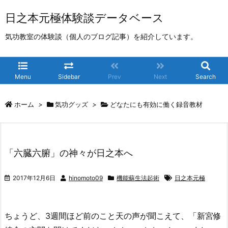
日之本元極体験談データベース
気功教室の体験談（個人のブログ記事）を紹介しています。
Menu
Sidebar
Prev
Next
Search
ホーム
>
気功グッズ
>
どなたにも有効に働く録音教材
「六臓六腑」の神々が日之本へ
2017年12月6日
hinomoto09
機能蘇生法起術
日之本元極
ちょうど、3週間ほど前のこと天の声が聞こえて、「新宮修