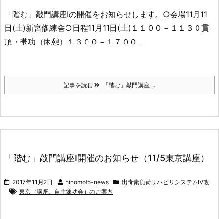
「階む」敲門講座Ⅰの開催をお知らせします。○会場11月11
日(土)新宮修練舎○日程11月11日(土)１１００－１１３０貫
頂・帯功（休憩）１３００－１７００…
記事を読む
「階む」敲門講座 ...
「階む」敲門講座Ⅰ開催のお知らせ（11/5東京講座）
2017年11月2日
hinomoto-news
出毒素負荷リハビリシステムⅣ改
東京（講座、自主錬功会）のご案内