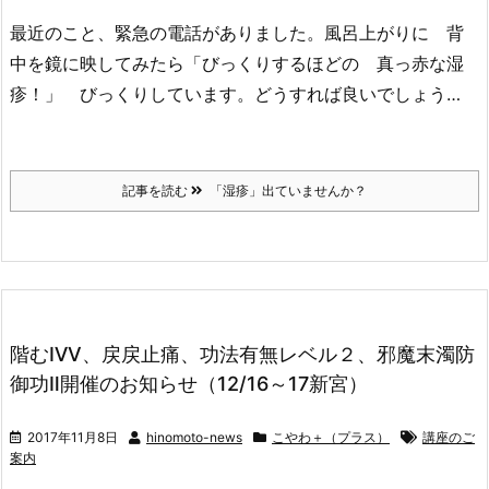
最近のこと、緊急の電話がありました。風呂上がりに 背
中を鏡に映してみたら「びっくりするほどの 真っ赤な湿
疹！」 びっくりしています。どうすれば良いでしょう…
記事を読む
「湿疹」出ていませんか？
階むⅣⅤ、戻戻止痛、功法有無レベル２、邪魔末濁防
御功Ⅱ開催のお知らせ（12/16～17新宮）
2017年11月8日
hinomoto-news
こやわ＋（プラス）
講座のご
案内