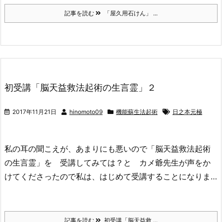
記事を読む
「屋久用石けん」 ...
初受講「脳天益救法起術の生言霊」２
2017年11月21日
hinomoto09
機能蘇生法起術
日之本元極
私の耳の聞こえが、あまりにも悪いので「脳天益救法起術
の生言霊」を 受講してみては？と カメ爺先生が声をか
けてくださったので私は、はじめて受講することになりま…
記事を読む
初受講「脳天益救 ...