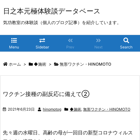
日之本元極体験談データベース
気功教室の体験談（個人のブログ記事）を紹介しています。
Menu
Sidebar
Prev
Next
Search
ホーム
>
◆施術
>
無形ワクチン・HINOMOTO
ワクチン接種の副反応に備えて②
2021年6月23日
hinomotog
◆施術
,
無形ワクチン・HINOMOTO
先々週の水曜日、高齢の母が一回目の新型コロナウィルス