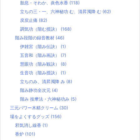
胎息・そわか、炎色水香
(118)
立ちの三・一、六神秘功 む、清昇濁降 む
(62)
戻戻止痛
(82)
調気功（階む授訣）
(168)
階み段階の録音教材
(46)
伊雑宮（階み伝訣）
(1)
五音和（階み画訣）
(7)
慧眼功（階み観訣）
(8)
生音功（階み授訣）
(1)
立ちのみ、清昇濁降 み
(8)
階み静功全次元
(4)
階み 按摩法・六神秘功み
(5)
三元パワー木精クリーム
(30)
場をよくするグッズ
(156)
邪気消し線香
(1)
香炉
(101)