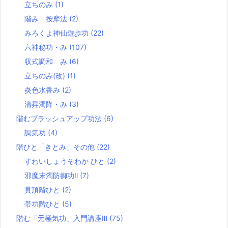
立ちのみ
(1)
階み 按摩法
(2)
みろくよ神仙遊歩功
(22)
六神秘功・み
(107)
収式調和 み
(6)
立ちのみ(改)
(1)
炎色水香み
(2)
清昇濁降・み
(3)
階むブラッシュアップ功法
(6)
調気功
(4)
階ひと「きとみ」その他
(22)
すわいしょうそわか ひと
(2)
邪魔末濁防御功Ⅱ
(7)
貫頂階ひと
(2)
帯功階ひと
(5)
階む「元極気功」入門講座Ⅲ
(75)