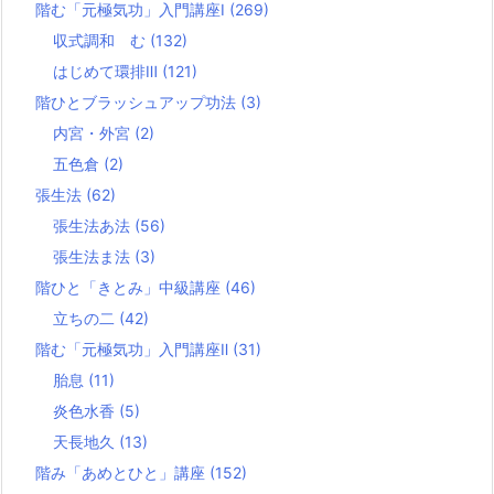
階む「元極気功」入門講座Ⅰ
(269)
収式調和 む
(132)
はじめて環排Ⅲ
(121)
階ひとブラッシュアップ功法
(3)
内宮・外宮
(2)
五色倉
(2)
張生法
(62)
張生法あ法
(56)
張生法ま法
(3)
階ひと「きとみ」中級講座
(46)
立ちの二
(42)
階む「元極気功」入門講座Ⅱ
(31)
胎息
(11)
炎色水香
(5)
天長地久
(13)
階み「あめとひと」講座
(152)