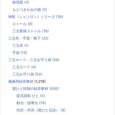
顕現図
(3)
もとつきわみの旗
(3)
神龍（シェンロン）シリーズ
(39)
ストール
(9)
三元整体ストール
(18)
三元布、手袋・靴下
(23)
三元布
(1)
手袋
(19)
三元カード、三元お守り袋
(58)
三元カード
(4)
三元お守り袋
(54)
修練用録音教材
(1,218)
階ひと段階の録音教材
(586)
収式調和 ひと
(5)
動功・按摩法
(78)
内宮・外宮（階ひと伝訣）
(8)