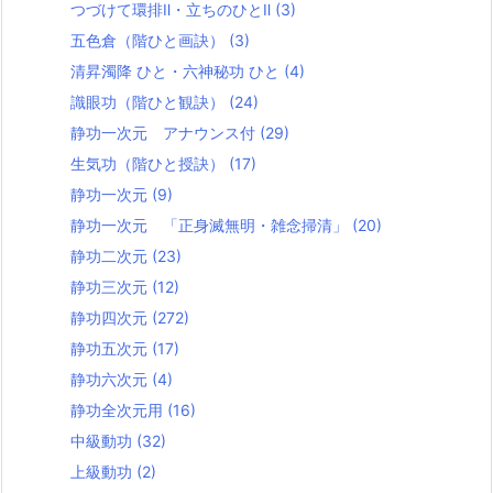
つづけて環排Ⅱ・立ちのひとⅡ
(3)
五色倉（階ひと画訣）
(3)
清昇濁降 ひと・六神秘功 ひと
(4)
識眼功（階ひと観訣）
(24)
静功一次元 アナウンス付
(29)
生気功（階ひと授訣）
(17)
静功一次元
(9)
静功一次元 「正身滅無明・雑念掃清」
(20)
静功二次元
(23)
静功三次元
(12)
静功四次元
(272)
静功五次元
(17)
静功六次元
(4)
静功全次元用
(16)
中級動功
(32)
上級動功
(2)