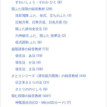
すわいしょう・そわか ひと
(8)
階ふた段階の録音教材
(29)
清昇濁降 ふた、坐式、立ちのふた
(1)
日精月華、日華月花、日色月香
(5)
階ふた静功全次元
(3)
六神秘功 ふた、階ふた 按摩法
(2)
収式調和 ふた
(6)
超階講座の録音教材
(72)
張生法 あ法
(19)
張生法 か法
(4)
張生法 ま法
(38)
さとりシリーズ（潜在能力開発）の録音教材
(44)
日之本さとりの法
(31)
さとりののりしろ
(6)
階む段階の録音教材
(441)
神鳳遊歩功(CD・MicroSDカード)
(7)