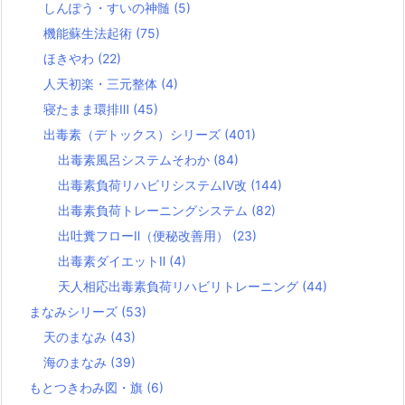
しんぽう・すいの神髄
(5)
機能蘇生法起術
(75)
ほきやわ
(22)
人天初楽・三元整体
(4)
寝たまま環排Ⅲ
(45)
出毒素（デトックス）シリーズ
(401)
出毒素風呂システムそわか
(84)
出毒素負荷リハビリシステムⅣ改
(144)
出毒素負荷トレーニングシステム
(82)
出吐糞フローⅡ（便秘改善用）
(23)
出毒素ダイエットⅡ
(4)
天人相応出毒素負荷リハビリトレーニング
(44)
まなみシリーズ
(53)
天のまなみ
(43)
海のまなみ
(39)
もとつきわみ図・旗
(6)