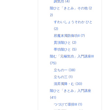
調気功
(4)
階ひと「きとみ」その他
(2
2)
すわいしょうそわか ひと
(2)
邪魔末濁防御功Ⅱ
(7)
貫頂階ひと
(2)
帯功階ひと
(5)
階む「元極気功」入門講座Ⅲ
(75)
立ちの一
(38)
立ちの三
(1)
清昇濁降・む
(30)
階ひと「きとみ」入門講座
(41)
つづけて環排Ⅲ
(1)