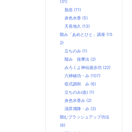
(31)
胎息
(11)
炎色水香
(5)
天長地久
(13)
階み「あめとひと」講座
(15
2)
立ちのみ
(1)
階み 按摩法
(2)
みろくよ神仙遊歩功
(22)
六神秘功・み
(107)
収式調和 み
(6)
立ちのみ(改)
(1)
炎色水香み
(2)
清昇濁降・み
(3)
階むブラッシュアップ功法
(6)