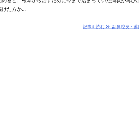
始めると、根本から治すために今まで治まっていた病状が再び
続けた方か…
記事を読む
副鼻腔炎・蓄