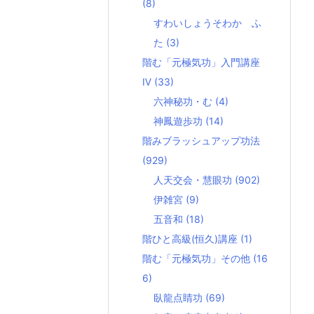
(8)
すわいしょうそわか ふ
た
(3)
階む「元極気功」入門講座
Ⅳ
(33)
六神秘功・む
(4)
神鳳遊歩功
(14)
階みブラッシュアップ功法
(929)
人天交会・慧眼功
(902)
伊雑宮
(9)
五音和
(18)
階ひと高級(恒久)講座
(1)
階む「元極気功」その他
(16
6)
臥龍点睛功
(69)