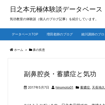
日之本元極体験談データベース
気功教室の体験談（個人のブログ記事）を紹介しています。
データベースTOP
増田老師のブログ
細川講師のブロ
ホーム
>
鼻の疾患
副鼻腔炎・蓄膿症と気功
2017年5月7日
hinomoto01
蓄膿症
,
天長地久