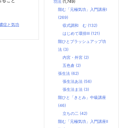
出ること
功法
(1,749)
階む「元極気功」入門講座Ⅰ
(269)
膿症と気功
収式調和 む
(132)
はじめて環排Ⅲ
(121)
階ひとブラッシュアップ功
法
(3)
内宮・外宮
(2)
五色倉
(2)
張生法
(62)
張生法あ法
(56)
張生法ま法
(3)
階ひと「きとみ」中級講座
(46)
立ちの二
(42)
階む「元極気功」入門講座Ⅱ