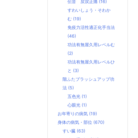
伝音 戻戻止痛
(16)
すわいしょう・そわか
む
(19)
免疫力活性適正化手当法
(46)
功法有無屋久用レベルむ
(2)
功法有無屋久用レベルひ
と
(3)
階ふたブラッシュアップ功
法
(5)
五色光
(1)
心眼光
(1)
お年寄りの病気
(19)
身体の病気・部位
(670)
すい臓
(63)