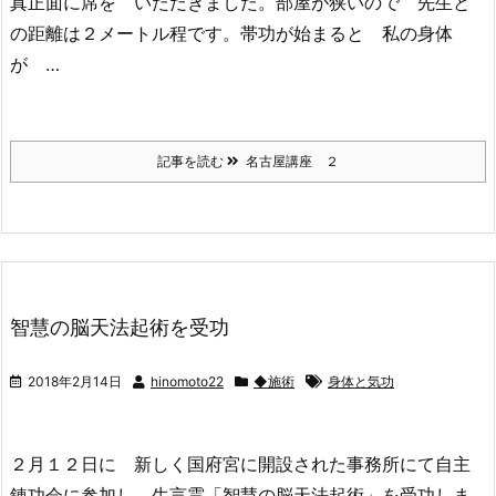
真正面に席を いただきました。部屋が狭いので 先生と
の距離は２メートル程です。帯功が始まると 私の身体
が …
記事を読む
名古屋講座 ２
智慧の脳天法起術を受功
2018年2月14日
hinomoto22
◆施術
身体と気功
２月１２日に 新しく国府宮に開設された事務所にて自主
錬功会に参加し 生言霊「智慧の脳天法起術」を受功しま