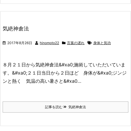
気絶神倉法
2017年8月26日
hinomoto22
言葉の遅れ
身体と気功
８月２１日から気絶神倉法&#xa0;施術していただいていま
す。&#xa0;２１日当日から２日ほど 身体が&#xa0;ジンジ
ンと熱く 気温の高い暑さと&#xa0…
記事を読む
気絶神倉法