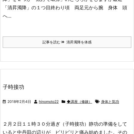
「清昇濁降」の１つ目終わり頃 両足元から腕 身体 頭
へ…
記事を読む
清昇濁降を体感
子時接功
2018年2月4日
hinomoto22
◆講座（修錬）
身体と気功
２月２日１１時３０分過ぎ（子時接功）静功の準備をして
いると中丹田の辺りが ピリピリと痛み始めました。その