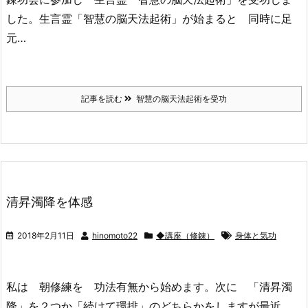
した。生言霊「智慧の脳天法起術」が始まると 同時に足
元…
記事を読む
智慧の脳天法起術を受功
清昇濁降を体感
2018年2月11日
hinomoto22
◆講座（修錬）
身体と気功
私は 朝修練を 功法有無から始めます。次に 「清昇濁
降」を２つか「続けて環排」のどちらかをしますが最近