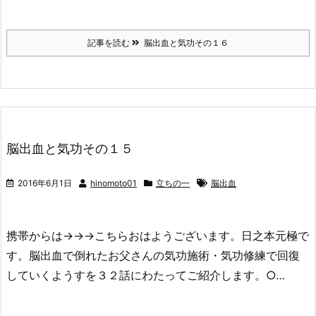
記事を読む
脳出血と気功その１６
脳出血と気功その１５
2016年6月1日
hinomoto01
立ちの一
脳出血
携帯からは→→→こちらおはようございます。日之本元極で
す。脳出血で倒れたお父さんの気功施術・気功修練で回復
していくようすを３２話にわたってご紹介します。○…