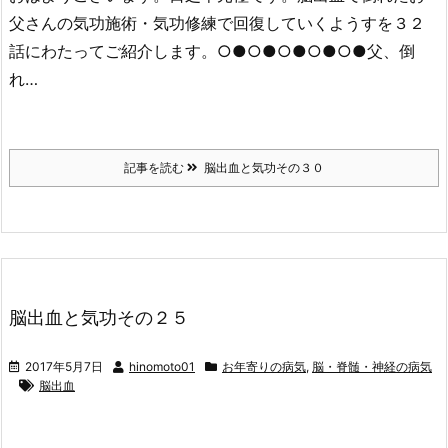
父さんの気功施術・気功修練で回復していくようすを３２
話にわたってご紹介します。○●○●○●○●○●父、倒
れ…
記事を読む
脳出血と気功その３０
脳出血と気功その２５
2017年5月7日
hinomoto01
お年寄りの病気
,
脳・脊髄・神経の病気
脳出血