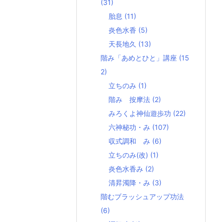
(31)
胎息
(11)
炎色水香
(5)
天長地久
(13)
階み「あめとひと」講座
(15
2)
立ちのみ
(1)
階み 按摩法
(2)
みろくよ神仙遊歩功
(22)
六神秘功・み
(107)
収式調和 み
(6)
立ちのみ(改)
(1)
炎色水香み
(2)
清昇濁降・み
(3)
階むブラッシュアップ功法
(6)