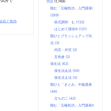
い気分で
功法
(1,749)
階む「元極気功」入門講座Ⅰ
(269)
結石と気功
収式調和 む
(132)
はじめて環排Ⅲ
(121)
階ひとブラッシュアップ功
法
(3)
内宮・外宮
(2)
五色倉
(2)
張生法
(62)
張生法あ法
(56)
張生法ま法
(3)
階ひと「きとみ」中級講座
(46)
立ちの二
(42)
階む「元極気功」入門講座Ⅱ