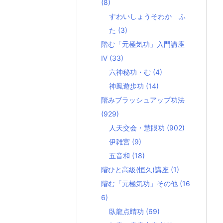
(8)
すわいしょうそわか ふ
た
(3)
階む「元極気功」入門講座
Ⅳ
(33)
六神秘功・む
(4)
神鳳遊歩功
(14)
階みブラッシュアップ功法
(929)
人天交会・慧眼功
(902)
伊雑宮
(9)
五音和
(18)
階ひと高級(恒久)講座
(1)
階む「元極気功」その他
(16
6)
臥龍点睛功
(69)