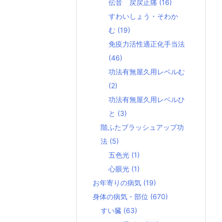
伝音 戻戻止痛
(16)
すわいしょう・そわか
む
(19)
免疫力活性適正化手当法
(46)
功法有無屋久用レベルむ
(2)
功法有無屋久用レベルひ
と
(3)
階ふたブラッシュアップ功
法
(5)
五色光
(1)
心眼光
(1)
お年寄りの病気
(19)
身体の病気・部位
(670)
すい臓
(63)