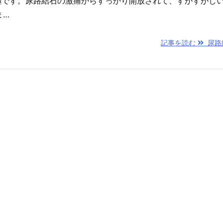
極です。尿路結石の激痛からすっかり開放されて、すがすがし
ま…
記事を読む
尿路