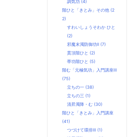
調気功
(4)
階ひと「きとみ」その他
(2
2)
すわいしょうそわか ひと
(2)
邪魔末濁防御功Ⅱ
(7)
貫頂階ひと
(2)
帯功階ひと
(5)
階む「元極気功」入門講座Ⅲ
(75)
立ちの一
(38)
立ちの三
(1)
清昇濁降・む
(30)
階ひと「きとみ」入門講座
(41)
つづけて環排Ⅲ
(1)