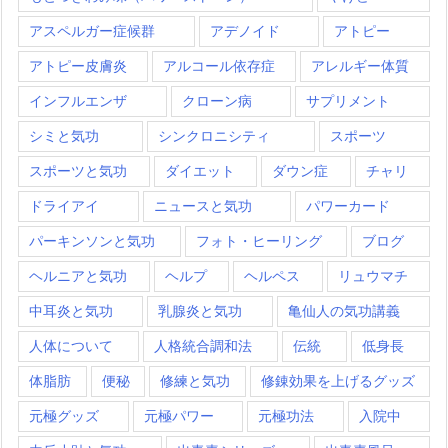
アスペルガー症候群
アデノイド
アトピー
アトピー皮膚炎
アルコール依存症
アレルギー体質
インフルエンザ
クローン病
サプリメント
シミと気功
シンクロニシティ
スポーツ
スポーツと気功
ダイエット
ダウン症
チャリ
ドライアイ
ニュースと気功
パワーカード
パーキンソンと気功
フォト・ヒーリング
ブログ
ヘルニアと気功
ヘルプ
ヘルペス
リュウマチ
中耳炎と気功
乳腺炎と気功
亀仙人の気功講義
人体について
人格統合調和法
伝統
低身長
体脂肪
便秘
修練と気功
修錬効果を上げるグッズ
元極グッズ
元極パワー
元極功法
入院中