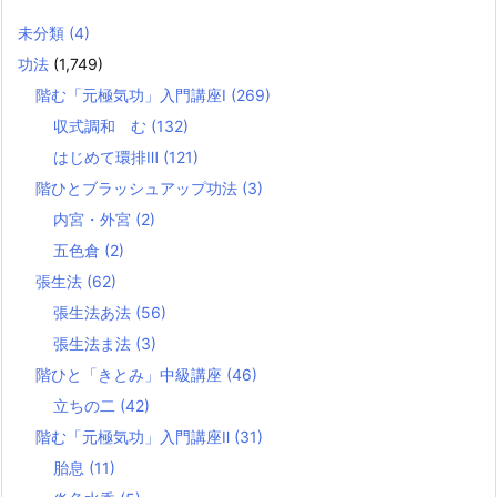
未分類
(4)
功法
(1,749)
階む「元極気功」入門講座Ⅰ
(269)
収式調和 む
(132)
はじめて環排Ⅲ
(121)
階ひとブラッシュアップ功法
(3)
内宮・外宮
(2)
五色倉
(2)
張生法
(62)
張生法あ法
(56)
張生法ま法
(3)
階ひと「きとみ」中級講座
(46)
立ちの二
(42)
階む「元極気功」入門講座Ⅱ
(31)
胎息
(11)