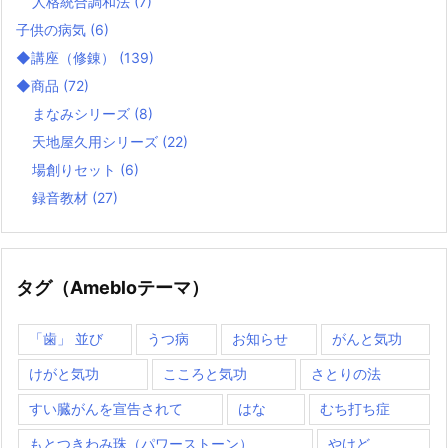
人格統合調和法
(7)
子供の病気
(6)
◆講座（修錬）
(139)
◆商品
(72)
まなみシリーズ
(8)
天地屋久用シリーズ
(22)
場創りセット
(6)
録音教材
(27)
タグ（Amebloテーマ）
「歯」 並び
うつ病
お知らせ
がんと気功
けがと気功
こころと気功
さとりの法
すい臓がんを宣告されて
はな
むち打ち症
もとつきわみ珠（パワーストーン）
やけど