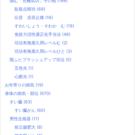
階む「元極気功」その他
(166)
臥龍点睛功
(69)
伝音 戻戻止痛
(16)
すわいしょう・そわか む
(19)
免疫力活性適正化手当法
(46)
功法有無屋久用レベルむ
(2)
功法有無屋久用レベルひと
(3)
階ふたブラッシュアップ功法
(5)
五色光
(1)
心眼光
(1)
お年寄りの病気
(19)
身体の病気・部位
(670)
すい臓
(63)
すい臓がん
(60)
男性生殖器
(11)
前立腺肥大
(8)