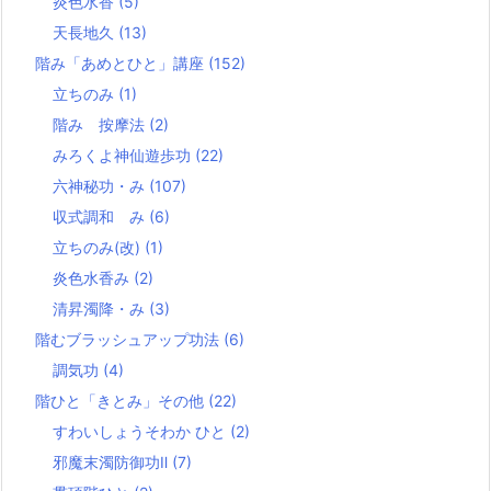
炎色水香
(5)
天長地久
(13)
階み「あめとひと」講座
(152)
立ちのみ
(1)
階み 按摩法
(2)
みろくよ神仙遊歩功
(22)
六神秘功・み
(107)
収式調和 み
(6)
立ちのみ(改)
(1)
炎色水香み
(2)
清昇濁降・み
(3)
階むブラッシュアップ功法
(6)
調気功
(4)
階ひと「きとみ」その他
(22)
すわいしょうそわか ひと
(2)
邪魔末濁防御功Ⅱ
(7)