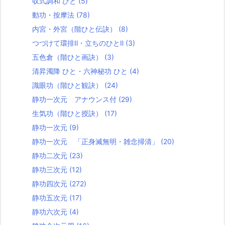
収式調和 ひと
(5)
動功・按摩法
(78)
内宮・外宮（階ひと伝訣）
(8)
つづけて環排Ⅱ・立ちのひとⅡ
(3)
五色倉（階ひと画訣）
(3)
清昇濁降 ひと・六神秘功 ひと
(4)
識眼功（階ひと観訣）
(24)
静功一次元 アナウンス付
(29)
生気功（階ひと授訣）
(17)
静功一次元
(9)
静功一次元 「正身滅無明・雑念掃清」
(20)
静功二次元
(23)
静功三次元
(12)
静功四次元
(272)
静功五次元
(17)
静功六次元
(4)