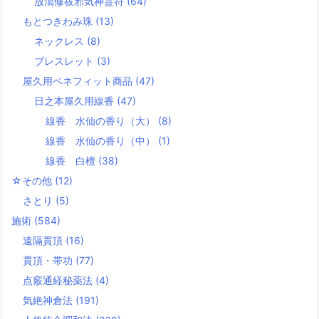
放瀉修祓邪気神霊符
(64)
もとつきわみ珠
(13)
ネックレス
(8)
ブレスレット
(3)
屋久用ベネフィット商品
(47)
日之本屋久用線香
(47)
線香 水仙の香り（大）
(8)
線香 水仙の香り（中）
(1)
線香 白檀
(38)
☆その他
(12)
さとり
(5)
施術
(584)
遠隔貫頂
(16)
貫頂・帯功
(77)
点竅通経秘薬法
(4)
気絶神倉法
(191)