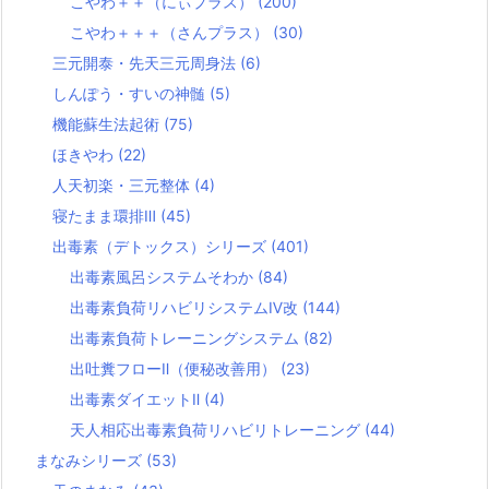
こやわ＋＋（にぃプラス）
(200)
こやわ＋＋＋（さんプラス）
(30)
三元開泰・先天三元周身法
(6)
しんぽう・すいの神髄
(5)
機能蘇生法起術
(75)
ほきやわ
(22)
人天初楽・三元整体
(4)
寝たまま環排Ⅲ
(45)
出毒素（デトックス）シリーズ
(401)
出毒素風呂システムそわか
(84)
出毒素負荷リハビリシステムⅣ改
(144)
出毒素負荷トレーニングシステム
(82)
出吐糞フローⅡ（便秘改善用）
(23)
出毒素ダイエットⅡ
(4)
天人相応出毒素負荷リハビリトレーニング
(44)
まなみシリーズ
(53)