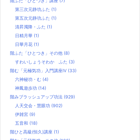
階ふた「ひとつき」講座
(7)
第三次元静功ふた
(1)
第五次元静功ふた
(1)
清昇濁降・ふた
(1)
日精月華
(1)
日華月花
(1)
階ふた「ひとつき」その他
(8)
すわいしょうそわか ふた
(3)
階む「元極気功」入門講座Ⅳ
(33)
六神秘功・む
(4)
神鳳遊歩功
(14)
階みブラッシュアップ功法
(929)
人天交会・慧眼功
(902)
伊雑宮
(9)
五音和
(18)
階ひと高級(恒久)講座
(1)