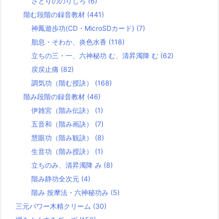
さとりののりしろ
(6)
階む段階の録音教材
(441)
神鳳遊歩功(CD・MicroSDカード)
(7)
胎息・そわか、炎色水香
(118)
立ちの三・一、六神秘功 む、清昇濁降 む
(62)
戻戻止痛
(82)
調気功（階む授訣）
(168)
階み段階の録音教材
(46)
伊雑宮（階み伝訣）
(1)
五音和（階み画訣）
(7)
慧眼功（階み観訣）
(8)
生音功（階み授訣）
(1)
立ちのみ、清昇濁降 み
(8)
階み静功全次元
(4)
階み 按摩法・六神秘功み
(5)
三元パワー木精クリーム
(30)