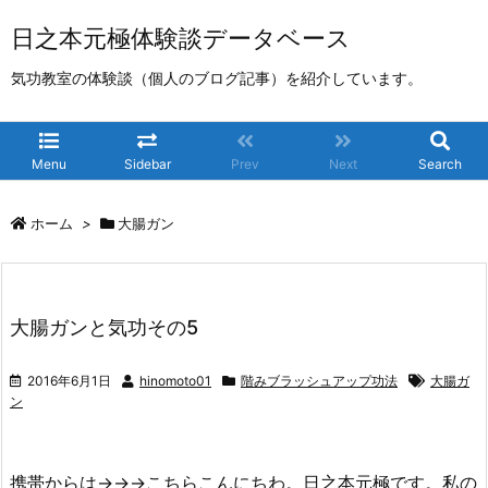
日之本元極体験談データベース
気功教室の体験談（個人のブログ記事）を紹介しています。
Menu
Sidebar
Prev
Next
Search
ホーム
>
大腸ガン
大腸ガンと気功その5
2016年6月1日
hinomoto01
階みブラッシュアップ功法
大腸ガ
ン
携帯からは→→→こちらこんにちわ。日之本元極です。私の