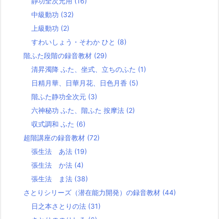
静功全次元用
(16)
中級動功
(32)
上級動功
(2)
すわいしょう・そわか ひと
(8)
階ふた段階の録音教材
(29)
清昇濁降 ふた、坐式、立ちのふた
(1)
日精月華、日華月花、日色月香
(5)
階ふた静功全次元
(3)
六神秘功 ふた、階ふた 按摩法
(2)
収式調和 ふた
(6)
超階講座の録音教材
(72)
張生法 あ法
(19)
張生法 か法
(4)
張生法 ま法
(38)
さとりシリーズ（潜在能力開発）の録音教材
(44)
日之本さとりの法
(31)