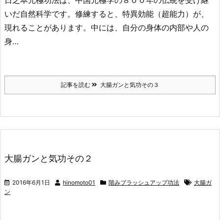
日之本元極功法は、中国元極学の８００年の伝統を受け継
いだ自然科学です。修練すると、特異効能（超能力）が、
現れることがあります。中には、自分の身体の内部や人の
身…
記事を読む
大腸ガンと気功その３
大腸ガンと気功その２
2016年6月1日
hinomoto01
階みブラッシュアップ功法
大腸ガ
ン