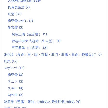
人格統合調和法
(239)
長寿長生法
(7)
足湯
(81)
肩甲骨はがし
(1)
生言霊
(5)
戻戻止痛（生言霊）
(1)
智慧の脳天法起術（生言霊）
(1)
三元整体（生言霊）
(3)
消化器（食道・胃・腸・直腸・肛門・肝臓・胆道・膵臓など）の
病気
(12)
スポーツ
(12)
肩甲骨
(3)
テニス
(3)
スキー
(4)
自転車
(3)
泌尿器（腎臓・尿路）の病気と男性性器の病気
(4)