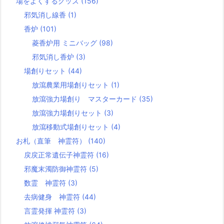
場をよくするグッズ
(156)
邪気消し線香
(1)
香炉
(101)
菱香炉用 ミニバッグ
(98)
邪気消し香炉
(3)
場創りセット
(44)
放瀉農業用場創りセット
(1)
放瀉強力場創り マスターカード
(35)
放瀉強力場創りセット
(3)
放瀉移動式場創りセット
(4)
お札（直筆 神霊符）
(140)
戻戻正常遺伝子神霊符
(16)
邪魔末濁防御神霊符
(5)
数霊 神霊符
(3)
去病健身 神霊符
(44)
言霊発揮 神霊符
(3)