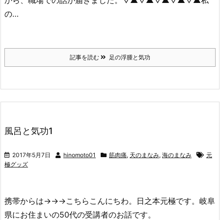
から、職場での話が届きました。▽▲▽▲▽▲▽▲▽▲私
の…
記事を読む
足の浮腫と気功
風呂と気功1
2017年5月7日
hinomoto01
筋肉痛
,
天のまなみ
,
海のまなみ
元
極グッズ
携帯からは→→→こちらこんにちわ。日之本元極です。岐阜
県にお住まいの50代の受講者のお話です。