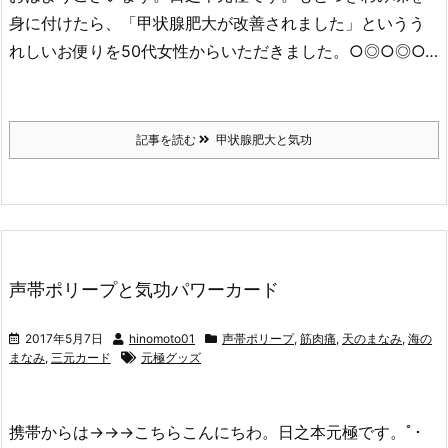
身に付けたら、「甲状腺肥大が改善されました」というう
れしいお便りを50代女性からいただきました。○◎○◎○…
記事を読む
甲状腺肥大と気功
声帯ポリープと気功パワーカード
2017年5月7日
hinomoto01
声帯ポリープ
,
筋肉痛
,
天のまなみ
,
海の
まなみ
,
三元カード
元極グッズ
携帯からは→→→こちらこんにちわ。日之本元極です。ﾟ･