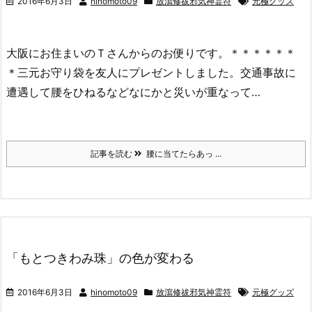
2016年6月3日
hinomoto09
放瀉修祓邪気神霊符
元極グッズ
大阪にお住まいのＴさんからのお便りです。＊＊＊＊＊＊
＊三元お守り袋を友人にプレゼントしました。交通事故に
遭遇して腰をひねるなどなにかと災いが重なって…
記事を読む
腰に当てたらあっ ...
「もとつきわみ珠」の色が変わる
2016年6月3日
hinomoto09
放瀉修祓邪気神霊符
元極グッズ