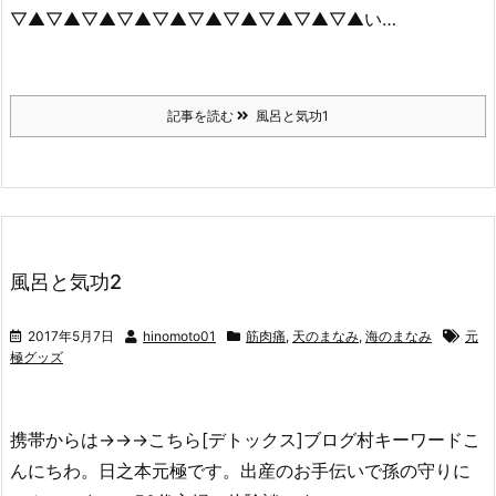
▽▲▽▲▽▲▽▲▽▲▽▲▽▲▽▲▽▲▽▲い…
記事を読む
風呂と気功1
風呂と気功2
2017年5月7日
hinomoto01
筋肉痛
,
天のまなみ
,
海のまなみ
元
極グッズ
携帯からは→→→こちら[デトックス]ブログ村キーワードこ
んにちわ。日之本元極です。出産のお手伝いで孫の守りに