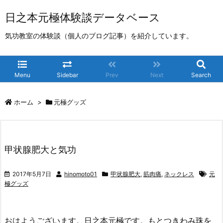
日之本元極体験談データベース
気功教室の体験談（個人のブログ記事）を紹介しています。
Menu
Sidebar
Prev
Next
Search
ホーム
>
元極グッズ
甲状腺肥大と気功
2017年5月7日
hinomoto01
甲状腺肥大
,
筋肉痛
,
ネックレス
元
極グッズ
おはようございます。日之本元極です。もとつきわみ珠を