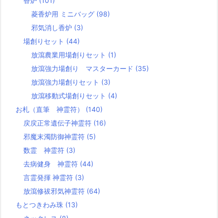
香炉
(101)
菱香炉用 ミニバッグ
(98)
邪気消し香炉
(3)
場創りセット
(44)
放瀉農業用場創りセット
(1)
放瀉強力場創り マスターカード
(35)
放瀉強力場創りセット
(3)
放瀉移動式場創りセット
(4)
お札（直筆 神霊符）
(140)
戻戻正常遺伝子神霊符
(16)
邪魔末濁防御神霊符
(5)
数霊 神霊符
(3)
去病健身 神霊符
(44)
言霊発揮 神霊符
(3)
放瀉修祓邪気神霊符
(64)
もとつきわみ珠
(13)