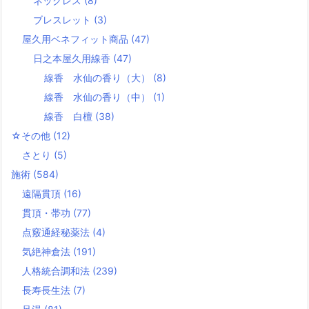
ネックレス
(8)
ブレスレット
(3)
屋久用ベネフィット商品
(47)
日之本屋久用線香
(47)
線香 水仙の香り（大）
(8)
線香 水仙の香り（中）
(1)
線香 白檀
(38)
☆その他
(12)
さとり
(5)
施術
(584)
遠隔貫頂
(16)
貫頂・帯功
(77)
点竅通経秘薬法
(4)
気絶神倉法
(191)
人格統合調和法
(239)
長寿長生法
(7)