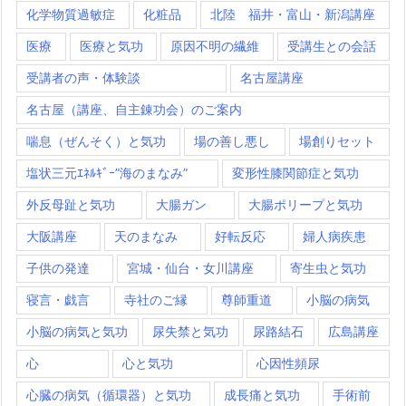
化学物質過敏症
化粧品
北陸 福井・富山・新潟講座
医療
医療と気功
原因不明の繊維
受講生との会話
受講者の声・体験談
名古屋講座
名古屋（講座、自主錬功会）のご案内
喘息（ぜんそく）と気功
場の善し悪し
場創りセット
塩状三元ｴﾈﾙｷﾞｰ”海のまなみ”
変形性膝関節症と気功
外反母趾と気功
大腸ガン
大腸ポリープと気功
大阪講座
天のまなみ
好転反応
婦人病疾患
子供の発達
宮城・仙台・女川講座
寄生虫と気功
寝言・戯言
寺社のご縁
尊師重道
小脳の病気
小脳の病気と気功
尿失禁と気功
尿路結石
広島講座
心
心と気功
心因性頻尿
心臓の病気（循環器）と気功
成長痛と気功
手術前