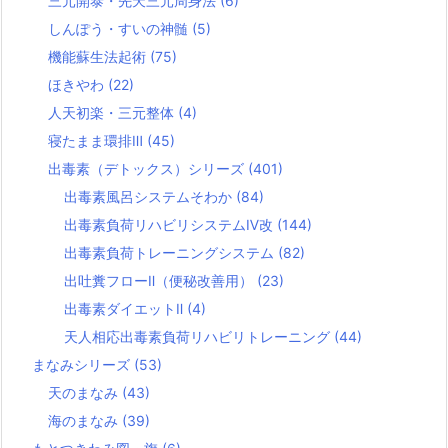
三元開泰・先天三元周身法
(6)
しんぽう・すいの神髄
(5)
機能蘇生法起術
(75)
ほきやわ
(22)
人天初楽・三元整体
(4)
寝たまま環排Ⅲ
(45)
出毒素（デトックス）シリーズ
(401)
出毒素風呂システムそわか
(84)
出毒素負荷リハビリシステムⅣ改
(144)
出毒素負荷トレーニングシステム
(82)
出吐糞フローⅡ（便秘改善用）
(23)
出毒素ダイエットⅡ
(4)
天人相応出毒素負荷リハビリトレーニング
(44)
まなみシリーズ
(53)
天のまなみ
(43)
海のまなみ
(39)