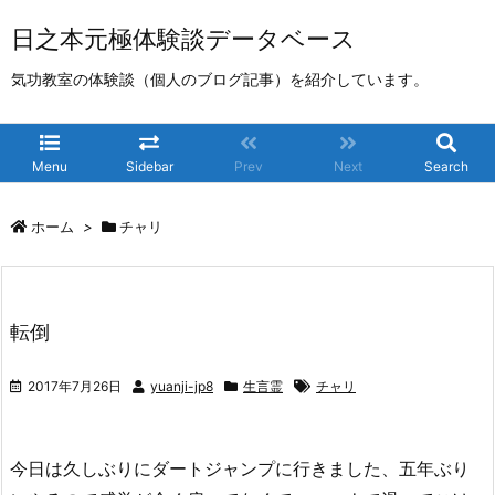
日之本元極体験談データベース
気功教室の体験談（個人のブログ記事）を紹介しています。
Menu
Sidebar
Prev
Next
Search
ホーム
>
チャリ
転倒
2017年7月26日
yuanji-jp8
生言霊
チャリ
今日は久しぶりにダートジャンプに行きました、五年ぶり