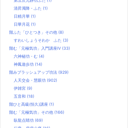
第五次元静功ふた
(1)
清昇濁降・ふた
(1)
日精月華
(1)
日華月花
(1)
階ふた「ひとつき」その他
(8)
すわいしょうそわか ふた
(3)
階む「元極気功」入門講座Ⅳ
(33)
六神秘功・む
(4)
神鳳遊歩功
(14)
階みブラッシュアップ功法
(929)
人天交会・慧眼功
(902)
伊雑宮
(9)
五音和
(18)
階ひと高級(恒久)講座
(1)
階む「元極気功」その他
(166)
臥龍点睛功
(69)