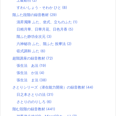
上級動功
(2)
すわいしょう・そわか ひと
(8)
階ふた段階の録音教材
(29)
清昇濁降 ふた、坐式、立ちのふた
(1)
日精月華、日華月花、日色月香
(5)
階ふた静功全次元
(3)
六神秘功 ふた、階ふた 按摩法
(2)
収式調和 ふた
(6)
超階講座の録音教材
(72)
張生法 あ法
(19)
張生法 か法
(4)
張生法 ま法
(38)
さとりシリーズ（潜在能力開発）の録音教材
(44)
日之本さとりの法
(31)
さとりののりしろ
(6)
階む段階の録音教材
(441)