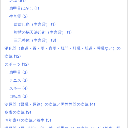
足湯
(81)
肩甲骨はがし
(1)
生言霊
(5)
戻戻止痛（生言霊）
(1)
智慧の脳天法起術（生言霊）
(1)
三元整体（生言霊）
(3)
消化器（食道・胃・腸・直腸・肛門・肝臓・胆道・膵臓など）の
病気
(12)
スポーツ
(12)
肩甲骨
(3)
テニス
(3)
スキー
(4)
自転車
(3)
泌尿器（腎臓・尿路）の病気と男性性器の病気
(4)
皮膚の病気
(9)
お年寄りの病気と養生
(5)