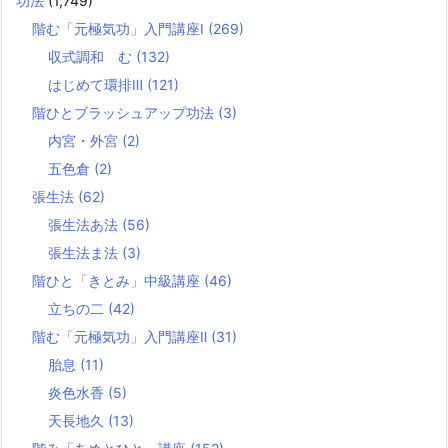
功法
(1,749)
階む「元極気功」入門講座Ⅰ
(269)
収式調和 む
(132)
はじめて環排Ⅲ
(121)
階ひとブラッシュアップ功法
(3)
内宮・外宮
(2)
五色倉
(2)
張生法
(62)
張生法あ法
(56)
張生法ま法
(3)
階ひと「きとみ」中級講座
(46)
立ちの二
(42)
階む「元極気功」入門講座Ⅱ
(31)
胎息
(11)
炎色水香
(5)
天長地久
(13)