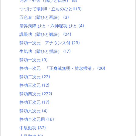
内宮・外宮（階ひと伝訣）
(8)
つづけて環排Ⅱ・立ちのひとⅡ
(3)
五色倉（階ひと画訣）
(3)
清昇濁降 ひと・六神秘功 ひと
(4)
識眼功（階ひと観訣）
(24)
静功一次元 アナウンス付
(29)
生気功（階ひと授訣）
(17)
静功一次元
(9)
静功一次元 「正身滅無明・雑念掃清」
(20)
静功二次元
(23)
静功三次元
(12)
静功四次元
(272)
静功五次元
(17)
静功六次元
(4)
静功全次元用
(16)
中級動功
(32)