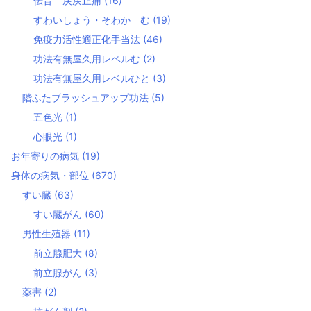
伝音 戻戻止痛
(16)
すわいしょう・そわか む
(19)
免疫力活性適正化手当法
(46)
功法有無屋久用レベルむ
(2)
功法有無屋久用レベルひと
(3)
階ふたブラッシュアップ功法
(5)
五色光
(1)
心眼光
(1)
お年寄りの病気
(19)
身体の病気・部位
(670)
すい臓
(63)
すい臓がん
(60)
男性生殖器
(11)
前立腺肥大
(8)
前立腺がん
(3)
薬害
(2)