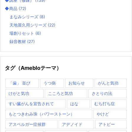
◆講座（修錬）
(139)
◆商品
(72)
まなみシリーズ
(8)
天地屋久用シリーズ
(22)
場創りセット
(6)
録音教材
(27)
タグ（Amebloテーマ）
「歯」 並び
うつ病
お知らせ
がんと気功
けがと気功
こころと気功
さとりの法
すい臓がんを宣告されて
はな
むち打ち症
もとつきわみ珠（パワーストーン）
やけど
アスペルガー症候群
アデノイド
アトピー