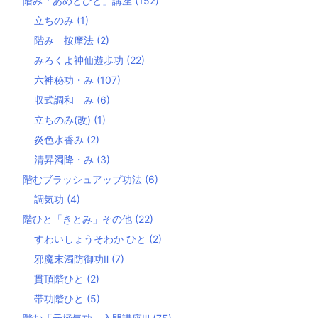
階み「あめとひと」講座
(152)
立ちのみ
(1)
階み 按摩法
(2)
みろくよ神仙遊歩功
(22)
六神秘功・み
(107)
収式調和 み
(6)
立ちのみ(改)
(1)
炎色水香み
(2)
清昇濁降・み
(3)
階むブラッシュアップ功法
(6)
調気功
(4)
階ひと「きとみ」その他
(22)
すわいしょうそわか ひと
(2)
邪魔末濁防御功Ⅱ
(7)
貫頂階ひと
(2)
帯功階ひと
(5)