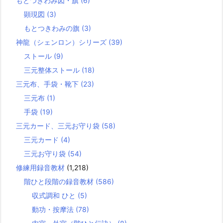
もとつきわみ図・旗
(6)
顕現図
(3)
もとつきわみの旗
(3)
神龍（シェンロン）シリーズ
(39)
ストール
(9)
三元整体ストール
(18)
三元布、手袋・靴下
(23)
三元布
(1)
手袋
(19)
三元カード、三元お守り袋
(58)
三元カード
(4)
三元お守り袋
(54)
修練用録音教材
(1,218)
階ひと段階の録音教材
(586)
収式調和 ひと
(5)
動功・按摩法
(78)