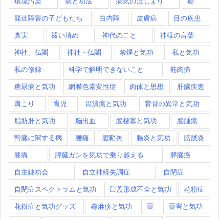
環境汚染
病と功法
病気のはじまり
癌
発達障害の子どもたち
白内障
皮膚病
目の疾患
真実
祓い清め
神代のこと
神様の言葉
神社、仏閣
神社・仏閣
禁煙と気功
私と気功
私の修錬
科学で解明できないこと
筋肉痛
糖尿病と気功
網膜色素変性症
肉体と思想
肝臓疾患
肩こり
育児
胃潰瘍と気功
背骨の異常と気功
脂肪肝と気功
脳出血
脳梗塞と気功
脳腫瘍
腎臓に関する病
腰痛
腱鞘炎
腸炎と気功
膀胱炎
膝痛
膵臓ガンを気功で乗り越える
膵臓癌
自主錬功会
自立神経失調症
自閉症
自閉症スペクトラムと気功
臼蓋形成不全と気功
花粉症
花粉症と気功グッズ
蕁麻疹と気功
薬
薬害と気功