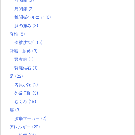
肘関節
(3)
肩関節
(7)
椎間板ヘルニア
(6)
膝の痛み
(3)
脊椎
(5)
脊椎狭窄症
(5)
腎臓・尿路
(3)
腎嚢胞
(1)
腎臓結石
(1)
足
(22)
内反小趾
(2)
外反母趾
(3)
むくみ
(15)
癌
(3)
腫瘍マーカー
(2)
アレルギー
(29)