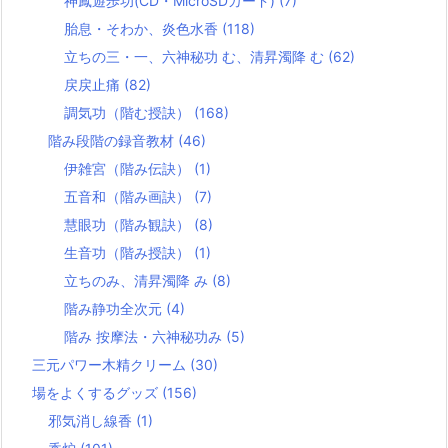
神鳳遊歩功(CD・MicroSDカード)
(7)
胎息・そわか、炎色水香
(118)
立ちの三・一、六神秘功 む、清昇濁降 む
(62)
戻戻止痛
(82)
調気功（階む授訣）
(168)
階み段階の録音教材
(46)
伊雑宮（階み伝訣）
(1)
五音和（階み画訣）
(7)
慧眼功（階み観訣）
(8)
生音功（階み授訣）
(1)
立ちのみ、清昇濁降 み
(8)
階み静功全次元
(4)
階み 按摩法・六神秘功み
(5)
三元パワー木精クリーム
(30)
場をよくするグッズ
(156)
邪気消し線香
(1)