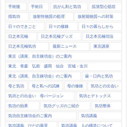
手術後
手術日
抗がん剤と気功
拡張型心筋症
指気功
放射性物質の処理
放射能物質への対策
日々のできごと
日々の修錬
日々の暮らしから
日之本元極
日之本元極グッズ
日之本元極功法
日之本元極気功
最新ニュース
東京講座
東京（講座、自主錬功会）のご案内
東北 青森 弘前 盛岡 仙台 宮城・女川
東北（講座、自主錬功会）のご案内
歯・口内と気功
母と気功
母と私への試練
母の修錬
気功との出会い
気功との出会い 母バージョン
気功とデトックス
気功の効果
気功グッズのご紹介
気功整体
気功自主錬功会のご案内
気功講義
気功講義 ひだの風景
気功講義 人の構造について