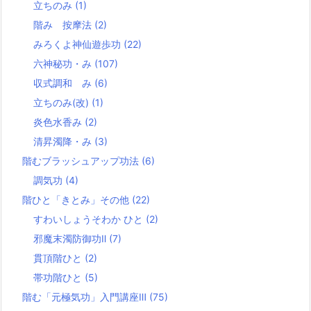
立ちのみ
(1)
階み 按摩法
(2)
みろくよ神仙遊歩功
(22)
六神秘功・み
(107)
収式調和 み
(6)
立ちのみ(改)
(1)
炎色水香み
(2)
清昇濁降・み
(3)
階むブラッシュアップ功法
(6)
調気功
(4)
階ひと「きとみ」その他
(22)
すわいしょうそわか ひと
(2)
邪魔末濁防御功Ⅱ
(7)
貫頂階ひと
(2)
帯功階ひと
(5)
階む「元極気功」入門講座Ⅲ
(75)