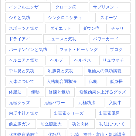
インフルエンザ
クローン病
サプリメント
シミと気功
シンクロニシティ
スポーツ
スポーツと気功
ダイエット
ダウン症
チャリ
ドライアイ
ニュースと気功
パワーカード
パーキンソンと気功
フォト・ヒーリング
ブログ
ヘルニアと気功
ヘルプ
ヘルペス
リュウマチ
中耳炎と気功
乳腺炎と気功
亀仙人の気功講義
人体について
人格統合調和法
伝統
低身長
体脂肪
便秘
修練と気功
修錬効果を上げるグッズ
元極グッズ
元極パワー
元極功法
入院中
内反小趾と気功
出毒素シリーズ
出毒素風呂
前立腺ガン
前立腺肥大
功と肉体
功法について
化学物質過敏症
化粧品
北陸 福井・富山・新潟講座