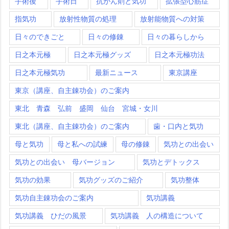
手術後
手術日
抗がん剤と気功
拡張型心筋症
指気功
放射性物質の処理
放射能物質への対策
日々のできごと
日々の修錬
日々の暮らしから
日之本元極
日之本元極グッズ
日之本元極功法
日之本元極気功
最新ニュース
東京講座
東京（講座、自主錬功会）のご案内
東北 青森 弘前 盛岡 仙台 宮城・女川
東北（講座、自主錬功会）のご案内
歯・口内と気功
母と気功
母と私への試練
母の修錬
気功との出会い
気功との出会い 母バージョン
気功とデトックス
気功の効果
気功グッズのご紹介
気功整体
気功自主錬功会のご案内
気功講義
気功講義 ひだの風景
気功講義 人の構造について