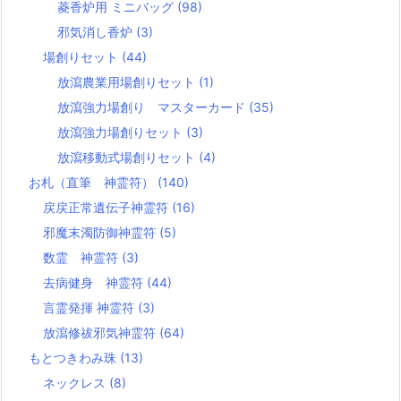
菱香炉用 ミニバッグ
(98)
邪気消し香炉
(3)
場創りセット
(44)
放瀉農業用場創りセット
(1)
放瀉強力場創り マスターカード
(35)
放瀉強力場創りセット
(3)
放瀉移動式場創りセット
(4)
お札（直筆 神霊符）
(140)
戻戻正常遺伝子神霊符
(16)
邪魔末濁防御神霊符
(5)
数霊 神霊符
(3)
去病健身 神霊符
(44)
言霊発揮 神霊符
(3)
放瀉修祓邪気神霊符
(64)
もとつきわみ珠
(13)
ネックレス
(8)