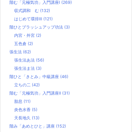
階む「元極気功」入門講座Ⅰ
(269)
収式調和 む
(132)
はじめて環排Ⅲ
(121)
階ひとブラッシュアップ功法
(3)
内宮・外宮
(2)
五色倉
(2)
張生法
(62)
張生法あ法
(56)
張生法ま法
(3)
階ひと「きとみ」中級講座
(46)
立ちの二
(42)
階む「元極気功」入門講座Ⅱ
(31)
胎息
(11)
炎色水香
(5)
天長地久
(13)
階み「あめとひと」講座
(152)