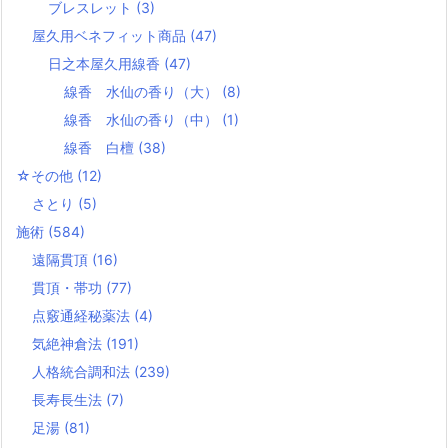
ブレスレット
(3)
屋久用ベネフィット商品
(47)
日之本屋久用線香
(47)
線香 水仙の香り（大）
(8)
線香 水仙の香り（中）
(1)
線香 白檀
(38)
☆その他
(12)
さとり
(5)
施術
(584)
遠隔貫頂
(16)
貫頂・帯功
(77)
点竅通経秘薬法
(4)
気絶神倉法
(191)
人格統合調和法
(239)
長寿長生法
(7)
足湯
(81)