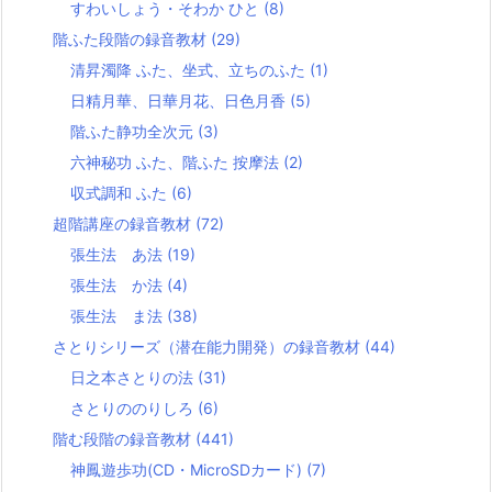
すわいしょう・そわか ひと
(8)
階ふた段階の録音教材
(29)
清昇濁降 ふた、坐式、立ちのふた
(1)
日精月華、日華月花、日色月香
(5)
階ふた静功全次元
(3)
六神秘功 ふた、階ふた 按摩法
(2)
収式調和 ふた
(6)
超階講座の録音教材
(72)
張生法 あ法
(19)
張生法 か法
(4)
張生法 ま法
(38)
さとりシリーズ（潜在能力開発）の録音教材
(44)
日之本さとりの法
(31)
さとりののりしろ
(6)
階む段階の録音教材
(441)
神鳳遊歩功(CD・MicroSDカード)
(7)