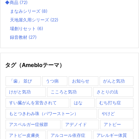
◆商品
(72)
まなみシリーズ
(8)
天地屋久用シリーズ
(22)
場創りセット
(6)
録音教材
(27)
タグ（Amebloテーマ）
「歯」 並び
うつ病
お知らせ
がんと気功
けがと気功
こころと気功
さとりの法
すい臓がんを宣告されて
はな
むち打ち症
もとつきわみ珠（パワーストーン）
やけど
アスペルガー症候群
アデノイド
アトピー
アトピー皮膚炎
アルコール依存症
アレルギー体質