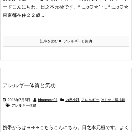
ードこんにちわ。日之本元極です。*:..｡o○☆ﾟ･:,｡*:..｡o○☆
東京都在住２２歳…
記事を読む
アレルギーと気功
アレルギー体質と気功
2016年7月5日
hinomoto01
内反小趾
,
アレルギー
,
はじめて環排Ⅲ
アレルギー体質
携帯からは→→→こちらこんにちわ。日之本元極です。よく