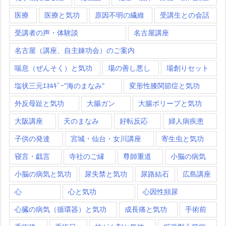
医療
医療と気功
原因不明の繊維
受講生との会話
受講者の声・体験談
名古屋講座
名古屋（講座、自主錬功会）のご案内
喘息（ぜんそく）と気功
場の善し悪し
場創りセット
塩状三元ｴﾈﾙｷﾞｰ”海のまなみ”
変形性膝関節症と気功
外反母趾と気功
大腸ガン
大腸ポリープと気功
大阪講座
天のまなみ
好転反応
婦人病疾患
子供の発達
宮城・仙台・女川講座
寄生虫と気功
寝言・戯言
寺社のご縁
尊師重道
小脳の病気
小脳の病気と気功
尿失禁と気功
尿路結石
広島講座
心
心と気功
心因性頻尿
心臓の病気（循環器）と気功
成長痛と気功
手術前