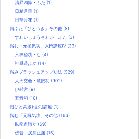
清昇濁降・ふた
(1)
日精月華
(1)
日華月花
(1)
階ふた「ひとつき」その他
(8)
すわいしょうそわか ふた
(3)
階む「元極気功」入門講座Ⅳ
(33)
六神秘功・む
(4)
神鳳遊歩功
(14)
階みブラッシュアップ功法
(929)
人天交会・慧眼功
(902)
伊雑宮
(9)
五音和
(18)
階ひと高級(恒久)講座
(1)
階む「元極気功」その他
(166)
臥龍点睛功
(69)
伝音 戻戻止痛
(16)