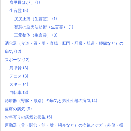
肩甲骨はがし
(1)
生言霊
(5)
戻戻止痛（生言霊）
(1)
智慧の脳天法起術（生言霊）
(1)
三元整体（生言霊）
(3)
消化器（食道・胃・腸・直腸・肛門・肝臓・胆道・膵臓など）の
病気
(12)
スポーツ
(12)
肩甲骨
(3)
テニス
(3)
スキー
(4)
自転車
(3)
泌尿器（腎臓・尿路）の病気と男性性器の病気
(4)
皮膚の病気
(9)
お年寄りの病気と養生
(5)
運動器（骨・関節・筋・腱・靱帯など）の病気とケガ（外傷・損