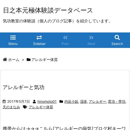
日之本元極体験談データベース
気功教室の体験談（個人のブログ記事）を紹介しています。
Menu
Sidebar
Prev
Next
Search
ホーム
>
アレルギー体質
アレルギーと気功
2017年5月7日
hinomoto01
内反小趾
,
湿疹
,
アレルギー
,
貫頂・帯功
,
天のまなみ
アレルギー体質
携帯からは→→→こちら[アレルギーの病気]ブログ村キーワ