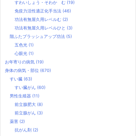
すわいしょう・そわか む
(19)
免疫力活性適正化手当法
(46)
功法有無屋久用レベルむ
(2)
功法有無屋久用レベルひと
(3)
階ふたブラッシュアップ功法
(5)
五色光
(1)
心眼光
(1)
お年寄りの病気
(19)
身体の病気・部位
(670)
すい臓
(63)
すい臓がん
(60)
男性生殖器
(11)
前立腺肥大
(8)
前立腺がん
(3)
薬害
(2)
抗がん剤
(2)