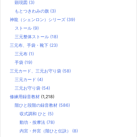
顕現図
(3)
もとつきわみの旗
(3)
神龍（シェンロン）シリーズ
(39)
ストール
(9)
三元整体ストール
(18)
三元布、手袋・靴下
(23)
三元布
(1)
手袋
(19)
三元カード、三元お守り袋
(58)
三元カード
(4)
三元お守り袋
(54)
修練用録音教材
(1,218)
階ひと段階の録音教材
(586)
収式調和 ひと
(5)
動功・按摩法
(78)
内宮・外宮（階ひと伝訣）
(8)