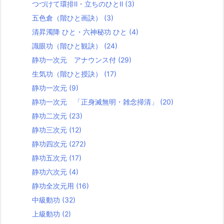
つづけて環排Ⅱ・立ちのひとⅡ
(3)
五色倉（階ひと画訣）
(3)
清昇濁降 ひと・六神秘功 ひと
(4)
識眼功（階ひと観訣）
(24)
静功一次元 アナウンス付
(29)
生気功（階ひと授訣）
(17)
静功一次元
(9)
静功一次元 「正身滅無明・雑念掃清」
(20)
静功二次元
(23)
静功三次元
(12)
静功四次元
(272)
静功五次元
(17)
静功六次元
(4)
静功全次元用
(16)
中級動功
(32)
上級動功
(2)