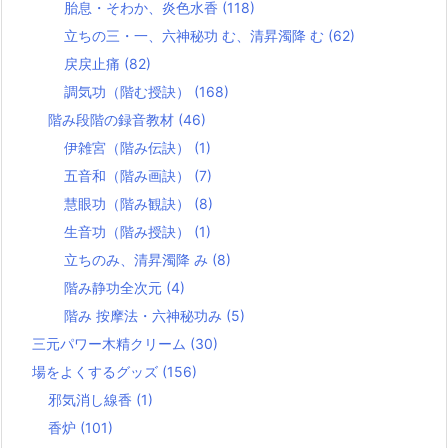
胎息・そわか、炎色水香
(118)
立ちの三・一、六神秘功 む、清昇濁降 む
(62)
戻戻止痛
(82)
調気功（階む授訣）
(168)
階み段階の録音教材
(46)
伊雑宮（階み伝訣）
(1)
五音和（階み画訣）
(7)
慧眼功（階み観訣）
(8)
生音功（階み授訣）
(1)
立ちのみ、清昇濁降 み
(8)
階み静功全次元
(4)
階み 按摩法・六神秘功み
(5)
三元パワー木精クリーム
(30)
場をよくするグッズ
(156)
邪気消し線香
(1)
香炉
(101)