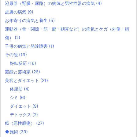
泌尿器（腎臓・尿路）の病気と男性性器の病気
(4)
皮膚の病気
(9)
お年寄りの病気と養生
(5)
運動器（骨・関節・筋・腱・靱帯など）の病気とケガ（外傷・損
傷）
(2)
子供の病気と発達障害
(1)
その他
(19)
好転反応
(16)
芸能と芸術家
(26)
美容とダイエット
(21)
体脂肪
(4)
シミ
(6)
ダイエット
(9)
デトックス
(2)
癌（悪性腫瘍）
(27)
◆施術
(39)