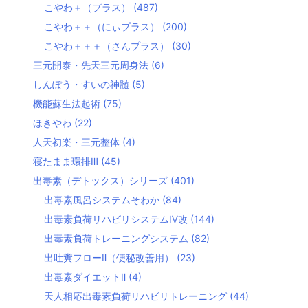
こやわ＋（プラス）
(487)
こやわ＋＋（にぃプラス）
(200)
こやわ＋＋＋（さんプラス）
(30)
三元開泰・先天三元周身法
(6)
しんぽう・すいの神髄
(5)
機能蘇生法起術
(75)
ほきやわ
(22)
人天初楽・三元整体
(4)
寝たまま環排Ⅲ
(45)
出毒素（デトックス）シリーズ
(401)
出毒素風呂システムそわか
(84)
出毒素負荷リハビリシステムⅣ改
(144)
出毒素負荷トレーニングシステム
(82)
出吐糞フローⅡ（便秘改善用）
(23)
出毒素ダイエットⅡ
(4)
天人相応出毒素負荷リハビリトレーニング
(44)