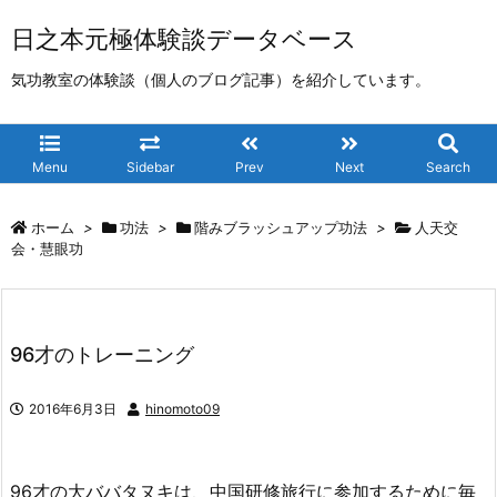
日之本元極体験談データベース
気功教室の体験談（個人のブログ記事）を紹介しています。
Menu
Sidebar
Prev
Next
Search
ホーム
>
功法
>
階みブラッシュアップ功法
>
人天交
会・慧眼功
96才のトレーニング
2016年6月3日
hinomoto09
96才の大ババタヌキは、中国研修旅行に参加するために毎