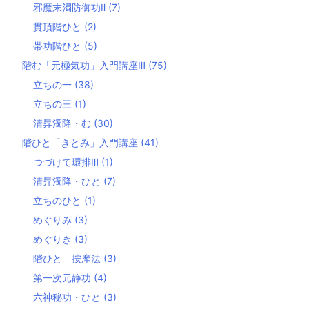
邪魔末濁防御功Ⅱ
(7)
貫頂階ひと
(2)
帯功階ひと
(5)
階む「元極気功」入門講座Ⅲ
(75)
立ちの一
(38)
立ちの三
(1)
清昇濁降・む
(30)
階ひと「きとみ」入門講座
(41)
つづけて環排Ⅲ
(1)
清昇濁降・ひと
(7)
立ちのひと
(1)
めぐりみ
(3)
めぐりき
(3)
階ひと 按摩法
(3)
第一次元静功
(4)
六神秘功・ひと
(3)