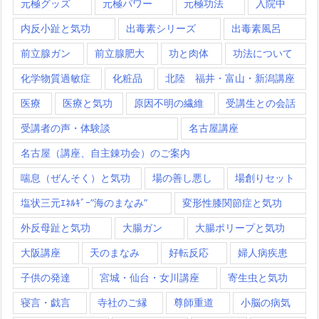
元極グッズ
元極パワー
元極功法
入院中
内反小趾と気功
出毒素シリーズ
出毒素風呂
前立腺ガン
前立腺肥大
功と肉体
功法について
化学物質過敏症
化粧品
北陸 福井・富山・新潟講座
医療
医療と気功
原因不明の繊維
受講生との会話
受講者の声・体験談
名古屋講座
名古屋（講座、自主錬功会）のご案内
喘息（ぜんそく）と気功
場の善し悪し
場創りセット
塩状三元ｴﾈﾙｷﾞｰ”海のまなみ”
変形性膝関節症と気功
外反母趾と気功
大腸ガン
大腸ポリープと気功
大阪講座
天のまなみ
好転反応
婦人病疾患
子供の発達
宮城・仙台・女川講座
寄生虫と気功
寝言・戯言
寺社のご縁
尊師重道
小脳の病気