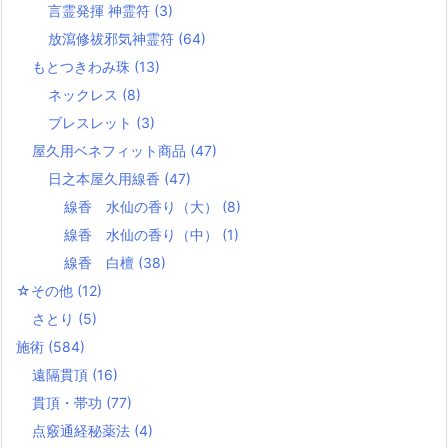
言霊発揮 神霊符
(3)
放瀉修祓邪気神霊符
(64)
もとつきわみ珠
(13)
ネックレス
(8)
ブレスレット
(3)
屋久用ベネフィット商品
(47)
日之本屋久用線香
(47)
線香 水仙の香り（大）
(8)
線香 水仙の香り（中）
(1)
線香 白檀
(38)
☆その他
(12)
さとり
(5)
施術
(584)
遠隔貫頂
(16)
貫頂・帯功
(77)
点竅通経秘薬法
(4)