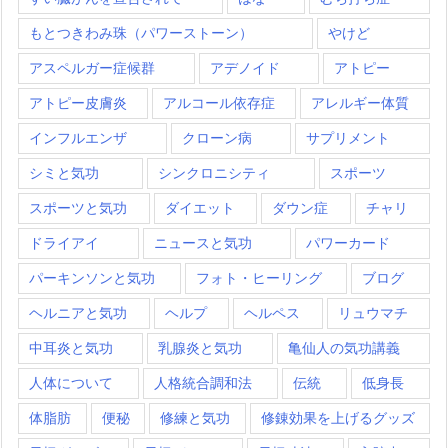
もとつきわみ珠（パワーストーン）
やけど
アスペルガー症候群
アデノイド
アトピー
アトピー皮膚炎
アルコール依存症
アレルギー体質
インフルエンザ
クローン病
サプリメント
シミと気功
シンクロニシティ
スポーツ
スポーツと気功
ダイエット
ダウン症
チャリ
ドライアイ
ニュースと気功
パワーカード
パーキンソンと気功
フォト・ヒーリング
ブログ
ヘルニアと気功
ヘルプ
ヘルペス
リュウマチ
中耳炎と気功
乳腺炎と気功
亀仙人の気功講義
人体について
人格統合調和法
伝統
低身長
体脂肪
便秘
修練と気功
修錬効果を上げるグッズ