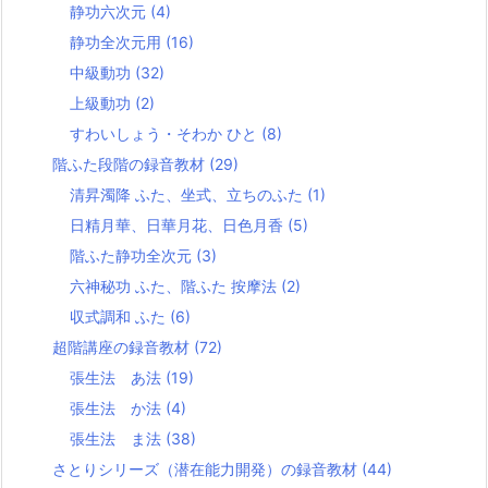
静功六次元
(4)
静功全次元用
(16)
中級動功
(32)
上級動功
(2)
すわいしょう・そわか ひと
(8)
階ふた段階の録音教材
(29)
清昇濁降 ふた、坐式、立ちのふた
(1)
日精月華、日華月花、日色月香
(5)
階ふた静功全次元
(3)
六神秘功 ふた、階ふた 按摩法
(2)
収式調和 ふた
(6)
超階講座の録音教材
(72)
張生法 あ法
(19)
張生法 か法
(4)
張生法 ま法
(38)
さとりシリーズ（潜在能力開発）の録音教材
(44)