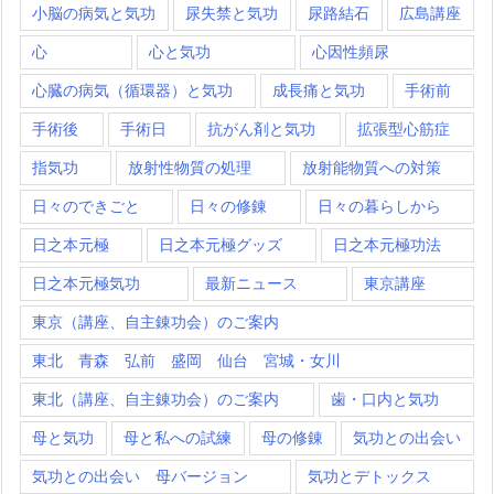
小脳の病気と気功
尿失禁と気功
尿路結石
広島講座
心
心と気功
心因性頻尿
心臓の病気（循環器）と気功
成長痛と気功
手術前
手術後
手術日
抗がん剤と気功
拡張型心筋症
指気功
放射性物質の処理
放射能物質への対策
日々のできごと
日々の修錬
日々の暮らしから
日之本元極
日之本元極グッズ
日之本元極功法
日之本元極気功
最新ニュース
東京講座
東京（講座、自主錬功会）のご案内
東北 青森 弘前 盛岡 仙台 宮城・女川
東北（講座、自主錬功会）のご案内
歯・口内と気功
母と気功
母と私への試練
母の修錬
気功との出会い
気功との出会い 母バージョン
気功とデトックス