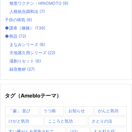
無形ワクチン・HINOMOTO
(9)
人格統合調和法
(7)
子供の病気
(6)
◆講座（修錬）
(139)
◆商品
(72)
まなみシリーズ
(8)
天地屋久用シリーズ
(22)
場創りセット
(6)
録音教材
(27)
タグ（Amebloテーマ）
「歯」 並び
うつ病
お知らせ
がんと気功
けがと気功
こころと気功
さとりの法
すい臓がんを宣告されて
はな
むち打ち症