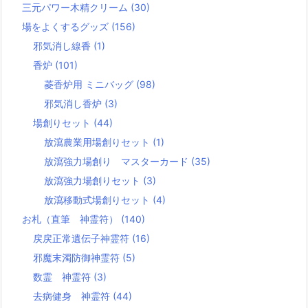
三元パワー木精クリーム
(30)
場をよくするグッズ
(156)
邪気消し線香
(1)
香炉
(101)
菱香炉用 ミニバッグ
(98)
邪気消し香炉
(3)
場創りセット
(44)
放瀉農業用場創りセット
(1)
放瀉強力場創り マスターカード
(35)
放瀉強力場創りセット
(3)
放瀉移動式場創りセット
(4)
お札（直筆 神霊符）
(140)
戻戻正常遺伝子神霊符
(16)
邪魔末濁防御神霊符
(5)
数霊 神霊符
(3)
去病健身 神霊符
(44)