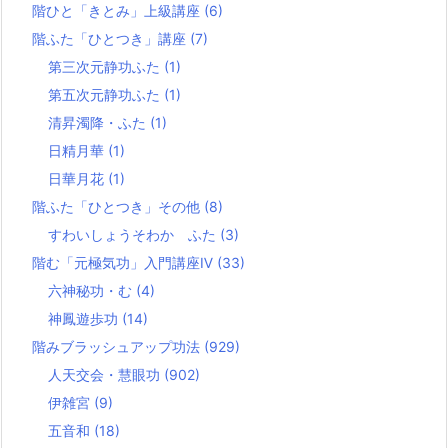
階ひと「きとみ」上級講座
(6)
階ふた「ひとつき」講座
(7)
第三次元静功ふた
(1)
第五次元静功ふた
(1)
清昇濁降・ふた
(1)
日精月華
(1)
日華月花
(1)
階ふた「ひとつき」その他
(8)
すわいしょうそわか ふた
(3)
階む「元極気功」入門講座Ⅳ
(33)
六神秘功・む
(4)
神鳳遊歩功
(14)
階みブラッシュアップ功法
(929)
人天交会・慧眼功
(902)
伊雑宮
(9)
五音和
(18)