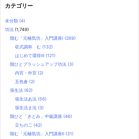
カテゴリー
未分類
(4)
功法
(1,749)
階む「元極気功」入門講座Ⅰ
(269)
収式調和 む
(132)
はじめて環排Ⅲ
(121)
階ひとブラッシュアップ功法
(3)
内宮・外宮
(2)
五色倉
(2)
張生法
(62)
張生法あ法
(56)
張生法ま法
(3)
階ひと「きとみ」中級講座
(46)
立ちの二
(42)
階む「元極気功」入門講座Ⅱ
(31)