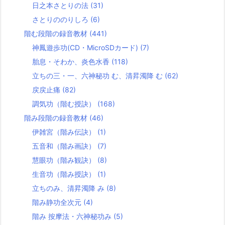
日之本さとりの法
(31)
さとりののりしろ
(6)
階む段階の録音教材
(441)
神鳳遊歩功(CD・MicroSDカード)
(7)
胎息・そわか、炎色水香
(118)
立ちの三・一、六神秘功 む、清昇濁降 む
(62)
戻戻止痛
(82)
調気功（階む授訣）
(168)
階み段階の録音教材
(46)
伊雑宮（階み伝訣）
(1)
五音和（階み画訣）
(7)
慧眼功（階み観訣）
(8)
生音功（階み授訣）
(1)
立ちのみ、清昇濁降 み
(8)
階み静功全次元
(4)
階み 按摩法・六神秘功み
(5)