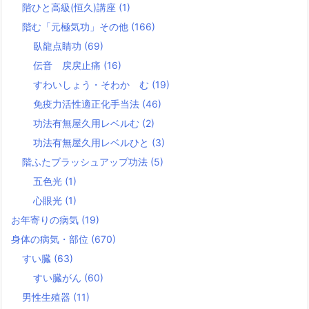
階ひと高級(恒久)講座
(1)
階む「元極気功」その他
(166)
臥龍点睛功
(69)
伝音 戻戻止痛
(16)
すわいしょう・そわか む
(19)
免疫力活性適正化手当法
(46)
功法有無屋久用レベルむ
(2)
功法有無屋久用レベルひと
(3)
階ふたブラッシュアップ功法
(5)
五色光
(1)
心眼光
(1)
お年寄りの病気
(19)
身体の病気・部位
(670)
すい臓
(63)
すい臓がん
(60)
男性生殖器
(11)