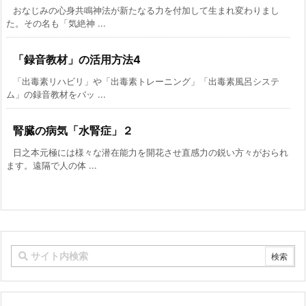
おなじみの心身共鳴神法が新たなる力を付加して生まれ変わりまし
た。その名も「気絶神 ...
「録音教材」の活用方法4
「出毒素リハビリ」や「出毒素トレーニング」「出毒素風呂システ
ム」の録音教材をバッ ...
腎臓の病気「水腎症」２
日之本元極には様々な潜在能力を開花させ直感力の鋭い方々がおられ
ます。遠隔で人の体 ...