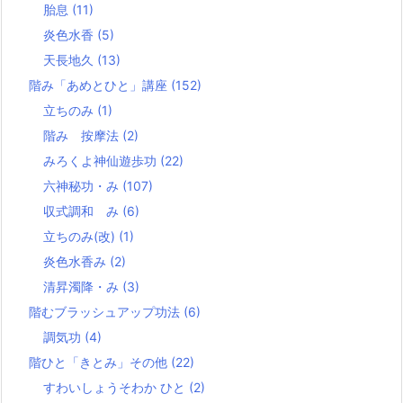
胎息
(11)
炎色水香
(5)
天長地久
(13)
階み「あめとひと」講座
(152)
立ちのみ
(1)
階み 按摩法
(2)
みろくよ神仙遊歩功
(22)
六神秘功・み
(107)
収式調和 み
(6)
立ちのみ(改)
(1)
炎色水香み
(2)
清昇濁降・み
(3)
階むブラッシュアップ功法
(6)
調気功
(4)
階ひと「きとみ」その他
(22)
すわいしょうそわか ひと
(2)