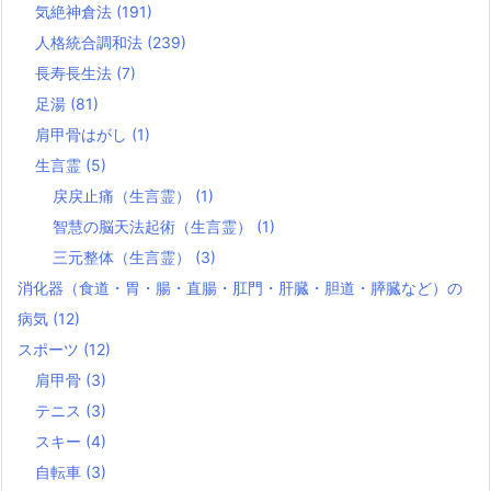
気絶神倉法
(191)
人格統合調和法
(239)
長寿長生法
(7)
足湯
(81)
肩甲骨はがし
(1)
生言霊
(5)
戻戻止痛（生言霊）
(1)
智慧の脳天法起術（生言霊）
(1)
三元整体（生言霊）
(3)
消化器（食道・胃・腸・直腸・肛門・肝臓・胆道・膵臓など）の
病気
(12)
スポーツ
(12)
肩甲骨
(3)
テニス
(3)
スキー
(4)
自転車
(3)