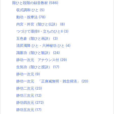
階ひと段階の録音教材
(586)
収式調和 ひと
(5)
動功・按摩法
(78)
内宮・外宮（階ひと伝訣）
(8)
つづけて環排Ⅱ・立ちのひとⅡ
(3)
五色倉（階ひと画訣）
(3)
清昇濁降 ひと・六神秘功 ひと
(4)
識眼功（階ひと観訣）
(24)
静功一次元 アナウンス付
(29)
生気功（階ひと授訣）
(17)
静功一次元
(9)
静功一次元 「正身滅無明・雑念掃清」
(20)
静功二次元
(23)
静功三次元
(12)
静功四次元
(272)
静功五次元
(17)