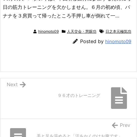
日の筋力トレーニングを欠かしません。６月の初め頃、バ
ナナを３房買って帰ったところ手押し車が倒れて一…
hinomoto09
人天交会・慧眼功
日之本元極気功
Posted by
hinomoto09
Next
９６才のトレーニング
Prev
手と足を温めると「汗をかくのはお腹です」