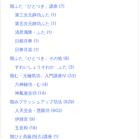
階ふた「ひとつき」講座
(7)
第三次元静功ふた
(1)
第五次元静功ふた
(1)
清昇濁降・ふた
(1)
日精月華
(1)
日華月花
(1)
階ふた「ひとつき」その他
(8)
すわいしょうそわか ふた
(3)
階む「元極気功」入門講座Ⅳ
(33)
六神秘功・む
(4)
神鳳遊歩功
(14)
階みブラッシュアップ功法
(929)
人天交会・慧眼功
(902)
伊雑宮
(9)
五音和
(18)
階ひと高級(恒久)講座
(1)