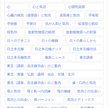
心
心と気功
心因性頻尿
心臓の病気（循環器）と気功
成長痛と気功
手術前
手術後
手術日
抗がん剤と気功
拡張型心筋症
指気功
放射性物質の処理
放射能物質への対策
日々のできごと
日々の修錬
日々の暮らしから
日之本元極
日之本元極グッズ
日之本元極功法
日之本元極気功
最新ニュース
東京講座
東京（講座、自主錬功会）のご案内
東北 青森 弘前 盛岡 仙台 宮城・女川
東北（講座、自主錬功会）のご案内
歯・口内と気功
母と気功
母と私への試練
母の修錬
気功との出会い
気功との出会い 母バージョン
気功とデトックス
気功の効果
気功グッズのご紹介
気功整体