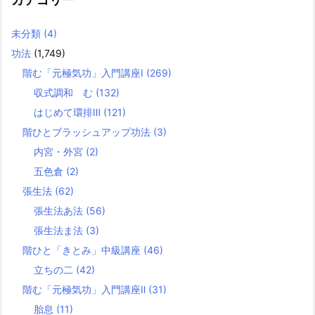
未分類
(4)
功法
(1,749)
階む「元極気功」入門講座Ⅰ
(269)
収式調和 む
(132)
はじめて環排Ⅲ
(121)
階ひとブラッシュアップ功法
(3)
内宮・外宮
(2)
五色倉
(2)
張生法
(62)
張生法あ法
(56)
張生法ま法
(3)
階ひと「きとみ」中級講座
(46)
立ちの二
(42)
階む「元極気功」入門講座Ⅱ
(31)
胎息
(11)