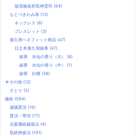
放瀉修祓邪気神霊符
(64)
もとつきわみ珠
(13)
ネックレス
(8)
ブレスレット
(3)
屋久用ベネフィット商品
(47)
日之本屋久用線香
(47)
線香 水仙の香り（大）
(8)
線香 水仙の香り（中）
(1)
線香 白檀
(38)
☆その他
(12)
さとり
(5)
施術
(584)
遠隔貫頂
(16)
貫頂・帯功
(77)
点竅通経秘薬法
(4)
気絶神倉法
(191)