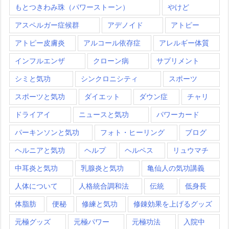
もとつきわみ珠（パワーストーン）
やけど
アスペルガー症候群
アデノイド
アトピー
アトピー皮膚炎
アルコール依存症
アレルギー体質
インフルエンザ
クローン病
サプリメント
シミと気功
シンクロニシティ
スポーツ
スポーツと気功
ダイエット
ダウン症
チャリ
ドライアイ
ニュースと気功
パワーカード
パーキンソンと気功
フォト・ヒーリング
ブログ
ヘルニアと気功
ヘルプ
ヘルペス
リュウマチ
中耳炎と気功
乳腺炎と気功
亀仙人の気功講義
人体について
人格統合調和法
伝統
低身長
体脂肪
便秘
修練と気功
修錬効果を上げるグッズ
元極グッズ
元極パワー
元極功法
入院中