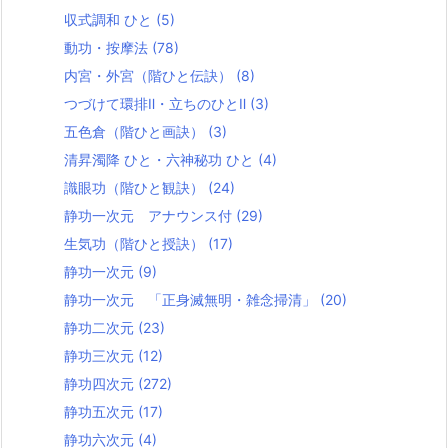
収式調和 ひと
(5)
動功・按摩法
(78)
内宮・外宮（階ひと伝訣）
(8)
つづけて環排Ⅱ・立ちのひとⅡ
(3)
五色倉（階ひと画訣）
(3)
清昇濁降 ひと・六神秘功 ひと
(4)
識眼功（階ひと観訣）
(24)
静功一次元 アナウンス付
(29)
生気功（階ひと授訣）
(17)
静功一次元
(9)
静功一次元 「正身滅無明・雑念掃清」
(20)
静功二次元
(23)
静功三次元
(12)
静功四次元
(272)
静功五次元
(17)
静功六次元
(4)