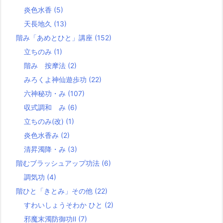
炎色水香
(5)
天長地久
(13)
階み「あめとひと」講座
(152)
立ちのみ
(1)
階み 按摩法
(2)
みろくよ神仙遊歩功
(22)
六神秘功・み
(107)
収式調和 み
(6)
立ちのみ(改)
(1)
炎色水香み
(2)
清昇濁降・み
(3)
階むブラッシュアップ功法
(6)
調気功
(4)
階ひと「きとみ」その他
(22)
すわいしょうそわか ひと
(2)
邪魔末濁防御功Ⅱ
(7)