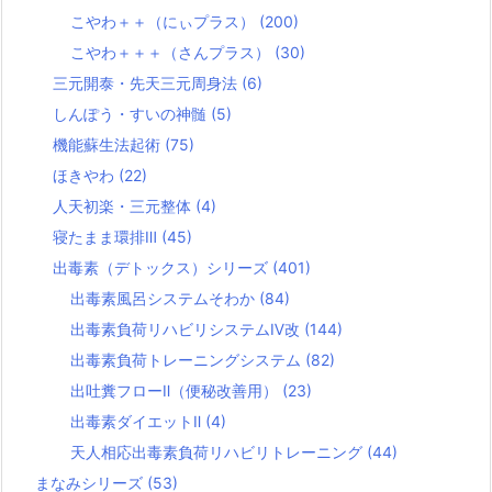
こやわ＋＋（にぃプラス）
(200)
こやわ＋＋＋（さんプラス）
(30)
三元開泰・先天三元周身法
(6)
しんぽう・すいの神髄
(5)
機能蘇生法起術
(75)
ほきやわ
(22)
人天初楽・三元整体
(4)
寝たまま環排Ⅲ
(45)
出毒素（デトックス）シリーズ
(401)
出毒素風呂システムそわか
(84)
出毒素負荷リハビリシステムⅣ改
(144)
出毒素負荷トレーニングシステム
(82)
出吐糞フローⅡ（便秘改善用）
(23)
出毒素ダイエットⅡ
(4)
天人相応出毒素負荷リハビリトレーニング
(44)
まなみシリーズ
(53)