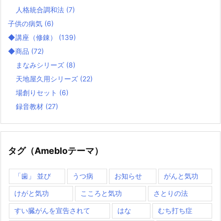
人格統合調和法
(7)
子供の病気
(6)
◆講座（修錬）
(139)
◆商品
(72)
まなみシリーズ
(8)
天地屋久用シリーズ
(22)
場創りセット
(6)
録音教材
(27)
タグ（Amebloテーマ）
「歯」 並び
うつ病
お知らせ
がんと気功
けがと気功
こころと気功
さとりの法
すい臓がんを宣告されて
はな
むち打ち症