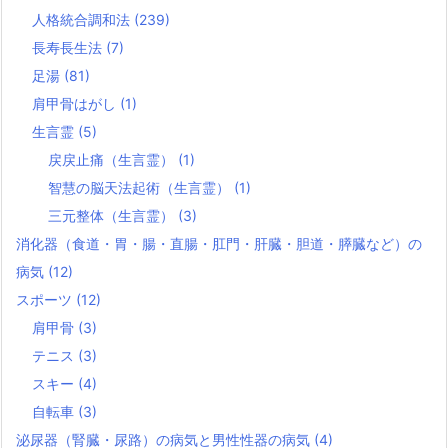
人格統合調和法
(239)
長寿長生法
(7)
足湯
(81)
肩甲骨はがし
(1)
生言霊
(5)
戻戻止痛（生言霊）
(1)
智慧の脳天法起術（生言霊）
(1)
三元整体（生言霊）
(3)
消化器（食道・胃・腸・直腸・肛門・肝臓・胆道・膵臓など）の
病気
(12)
スポーツ
(12)
肩甲骨
(3)
テニス
(3)
スキー
(4)
自転車
(3)
泌尿器（腎臓・尿路）の病気と男性性器の病気
(4)