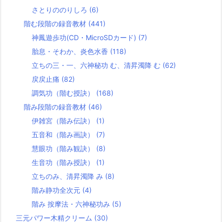
さとりののりしろ
(6)
階む段階の録音教材
(441)
神鳳遊歩功(CD・MicroSDカード)
(7)
胎息・そわか、炎色水香
(118)
立ちの三・一、六神秘功 む、清昇濁降 む
(62)
戻戻止痛
(82)
調気功（階む授訣）
(168)
階み段階の録音教材
(46)
伊雑宮（階み伝訣）
(1)
五音和（階み画訣）
(7)
慧眼功（階み観訣）
(8)
生音功（階み授訣）
(1)
立ちのみ、清昇濁降 み
(8)
階み静功全次元
(4)
階み 按摩法・六神秘功み
(5)
三元パワー木精クリーム
(30)