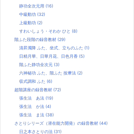
静功全次元用
(16)
中級動功
(32)
上級動功
(2)
すわいしょう・そわか ひと
(8)
階ふた段階の録音教材
(29)
清昇濁降 ふた、坐式、立ちのふた
(1)
日精月華、日華月花、日色月香
(5)
階ふた静功全次元
(3)
六神秘功 ふた、階ふた 按摩法
(2)
収式調和 ふた
(6)
超階講座の録音教材
(72)
張生法 あ法
(19)
張生法 か法
(4)
張生法 ま法
(38)
さとりシリーズ（潜在能力開発）の録音教材
(44)
日之本さとりの法
(31)