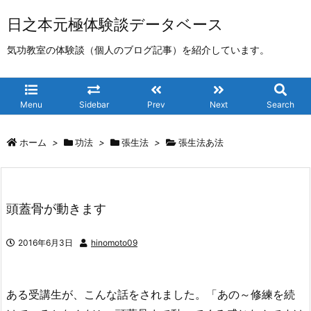
日之本元極体験談データベース
気功教室の体験談（個人のブログ記事）を紹介しています。
Menu
Sidebar
Prev
Next
Search
ホーム
>
功法
>
張生法
>
張生法あ法
頭蓋骨が動きます
2016年6月3日
hinomoto09
ある受講生が、こんな話をされました。「あの～修練を続