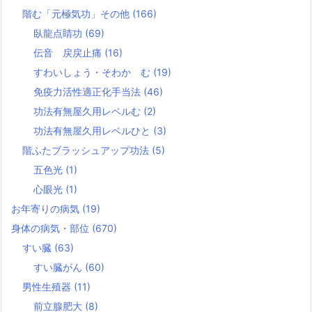
階む「元極気功」その他
(166)
臥龍点睛功
(69)
伝音 戻戻止痛
(16)
すわいしょう・そわか む
(19)
免疫力活性適正化手当法
(46)
功法有無屋久用レベルむ
(2)
功法有無屋久用レベルひと
(3)
階ふたブラッシュアップ功法
(5)
五色光
(1)
心眼光
(1)
お年寄りの病気
(19)
身体の病気・部位
(670)
すい臓
(63)
すい臓がん
(60)
男性生殖器
(11)
前立腺肥大
(8)