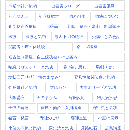
内反小趾と気功
出毒素シリーズ
出毒素風呂
前立腺ガン
前立腺肥大
功と肉体
功法について
化学物質過敏症
化粧品
北陸 福井・富山・新潟講座
医療
医療と気功
原因不明の繊維
受講生との会話
受講者の声・体験談
名古屋講座
名古屋（講座、自主錬功会）のご案内
喘息（ぜんそく）と気功
場の善し悪し
場創りセット
塩状三元ｴﾈﾙｷﾞｰ”海のまなみ”
変形性膝関節症と気功
外反母趾と気功
大腸ガン
大腸ポリープと気功
大阪講座
天のまなみ
好転反応
婦人病疾患
子供の発達
宮城・仙台・女川講座
寄生虫と気功
寝言・戯言
寺社のご縁
尊師重道
小脳の病気
小脳の病気と気功
尿失禁と気功
尿路結石
広島講座