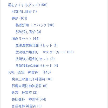
場をよくするグッズ
(156)
邪気消し線香
(1)
香炉
(101)
菱香炉用 ミニバッグ
(98)
邪気消し香炉
(3)
場創りセット
(44)
放瀉農業用場創りセット
(1)
放瀉強力場創り マスターカード
(35)
放瀉強力場創りセット
(3)
放瀉移動式場創りセット
(4)
お札（直筆 神霊符）
(140)
戻戻正常遺伝子神霊符
(16)
邪魔末濁防御神霊符
(5)
数霊 神霊符
(3)
去病健身 神霊符
(44)
言霊発揮 神霊符
(3)