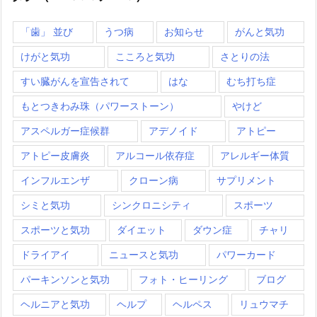
「歯」 並び
うつ病
お知らせ
がんと気功
けがと気功
こころと気功
さとりの法
すい臓がんを宣告されて
はな
むち打ち症
もとつきわみ珠（パワーストーン）
やけど
アスペルガー症候群
アデノイド
アトピー
アトピー皮膚炎
アルコール依存症
アレルギー体質
インフルエンザ
クローン病
サプリメント
シミと気功
シンクロニシティ
スポーツ
スポーツと気功
ダイエット
ダウン症
チャリ
ドライアイ
ニュースと気功
パワーカード
パーキンソンと気功
フォト・ヒーリング
ブログ
ヘルニアと気功
ヘルプ
ヘルペス
リュウマチ