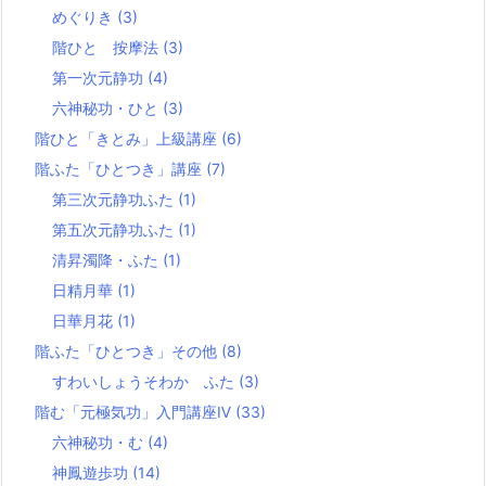
めぐりき
(3)
階ひと 按摩法
(3)
第一次元静功
(4)
六神秘功・ひと
(3)
階ひと「きとみ」上級講座
(6)
階ふた「ひとつき」講座
(7)
第三次元静功ふた
(1)
第五次元静功ふた
(1)
清昇濁降・ふた
(1)
日精月華
(1)
日華月花
(1)
階ふた「ひとつき」その他
(8)
すわいしょうそわか ふた
(3)
階む「元極気功」入門講座Ⅳ
(33)
六神秘功・む
(4)
神鳳遊歩功
(14)