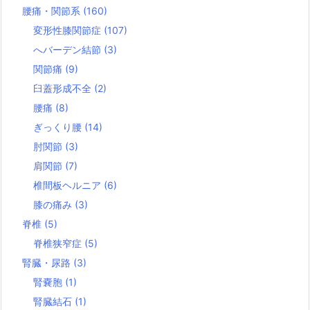
腰痛・関節系
(160)
変形性膝関節症
(107)
へバーデン結節
(3)
関節痛
(9)
臼蓋形成不全
(2)
腰痛
(8)
ぎっくり腰
(14)
肘関節
(3)
肩関節
(7)
椎間板ヘルニア
(6)
膝の痛み
(3)
脊椎
(5)
脊椎狭窄症
(5)
腎臓・尿路
(3)
腎嚢胞
(1)
腎臓結石
(1)