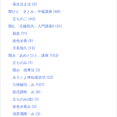
張生法ま法
(3)
階ひと「きとみ」中級講座
(46)
立ちの二
(42)
階む「元極気功」入門講座Ⅱ
(31)
胎息
(11)
炎色水香
(5)
天長地久
(13)
階み「あめとひと」講座
(152)
立ちのみ
(1)
階み 按摩法
(2)
みろくよ神仙遊歩功
(22)
六神秘功・み
(107)
収式調和 み
(6)
立ちのみ(改)
(1)
炎色水香み
(2)
清昇濁降・み
(3)