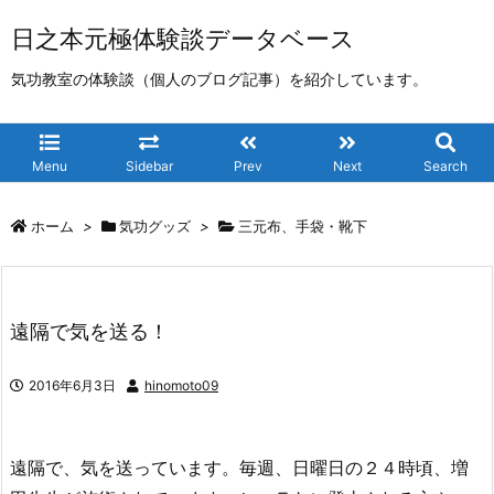
日之本元極体験談データベース
気功教室の体験談（個人のブログ記事）を紹介しています。
Menu
Sidebar
Prev
Next
Search
ホーム
>
気功グッズ
>
三元布、手袋・靴下
遠隔で気を送る！
2016年6月3日
hinomoto09
遠隔で、気を送っています。毎週、日曜日の２４時頃、増