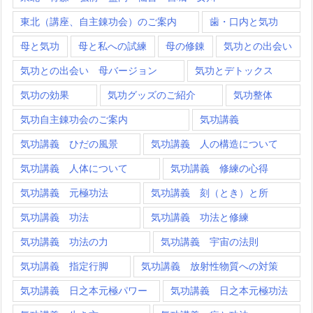
東北（講座、自主錬功会）のご案内
歯・口内と気功
母と気功
母と私への試練
母の修錬
気功との出会い
気功との出会い 母バージョン
気功とデトックス
気功の効果
気功グッズのご紹介
気功整体
気功自主錬功会のご案内
気功講義
気功講義 ひだの風景
気功講義 人の構造について
気功講義 人体について
気功講義 修練の心得
気功講義 元極功法
気功講義 刻（とき）と所
気功講義 功法
気功講義 功法と修練
気功講義 功法の力
気功講義 宇宙の法則
気功講義 指定行脚
気功講義 放射性物質への対策
気功講義 日之本元極パワー
気功講義 日之本元極功法