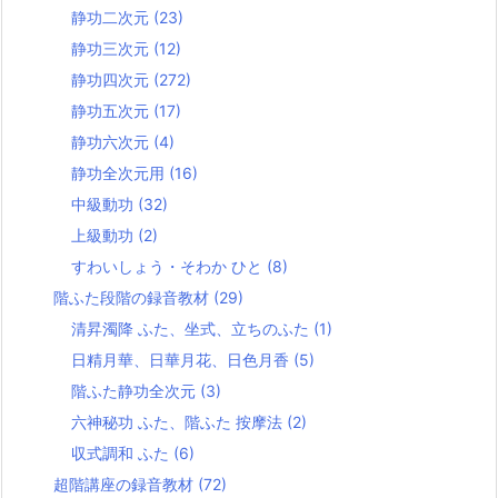
静功二次元
(23)
静功三次元
(12)
静功四次元
(272)
静功五次元
(17)
静功六次元
(4)
静功全次元用
(16)
中級動功
(32)
上級動功
(2)
すわいしょう・そわか ひと
(8)
階ふた段階の録音教材
(29)
清昇濁降 ふた、坐式、立ちのふた
(1)
日精月華、日華月花、日色月香
(5)
階ふた静功全次元
(3)
六神秘功 ふた、階ふた 按摩法
(2)
収式調和 ふた
(6)
超階講座の録音教材
(72)