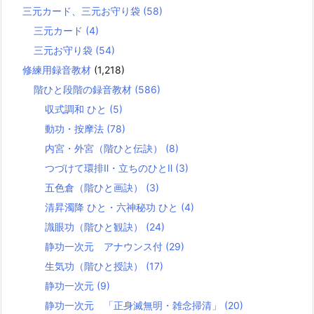
三元カード、三元お守り袋
(58)
三元カード
(4)
三元お守り袋
(54)
修練用録音教材
(1,218)
階ひと段階の録音教材
(586)
収式調和 ひと
(5)
動功・按摩法
(78)
内宮・外宮（階ひと伝訣）
(8)
つづけて環排Ⅱ・立ちのひとⅡ
(3)
五色倉（階ひと画訣）
(3)
清昇濁降 ひと・六神秘功 ひと
(4)
識眼功（階ひと観訣）
(24)
静功一次元 アナウンス付
(29)
生気功（階ひと授訣）
(17)
静功一次元
(9)
静功一次元 「正身滅無明・雑念掃清」
(20)