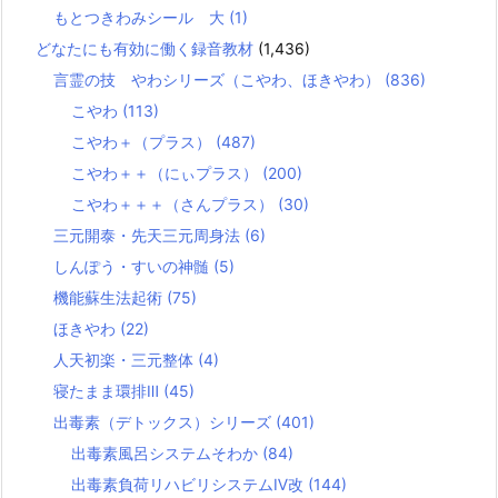
もとつきわみシール 大
(1)
どなたにも有効に働く録音教材
(1,436)
言霊の技 やわシリーズ（こやわ、ほきやわ）
(836)
こやわ
(113)
こやわ＋（プラス）
(487)
こやわ＋＋（にぃプラス）
(200)
こやわ＋＋＋（さんプラス）
(30)
三元開泰・先天三元周身法
(6)
しんぽう・すいの神髄
(5)
機能蘇生法起術
(75)
ほきやわ
(22)
人天初楽・三元整体
(4)
寝たまま環排Ⅲ
(45)
出毒素（デトックス）シリーズ
(401)
出毒素風呂システムそわか
(84)
出毒素負荷リハビリシステムⅣ改
(144)