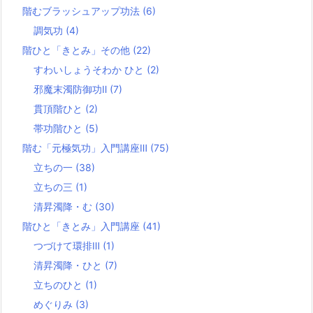
階むブラッシュアップ功法
(6)
調気功
(4)
階ひと「きとみ」その他
(22)
すわいしょうそわか ひと
(2)
邪魔末濁防御功Ⅱ
(7)
貫頂階ひと
(2)
帯功階ひと
(5)
階む「元極気功」入門講座Ⅲ
(75)
立ちの一
(38)
立ちの三
(1)
清昇濁降・む
(30)
階ひと「きとみ」入門講座
(41)
つづけて環排Ⅲ
(1)
清昇濁降・ひと
(7)
立ちのひと
(1)
めぐりみ
(3)