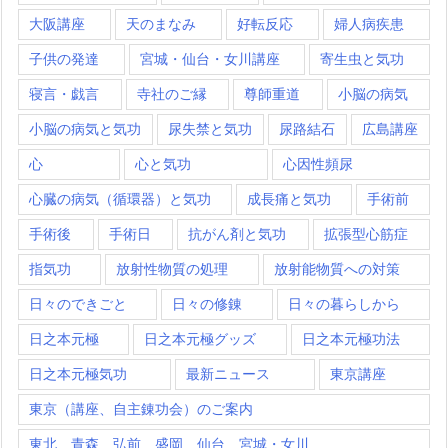
大阪講座
天のまなみ
好転反応
婦人病疾患
子供の発達
宮城・仙台・女川講座
寄生虫と気功
寝言・戯言
寺社のご縁
尊師重道
小脳の病気
小脳の病気と気功
尿失禁と気功
尿路結石
広島講座
心
心と気功
心因性頻尿
心臓の病気（循環器）と気功
成長痛と気功
手術前
手術後
手術日
抗がん剤と気功
拡張型心筋症
指気功
放射性物質の処理
放射能物質への対策
日々のできごと
日々の修錬
日々の暮らしから
日之本元極
日之本元極グッズ
日之本元極功法
日之本元極気功
最新ニュース
東京講座
東京（講座、自主錬功会）のご案内
東北 青森 弘前 盛岡 仙台 宮城・女川