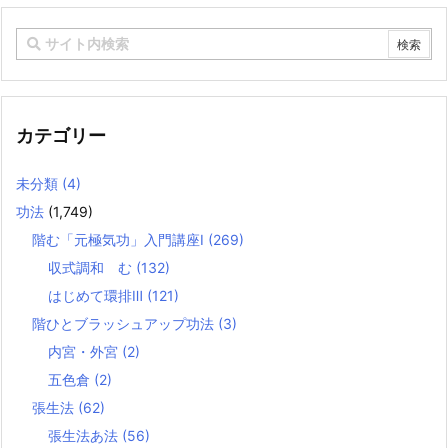
カテゴリー
未分類
(4)
功法
(1,749)
階む「元極気功」入門講座Ⅰ
(269)
収式調和 む
(132)
はじめて環排Ⅲ
(121)
階ひとブラッシュアップ功法
(3)
内宮・外宮
(2)
五色倉
(2)
張生法
(62)
張生法あ法
(56)