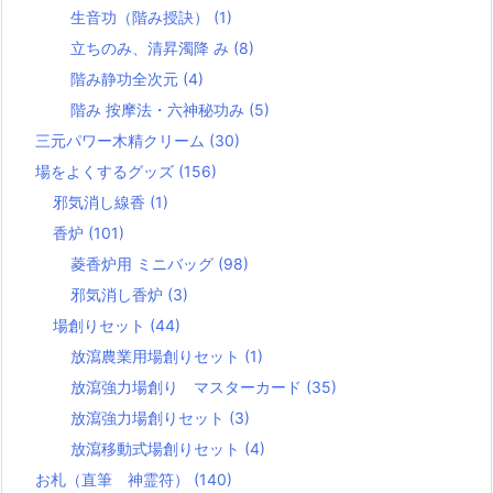
生音功（階み授訣）
(1)
立ちのみ、清昇濁降 み
(8)
階み静功全次元
(4)
階み 按摩法・六神秘功み
(5)
三元パワー木精クリーム
(30)
場をよくするグッズ
(156)
邪気消し線香
(1)
香炉
(101)
菱香炉用 ミニバッグ
(98)
邪気消し香炉
(3)
場創りセット
(44)
放瀉農業用場創りセット
(1)
放瀉強力場創り マスターカード
(35)
放瀉強力場創りセット
(3)
放瀉移動式場創りセット
(4)
お札（直筆 神霊符）
(140)