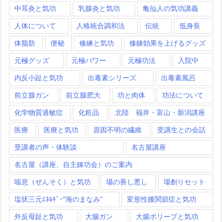
中耳炎と気功
乳腺炎と気功
亀仙人の気功講義
人体について
人格統合調和法
伝統
低身長
体脂肪
便秘
修練と気功
修錬効果を上げるグッズ
元極グッズ
元極パワー
元極功法
入院中
内反小趾と気功
出毒素シリーズ
出毒素風呂
前立腺ガン
前立腺肥大
功と肉体
功法について
化学物質過敏症
化粧品
北陸 福井・富山・新潟講座
医療
医療と気功
原因不明の繊維
受講生との会話
受講者の声・体験談
名古屋講座
名古屋（講座、自主錬功会）のご案内
喘息（ぜんそく）と気功
場の善し悪し
場創りセット
塩状三元ｴﾈﾙｷﾞｰ”海のまなみ”
変形性膝関節症と気功
外反母趾と気功
大腸ガン
大腸ポリープと気功