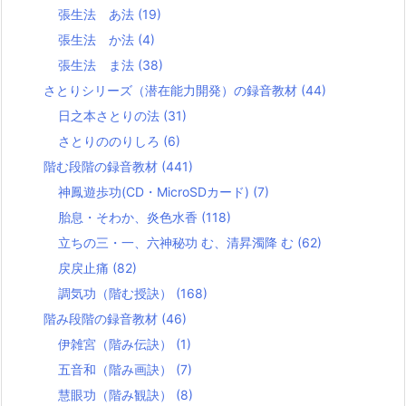
張生法 あ法
(19)
張生法 か法
(4)
張生法 ま法
(38)
さとりシリーズ（潜在能力開発）の録音教材
(44)
日之本さとりの法
(31)
さとりののりしろ
(6)
階む段階の録音教材
(441)
神鳳遊歩功(CD・MicroSDカード)
(7)
胎息・そわか、炎色水香
(118)
立ちの三・一、六神秘功 む、清昇濁降 む
(62)
戻戻止痛
(82)
調気功（階む授訣）
(168)
階み段階の録音教材
(46)
伊雑宮（階み伝訣）
(1)
五音和（階み画訣）
(7)
慧眼功（階み観訣）
(8)