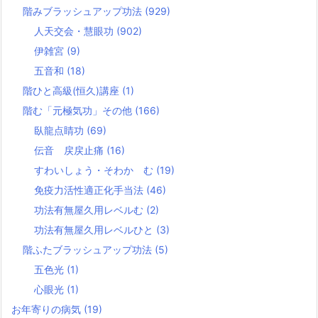
階みブラッシュアップ功法
(929)
人天交会・慧眼功
(902)
伊雑宮
(9)
五音和
(18)
階ひと高級(恒久)講座
(1)
階む「元極気功」その他
(166)
臥龍点睛功
(69)
伝音 戻戻止痛
(16)
すわいしょう・そわか む
(19)
免疫力活性適正化手当法
(46)
功法有無屋久用レベルむ
(2)
功法有無屋久用レベルひと
(3)
階ふたブラッシュアップ功法
(5)
五色光
(1)
心眼光
(1)
お年寄りの病気
(19)