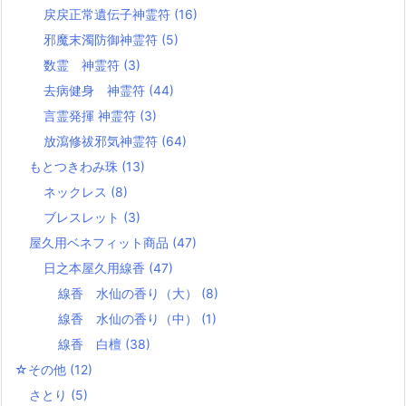
戻戻正常遺伝子神霊符
(16)
邪魔末濁防御神霊符
(5)
数霊 神霊符
(3)
去病健身 神霊符
(44)
言霊発揮 神霊符
(3)
放瀉修祓邪気神霊符
(64)
もとつきわみ珠
(13)
ネックレス
(8)
ブレスレット
(3)
屋久用ベネフィット商品
(47)
日之本屋久用線香
(47)
線香 水仙の香り（大）
(8)
線香 水仙の香り（中）
(1)
線香 白檀
(38)
☆その他
(12)
さとり
(5)