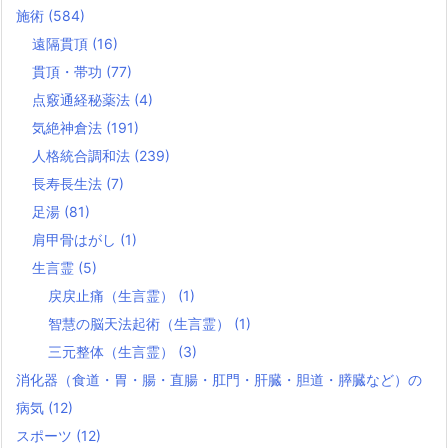
施術
(584)
遠隔貫頂
(16)
貫頂・帯功
(77)
点竅通経秘薬法
(4)
気絶神倉法
(191)
人格統合調和法
(239)
長寿長生法
(7)
足湯
(81)
肩甲骨はがし
(1)
生言霊
(5)
戻戻止痛（生言霊）
(1)
智慧の脳天法起術（生言霊）
(1)
三元整体（生言霊）
(3)
消化器（食道・胃・腸・直腸・肛門・肝臓・胆道・膵臓など）の
病気
(12)
スポーツ
(12)