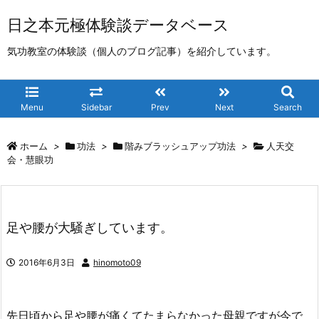
日之本元極体験談データベース
気功教室の体験談（個人のブログ記事）を紹介しています。
Menu
Sidebar
Prev
Next
Search
ホーム
>
功法
>
階みブラッシュアップ功法
>
人天交
会・慧眼功
足や腰が大騒ぎしています。
2016年6月3日
hinomoto09
先日頃から足や腰が痛くてたまらなかった母親ですが今で