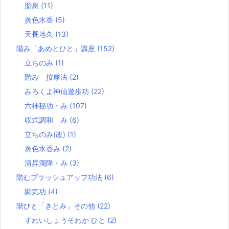
胎息
(11)
炎色水香
(5)
天長地久
(13)
階み「あめとひと」講座
(152)
立ちのみ
(1)
階み 按摩法
(2)
みろくよ神仙遊歩功
(22)
六神秘功・み
(107)
収式調和 み
(6)
立ちのみ(改)
(1)
炎色水香み
(2)
清昇濁降・み
(3)
階むブラッシュアップ功法
(6)
調気功
(4)
階ひと「きとみ」その他
(22)
すわいしょうそわか ひと
(2)