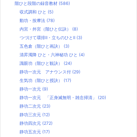
階ひと段階の録音教材
(586)
収式調和 ひと
(5)
動功・按摩法
(78)
内宮・外宮（階ひと伝訣）
(8)
つづけて環排Ⅱ・立ちのひとⅡ
(3)
五色倉（階ひと画訣）
(3)
清昇濁降 ひと・六神秘功 ひと
(4)
識眼功（階ひと観訣）
(24)
静功一次元 アナウンス付
(29)
生気功（階ひと授訣）
(17)
静功一次元
(9)
静功一次元 「正身滅無明・雑念掃清」
(20)
静功二次元
(23)
静功三次元
(12)
静功四次元
(272)
静功五次元
(17)