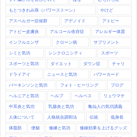
もとつきわみ珠（パワーストーン）
やけど
アスペルガー症候群
アデノイド
アトピー
アトピー皮膚炎
アルコール依存症
アレルギー体質
インフルエンザ
クローン病
サプリメント
シミと気功
シンクロニシティ
スポーツ
スポーツと気功
ダイエット
ダウン症
チャリ
ドライアイ
ニュースと気功
パワーカード
パーキンソンと気功
フォト・ヒーリング
ブログ
ヘルニアと気功
ヘルプ
ヘルペス
リュウマチ
中耳炎と気功
乳腺炎と気功
亀仙人の気功講義
人体について
人格統合調和法
伝統
低身長
体脂肪
便秘
修練と気功
修錬効果を上げるグッズ