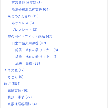
言霊発揮 神霊符
(3)
放瀉修祓邪気神霊符
(64)
もとつきわみ珠
(13)
ネックレス
(8)
ブレスレット
(3)
屋久用ベネフィット商品
(47)
日之本屋久用線香
(47)
線香 水仙の香り（大）
(8)
線香 水仙の香り（中）
(1)
線香 白檀
(38)
☆その他
(12)
さとり
(5)
施術
(584)
遠隔貫頂
(16)
貫頂・帯功
(77)
点竅通経秘薬法
(4)