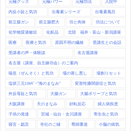
元極グッズ
元極パワー
元極功法
入院中
内反小趾と気功
出毒素シリーズ
出毒素風呂
前立腺ガン
前立腺肥大
功と肉体
功法について
化学物質過敏症
化粧品
北陸 福井・富山・新潟講座
医療
医療と気功
原因不明の繊維
受講生との会話
受講者の声・体験談
名古屋講座
名古屋（講座、自主錬功会）のご案内
喘息（ぜんそく）と気功
場の善し悪し
場創りセット
塩状三元ｴﾈﾙｷﾞｰ”海のまなみ”
変形性膝関節症と気功
外反母趾と気功
大腸ガン
大腸ポリープと気功
大阪講座
天のまなみ
好転反応
婦人病疾患
子供の発達
宮城・仙台・女川講座
寄生虫と気功
寝言・戯言
寺社のご縁
尊師重道
小脳の病気