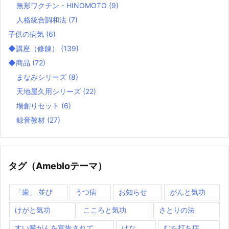
無形ワクチン・HINOMOTO
(9)
人格統合調和法
(7)
子供の病気
(6)
◆講座（修錬）
(139)
◆商品
(72)
まなみシリーズ
(8)
天地屋久用シリーズ
(22)
場創りセット
(6)
録音教材
(27)
タグ（Amebloテーマ）
「歯」 並び
うつ病
お知らせ
がんと気功
けがと気功
こころと気功
さとりの法
すい臓がんを宣告されて
はな
むち打ち症