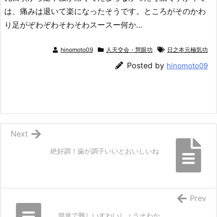
は、痛みは退いて楽になったそうです。ところがそのかわ
り足がぞわぞわそわそわスースー何か…
hinomoto09
人天交会・慧眼功
日之本元極気功
Posted by
hinomoto09
Next
絶好調！歯が調子いいとおいしいね
Prev
簡単で難しいすわいしょうそわか