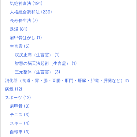
気絶神倉法
(191)
人格統合調和法
(239)
長寿長生法
(7)
足湯
(81)
肩甲骨はがし
(1)
生言霊
(5)
戻戻止痛（生言霊）
(1)
智慧の脳天法起術（生言霊）
(1)
三元整体（生言霊）
(3)
消化器（食道・胃・腸・直腸・肛門・肝臓・胆道・膵臓など）の
病気
(12)
スポーツ
(12)
肩甲骨
(3)
テニス
(3)
スキー
(4)
自転車
(3)