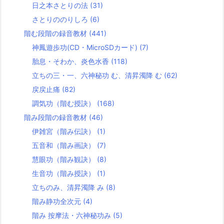
日之本さとりの法
(31)
さとりののりしろ
(6)
階む段階の録音教材
(441)
神鳳遊歩功(CD・MicroSDカード)
(7)
胎息・そわか、炎色水香
(118)
立ちの三・一、六神秘功 む、清昇濁降 む
(62)
戻戻止痛
(82)
調気功（階む授訣）
(168)
階み段階の録音教材
(46)
伊雑宮（階み伝訣）
(1)
五音和（階み画訣）
(7)
慧眼功（階み観訣）
(8)
生音功（階み授訣）
(1)
立ちのみ、清昇濁降 み
(8)
階み静功全次元
(4)
階み 按摩法・六神秘功み
(5)