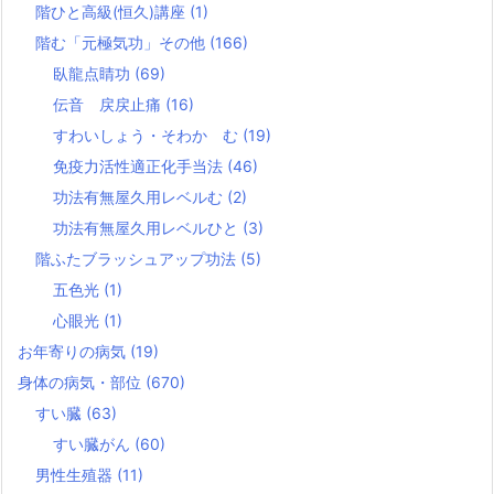
階ひと高級(恒久)講座
(1)
階む「元極気功」その他
(166)
臥龍点睛功
(69)
伝音 戻戻止痛
(16)
すわいしょう・そわか む
(19)
免疫力活性適正化手当法
(46)
功法有無屋久用レベルむ
(2)
功法有無屋久用レベルひと
(3)
階ふたブラッシュアップ功法
(5)
五色光
(1)
心眼光
(1)
お年寄りの病気
(19)
身体の病気・部位
(670)
すい臓
(63)
すい臓がん
(60)
男性生殖器
(11)