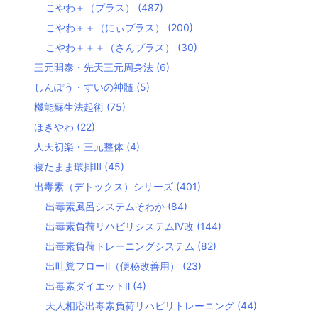
こやわ＋（プラス）
(487)
こやわ＋＋（にぃプラス）
(200)
こやわ＋＋＋（さんプラス）
(30)
三元開泰・先天三元周身法
(6)
しんぽう・すいの神髄
(5)
機能蘇生法起術
(75)
ほきやわ
(22)
人天初楽・三元整体
(4)
寝たまま環排Ⅲ
(45)
出毒素（デトックス）シリーズ
(401)
出毒素風呂システムそわか
(84)
出毒素負荷リハビリシステムⅣ改
(144)
出毒素負荷トレーニングシステム
(82)
出吐糞フローⅡ（便秘改善用）
(23)
出毒素ダイエットⅡ
(4)
天人相応出毒素負荷リハビリトレーニング
(44)