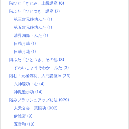
階ひと「きとみ」上級講座
(6)
階ふた「ひとつき」講座
(7)
第三次元静功ふた
(1)
第五次元静功ふた
(1)
清昇濁降・ふた
(1)
日精月華
(1)
日華月花
(1)
階ふた「ひとつき」その他
(8)
すわいしょうそわか ふた
(3)
階む「元極気功」入門講座Ⅳ
(33)
六神秘功・む
(4)
神鳳遊歩功
(14)
階みブラッシュアップ功法
(929)
人天交会・慧眼功
(902)
伊雑宮
(9)
五音和
(18)