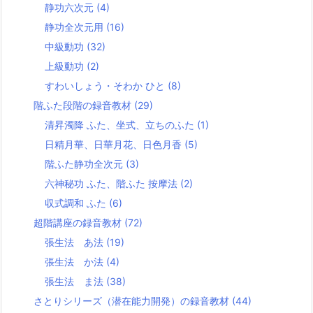
静功六次元
(4)
静功全次元用
(16)
中級動功
(32)
上級動功
(2)
すわいしょう・そわか ひと
(8)
階ふた段階の録音教材
(29)
清昇濁降 ふた、坐式、立ちのふた
(1)
日精月華、日華月花、日色月香
(5)
階ふた静功全次元
(3)
六神秘功 ふた、階ふた 按摩法
(2)
収式調和 ふた
(6)
超階講座の録音教材
(72)
張生法 あ法
(19)
張生法 か法
(4)
張生法 ま法
(38)
さとりシリーズ（潜在能力開発）の録音教材
(44)