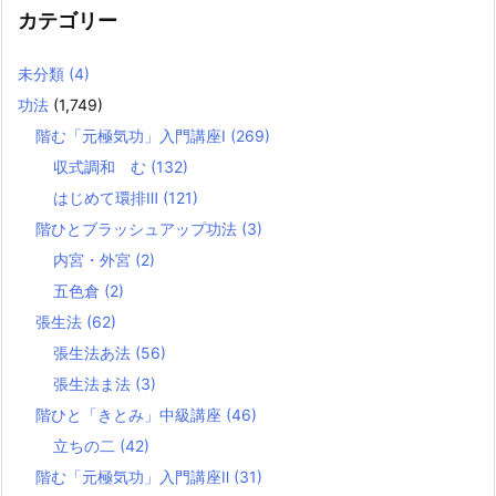
カテゴリー
未分類
(4)
功法
(1,749)
階む「元極気功」入門講座Ⅰ
(269)
収式調和 む
(132)
はじめて環排Ⅲ
(121)
階ひとブラッシュアップ功法
(3)
内宮・外宮
(2)
五色倉
(2)
張生法
(62)
張生法あ法
(56)
張生法ま法
(3)
階ひと「きとみ」中級講座
(46)
立ちの二
(42)
階む「元極気功」入門講座Ⅱ
(31)