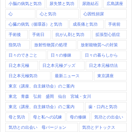
小脳の病気と気功
尿失禁と気功
尿路結石
広島講座
心
心と気功
心因性頻尿
心臓の病気（循環器）と気功
成長痛と気功
手術前
手術後
手術日
抗がん剤と気功
拡張型心筋症
指気功
放射性物質の処理
放射能物質への対策
日々のできごと
日々の修錬
日々の暮らしから
日之本元極
日之本元極グッズ
日之本元極功法
日之本元極気功
最新ニュース
東京講座
東京（講座、自主錬功会）のご案内
東北 青森 弘前 盛岡 仙台 宮城・女川
東北（講座、自主錬功会）のご案内
歯・口内と気功
母と気功
母と私への試練
母の修錬
気功との出会い
気功との出会い 母バージョン
気功とデトックス