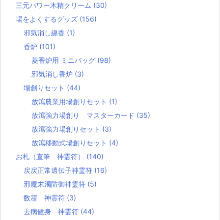
三元パワー木精クリーム
(30)
場をよくするグッズ
(156)
邪気消し線香
(1)
香炉
(101)
菱香炉用 ミニバッグ
(98)
邪気消し香炉
(3)
場創りセット
(44)
放瀉農業用場創りセット
(1)
放瀉強力場創り マスターカード
(35)
放瀉強力場創りセット
(3)
放瀉移動式場創りセット
(4)
お札（直筆 神霊符）
(140)
戻戻正常遺伝子神霊符
(16)
邪魔末濁防御神霊符
(5)
数霊 神霊符
(3)
去病健身 神霊符
(44)