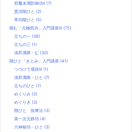
邪魔末濁防御功Ⅱ
(7)
貫頂階ひと
(2)
帯功階ひと
(5)
階む「元極気功」入門講座Ⅲ
(75)
立ちの一
(38)
立ちの三
(1)
清昇濁降・む
(30)
階ひと「きとみ」入門講座
(41)
つづけて環排Ⅲ
(1)
清昇濁降・ひと
(7)
立ちのひと
(1)
めぐりみ
(3)
めぐりき
(3)
階ひと 按摩法
(3)
第一次元静功
(4)
六神秘功・ひと
(3)