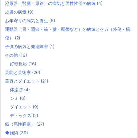
泌尿器（腎臓・尿路）の病気と男性性器の病気
(4)
皮膚の病気
(9)
お年寄りの病気と養生
(5)
運動器（骨・関節・筋・腱・靱帯など）の病気とケガ（外傷・損
傷）
(2)
子供の病気と発達障害
(1)
その他
(19)
好転反応
(16)
芸能と芸術家
(26)
美容とダイエット
(21)
体脂肪
(4)
シミ
(6)
ダイエット
(9)
デトックス
(2)
癌（悪性腫瘍）
(27)
◆施術
(39)