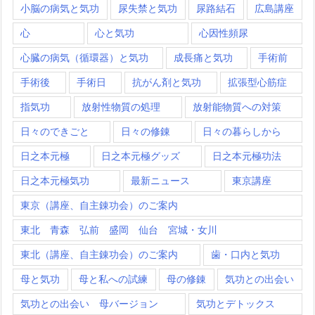
小脳の病気と気功
尿失禁と気功
尿路結石
広島講座
心
心と気功
心因性頻尿
心臓の病気（循環器）と気功
成長痛と気功
手術前
手術後
手術日
抗がん剤と気功
拡張型心筋症
指気功
放射性物質の処理
放射能物質への対策
日々のできごと
日々の修錬
日々の暮らしから
日之本元極
日之本元極グッズ
日之本元極功法
日之本元極気功
最新ニュース
東京講座
東京（講座、自主錬功会）のご案内
東北 青森 弘前 盛岡 仙台 宮城・女川
東北（講座、自主錬功会）のご案内
歯・口内と気功
母と気功
母と私への試練
母の修錬
気功との出会い
気功との出会い 母バージョン
気功とデトックス