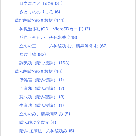
日之本さとりの法
(31)
さとりののりしろ
(6)
階む段階の録音教材
(441)
神鳳遊歩功(CD・MicroSDカード)
(7)
胎息・そわか、炎色水香
(118)
立ちの三・一、六神秘功 む、清昇濁降 む
(62)
戻戻止痛
(82)
調気功（階む授訣）
(168)
階み段階の録音教材
(46)
伊雑宮（階み伝訣）
(1)
五音和（階み画訣）
(7)
慧眼功（階み観訣）
(8)
生音功（階み授訣）
(1)
立ちのみ、清昇濁降 み
(8)
階み静功全次元
(4)
階み 按摩法・六神秘功み
(5)