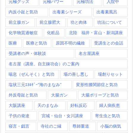
元極グッズ
元極パワー
元極功法
入院中
内反小趾と気功
出毒素シリーズ
出毒素風呂
前立腺ガン
前立腺肥大
功と肉体
功法について
化学物質過敏症
化粧品
北陸 福井・富山・新潟講座
医療
医療と気功
原因不明の繊維
受講生との会話
受講者の声・体験談
名古屋講座
名古屋（講座、自主錬功会）のご案内
喘息（ぜんそく）と気功
場の善し悪し
場創りセット
塩状三元ｴﾈﾙｷﾞｰ”海のまなみ”
変形性膝関節症と気功
外反母趾と気功
大腸ガン
大腸ポリープと気功
大阪講座
天のまなみ
好転反応
婦人病疾患
子供の発達
宮城・仙台・女川講座
寄生虫と気功
寝言・戯言
寺社のご縁
尊師重道
小脳の病気