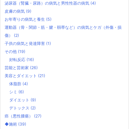
泌尿器（腎臓・尿路）の病気と男性性器の病気
(4)
皮膚の病気
(9)
お年寄りの病気と養生
(5)
運動器（骨・関節・筋・腱・靱帯など）の病気とケガ（外傷・損
傷）
(2)
子供の病気と発達障害
(1)
その他
(19)
好転反応
(16)
芸能と芸術家
(26)
美容とダイエット
(21)
体脂肪
(4)
シミ
(6)
ダイエット
(9)
デトックス
(2)
癌（悪性腫瘍）
(27)
◆施術
(39)