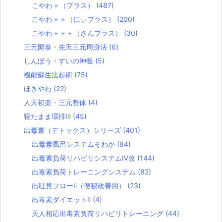
こやわ＋（プラス）
(487)
こやわ＋＋（にぃプラス）
(200)
こやわ＋＋＋（さんプラス）
(30)
三元開泰・先天三元周身法
(6)
しんぽう・すいの神髄
(5)
機能蘇生法起術
(75)
ほきやわ
(22)
人天初楽・三元整体
(4)
寝たまま環排Ⅲ
(45)
出毒素（デトックス）シリーズ
(401)
出毒素風呂システムそわか
(84)
出毒素負荷リハビリシステムⅣ改
(144)
出毒素負荷トレーニングシステム
(82)
出吐糞フローⅡ（便秘改善用）
(23)
出毒素ダイエットⅡ
(4)
天人相応出毒素負荷リハビリトレーニング
(44)