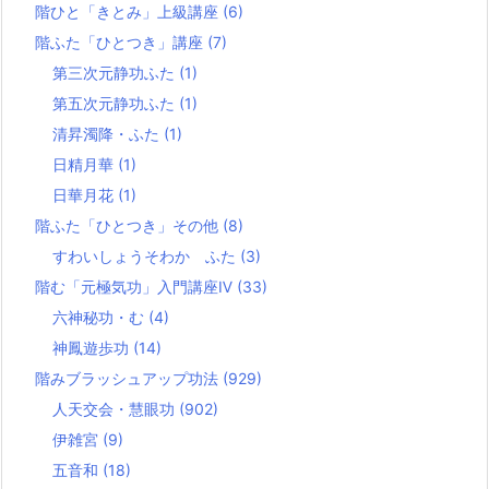
階ひと「きとみ」上級講座
(6)
階ふた「ひとつき」講座
(7)
第三次元静功ふた
(1)
第五次元静功ふた
(1)
清昇濁降・ふた
(1)
日精月華
(1)
日華月花
(1)
階ふた「ひとつき」その他
(8)
すわいしょうそわか ふた
(3)
階む「元極気功」入門講座Ⅳ
(33)
六神秘功・む
(4)
神鳳遊歩功
(14)
階みブラッシュアップ功法
(929)
人天交会・慧眼功
(902)
伊雑宮
(9)
五音和
(18)