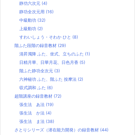
静功六次元
(4)
静功全次元用
(16)
中級動功
(32)
上級動功
(2)
すわいしょう・そわか ひと
(8)
階ふた段階の録音教材
(29)
清昇濁降 ふた、坐式、立ちのふた
(1)
日精月華、日華月花、日色月香
(5)
階ふた静功全次元
(3)
六神秘功 ふた、階ふた 按摩法
(2)
収式調和 ふた
(6)
超階講座の録音教材
(72)
張生法 あ法
(19)
張生法 か法
(4)
張生法 ま法
(38)
さとりシリーズ（潜在能力開発）の録音教材
(44)