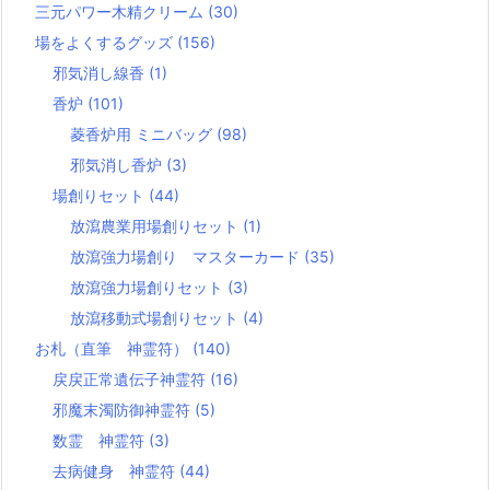
三元パワー木精クリーム
(30)
場をよくするグッズ
(156)
邪気消し線香
(1)
香炉
(101)
菱香炉用 ミニバッグ
(98)
邪気消し香炉
(3)
場創りセット
(44)
放瀉農業用場創りセット
(1)
放瀉強力場創り マスターカード
(35)
放瀉強力場創りセット
(3)
放瀉移動式場創りセット
(4)
お札（直筆 神霊符）
(140)
戻戻正常遺伝子神霊符
(16)
邪魔末濁防御神霊符
(5)
数霊 神霊符
(3)
去病健身 神霊符
(44)