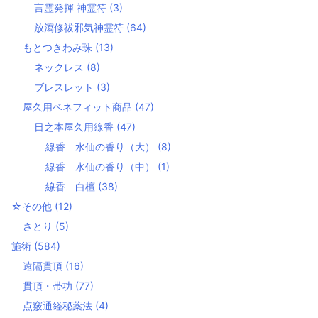
言霊発揮 神霊符
(3)
放瀉修祓邪気神霊符
(64)
もとつきわみ珠
(13)
ネックレス
(8)
ブレスレット
(3)
屋久用ベネフィット商品
(47)
日之本屋久用線香
(47)
線香 水仙の香り（大）
(8)
線香 水仙の香り（中）
(1)
線香 白檀
(38)
☆その他
(12)
さとり
(5)
施術
(584)
遠隔貫頂
(16)
貫頂・帯功
(77)
点竅通経秘薬法
(4)