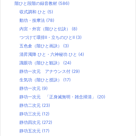
階ひと段階の録音教材
(586)
収式調和 ひと
(5)
動功・按摩法
(78)
内宮・外宮（階ひと伝訣）
(8)
つづけて環排Ⅱ・立ちのひとⅡ
(3)
五色倉（階ひと画訣）
(3)
清昇濁降 ひと・六神秘功 ひと
(4)
識眼功（階ひと観訣）
(24)
静功一次元 アナウンス付
(29)
生気功（階ひと授訣）
(17)
静功一次元
(9)
静功一次元 「正身滅無明・雑念掃清」
(20)
静功二次元
(23)
静功三次元
(12)
静功四次元
(272)
静功五次元
(17)