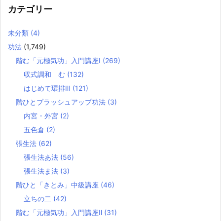
カテゴリー
未分類
(4)
功法
(1,749)
階む「元極気功」入門講座Ⅰ
(269)
収式調和 む
(132)
はじめて環排Ⅲ
(121)
階ひとブラッシュアップ功法
(3)
内宮・外宮
(2)
五色倉
(2)
張生法
(62)
張生法あ法
(56)
張生法ま法
(3)
階ひと「きとみ」中級講座
(46)
立ちの二
(42)
階む「元極気功」入門講座Ⅱ
(31)