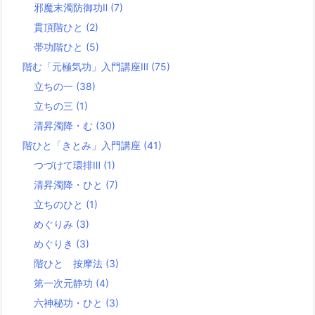
邪魔末濁防御功Ⅱ
(7)
貫頂階ひと
(2)
帯功階ひと
(5)
階む「元極気功」入門講座Ⅲ
(75)
立ちの一
(38)
立ちの三
(1)
清昇濁降・む
(30)
階ひと「きとみ」入門講座
(41)
つづけて環排Ⅲ
(1)
清昇濁降・ひと
(7)
立ちのひと
(1)
めぐりみ
(3)
めぐりき
(3)
階ひと 按摩法
(3)
第一次元静功
(4)
六神秘功・ひと
(3)