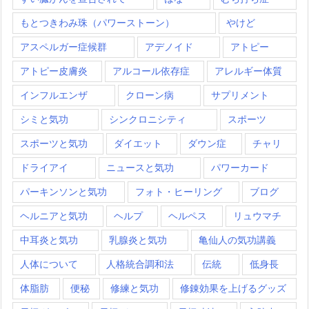
もとつきわみ珠（パワーストーン）
やけど
アスペルガー症候群
アデノイド
アトピー
アトピー皮膚炎
アルコール依存症
アレルギー体質
インフルエンザ
クローン病
サプリメント
シミと気功
シンクロニシティ
スポーツ
スポーツと気功
ダイエット
ダウン症
チャリ
ドライアイ
ニュースと気功
パワーカード
パーキンソンと気功
フォト・ヒーリング
ブログ
ヘルニアと気功
ヘルプ
ヘルペス
リュウマチ
中耳炎と気功
乳腺炎と気功
亀仙人の気功講義
人体について
人格統合調和法
伝統
低身長
体脂肪
便秘
修練と気功
修錬効果を上げるグッズ