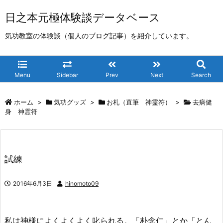
日之本元極体験談データベース
気功教室の体験談（個人のブログ記事）を紹介しています。
Menu
Sidebar
Prev
Next
Search
ホーム
>
気功グッズ
>
お札（直筆 神霊符）
>
去病健
身 神霊符
試練
2016年6月3日
hinomoto09
私は神様によくよくよく叱られる。「朴念仁」とか「とん