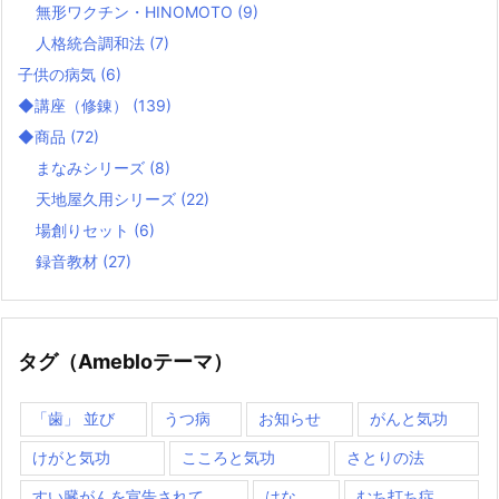
無形ワクチン・HINOMOTO
(9)
人格統合調和法
(7)
子供の病気
(6)
◆講座（修錬）
(139)
◆商品
(72)
まなみシリーズ
(8)
天地屋久用シリーズ
(22)
場創りセット
(6)
録音教材
(27)
タグ（Amebloテーマ）
「歯」 並び
うつ病
お知らせ
がんと気功
けがと気功
こころと気功
さとりの法
すい臓がんを宣告されて
はな
むち打ち症