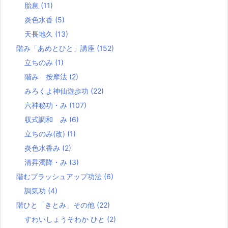
胎息
(11)
炎色水香
(5)
天長地久
(13)
階み「あめとひと」講座
(152)
立ちのみ
(1)
階み 按摩法
(2)
みろくよ神仙遊歩功
(22)
六神秘功・み
(107)
収式調和 み
(6)
立ちのみ(改)
(1)
炎色水香み
(2)
清昇濁降・み
(3)
階むブラッシュアップ功法
(6)
調気功
(4)
階ひと「きとみ」その他
(22)
すわいしょうそわか ひと
(2)