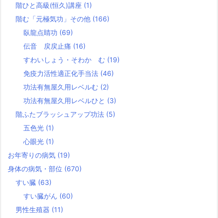
階ひと高級(恒久)講座
(1)
階む「元極気功」その他
(166)
臥龍点睛功
(69)
伝音 戻戻止痛
(16)
すわいしょう・そわか む
(19)
免疫力活性適正化手当法
(46)
功法有無屋久用レベルむ
(2)
功法有無屋久用レベルひと
(3)
階ふたブラッシュアップ功法
(5)
五色光
(1)
心眼光
(1)
お年寄りの病気
(19)
身体の病気・部位
(670)
すい臓
(63)
すい臓がん
(60)
男性生殖器
(11)