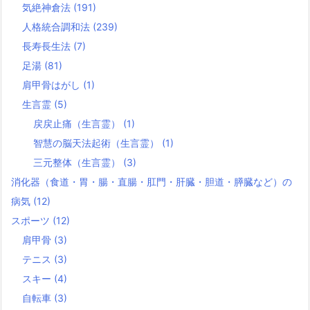
気絶神倉法
(191)
人格統合調和法
(239)
長寿長生法
(7)
足湯
(81)
肩甲骨はがし
(1)
生言霊
(5)
戻戻止痛（生言霊）
(1)
智慧の脳天法起術（生言霊）
(1)
三元整体（生言霊）
(3)
消化器（食道・胃・腸・直腸・肛門・肝臓・胆道・膵臓など）の
病気
(12)
スポーツ
(12)
肩甲骨
(3)
テニス
(3)
スキー
(4)
自転車
(3)