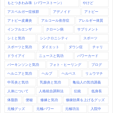
もとつきわみ珠（パワーストーン）
やけど
アスペルガー症候群
アデノイド
アトピー
アトピー皮膚炎
アルコール依存症
アレルギー体質
インフルエンザ
クローン病
サプリメント
シミと気功
シンクロニシティ
スポーツ
スポーツと気功
ダイエット
ダウン症
チャリ
ドライアイ
ニュースと気功
パワーカード
パーキンソンと気功
フォト・ヒーリング
ブログ
ヘルニアと気功
ヘルプ
ヘルペス
リュウマチ
中耳炎と気功
乳腺炎と気功
亀仙人の気功講義
人体について
人格統合調和法
伝統
低身長
体脂肪
便秘
修練と気功
修錬効果を上げるグッズ
元極グッズ
元極パワー
元極功法
入院中