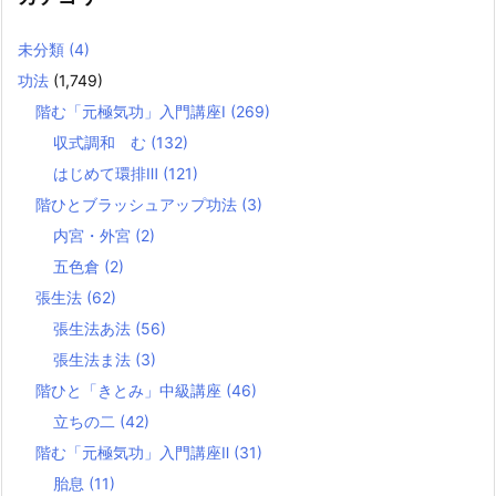
未分類
(4)
功法
(1,749)
階む「元極気功」入門講座Ⅰ
(269)
収式調和 む
(132)
はじめて環排Ⅲ
(121)
階ひとブラッシュアップ功法
(3)
内宮・外宮
(2)
五色倉
(2)
張生法
(62)
張生法あ法
(56)
張生法ま法
(3)
階ひと「きとみ」中級講座
(46)
立ちの二
(42)
階む「元極気功」入門講座Ⅱ
(31)
胎息
(11)