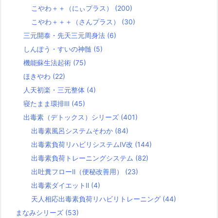
こやわ＋＋（にぃプラス）
(200)
こやわ＋＋＋（さんプラス）
(30)
三元開泰・先天三元周身法
(6)
しんぽう・すいの神髄
(5)
機能蘇生法起術
(75)
ほきやわ
(22)
人天初楽・三元整体
(4)
寝たまま環排Ⅲ
(45)
出毒素（デトックス）シリーズ
(401)
出毒素風呂システムそわか
(84)
出毒素負荷リハビリシステムⅣ改
(144)
出毒素負荷トレーニングシステム
(82)
出吐糞フローⅡ（便秘改善用）
(23)
出毒素ダイエットⅡ
(4)
天人相応出毒素負荷リハビリトレーニング
(44)
まなみシリーズ
(53)