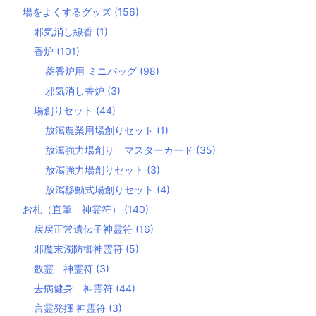
場をよくするグッズ
(156)
邪気消し線香
(1)
香炉
(101)
菱香炉用 ミニバッグ
(98)
邪気消し香炉
(3)
場創りセット
(44)
放瀉農業用場創りセット
(1)
放瀉強力場創り マスターカード
(35)
放瀉強力場創りセット
(3)
放瀉移動式場創りセット
(4)
お札（直筆 神霊符）
(140)
戻戻正常遺伝子神霊符
(16)
邪魔末濁防御神霊符
(5)
数霊 神霊符
(3)
去病健身 神霊符
(44)
言霊発揮 神霊符
(3)