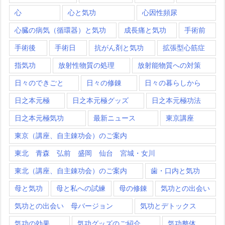
心
心と気功
心因性頻尿
心臓の病気（循環器）と気功
成長痛と気功
手術前
手術後
手術日
抗がん剤と気功
拡張型心筋症
指気功
放射性物質の処理
放射能物質への対策
日々のできごと
日々の修錬
日々の暮らしから
日之本元極
日之本元極グッズ
日之本元極功法
日之本元極気功
最新ニュース
東京講座
東京（講座、自主錬功会）のご案内
東北 青森 弘前 盛岡 仙台 宮城・女川
東北（講座、自主錬功会）のご案内
歯・口内と気功
母と気功
母と私への試練
母の修錬
気功との出会い
気功との出会い 母バージョン
気功とデトックス
気功の効果
気功グッズのご紹介
気功整体