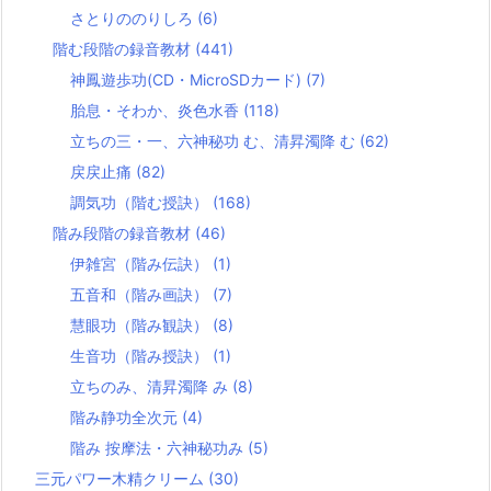
さとりののりしろ
(6)
階む段階の録音教材
(441)
神鳳遊歩功(CD・MicroSDカード)
(7)
胎息・そわか、炎色水香
(118)
立ちの三・一、六神秘功 む、清昇濁降 む
(62)
戻戻止痛
(82)
調気功（階む授訣）
(168)
階み段階の録音教材
(46)
伊雑宮（階み伝訣）
(1)
五音和（階み画訣）
(7)
慧眼功（階み観訣）
(8)
生音功（階み授訣）
(1)
立ちのみ、清昇濁降 み
(8)
階み静功全次元
(4)
階み 按摩法・六神秘功み
(5)
三元パワー木精クリーム
(30)