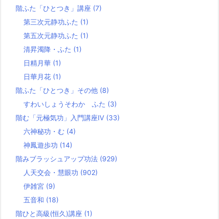
階ふた「ひとつき」講座
(7)
第三次元静功ふた
(1)
第五次元静功ふた
(1)
清昇濁降・ふた
(1)
日精月華
(1)
日華月花
(1)
階ふた「ひとつき」その他
(8)
すわいしょうそわか ふた
(3)
階む「元極気功」入門講座Ⅳ
(33)
六神秘功・む
(4)
神鳳遊歩功
(14)
階みブラッシュアップ功法
(929)
人天交会・慧眼功
(902)
伊雑宮
(9)
五音和
(18)
階ひと高級(恒久)講座
(1)