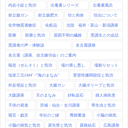
内反小趾と気功
出毒素シリーズ
出毒素風呂
前立腺ガン
前立腺肥大
功と肉体
功法について
化学物質過敏症
化粧品
北陸 福井・富山・新潟講座
医療
医療と気功
原因不明の繊維
受講生との会話
受講者の声・体験談
名古屋講座
名古屋（講座、自主錬功会）のご案内
喘息（ぜんそく）と気功
場の善し悪し
場創りセット
塩状三元ｴﾈﾙｷﾞｰ”海のまなみ”
変形性膝関節症と気功
外反母趾と気功
大腸ガン
大腸ポリープと気功
大阪講座
天のまなみ
好転反応
婦人病疾患
子供の発達
宮城・仙台・女川講座
寄生虫と気功
寝言・戯言
寺社のご縁
尊師重道
小脳の病気
小脳の病気と気功
尿失禁と気功
尿路結石
広島講座