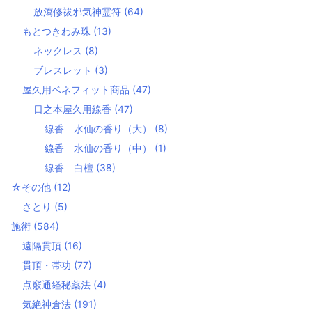
放瀉修祓邪気神霊符
(64)
もとつきわみ珠
(13)
ネックレス
(8)
ブレスレット
(3)
屋久用ベネフィット商品
(47)
日之本屋久用線香
(47)
線香 水仙の香り（大）
(8)
線香 水仙の香り（中）
(1)
線香 白檀
(38)
☆その他
(12)
さとり
(5)
施術
(584)
遠隔貫頂
(16)
貫頂・帯功
(77)
点竅通経秘薬法
(4)
気絶神倉法
(191)