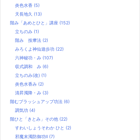
炎色水香
(5)
天長地久
(13)
階み「あめとひと」講座
(152)
立ちのみ
(1)
階み 按摩法
(2)
みろくよ神仙遊歩功
(22)
六神秘功・み
(107)
収式調和 み
(6)
立ちのみ(改)
(1)
炎色水香み
(2)
清昇濁降・み
(3)
階むブラッシュアップ功法
(6)
調気功
(4)
階ひと「きとみ」その他
(22)
すわいしょうそわか ひと
(2)
邪魔末濁防御功Ⅱ
(7)