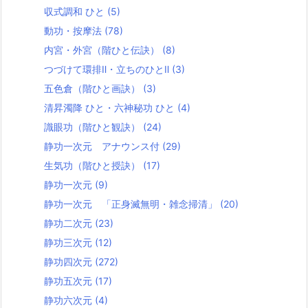
収式調和 ひと
(5)
動功・按摩法
(78)
内宮・外宮（階ひと伝訣）
(8)
つづけて環排Ⅱ・立ちのひとⅡ
(3)
五色倉（階ひと画訣）
(3)
清昇濁降 ひと・六神秘功 ひと
(4)
識眼功（階ひと観訣）
(24)
静功一次元 アナウンス付
(29)
生気功（階ひと授訣）
(17)
静功一次元
(9)
静功一次元 「正身滅無明・雑念掃清」
(20)
静功二次元
(23)
静功三次元
(12)
静功四次元
(272)
静功五次元
(17)
静功六次元
(4)