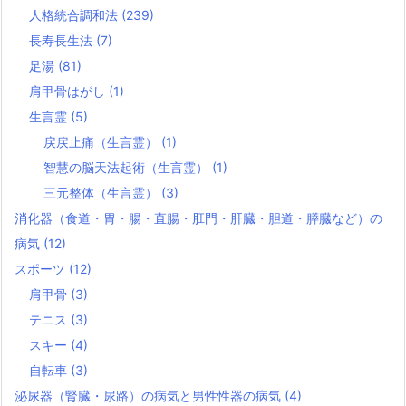
人格統合調和法
(239)
長寿長生法
(7)
足湯
(81)
肩甲骨はがし
(1)
生言霊
(5)
戻戻止痛（生言霊）
(1)
智慧の脳天法起術（生言霊）
(1)
三元整体（生言霊）
(3)
消化器（食道・胃・腸・直腸・肛門・肝臓・胆道・膵臓など）の
病気
(12)
スポーツ
(12)
肩甲骨
(3)
テニス
(3)
スキー
(4)
自転車
(3)
泌尿器（腎臓・尿路）の病気と男性性器の病気
(4)