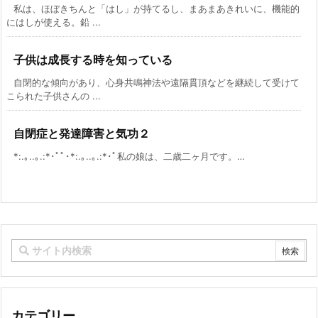
私は、ほぼきちんと「はし」が持てるし、まあまあきれいに、機能的
にはしが使える。鉛 ...
子供は成長する時を知っている
自閉的な傾向があり、心身共鳴神法や遠隔貫頂などを継続して受けて
こられた子供さんの ...
自閉症と発達障害と気功２
*:.｡..｡.:*･ﾟﾟ･*:.｡..｡.:*･ﾟ私の娘は、二歳二ヶ月です。…
カテゴリー