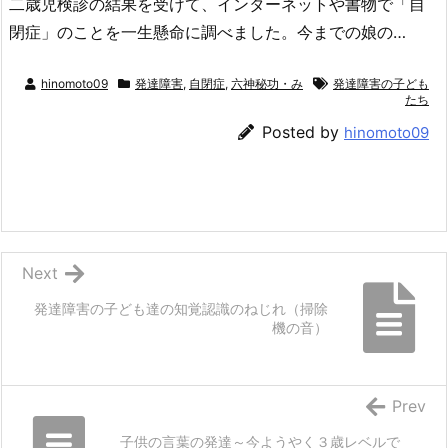
二歳児検診の結果を受けて、インターネットや書物で「自
閉症」のことを一生懸命に調べました。今までの娘の…
hinomoto09
発達障害
,
自閉症
,
六神秘功・み
発達障害の子ども
たち
Posted by
hinomoto09
Next
発達障害の子ども達の知覚認識のねじれ（掃除
機の音）
Prev
子供の言葉の発達～今ようやく３歳レベルで