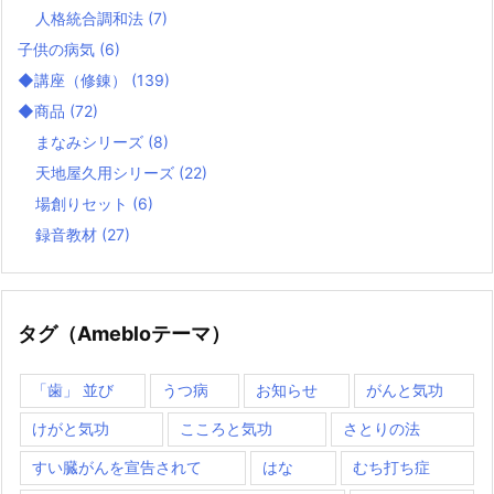
人格統合調和法
(7)
子供の病気
(6)
◆講座（修錬）
(139)
◆商品
(72)
まなみシリーズ
(8)
天地屋久用シリーズ
(22)
場創りセット
(6)
録音教材
(27)
タグ（Amebloテーマ）
「歯」 並び
うつ病
お知らせ
がんと気功
けがと気功
こころと気功
さとりの法
すい臓がんを宣告されて
はな
むち打ち症