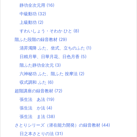
静功全次元用
(16)
中級動功
(32)
上級動功
(2)
すわいしょう・そわか ひと
(8)
階ふた段階の録音教材
(29)
清昇濁降 ふた、坐式、立ちのふた
(1)
日精月華、日華月花、日色月香
(5)
階ふた静功全次元
(3)
六神秘功 ふた、階ふた 按摩法
(2)
収式調和 ふた
(6)
超階講座の録音教材
(72)
張生法 あ法
(19)
張生法 か法
(4)
張生法 ま法
(38)
さとりシリーズ（潜在能力開発）の録音教材
(44)
日之本さとりの法
(31)