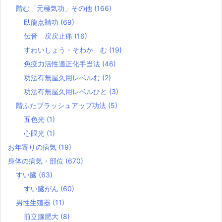
階む「元極気功」その他
(166)
臥龍点睛功
(69)
伝音 戻戻止痛
(16)
すわいしょう・そわか む
(19)
免疫力活性適正化手当法
(46)
功法有無屋久用レベルむ
(2)
功法有無屋久用レベルひと
(3)
階ふたブラッシュアップ功法
(5)
五色光
(1)
心眼光
(1)
お年寄りの病気
(19)
身体の病気・部位
(670)
すい臓
(63)
すい臓がん
(60)
男性生殖器
(11)
前立腺肥大
(8)