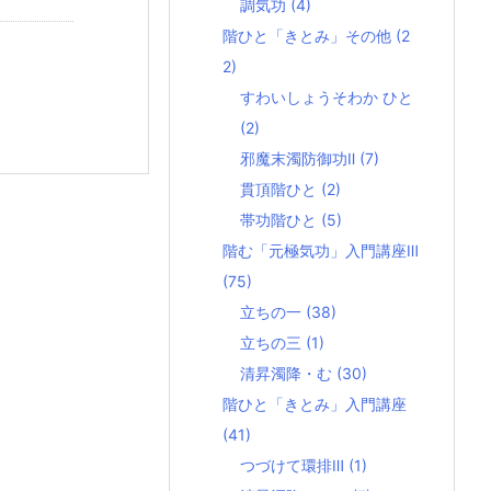
調気功
(4)
階ひと「きとみ」その他
(2
2)
すわいしょうそわか ひと
(2)
邪魔末濁防御功Ⅱ
(7)
貫頂階ひと
(2)
帯功階ひと
(5)
階む「元極気功」入門講座Ⅲ
(75)
立ちの一
(38)
立ちの三
(1)
清昇濁降・む
(30)
階ひと「きとみ」入門講座
(41)
つづけて環排Ⅲ
(1)