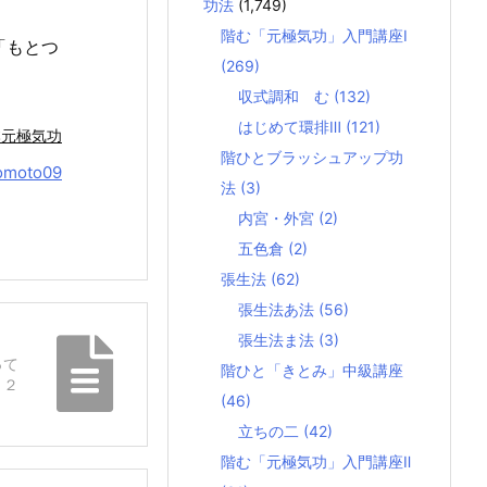
功法
(1,749)
階む「元極気功」入門講座Ⅰ
「もとつ
(269)
収式調和 む
(132)
はじめて環排Ⅲ
(121)
本元極気功
階ひとブラッシュアップ功
omoto09
法
(3)
内宮・外宮
(2)
五色倉
(2)
張生法
(62)
張生法あ法
(56)
張生法ま法
(3)
って
階ひと「きとみ」中級講座
。２
(46)
立ちの二
(42)
階む「元極気功」入門講座Ⅱ