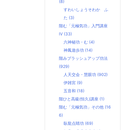
(8)
すわいしょうそわか ふ
た
(3)
階む「元極気功」入門講座
Ⅳ
(33)
六神秘功・む
(4)
神鳳遊歩功
(14)
階みブラッシュアップ功法
(929)
人天交会・慧眼功
(902)
伊雑宮
(9)
五音和
(18)
階ひと高級(恒久)講座
(1)
階む「元極気功」その他
(16
6)
臥龍点睛功
(69)