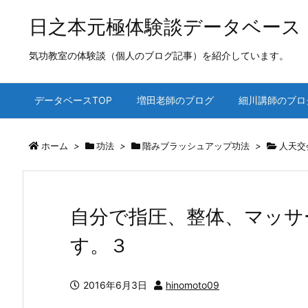
日之本元極体験談データベース
気功教室の体験談（個人のブログ記事）を紹介しています。
データベースTOP
増田老師のブログ
細川講師のブロ
ホーム
>
功法
>
階みブラッシュアップ功法
>
人天交
自分で指圧、整体、マッサ
す。３
2016年6月3日
hinomoto09