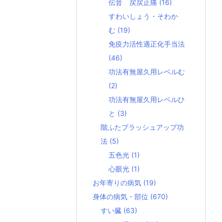
伝音 戻戻止痛
(16)
すわいしょう・そわか
む
(19)
免疫力活性適正化手当法
(46)
功法有無屋久用レベルむ
(2)
功法有無屋久用レベルひ
と
(3)
階ふたブラッシュアップ功
法
(5)
五色光
(1)
心眼光
(1)
お年寄りの病気
(19)
身体の病気・部位
(670)
すい臓
(63)