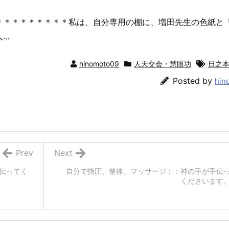
＊＊＊＊＊＊＊＊＊私は、自分専用の棚に、増田先生の色紙と
人…
hinomoto09
人天交会・慧眼功
日之
Posted by
hin
Prev
Next
伝ってく
自分で指圧、整体、マッサージ：：神の手が手伝
くださいます