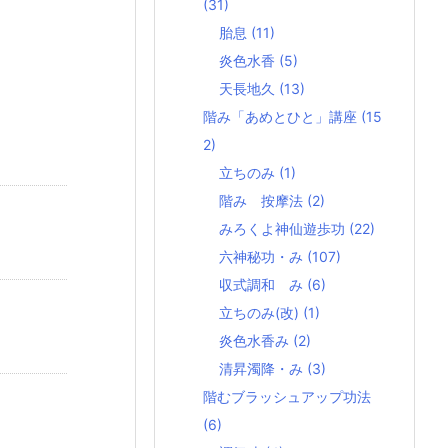
(31)
胎息
(11)
炎色水香
(5)
天長地久
(13)
階み「あめとひと」講座
(15
2)
立ちのみ
(1)
階み 按摩法
(2)
みろくよ神仙遊歩功
(22)
六神秘功・み
(107)
収式調和 み
(6)
立ちのみ(改)
(1)
炎色水香み
(2)
清昇濁降・み
(3)
階むブラッシュアップ功法
(6)