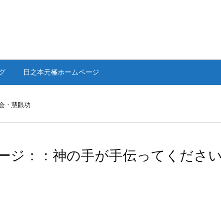
グ
日之本元極ホームページ
会・慧眼功
ージ：：神の手が手伝ってくださ