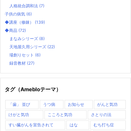
人格統合調和法
(7)
子供の病気
(6)
◆講座（修錬）
(139)
◆商品
(72)
まなみシリーズ
(8)
天地屋久用シリーズ
(22)
場創りセット
(6)
録音教材
(27)
タグ（Amebloテーマ）
「歯」 並び
うつ病
お知らせ
がんと気功
けがと気功
こころと気功
さとりの法
すい臓がんを宣告されて
はな
むち打ち症