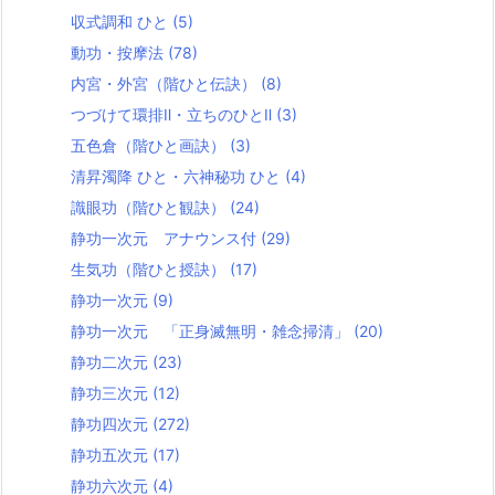
収式調和 ひと
(5)
動功・按摩法
(78)
内宮・外宮（階ひと伝訣）
(8)
つづけて環排Ⅱ・立ちのひとⅡ
(3)
五色倉（階ひと画訣）
(3)
清昇濁降 ひと・六神秘功 ひと
(4)
識眼功（階ひと観訣）
(24)
静功一次元 アナウンス付
(29)
生気功（階ひと授訣）
(17)
静功一次元
(9)
静功一次元 「正身滅無明・雑念掃清」
(20)
静功二次元
(23)
静功三次元
(12)
静功四次元
(272)
静功五次元
(17)
静功六次元
(4)