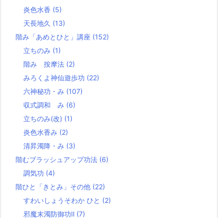
炎色水香
(5)
天長地久
(13)
階み「あめとひと」講座
(152)
立ちのみ
(1)
階み 按摩法
(2)
みろくよ神仙遊歩功
(22)
六神秘功・み
(107)
収式調和 み
(6)
立ちのみ(改)
(1)
炎色水香み
(2)
清昇濁降・み
(3)
階むブラッシュアップ功法
(6)
調気功
(4)
階ひと「きとみ」その他
(22)
すわいしょうそわか ひと
(2)
邪魔末濁防御功Ⅱ
(7)