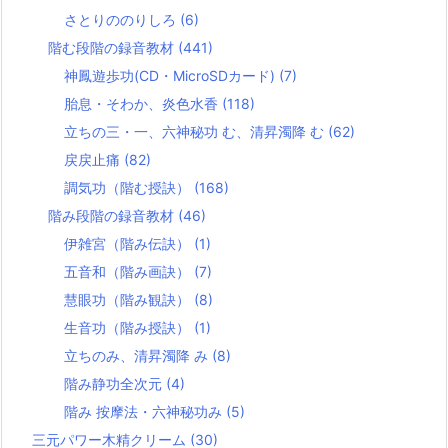
さとりののりしろ
(6)
階む段階の録音教材
(441)
神鳳遊歩功(CD・MicroSDカード)
(7)
胎息・そわか、炎色水香
(118)
立ちの三・一、六神秘功 む、清昇濁降 む
(62)
戻戻止痛
(82)
調気功（階む授訣）
(168)
階み段階の録音教材
(46)
伊雑宮（階み伝訣）
(1)
五音和（階み画訣）
(7)
慧眼功（階み観訣）
(8)
生音功（階み授訣）
(1)
立ちのみ、清昇濁降 み
(8)
階み静功全次元
(4)
階み 按摩法・六神秘功み
(5)
三元パワー木精クリーム
(30)