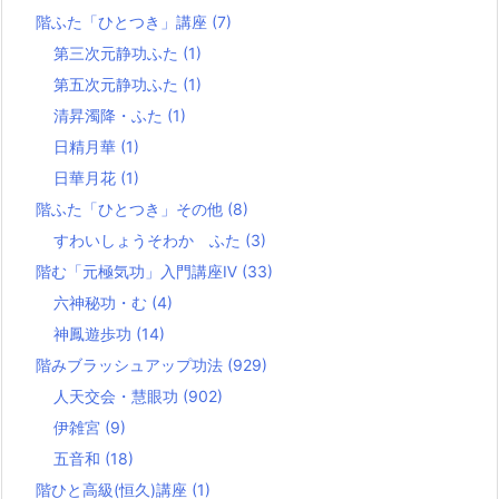
階ふた「ひとつき」講座
(7)
第三次元静功ふた
(1)
第五次元静功ふた
(1)
清昇濁降・ふた
(1)
日精月華
(1)
日華月花
(1)
階ふた「ひとつき」その他
(8)
すわいしょうそわか ふた
(3)
階む「元極気功」入門講座Ⅳ
(33)
六神秘功・む
(4)
神鳳遊歩功
(14)
階みブラッシュアップ功法
(929)
人天交会・慧眼功
(902)
伊雑宮
(9)
五音和
(18)
階ひと高級(恒久)講座
(1)