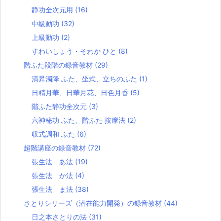
静功全次元用
(16)
中級動功
(32)
上級動功
(2)
すわいしょう・そわか ひと
(8)
階ふた段階の録音教材
(29)
清昇濁降 ふた、坐式、立ちのふた
(1)
日精月華、日華月花、日色月香
(5)
階ふた静功全次元
(3)
六神秘功 ふた、階ふた 按摩法
(2)
収式調和 ふた
(6)
超階講座の録音教材
(72)
張生法 あ法
(19)
張生法 か法
(4)
張生法 ま法
(38)
さとりシリーズ（潜在能力開発）の録音教材
(44)
日之本さとりの法
(31)