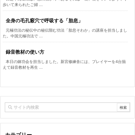
歩いて来られたご婦 ...
全身の毛孔竅穴で呼吸する「胎息」
元極功法の秘伝中の秘伝階む功法「胎息そわか」の講座を担当しまし
た。中国元極功法で ...
録音教材の使い方
本日の錬功会を担当しました。新宮修練舎には、プレイヤーを4台揃
えて録音教材を再生 ...
カテゴリー