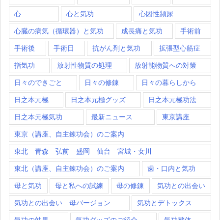
心
心と気功
心因性頻尿
心臓の病気（循環器）と気功
成長痛と気功
手術前
手術後
手術日
抗がん剤と気功
拡張型心筋症
指気功
放射性物質の処理
放射能物質への対策
日々のできごと
日々の修錬
日々の暮らしから
日之本元極
日之本元極グッズ
日之本元極功法
日之本元極気功
最新ニュース
東京講座
東京（講座、自主錬功会）のご案内
東北 青森 弘前 盛岡 仙台 宮城・女川
東北（講座、自主錬功会）のご案内
歯・口内と気功
母と気功
母と私への試練
母の修錬
気功との出会い
気功との出会い 母バージョン
気功とデトックス
気功の効果
気功グッズのご紹介
気功整体