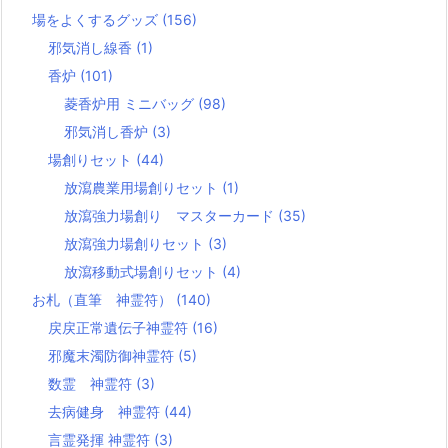
場をよくするグッズ
(156)
邪気消し線香
(1)
香炉
(101)
菱香炉用 ミニバッグ
(98)
邪気消し香炉
(3)
場創りセット
(44)
放瀉農業用場創りセット
(1)
放瀉強力場創り マスターカード
(35)
放瀉強力場創りセット
(3)
放瀉移動式場創りセット
(4)
お札（直筆 神霊符）
(140)
戻戻正常遺伝子神霊符
(16)
邪魔末濁防御神霊符
(5)
数霊 神霊符
(3)
去病健身 神霊符
(44)
言霊発揮 神霊符
(3)