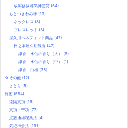
放瀉修祓邪気神霊符
(64)
もとつきわみ珠
(13)
ネックレス
(8)
ブレスレット
(3)
屋久用ベネフィット商品
(47)
日之本屋久用線香
(47)
線香 水仙の香り（大）
(8)
線香 水仙の香り（中）
(1)
線香 白檀
(38)
☆その他
(12)
さとり
(5)
施術
(584)
遠隔貫頂
(16)
貫頂・帯功
(77)
点竅通経秘薬法
(4)
気絶神倉法
(191)