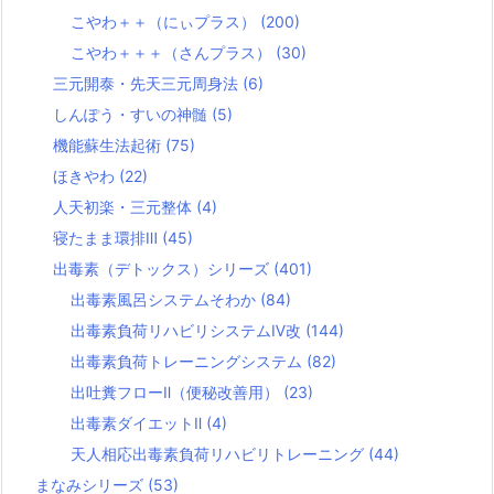
こやわ＋＋（にぃプラス）
(200)
こやわ＋＋＋（さんプラス）
(30)
三元開泰・先天三元周身法
(6)
しんぽう・すいの神髄
(5)
機能蘇生法起術
(75)
ほきやわ
(22)
人天初楽・三元整体
(4)
寝たまま環排Ⅲ
(45)
出毒素（デトックス）シリーズ
(401)
出毒素風呂システムそわか
(84)
出毒素負荷リハビリシステムⅣ改
(144)
出毒素負荷トレーニングシステム
(82)
出吐糞フローⅡ（便秘改善用）
(23)
出毒素ダイエットⅡ
(4)
天人相応出毒素負荷リハビリトレーニング
(44)
まなみシリーズ
(53)