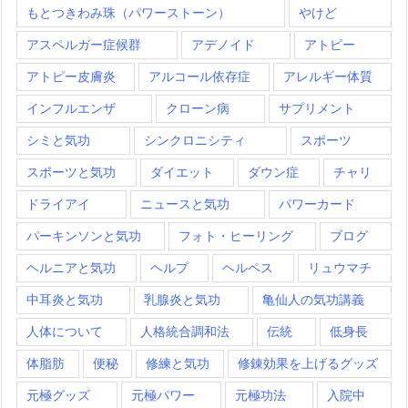
もとつきわみ珠（パワーストーン）
やけど
アスペルガー症候群
アデノイド
アトピー
アトピー皮膚炎
アルコール依存症
アレルギー体質
インフルエンザ
クローン病
サプリメント
シミと気功
シンクロニシティ
スポーツ
スポーツと気功
ダイエット
ダウン症
チャリ
ドライアイ
ニュースと気功
パワーカード
パーキンソンと気功
フォト・ヒーリング
ブログ
ヘルニアと気功
ヘルプ
ヘルペス
リュウマチ
中耳炎と気功
乳腺炎と気功
亀仙人の気功講義
人体について
人格統合調和法
伝統
低身長
体脂肪
便秘
修練と気功
修錬効果を上げるグッズ
元極グッズ
元極パワー
元極功法
入院中