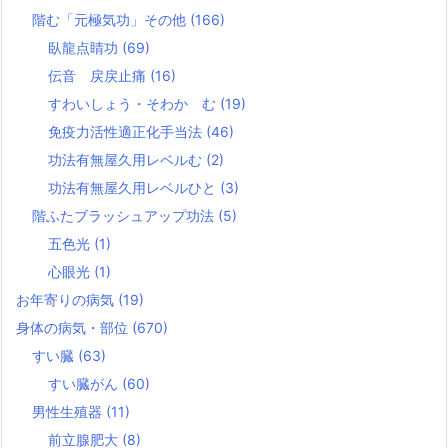
階む「元極気功」その他
(166)
臥龍点睛功
(69)
伝音 戻戻止痛
(16)
すわいしょう・そわか む
(19)
免疫力活性適正化手当法
(46)
功法有無屋久用レベルむ
(2)
功法有無屋久用レベルひと
(3)
階ふたブラッシュアップ功法
(5)
五色光
(1)
心眼光
(1)
お年寄りの病気
(19)
身体の病気・部位
(670)
すい臓
(63)
すい臓がん
(60)
男性生殖器
(11)
前立腺肥大
(8)