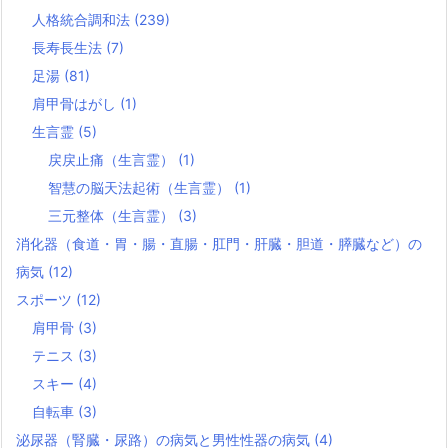
人格統合調和法
(239)
長寿長生法
(7)
足湯
(81)
肩甲骨はがし
(1)
生言霊
(5)
戻戻止痛（生言霊）
(1)
智慧の脳天法起術（生言霊）
(1)
三元整体（生言霊）
(3)
消化器（食道・胃・腸・直腸・肛門・肝臓・胆道・膵臓など）の
病気
(12)
スポーツ
(12)
肩甲骨
(3)
テニス
(3)
スキー
(4)
自転車
(3)
泌尿器（腎臓・尿路）の病気と男性性器の病気
(4)