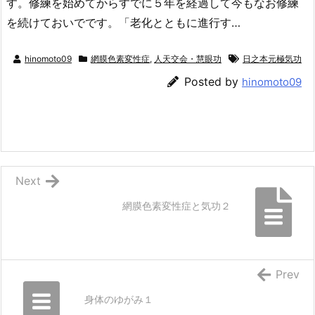
す。修練を始めてからすでに５年を経過して今もなお修練
を続けておいでです。「老化とともに進行す…
hinomoto09
網膜色素変性症
,
人天交会・慧眼功
日之本元極気功
Posted by
hinomoto09
Next
網膜色素変性症と気功２
Prev
身体のゆがみ１