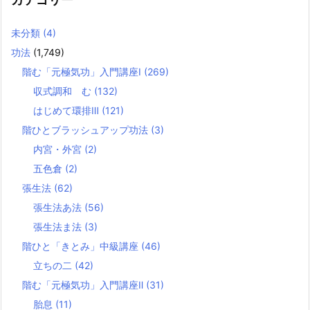
未分類
(4)
功法
(1,749)
階む「元極気功」入門講座Ⅰ
(269)
収式調和 む
(132)
はじめて環排Ⅲ
(121)
階ひとブラッシュアップ功法
(3)
内宮・外宮
(2)
五色倉
(2)
張生法
(62)
張生法あ法
(56)
張生法ま法
(3)
階ひと「きとみ」中級講座
(46)
立ちの二
(42)
階む「元極気功」入門講座Ⅱ
(31)
胎息
(11)