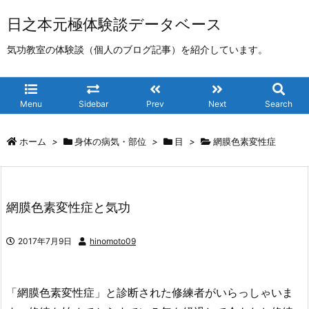
日之本元極体験談データベース
気功教室の体験談（個人のブログ記事）を紹介しています。
Menu
Sidebar
Prev
Next
Search
ホーム
>
身体の病気・部位
>
目
>
網膜色素変性症
網膜色素変性症と気功
2017年7月9日
hinomoto09
「網膜色素変性症」と診断された修練者がいらっしゃいま