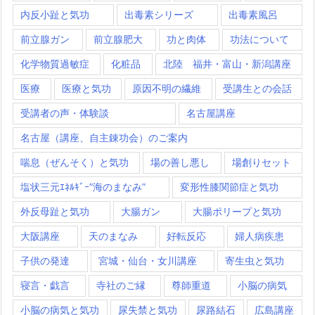
内反小趾と気功
出毒素シリーズ
出毒素風呂
前立腺ガン
前立腺肥大
功と肉体
功法について
化学物質過敏症
化粧品
北陸 福井・富山・新潟講座
医療
医療と気功
原因不明の繊維
受講生との会話
受講者の声・体験談
名古屋講座
名古屋（講座、自主錬功会）のご案内
喘息（ぜんそく）と気功
場の善し悪し
場創りセット
塩状三元ｴﾈﾙｷﾞｰ”海のまなみ”
変形性膝関節症と気功
外反母趾と気功
大腸ガン
大腸ポリープと気功
大阪講座
天のまなみ
好転反応
婦人病疾患
子供の発達
宮城・仙台・女川講座
寄生虫と気功
寝言・戯言
寺社のご縁
尊師重道
小脳の病気
小脳の病気と気功
尿失禁と気功
尿路結石
広島講座