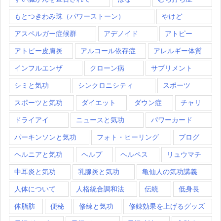
もとつきわみ珠（パワーストーン）
やけど
アスペルガー症候群
アデノイド
アトピー
アトピー皮膚炎
アルコール依存症
アレルギー体質
インフルエンザ
クローン病
サプリメント
シミと気功
シンクロニシティ
スポーツ
スポーツと気功
ダイエット
ダウン症
チャリ
ドライアイ
ニュースと気功
パワーカード
パーキンソンと気功
フォト・ヒーリング
ブログ
ヘルニアと気功
ヘルプ
ヘルペス
リュウマチ
中耳炎と気功
乳腺炎と気功
亀仙人の気功講義
人体について
人格統合調和法
伝統
低身長
体脂肪
便秘
修練と気功
修錬効果を上げるグッズ