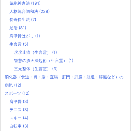
気絶神倉法
(191)
人格統合調和法
(239)
長寿長生法
(7)
足湯
(81)
肩甲骨はがし
(1)
生言霊
(5)
戻戻止痛（生言霊）
(1)
智慧の脳天法起術（生言霊）
(1)
三元整体（生言霊）
(3)
消化器（食道・胃・腸・直腸・肛門・肝臓・胆道・膵臓など）の
病気
(12)
スポーツ
(12)
肩甲骨
(3)
テニス
(3)
スキー
(4)
自転車
(3)