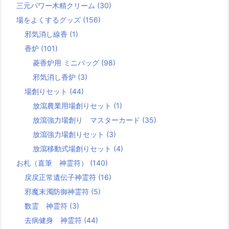
三元パワー木精クリーム
(30)
場をよくするグッズ
(156)
邪気消し線香
(1)
香炉
(101)
菱香炉用 ミニバッグ
(98)
邪気消し香炉
(3)
場創りセット
(44)
放瀉農業用場創りセット
(1)
放瀉強力場創り マスターカード
(35)
放瀉強力場創りセット
(3)
放瀉移動式場創りセット
(4)
お札（直筆 神霊符）
(140)
戻戻正常遺伝子神霊符
(16)
邪魔末濁防御神霊符
(5)
数霊 神霊符
(3)
去病健身 神霊符
(44)