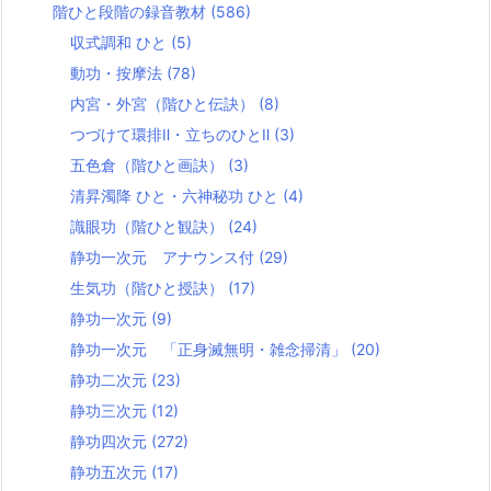
階ひと段階の録音教材
(586)
収式調和 ひと
(5)
動功・按摩法
(78)
内宮・外宮（階ひと伝訣）
(8)
つづけて環排Ⅱ・立ちのひとⅡ
(3)
五色倉（階ひと画訣）
(3)
清昇濁降 ひと・六神秘功 ひと
(4)
識眼功（階ひと観訣）
(24)
静功一次元 アナウンス付
(29)
生気功（階ひと授訣）
(17)
静功一次元
(9)
静功一次元 「正身滅無明・雑念掃清」
(20)
静功二次元
(23)
静功三次元
(12)
静功四次元
(272)
静功五次元
(17)