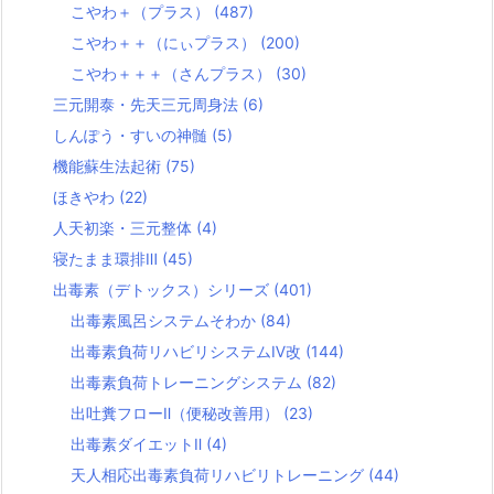
こやわ＋（プラス）
(487)
こやわ＋＋（にぃプラス）
(200)
こやわ＋＋＋（さんプラス）
(30)
三元開泰・先天三元周身法
(6)
しんぽう・すいの神髄
(5)
機能蘇生法起術
(75)
ほきやわ
(22)
人天初楽・三元整体
(4)
寝たまま環排Ⅲ
(45)
出毒素（デトックス）シリーズ
(401)
出毒素風呂システムそわか
(84)
出毒素負荷リハビリシステムⅣ改
(144)
出毒素負荷トレーニングシステム
(82)
出吐糞フローⅡ（便秘改善用）
(23)
出毒素ダイエットⅡ
(4)
天人相応出毒素負荷リハビリトレーニング
(44)