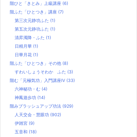
階ひと「きとみ」上級講座
(6)
階ふた「ひとつき」講座
(7)
第三次元静功ふた
(1)
第五次元静功ふた
(1)
清昇濁降・ふた
(1)
日精月華
(1)
日華月花
(1)
階ふた「ひとつき」その他
(8)
すわいしょうそわか ふた
(3)
階む「元極気功」入門講座Ⅳ
(33)
六神秘功・む
(4)
神鳳遊歩功
(14)
階みブラッシュアップ功法
(929)
人天交会・慧眼功
(902)
伊雑宮
(9)
五音和
(18)