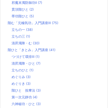
邪魔末濁防御功Ⅱ
(7)
貫頂階ひと
(2)
帯功階ひと
(5)
階む「元極気功」入門講座Ⅲ
(75)
立ちの一
(38)
立ちの三
(1)
清昇濁降・む
(30)
階ひと「きとみ」入門講座
(41)
つづけて環排Ⅲ
(1)
清昇濁降・ひと
(7)
立ちのひと
(1)
めぐりみ
(3)
めぐりき
(3)
階ひと 按摩法
(3)
第一次元静功
(4)
六神秘功・ひと
(3)