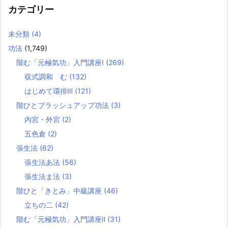
カテゴリー
未分類
(4)
功法
(1,749)
階む「元極気功」入門講座Ⅰ
(269)
収式調和 む
(132)
はじめて環排Ⅲ
(121)
階ひとブラッシュアップ功法
(3)
内宮・外宮
(2)
五色倉
(2)
張生法
(62)
張生法あ法
(56)
張生法ま法
(3)
階ひと「きとみ」中級講座
(46)
立ちの二
(42)
階む「元極気功」入門講座Ⅱ
(31)