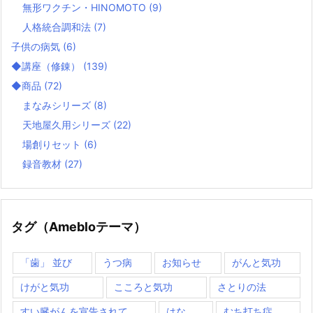
無形ワクチン・HINOMOTO
(9)
人格統合調和法
(7)
子供の病気
(6)
◆講座（修錬）
(139)
◆商品
(72)
まなみシリーズ
(8)
天地屋久用シリーズ
(22)
場創りセット
(6)
録音教材
(27)
タグ（Amebloテーマ）
「歯」 並び
うつ病
お知らせ
がんと気功
けがと気功
こころと気功
さとりの法
すい臓がんを宣告されて
はな
むち打ち症