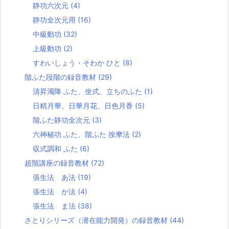
静功六次元
(4)
静功全次元用
(16)
中級動功
(32)
上級動功
(2)
すわいしょう・そわか ひと
(8)
階ふた段階の録音教材
(29)
清昇濁降 ふた、坐式、立ちのふた
(1)
日精月華、日華月花、日色月香
(5)
階ふた静功全次元
(3)
六神秘功 ふた、階ふた 按摩法
(2)
収式調和 ふた
(6)
超階講座の録音教材
(72)
張生法 あ法
(19)
張生法 か法
(4)
張生法 ま法
(38)
さとりシリーズ（潜在能力開発）の録音教材
(44)