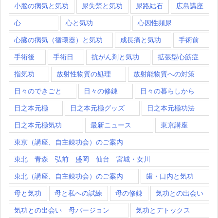
小脳の病気と気功
尿失禁と気功
尿路結石
広島講座
心
心と気功
心因性頻尿
心臓の病気（循環器）と気功
成長痛と気功
手術前
手術後
手術日
抗がん剤と気功
拡張型心筋症
指気功
放射性物質の処理
放射能物質への対策
日々のできごと
日々の修錬
日々の暮らしから
日之本元極
日之本元極グッズ
日之本元極功法
日之本元極気功
最新ニュース
東京講座
東京（講座、自主錬功会）のご案内
東北 青森 弘前 盛岡 仙台 宮城・女川
東北（講座、自主錬功会）のご案内
歯・口内と気功
母と気功
母と私への試練
母の修錬
気功との出会い
気功との出会い 母バージョン
気功とデトックス