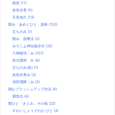
胎息
(11)
炎色水香
(5)
天長地久
(13)
階み「あめとひと」講座
(152)
立ちのみ
(1)
階み 按摩法
(2)
みろくよ神仙遊歩功
(22)
六神秘功・み
(107)
収式調和 み
(6)
立ちのみ(改)
(1)
炎色水香み
(2)
清昇濁降・み
(3)
階むブラッシュアップ功法
(6)
調気功
(4)
階ひと「きとみ」その他
(22)
すわいしょうそわか ひと
(2)