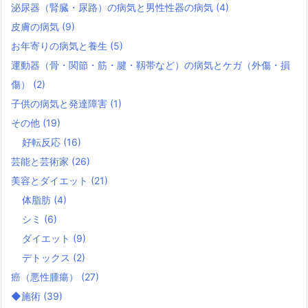
泌尿器（腎臓・尿路）の病気と男性性器の病気
(4)
皮膚の病気
(9)
お年寄りの病気と養生
(5)
運動器（骨・関節・筋・腱・靱帯など）の病気とケガ（外傷・損
傷）
(2)
子供の病気と発達障害
(1)
その他
(19)
好転反応
(16)
芸能と芸術家
(26)
美容とダイエット
(21)
体脂肪
(4)
シミ
(6)
ダイエット
(9)
デトックス
(2)
癌（悪性腫瘍）
(27)
◆施術
(39)