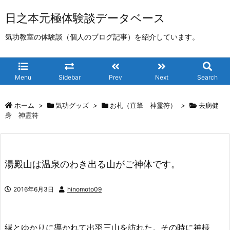
日之本元極体験談データベース
気功教室の体験談（個人のブログ記事）を紹介しています。
Menu
Sidebar
Prev
Next
Search
ホーム
>
気功グッズ
>
お札（直筆 神霊符）
>
去病健
身 神霊符
湯殿山は温泉のわき出る山がご神体です。
2016年6月3日
hinomoto09
縁とゆかりに導かれて出羽三山を訪れた。その時に神様