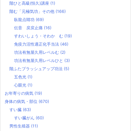
階ひと高級(恒久)講座
(1)
階む「元極気功」その他
(166)
臥龍点睛功
(69)
伝音 戻戻止痛
(16)
すわいしょう・そわか む
(19)
免疫力活性適正化手当法
(46)
功法有無屋久用レベルむ
(2)
功法有無屋久用レベルひと
(3)
階ふたブラッシュアップ功法
(5)
五色光
(1)
心眼光
(1)
お年寄りの病気
(19)
身体の病気・部位
(670)
すい臓
(63)
すい臓がん
(60)
男性生殖器
(11)