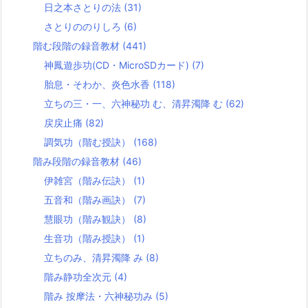
日之本さとりの法
(31)
さとりののりしろ
(6)
階む段階の録音教材
(441)
神鳳遊歩功(CD・MicroSDカード)
(7)
胎息・そわか、炎色水香
(118)
立ちの三・一、六神秘功 む、清昇濁降 む
(62)
戻戻止痛
(82)
調気功（階む授訣）
(168)
階み段階の録音教材
(46)
伊雑宮（階み伝訣）
(1)
五音和（階み画訣）
(7)
慧眼功（階み観訣）
(8)
生音功（階み授訣）
(1)
立ちのみ、清昇濁降 み
(8)
階み静功全次元
(4)
階み 按摩法・六神秘功み
(5)