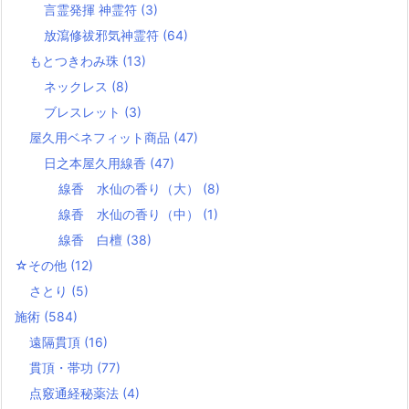
言霊発揮 神霊符
(3)
放瀉修祓邪気神霊符
(64)
もとつきわみ珠
(13)
ネックレス
(8)
ブレスレット
(3)
屋久用ベネフィット商品
(47)
日之本屋久用線香
(47)
線香 水仙の香り（大）
(8)
線香 水仙の香り（中）
(1)
線香 白檀
(38)
☆その他
(12)
さとり
(5)
施術
(584)
遠隔貫頂
(16)
貫頂・帯功
(77)
点竅通経秘薬法
(4)