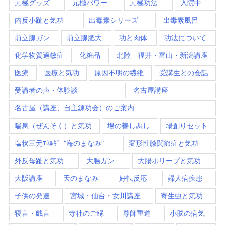
元極グッズ
元極パワー
元極功法
入院中
内反小趾と気功
出毒素シリーズ
出毒素風呂
前立腺ガン
前立腺肥大
功と肉体
功法について
化学物質過敏症
化粧品
北陸 福井・富山・新潟講座
医療
医療と気功
原因不明の繊維
受講生との会話
受講者の声・体験談
名古屋講座
名古屋（講座、自主錬功会）のご案内
喘息（ぜんそく）と気功
場の善し悪し
場創りセット
塩状三元ｴﾈﾙｷﾞｰ”海のまなみ”
変形性膝関節症と気功
外反母趾と気功
大腸ガン
大腸ポリープと気功
大阪講座
天のまなみ
好転反応
婦人病疾患
子供の発達
宮城・仙台・女川講座
寄生虫と気功
寝言・戯言
寺社のご縁
尊師重道
小脳の病気