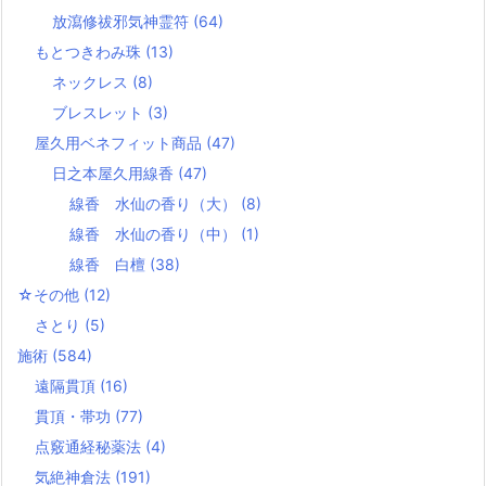
放瀉修祓邪気神霊符
(64)
もとつきわみ珠
(13)
ネックレス
(8)
ブレスレット
(3)
屋久用ベネフィット商品
(47)
日之本屋久用線香
(47)
線香 水仙の香り（大）
(8)
線香 水仙の香り（中）
(1)
線香 白檀
(38)
☆その他
(12)
さとり
(5)
施術
(584)
遠隔貫頂
(16)
貫頂・帯功
(77)
点竅通経秘薬法
(4)
気絶神倉法
(191)