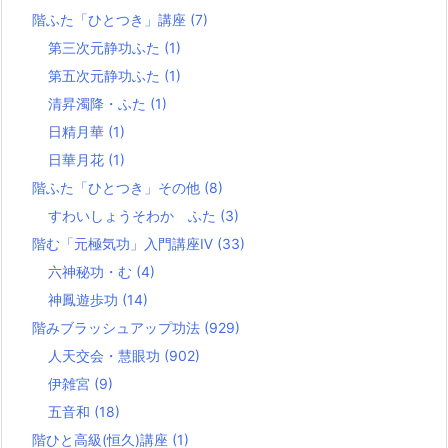
階ふた「ひとつき」講座
(7)
第三次元静功ふた
(1)
第五次元静功ふた
(1)
清昇濁降・ふた
(1)
日精月華
(1)
日華月花
(1)
階ふた「ひとつき」その他
(8)
すわいしょうそわか ふた
(3)
階む「元極気功」入門講座Ⅳ
(33)
六神秘功・む
(4)
神鳳遊歩功
(14)
階みブラッシュアップ功法
(929)
人天交会・慧眼功
(902)
伊雑宮
(9)
五音和
(18)
階ひと高級(恒久)講座
(1)