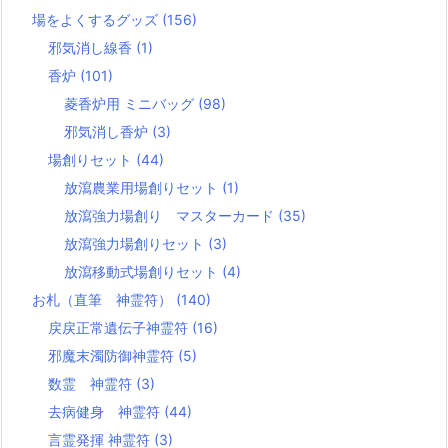
場をよくするグッズ
(156)
邪気消し線香
(1)
香炉
(101)
菱香炉用 ミニバッグ
(98)
邪気消し香炉
(3)
場創りセット
(44)
放瀉農業用場創りセット
(1)
放瀉強力場創り マスターカード
(35)
放瀉強力場創りセット
(3)
放瀉移動式場創りセット
(4)
お札（直筆 神霊符）
(140)
戻戻正常遺伝子神霊符
(16)
邪魔末濁防御神霊符
(5)
数霊 神霊符
(3)
去病健身 神霊符
(44)
言霊発揮 神霊符
(3)