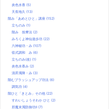
炎色水香
(5)
天長地久
(13)
階み「あめとひと」講座
(152)
立ちのみ
(1)
階み 按摩法
(2)
みろくよ神仙遊歩功
(22)
六神秘功・み
(107)
収式調和 み
(6)
立ちのみ(改)
(1)
炎色水香み
(2)
清昇濁降・み
(3)
階むブラッシュアップ功法
(6)
調気功
(4)
階ひと「きとみ」その他
(22)
すわいしょうそわか ひと
(2)
邪魔末濁防御功Ⅱ
(7)