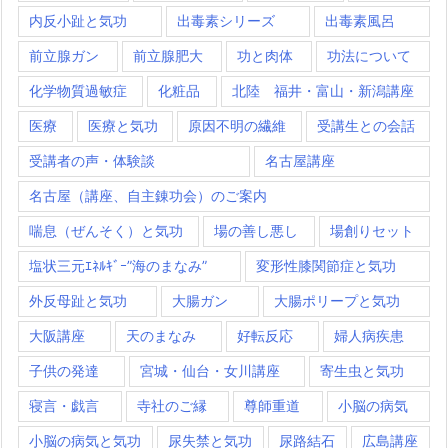
内反小趾と気功
出毒素シリーズ
出毒素風呂
前立腺ガン
前立腺肥大
功と肉体
功法について
化学物質過敏症
化粧品
北陸 福井・富山・新潟講座
医療
医療と気功
原因不明の繊維
受講生との会話
受講者の声・体験談
名古屋講座
名古屋（講座、自主錬功会）のご案内
喘息（ぜんそく）と気功
場の善し悪し
場創りセット
塩状三元ｴﾈﾙｷﾞｰ”海のまなみ”
変形性膝関節症と気功
外反母趾と気功
大腸ガン
大腸ポリープと気功
大阪講座
天のまなみ
好転反応
婦人病疾患
子供の発達
宮城・仙台・女川講座
寄生虫と気功
寝言・戯言
寺社のご縁
尊師重道
小脳の病気
小脳の病気と気功
尿失禁と気功
尿路結石
広島講座