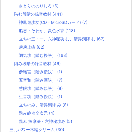
さとりののりしろ
(6)
階む段階の録音教材
(441)
神鳳遊歩功(CD・MicroSDカード)
(7)
胎息・そわか、炎色水香
(118)
立ちの三・一、六神秘功 む、清昇濁降 む
(62)
戻戻止痛
(82)
調気功（階む授訣）
(168)
階み段階の録音教材
(46)
伊雑宮（階み伝訣）
(1)
五音和（階み画訣）
(7)
慧眼功（階み観訣）
(8)
生音功（階み授訣）
(1)
立ちのみ、清昇濁降 み
(8)
階み静功全次元
(4)
階み 按摩法・六神秘功み
(5)
三元パワー木精クリーム
(30)