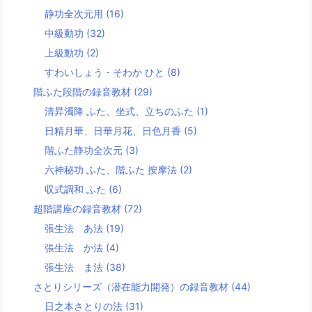
静功全次元用
(16)
中級動功
(32)
上級動功
(2)
すわいしょう・そわか ひと
(8)
階ふた段階の録音教材
(29)
清昇濁降 ふた、坐式、立ちのふた
(1)
日精月華、日華月花、日色月香
(5)
階ふた静功全次元
(3)
六神秘功 ふた、階ふた 按摩法
(2)
収式調和 ふた
(6)
超階講座の録音教材
(72)
張生法 あ法
(19)
張生法 か法
(4)
張生法 ま法
(38)
さとりシリーズ（潜在能力開発）の録音教材
(44)
日之本さとりの法
(31)