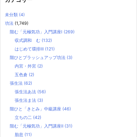
未分類
(4)
功法
(1,749)
階む「元極気功」入門講座Ⅰ
(269)
収式調和 む
(132)
はじめて環排Ⅲ
(121)
階ひとブラッシュアップ功法
(3)
内宮・外宮
(2)
五色倉
(2)
張生法
(62)
張生法あ法
(56)
張生法ま法
(3)
階ひと「きとみ」中級講座
(46)
立ちの二
(42)
階む「元極気功」入門講座Ⅱ
(31)
胎息
(11)