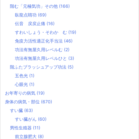
階む「元極気功」その他
(166)
臥龍点睛功
(69)
伝音 戻戻止痛
(16)
すわいしょう・そわか む
(19)
免疫力活性適正化手当法
(46)
功法有無屋久用レベルむ
(2)
功法有無屋久用レベルひと
(3)
階ふたブラッシュアップ功法
(5)
五色光
(1)
心眼光
(1)
お年寄りの病気
(19)
身体の病気・部位
(670)
すい臓
(63)
すい臓がん
(60)
男性生殖器
(11)
前立腺肥大
(8)