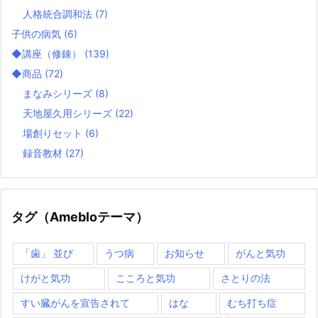
人格統合調和法
(7)
子供の病気
(6)
◆講座（修錬）
(139)
◆商品
(72)
まなみシリーズ
(8)
天地屋久用シリーズ
(22)
場創りセット
(6)
録音教材
(27)
タグ（Amebloテーマ）
「歯」 並び
うつ病
お知らせ
がんと気功
けがと気功
こころと気功
さとりの法
すい臓がんを宣告されて
はな
むち打ち症