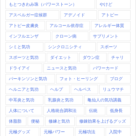
もとつきわみ珠（パワーストーン）
やけど
アスペルガー症候群
アデノイド
アトピー
アトピー皮膚炎
アルコール依存症
アレルギー体質
インフルエンザ
クローン病
サプリメント
シミと気功
シンクロニシティ
スポーツ
スポーツと気功
ダイエット
ダウン症
チャリ
ドライアイ
ニュースと気功
パワーカード
パーキンソンと気功
フォト・ヒーリング
ブログ
ヘルニアと気功
ヘルプ
ヘルペス
リュウマチ
中耳炎と気功
乳腺炎と気功
亀仙人の気功講義
人体について
人格統合調和法
伝統
低身長
体脂肪
便秘
修練と気功
修錬効果を上げるグッズ
元極グッズ
元極パワー
元極功法
入院中