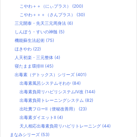
こやわ＋＋（にぃプラス）
(200)
こやわ＋＋＋（さんプラス）
(30)
三元開泰・先天三元周身法
(6)
しんぽう・すいの神髄
(5)
機能蘇生法起術
(75)
ほきやわ
(22)
人天初楽・三元整体
(4)
寝たまま環排Ⅲ
(45)
出毒素（デトックス）シリーズ
(401)
出毒素風呂システムそわか
(84)
出毒素負荷リハビリシステムⅣ改
(144)
出毒素負荷トレーニングシステム
(82)
出吐糞フローⅡ（便秘改善用）
(23)
出毒素ダイエットⅡ
(4)
天人相応出毒素負荷リハビリトレーニング
(44)
まなみシリーズ
(53)