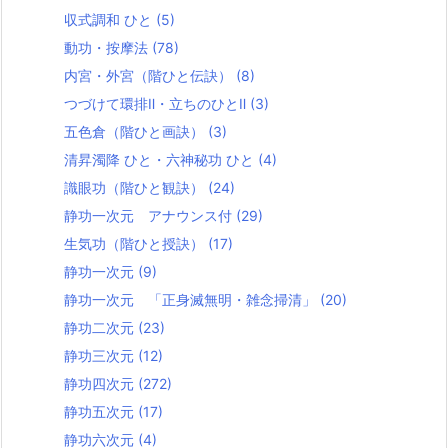
収式調和 ひと
(5)
動功・按摩法
(78)
内宮・外宮（階ひと伝訣）
(8)
つづけて環排Ⅱ・立ちのひとⅡ
(3)
五色倉（階ひと画訣）
(3)
清昇濁降 ひと・六神秘功 ひと
(4)
識眼功（階ひと観訣）
(24)
静功一次元 アナウンス付
(29)
生気功（階ひと授訣）
(17)
静功一次元
(9)
静功一次元 「正身滅無明・雑念掃清」
(20)
静功二次元
(23)
静功三次元
(12)
静功四次元
(272)
静功五次元
(17)
静功六次元
(4)