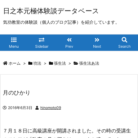
日之本元極体験談データベース
気功教室の体験談（個人のブログ記事）を紹介しています。
Menu
Sidebar
Prev
Next
Search
ホーム
>
功法
>
張生法
>
張生法あ法
月のひかり
2016年6月3日
hinomoto09
７月１８日に高級講座が開講されました。その時の受講生