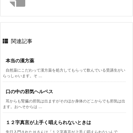
関連記事
本当の漢方薬
自然薬にこだわって漢方薬を処方してもらって飲んでいる受講生がい
らっしゃいます。そ ...
口の中の邪気ヘルペス
耳からも腎臓の邪気は出ますがそのほか身体のどこからでも邪気は出
ます。おへそからは ...
１２字真言が上手く唱えられないときは
先日入門されたＨさんは「１２字真言が上手く唱えられないんで