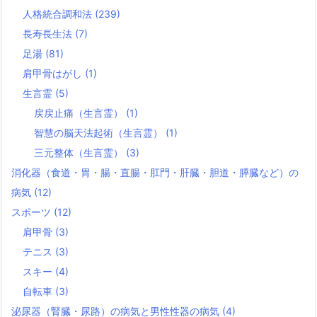
人格統合調和法
(239)
長寿長生法
(7)
足湯
(81)
肩甲骨はがし
(1)
生言霊
(5)
戻戻止痛（生言霊）
(1)
智慧の脳天法起術（生言霊）
(1)
三元整体（生言霊）
(3)
消化器（食道・胃・腸・直腸・肛門・肝臓・胆道・膵臓など）の
病気
(12)
スポーツ
(12)
肩甲骨
(3)
テニス
(3)
スキー
(4)
自転車
(3)
泌尿器（腎臓・尿路）の病気と男性性器の病気
(4)