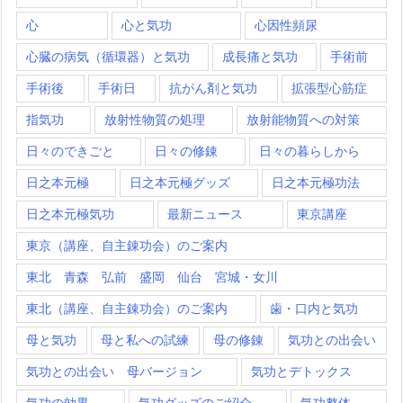
心
心と気功
心因性頻尿
心臓の病気（循環器）と気功
成長痛と気功
手術前
手術後
手術日
抗がん剤と気功
拡張型心筋症
指気功
放射性物質の処理
放射能物質への対策
日々のできごと
日々の修錬
日々の暮らしから
日之本元極
日之本元極グッズ
日之本元極功法
日之本元極気功
最新ニュース
東京講座
東京（講座、自主錬功会）のご案内
東北 青森 弘前 盛岡 仙台 宮城・女川
東北（講座、自主錬功会）のご案内
歯・口内と気功
母と気功
母と私への試練
母の修錬
気功との出会い
気功との出会い 母バージョン
気功とデトックス
気功の効果
気功グッズのご紹介
気功整体