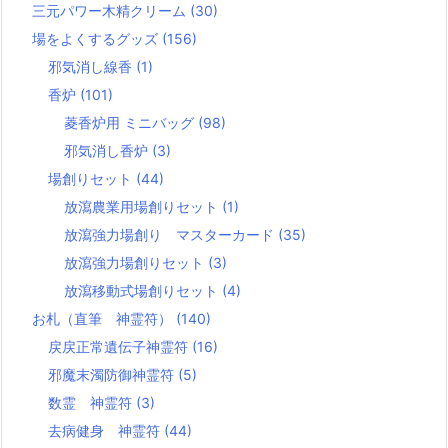
三元パワー木精クリーム
(30)
場をよくするグッズ
(156)
邪気消し線香
(1)
香炉
(101)
菱香炉用 ミニバッグ
(98)
邪気消し香炉
(3)
場創りセット
(44)
放瀉農業用場創りセット
(1)
放瀉強力場創り マスターカード
(35)
放瀉強力場創りセット
(3)
放瀉移動式場創りセット
(4)
お札（直筆 神霊符）
(140)
戻戻正常遺伝子神霊符
(16)
邪魔末濁防御神霊符
(5)
数霊 神霊符
(3)
去病健身 神霊符
(44)