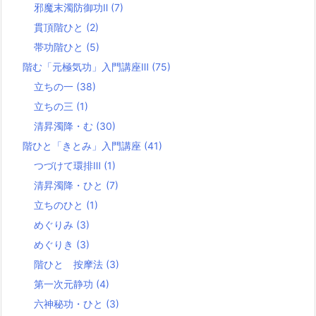
邪魔末濁防御功Ⅱ
(7)
貫頂階ひと
(2)
帯功階ひと
(5)
階む「元極気功」入門講座Ⅲ
(75)
立ちの一
(38)
立ちの三
(1)
清昇濁降・む
(30)
階ひと「きとみ」入門講座
(41)
つづけて環排Ⅲ
(1)
清昇濁降・ひと
(7)
立ちのひと
(1)
めぐりみ
(3)
めぐりき
(3)
階ひと 按摩法
(3)
第一次元静功
(4)
六神秘功・ひと
(3)