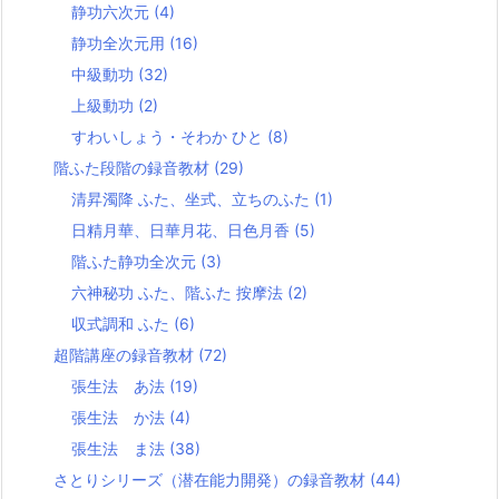
静功六次元
(4)
静功全次元用
(16)
中級動功
(32)
上級動功
(2)
すわいしょう・そわか ひと
(8)
階ふた段階の録音教材
(29)
清昇濁降 ふた、坐式、立ちのふた
(1)
日精月華、日華月花、日色月香
(5)
階ふた静功全次元
(3)
六神秘功 ふた、階ふた 按摩法
(2)
収式調和 ふた
(6)
超階講座の録音教材
(72)
張生法 あ法
(19)
張生法 か法
(4)
張生法 ま法
(38)
さとりシリーズ（潜在能力開発）の録音教材
(44)