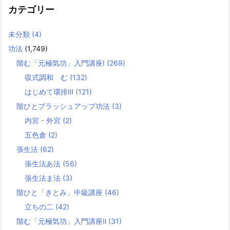
カテゴリー
未分類
(4)
功法
(1,749)
階む「元極気功」入門講座Ⅰ
(269)
収式調和 む
(132)
はじめて環排Ⅲ
(121)
階ひとブラッシュアップ功法
(3)
内宮・外宮
(2)
五色倉
(2)
張生法
(62)
張生法あ法
(56)
張生法ま法
(3)
階ひと「きとみ」中級講座
(46)
立ちの二
(42)
階む「元極気功」入門講座Ⅱ
(31)