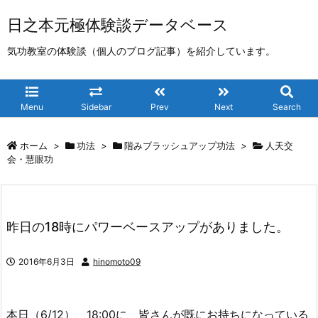
日之本元極体験談データベース
気功教室の体験談（個人のブログ記事）を紹介しています。
Menu
Sidebar
Prev
Next
Search
ホーム
>
功法
>
階みブラッシュアップ功法
>
人天交
会・慧眼功
昨日の18時にパワーベースアップがありました。
2016年6月3日
hinomoto09
本日（6/12）、18:00に、皆さんが既にお持ちになっている