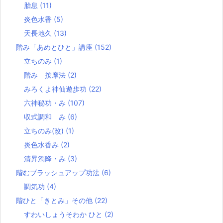
胎息
(11)
炎色水香
(5)
天長地久
(13)
階み「あめとひと」講座
(152)
立ちのみ
(1)
階み 按摩法
(2)
みろくよ神仙遊歩功
(22)
六神秘功・み
(107)
収式調和 み
(6)
立ちのみ(改)
(1)
炎色水香み
(2)
清昇濁降・み
(3)
階むブラッシュアップ功法
(6)
調気功
(4)
階ひと「きとみ」その他
(22)
すわいしょうそわか ひと
(2)