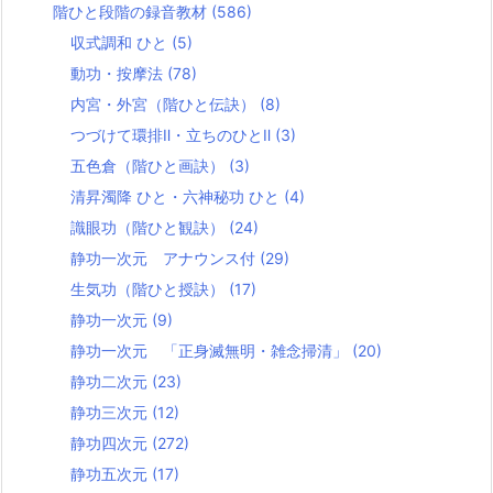
階ひと段階の録音教材
(586)
収式調和 ひと
(5)
動功・按摩法
(78)
内宮・外宮（階ひと伝訣）
(8)
つづけて環排Ⅱ・立ちのひとⅡ
(3)
五色倉（階ひと画訣）
(3)
清昇濁降 ひと・六神秘功 ひと
(4)
識眼功（階ひと観訣）
(24)
静功一次元 アナウンス付
(29)
生気功（階ひと授訣）
(17)
静功一次元
(9)
静功一次元 「正身滅無明・雑念掃清」
(20)
静功二次元
(23)
静功三次元
(12)
静功四次元
(272)
静功五次元
(17)