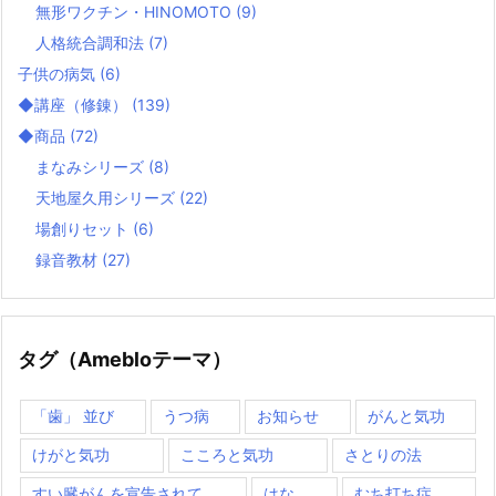
無形ワクチン・HINOMOTO
(9)
人格統合調和法
(7)
子供の病気
(6)
◆講座（修錬）
(139)
◆商品
(72)
まなみシリーズ
(8)
天地屋久用シリーズ
(22)
場創りセット
(6)
録音教材
(27)
タグ（Amebloテーマ）
「歯」 並び
うつ病
お知らせ
がんと気功
けがと気功
こころと気功
さとりの法
すい臓がんを宣告されて
はな
むち打ち症