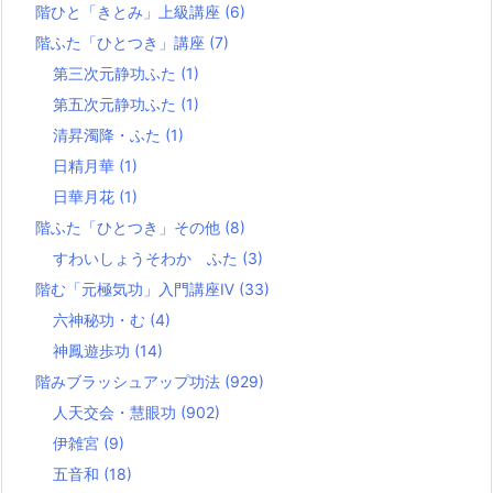
階ひと「きとみ」上級講座
(6)
階ふた「ひとつき」講座
(7)
第三次元静功ふた
(1)
第五次元静功ふた
(1)
清昇濁降・ふた
(1)
日精月華
(1)
日華月花
(1)
階ふた「ひとつき」その他
(8)
すわいしょうそわか ふた
(3)
階む「元極気功」入門講座Ⅳ
(33)
六神秘功・む
(4)
神鳳遊歩功
(14)
階みブラッシュアップ功法
(929)
人天交会・慧眼功
(902)
伊雑宮
(9)
五音和
(18)