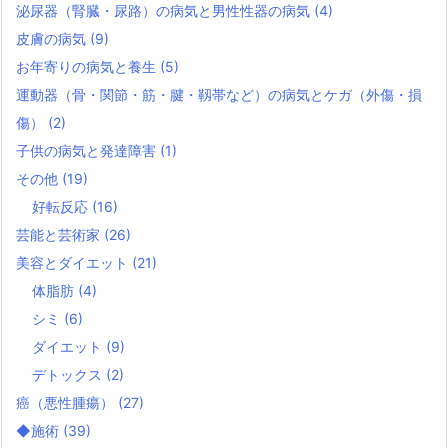
泌尿器（腎臓・尿路）の病気と男性性器の病気
(4)
皮膚の病気
(9)
お年寄りの病気と養生
(5)
運動器（骨・関節・筋・腱・靱帯など）の病気とケガ（外傷・損
傷）
(2)
子供の病気と発達障害
(1)
その他
(19)
好転反応
(16)
芸能と芸術家
(26)
美容とダイエット
(21)
体脂肪
(4)
シミ
(6)
ダイエット
(9)
デトックス
(2)
癌（悪性腫瘍）
(27)
◆施術
(39)