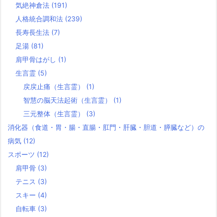
気絶神倉法
(191)
人格統合調和法
(239)
長寿長生法
(7)
足湯
(81)
肩甲骨はがし
(1)
生言霊
(5)
戻戻止痛（生言霊）
(1)
智慧の脳天法起術（生言霊）
(1)
三元整体（生言霊）
(3)
消化器（食道・胃・腸・直腸・肛門・肝臓・胆道・膵臓など）の
病気
(12)
スポーツ
(12)
肩甲骨
(3)
テニス
(3)
スキー
(4)
自転車
(3)