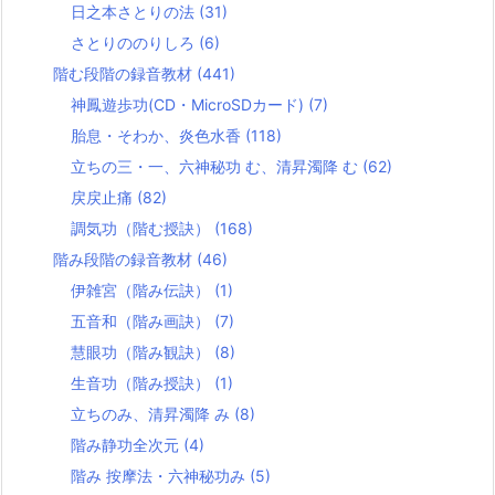
日之本さとりの法
(31)
さとりののりしろ
(6)
階む段階の録音教材
(441)
神鳳遊歩功(CD・MicroSDカード)
(7)
胎息・そわか、炎色水香
(118)
立ちの三・一、六神秘功 む、清昇濁降 む
(62)
戻戻止痛
(82)
調気功（階む授訣）
(168)
階み段階の録音教材
(46)
伊雑宮（階み伝訣）
(1)
五音和（階み画訣）
(7)
慧眼功（階み観訣）
(8)
生音功（階み授訣）
(1)
立ちのみ、清昇濁降 み
(8)
階み静功全次元
(4)
階み 按摩法・六神秘功み
(5)