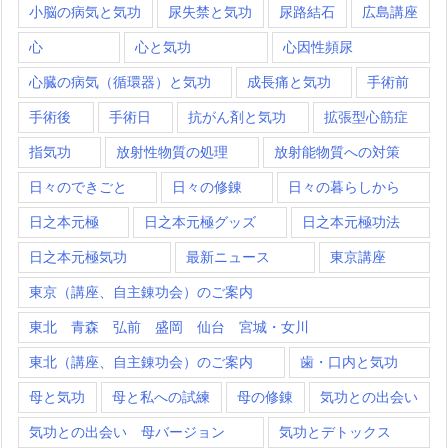
小脳の病気と気功
尿失禁と気功
尿路結石
広島講座
心
心と気功
心因性頻尿
心臓の病気（循環器）と気功
成長痛と気功
手術前
手術後
手術日
抗がん剤と気功
拡張型心筋症
指気功
放射性物質の処理
放射能物質への対策
日々のできごと
日々の修錬
日々の暮らしから
日之本元極
日之本元極グッズ
日之本元極功法
日之本元極気功
最新ニュース
東京講座
東京（講座、自主錬功会）のご案内
東北 青森 弘前 盛岡 仙台 宮城・女川
東北（講座、自主錬功会）のご案内
歯・口内と気功
母と気功
母と私への試練
母の修錬
気功との出会い
気功との出会い 母バージョン
気功とデトックス