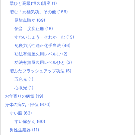
階ひと高級(恒久)講座
(1)
階む「元極気功」その他
(166)
臥龍点睛功
(69)
伝音 戻戻止痛
(16)
すわいしょう・そわか む
(19)
免疫力活性適正化手当法
(46)
功法有無屋久用レベルむ
(2)
功法有無屋久用レベルひと
(3)
階ふたブラッシュアップ功法
(5)
五色光
(1)
心眼光
(1)
お年寄りの病気
(19)
身体の病気・部位
(670)
すい臓
(63)
すい臓がん
(60)
男性生殖器
(11)