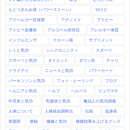
もとつきわみ珠（パワーストーン）
やけど
アスペルガー症候群
アデノイド
アトピー
アトピー皮膚炎
アルコール依存症
アレルギー体質
インフルエンザ
クローン病
サプリメント
シミと気功
シンクロニシティ
スポーツ
スポーツと気功
ダイエット
ダウン症
チャリ
ドライアイ
ニュースと気功
パワーカード
パーキンソンと気功
フォト・ヒーリング
ブログ
ヘルニアと気功
ヘルプ
ヘルペス
リュウマチ
中耳炎と気功
乳腺炎と気功
亀仙人の気功講義
人体について
人格統合調和法
伝統
低身長
体脂肪
便秘
修練と気功
修錬効果を上げるグッズ