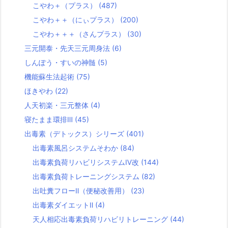
こやわ＋（プラス）
(487)
こやわ＋＋（にぃプラス）
(200)
こやわ＋＋＋（さんプラス）
(30)
三元開泰・先天三元周身法
(6)
しんぽう・すいの神髄
(5)
機能蘇生法起術
(75)
ほきやわ
(22)
人天初楽・三元整体
(4)
寝たまま環排Ⅲ
(45)
出毒素（デトックス）シリーズ
(401)
出毒素風呂システムそわか
(84)
出毒素負荷リハビリシステムⅣ改
(144)
出毒素負荷トレーニングシステム
(82)
出吐糞フローⅡ（便秘改善用）
(23)
出毒素ダイエットⅡ
(4)
天人相応出毒素負荷リハビリトレーニング
(44)