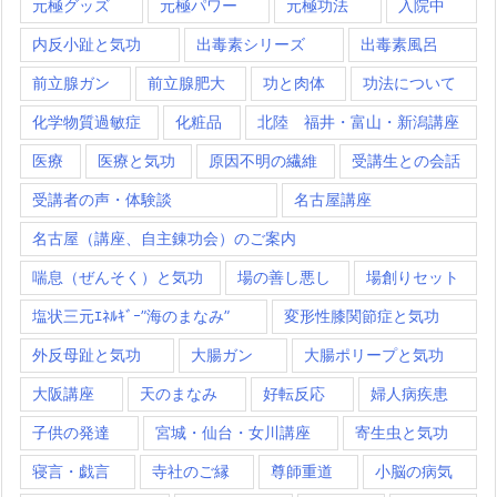
元極グッズ
元極パワー
元極功法
入院中
内反小趾と気功
出毒素シリーズ
出毒素風呂
前立腺ガン
前立腺肥大
功と肉体
功法について
化学物質過敏症
化粧品
北陸 福井・富山・新潟講座
医療
医療と気功
原因不明の繊維
受講生との会話
受講者の声・体験談
名古屋講座
名古屋（講座、自主錬功会）のご案内
喘息（ぜんそく）と気功
場の善し悪し
場創りセット
塩状三元ｴﾈﾙｷﾞｰ”海のまなみ”
変形性膝関節症と気功
外反母趾と気功
大腸ガン
大腸ポリープと気功
大阪講座
天のまなみ
好転反応
婦人病疾患
子供の発達
宮城・仙台・女川講座
寄生虫と気功
寝言・戯言
寺社のご縁
尊師重道
小脳の病気