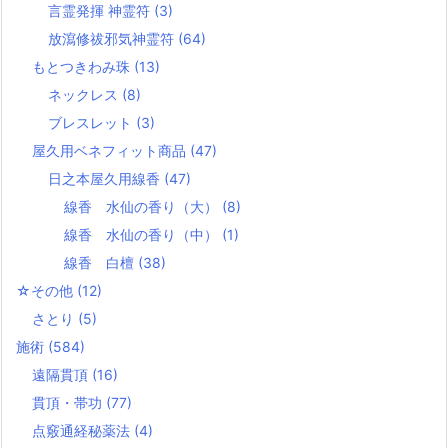
言霊発揮 神霊符
(3)
放瀉修祓邪気神霊符
(64)
もとつきわみ珠
(13)
ネックレス
(8)
ブレスレット
(3)
屋久用ベネフィット商品
(47)
日之本屋久用線香
(47)
線香 水仙の香り（大）
(8)
線香 水仙の香り（中）
(1)
線香 白檀
(38)
☆その他
(12)
さとり
(5)
施術
(584)
遠隔貫頂
(16)
貫頂・帯功
(77)
点竅通経秘薬法
(4)