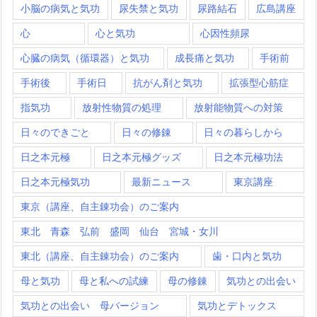
小脳の病気と気功
尿失禁と気功
尿路結石
広島講座
心
心と気功
心因性頻尿
心臓の病気（循環器）と気功
成長痛と気功
手術前
手術後
手術日
抗がん剤と気功
拡張型心筋症
指気功
放射性物質の処理
放射能物質への対策
日々のできごと
日々の修錬
日々の暮らしから
日之本元極
日之本元極グッズ
日之本元極功法
日之本元極気功
最新ニュース
東京講座
東京（講座、自主錬功会）のご案内
東北 青森 弘前 盛岡 仙台 宮城・女川
東北（講座、自主錬功会）のご案内
歯・口内と気功
母と気功
母と私への試練
母の修錬
気功との出会い
気功との出会い 母バージョン
気功とデトックス