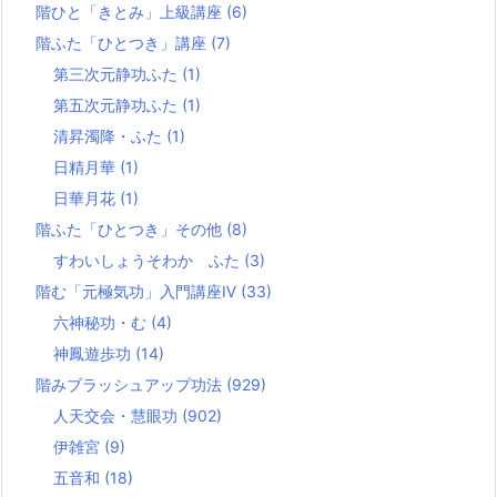
階ひと「きとみ」上級講座
(6)
階ふた「ひとつき」講座
(7)
第三次元静功ふた
(1)
第五次元静功ふた
(1)
清昇濁降・ふた
(1)
日精月華
(1)
日華月花
(1)
階ふた「ひとつき」その他
(8)
すわいしょうそわか ふた
(3)
階む「元極気功」入門講座Ⅳ
(33)
六神秘功・む
(4)
神鳳遊歩功
(14)
階みブラッシュアップ功法
(929)
人天交会・慧眼功
(902)
伊雑宮
(9)
五音和
(18)