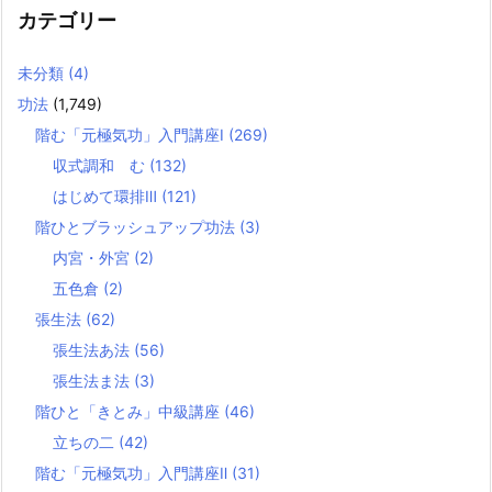
カテゴリー
未分類
(4)
功法
(1,749)
階む「元極気功」入門講座Ⅰ
(269)
収式調和 む
(132)
はじめて環排Ⅲ
(121)
階ひとブラッシュアップ功法
(3)
内宮・外宮
(2)
五色倉
(2)
張生法
(62)
張生法あ法
(56)
張生法ま法
(3)
階ひと「きとみ」中級講座
(46)
立ちの二
(42)
階む「元極気功」入門講座Ⅱ
(31)