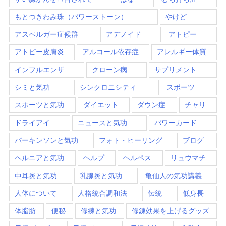
もとつきわみ珠（パワーストーン）
やけど
アスペルガー症候群
アデノイド
アトピー
アトピー皮膚炎
アルコール依存症
アレルギー体質
インフルエンザ
クローン病
サプリメント
シミと気功
シンクロニシティ
スポーツ
スポーツと気功
ダイエット
ダウン症
チャリ
ドライアイ
ニュースと気功
パワーカード
パーキンソンと気功
フォト・ヒーリング
ブログ
ヘルニアと気功
ヘルプ
ヘルペス
リュウマチ
中耳炎と気功
乳腺炎と気功
亀仙人の気功講義
人体について
人格統合調和法
伝統
低身長
体脂肪
便秘
修練と気功
修錬効果を上げるグッズ