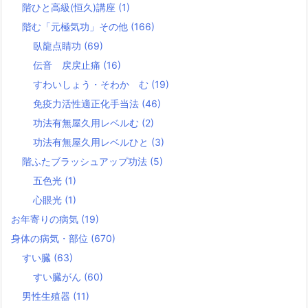
階ひと高級(恒久)講座
(1)
階む「元極気功」その他
(166)
臥龍点睛功
(69)
伝音 戻戻止痛
(16)
すわいしょう・そわか む
(19)
免疫力活性適正化手当法
(46)
功法有無屋久用レベルむ
(2)
功法有無屋久用レベルひと
(3)
階ふたブラッシュアップ功法
(5)
五色光
(1)
心眼光
(1)
お年寄りの病気
(19)
身体の病気・部位
(670)
すい臓
(63)
すい臓がん
(60)
男性生殖器
(11)