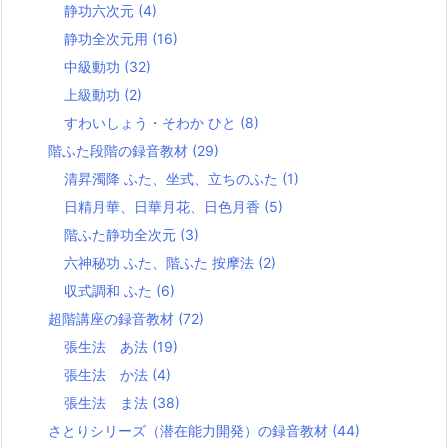
静功六次元
(4)
静功全次元用
(16)
中級動功
(32)
上級動功
(2)
すわいしょう・そわか ひと
(8)
階ふた段階の録音教材
(29)
清昇濁降 ふた、坐式、立ちのふた
(1)
日精月華、日華月花、日色月香
(5)
階ふた静功全次元
(3)
六神秘功 ふた、階ふた 按摩法
(2)
収式調和 ふた
(6)
超階講座の録音教材
(72)
張生法 あ法
(19)
張生法 か法
(4)
張生法 ま法
(38)
さとりシリーズ（潜在能力開発）の録音教材
(44)