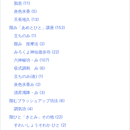
胎息
(11)
炎色水香
(5)
天長地久
(13)
階み「あめとひと」講座
(152)
立ちのみ
(1)
階み 按摩法
(2)
みろくよ神仙遊歩功
(22)
六神秘功・み
(107)
収式調和 み
(6)
立ちのみ(改)
(1)
炎色水香み
(2)
清昇濁降・み
(3)
階むブラッシュアップ功法
(6)
調気功
(4)
階ひと「きとみ」その他
(22)
すわいしょうそわか ひと
(2)