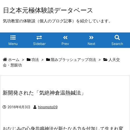
日之本元極体験談データベース
気功教室の体験談（個人のブログ記事）を紹介しています。
Menu
Sidebar
Prev
Next
Search
ホーム
>
功法
>
階みブラッシュアップ功法
>
人天交
会・慧眼功
新開発された「気絶神倉温熱鍼法」
2016年6月3日
hinomoto09
おなじみの心身共鳴神法が新たなる力を付加して生まれ変