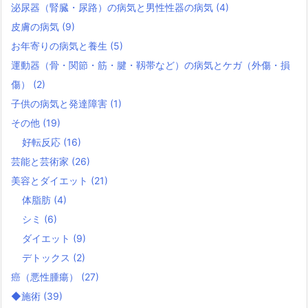
泌尿器（腎臓・尿路）の病気と男性性器の病気
(4)
皮膚の病気
(9)
お年寄りの病気と養生
(5)
運動器（骨・関節・筋・腱・靱帯など）の病気とケガ（外傷・損
傷）
(2)
子供の病気と発達障害
(1)
その他
(19)
好転反応
(16)
芸能と芸術家
(26)
美容とダイエット
(21)
体脂肪
(4)
シミ
(6)
ダイエット
(9)
デトックス
(2)
癌（悪性腫瘍）
(27)
◆施術
(39)