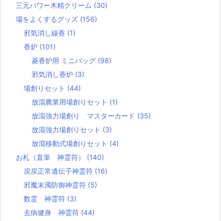
三元パワー木精クリーム
(30)
場をよくするグッズ
(156)
邪気消し線香
(1)
香炉
(101)
菱香炉用 ミニバッグ
(98)
邪気消し香炉
(3)
場創りセット
(44)
放瀉農業用場創りセット
(1)
放瀉強力場創り マスターカード
(35)
放瀉強力場創りセット
(3)
放瀉移動式場創りセット
(4)
お札（直筆 神霊符）
(140)
戻戻正常遺伝子神霊符
(16)
邪魔末濁防御神霊符
(5)
数霊 神霊符
(3)
去病健身 神霊符
(44)