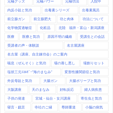
元極グッズ
元極パワー
元極功法
入院中
内反小趾と気功
出毒素シリーズ
出毒素風呂
前立腺ガン
前立腺肥大
功と肉体
功法について
化学物質過敏症
化粧品
北陸 福井・富山・新潟講座
医療
医療と気功
原因不明の繊維
受講生との会話
受講者の声・体験談
名古屋講座
名古屋（講座、自主錬功会）のご案内
喘息（ぜんそく）と気功
場の善し悪し
場創りセット
塩状三元ｴﾈﾙｷﾞｰ”海のまなみ”
変形性膝関節症と気功
外反母趾と気功
大腸ガン
大腸ポリープと気功
大阪講座
天のまなみ
好転反応
婦人病疾患
子供の発達
宮城・仙台・女川講座
寄生虫と気功
寝言・戯言
寺社のご縁
尊師重道
小脳の病気