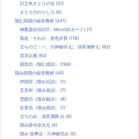
日之本さとりの法
(31)
さとりののりしろ
(6)
階む段階の録音教材
(441)
神鳳遊歩功(CD・MicroSDカード)
(7)
胎息・そわか、炎色水香
(118)
立ちの三・一、六神秘功 む、清昇濁降 む
(62)
戻戻止痛
(82)
調気功（階む授訣）
(168)
階み段階の録音教材
(46)
伊雑宮（階み伝訣）
(1)
五音和（階み画訣）
(7)
慧眼功（階み観訣）
(8)
生音功（階み授訣）
(1)
立ちのみ、清昇濁降 み
(8)
階み静功全次元
(4)
階み 按摩法・六神秘功み
(5)