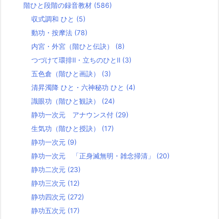
階ひと段階の録音教材
(586)
収式調和 ひと
(5)
動功・按摩法
(78)
内宮・外宮（階ひと伝訣）
(8)
つづけて環排Ⅱ・立ちのひとⅡ
(3)
五色倉（階ひと画訣）
(3)
清昇濁降 ひと・六神秘功 ひと
(4)
識眼功（階ひと観訣）
(24)
静功一次元 アナウンス付
(29)
生気功（階ひと授訣）
(17)
静功一次元
(9)
静功一次元 「正身滅無明・雑念掃清」
(20)
静功二次元
(23)
静功三次元
(12)
静功四次元
(272)
静功五次元
(17)