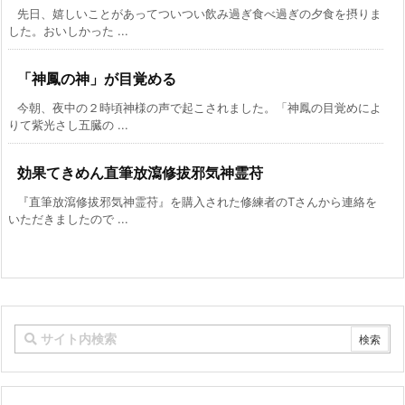
先日、嬉しいことがあってついつい飲み過ぎ食べ過ぎの夕食を摂りま
した。おいしかった ...
「神鳳の神」が目覚める
今朝、夜中の２時頃神様の声で起こされました。「神鳳の目覚めによ
りて紫光さし五臓の ...
効果てきめん直筆放瀉修拔邪気神霊苻
『直筆放瀉修拔邪気神霊苻』を購入された修練者のTさんから連絡を
いただきましたので ...