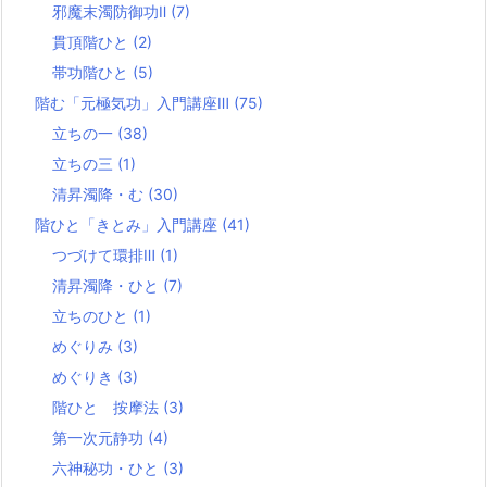
邪魔末濁防御功Ⅱ
(7)
貫頂階ひと
(2)
帯功階ひと
(5)
階む「元極気功」入門講座Ⅲ
(75)
立ちの一
(38)
立ちの三
(1)
清昇濁降・む
(30)
階ひと「きとみ」入門講座
(41)
つづけて環排Ⅲ
(1)
清昇濁降・ひと
(7)
立ちのひと
(1)
めぐりみ
(3)
めぐりき
(3)
階ひと 按摩法
(3)
第一次元静功
(4)
六神秘功・ひと
(3)