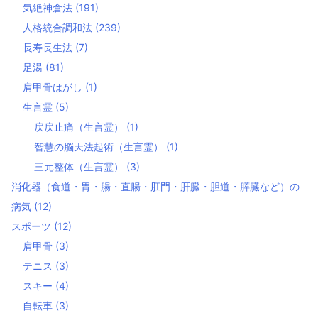
気絶神倉法
(191)
人格統合調和法
(239)
長寿長生法
(7)
足湯
(81)
肩甲骨はがし
(1)
生言霊
(5)
戻戻止痛（生言霊）
(1)
智慧の脳天法起術（生言霊）
(1)
三元整体（生言霊）
(3)
消化器（食道・胃・腸・直腸・肛門・肝臓・胆道・膵臓など）の
病気
(12)
スポーツ
(12)
肩甲骨
(3)
テニス
(3)
スキー
(4)
自転車
(3)