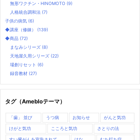
無形ワクチン・HINOMOTO
(9)
人格統合調和法
(7)
子供の病気
(6)
◆講座（修錬）
(139)
◆商品
(72)
まなみシリーズ
(8)
天地屋久用シリーズ
(22)
場創りセット
(6)
録音教材
(27)
タグ（Amebloテーマ）
「歯」 並び
うつ病
お知らせ
がんと気功
けがと気功
こころと気功
さとりの法
すい臓がんを宣告されて
はな
むち打ち症