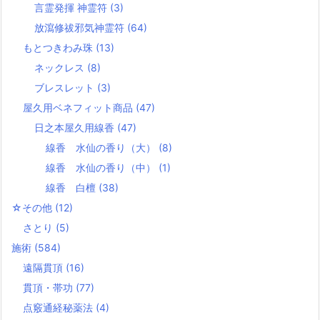
言霊発揮 神霊符
(3)
放瀉修祓邪気神霊符
(64)
もとつきわみ珠
(13)
ネックレス
(8)
ブレスレット
(3)
屋久用ベネフィット商品
(47)
日之本屋久用線香
(47)
線香 水仙の香り（大）
(8)
線香 水仙の香り（中）
(1)
線香 白檀
(38)
☆その他
(12)
さとり
(5)
施術
(584)
遠隔貫頂
(16)
貫頂・帯功
(77)
点竅通経秘薬法
(4)