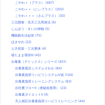
こやわ＋（プラス）
(487)
こやわ＋＋（にぃプラス）
(200)
こやわ＋＋＋（さんプラス）
(30)
三元開泰・先天三元周身法
(6)
しんぽう・すいの神髄
(5)
機能蘇生法起術
(75)
ほきやわ
(22)
人天初楽・三元整体
(4)
寝たまま環排Ⅲ
(45)
出毒素（デトックス）シリーズ
(401)
出毒素風呂システムそわか
(84)
出毒素負荷リハビリシステムⅣ改
(144)
出毒素負荷トレーニングシステム
(82)
出吐糞フローⅡ（便秘改善用）
(23)
出毒素ダイエットⅡ
(4)
天人相応出毒素負荷リハビリトレーニング
(44)