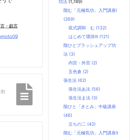
そうで
功法
(1,749)
階む「元極気功」入門講座Ⅰ
(269)
寝言・戯言
収式調和 む
(132)
omoto09
はじめて環排Ⅲ
(121)
階ひとブラッシュアップ功
法
(3)
内宮・外宮
(2)
五色倉
(2)
張生法
(62)
張生法あ法
(56)
役割
張生法ま法
(3)
階ひと「きとみ」中級講座
(46)
立ちの二
(42)
階む「元極気功」入門講座Ⅱ