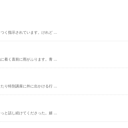
く指示されています。けれど ...
着く直前に雨がふります。青 ...
り特別講座に外に出かける行 ...
と話し続けてくださった。嬉 ...