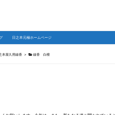
グ
日之本元極ホームページ
之本屋久用線香
>
線香 白檀