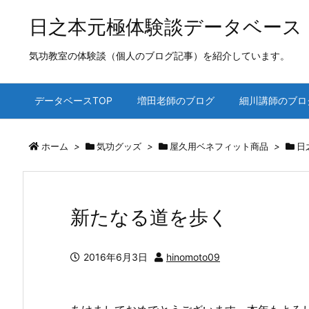
日之本元極体験談データベース
気功教室の体験談（個人のブログ記事）を紹介しています。
データベースTOP
増田老師のブログ
細川講師のブロ
ホーム
>
気功グッズ
>
屋久用ベネフィット商品
>
日
新たなる道を歩く
2016年6月3日
hinomoto09