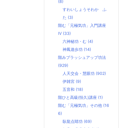
(8)
すわいしょうそわか ふ
た
(3)
階む「元極気功」入門講座
Ⅳ
(33)
六神秘功・む
(4)
神鳳遊歩功
(14)
階みブラッシュアップ功法
(929)
人天交会・慧眼功
(902)
伊雑宮
(9)
五音和
(18)
階ひと高級(恒久)講座
(1)
階む「元極気功」その他
(16
6)
臥龍点睛功
(69)