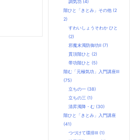
調気功
(4)
階ひと「きとみ」その他
(2
2)
すわいしょうそわか ひと
(2)
邪魔末濁防御功Ⅱ
(7)
貫頂階ひと
(2)
帯功階ひと
(5)
階む「元極気功」入門講座Ⅲ
(75)
立ちの一
(38)
立ちの三
(1)
清昇濁降・む
(30)
階ひと「きとみ」入門講座
(41)
つづけて環排Ⅲ
(1)