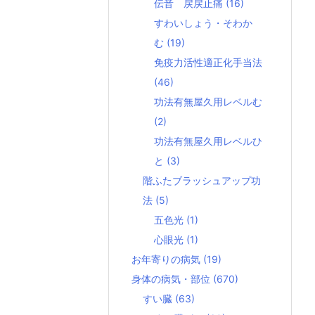
伝音 戻戻止痛
(16)
すわいしょう・そわか
む
(19)
免疫力活性適正化手当法
(46)
功法有無屋久用レベルむ
(2)
功法有無屋久用レベルひ
と
(3)
階ふたブラッシュアップ功
法
(5)
五色光
(1)
心眼光
(1)
お年寄りの病気
(19)
身体の病気・部位
(670)
すい臓
(63)