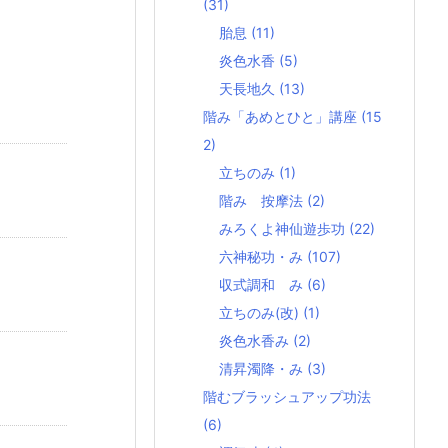
(31)
胎息
(11)
炎色水香
(5)
天長地久
(13)
階み「あめとひと」講座
(15
2)
立ちのみ
(1)
階み 按摩法
(2)
みろくよ神仙遊歩功
(22)
六神秘功・み
(107)
収式調和 み
(6)
立ちのみ(改)
(1)
炎色水香み
(2)
清昇濁降・み
(3)
階むブラッシュアップ功法
(6)