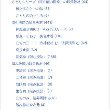
さとりシリーズ（潜在能力開発）の録音教材
(44)
日之本さとりの法
(31)
さとりののりしろ
(6)
階む段階の録音教材
(441)
神鳳遊歩功(CD・MicroSDカード)
(7)
胎息・そわか、炎色水香
(118)
立ちの三・一、六神秘功 む、清昇濁降 む
(62)
戻戻止痛
(82)
調気功（階む授訣）
(168)
階み段階の録音教材
(46)
伊雑宮（階み伝訣）
(1)
五音和（階み画訣）
(7)
慧眼功（階み観訣）
(8)
生音功（階み授訣）
(1)
立ちのみ、清昇濁降 み
(8)
階み静功全次元
(4)