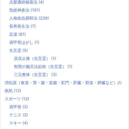
点竅通経秘薬法
(4)
気絶神倉法
(191)
人格統合調和法
(239)
長寿長生法
(7)
足湯
(81)
肩甲骨はがし
(1)
生言霊
(5)
戻戻止痛（生言霊）
(1)
智慧の脳天法起術（生言霊）
(1)
三元整体（生言霊）
(3)
消化器（食道・胃・腸・直腸・肛門・肝臓・胆道・膵臓など）の
病気
(12)
スポーツ
(12)
肩甲骨
(3)
テニス
(3)
スキー
(4)