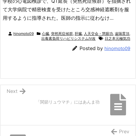
学校の心電図検診で、QT延長（突然死症候群）を指摘され
て大学病院で精密検査を受けたところ交感神経遮断剤を服
用するように指導された。医師の指示に従わなけ…
hinomoto09
心臓
,
突然死症候群
,
肝臓
,
人天交会・慧眼功
,
遠隔貫頂
,
出毒素負荷リハビリシステムⅣ改
日之本元極気功
Posted by
hinomoto09
Next
「関節リュウマチ」にはあんま功
Prev