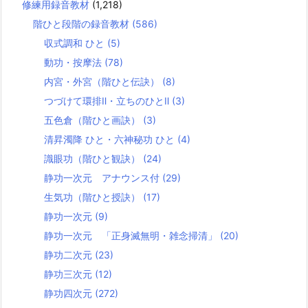
修練用録音教材
(1,218)
階ひと段階の録音教材
(586)
収式調和 ひと
(5)
動功・按摩法
(78)
内宮・外宮（階ひと伝訣）
(8)
つづけて環排Ⅱ・立ちのひとⅡ
(3)
五色倉（階ひと画訣）
(3)
清昇濁降 ひと・六神秘功 ひと
(4)
識眼功（階ひと観訣）
(24)
静功一次元 アナウンス付
(29)
生気功（階ひと授訣）
(17)
静功一次元
(9)
静功一次元 「正身滅無明・雑念掃清」
(20)
静功二次元
(23)
静功三次元
(12)
静功四次元
(272)