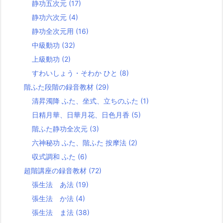
静功五次元
(17)
静功六次元
(4)
静功全次元用
(16)
中級動功
(32)
上級動功
(2)
すわいしょう・そわか ひと
(8)
階ふた段階の録音教材
(29)
清昇濁降 ふた、坐式、立ちのふた
(1)
日精月華、日華月花、日色月香
(5)
階ふた静功全次元
(3)
六神秘功 ふた、階ふた 按摩法
(2)
収式調和 ふた
(6)
超階講座の録音教材
(72)
張生法 あ法
(19)
張生法 か法
(4)
張生法 ま法
(38)