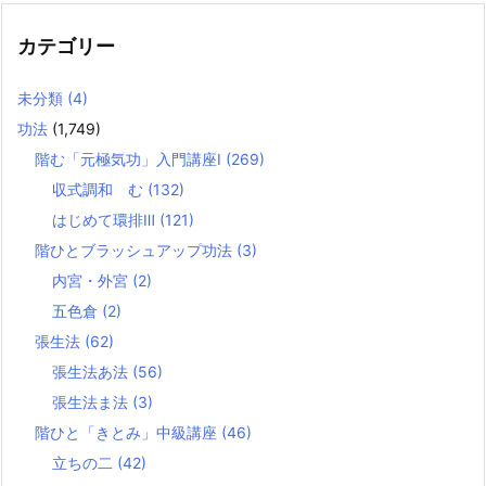
カテゴリー
未分類
(4)
功法
(1,749)
階む「元極気功」入門講座Ⅰ
(269)
収式調和 む
(132)
はじめて環排Ⅲ
(121)
階ひとブラッシュアップ功法
(3)
内宮・外宮
(2)
五色倉
(2)
張生法
(62)
張生法あ法
(56)
張生法ま法
(3)
階ひと「きとみ」中級講座
(46)
立ちの二
(42)