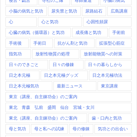
寝言・戯言
寺社のご縁
尊師重道
小脳の病気
小脳の病気と気功
尿失禁と気功
尿路結石
広島講座
心
心と気功
心因性頻尿
心臓の病気（循環器）と気功
成長痛と気功
手術前
手術後
手術日
抗がん剤と気功
拡張型心筋症
指気功
放射性物質の処理
放射能物質への対策
日々のできごと
日々の修錬
日々の暮らしから
日之本元極
日之本元極グッズ
日之本元極功法
日之本元極気功
最新ニュース
東京講座
東京（講座、自主錬功会）のご案内
東北 青森 弘前 盛岡 仙台 宮城・女川
東北（講座、自主錬功会）のご案内
歯・口内と気功
母と気功
母と私への試練
母の修錬
気功との出会い