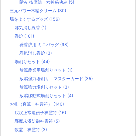
階み 按摩法・六神秘功み
(5)
三元パワー木精クリーム
(30)
場をよくするグッズ
(156)
邪気消し線香
(1)
香炉
(101)
菱香炉用 ミニバッグ
(98)
邪気消し香炉
(3)
場創りセット
(44)
放瀉農業用場創りセット
(1)
放瀉強力場創り マスターカード
(35)
放瀉強力場創りセット
(3)
放瀉移動式場創りセット
(4)
お札（直筆 神霊符）
(140)
戻戻正常遺伝子神霊符
(16)
邪魔末濁防御神霊符
(5)
数霊 神霊符
(3)