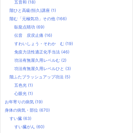
五音和
(18)
階ひと高級(恒久)講座
(1)
階む「元極気功」その他
(166)
臥龍点睛功
(69)
伝音 戻戻止痛
(16)
すわいしょう・そわか む
(19)
免疫力活性適正化手当法
(46)
功法有無屋久用レベルむ
(2)
功法有無屋久用レベルひと
(3)
階ふたブラッシュアップ功法
(5)
五色光
(1)
心眼光
(1)
お年寄りの病気
(19)
身体の病気・部位
(670)
すい臓
(63)
すい臓がん
(60)