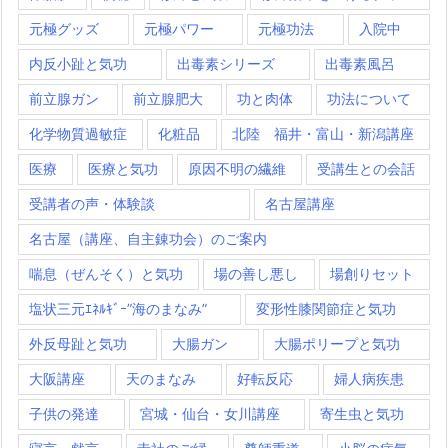
元極グッズ
元極パワー
元極功法
入院中
内反小趾と気功
出毒素シリーズ
出毒素風呂
前立腺ガン
前立腺肥大
功と肉体
功法について
化学物質過敏症
化粧品
北陸 福井・富山・新潟講座
医療
医療と気功
原因不明の繊維
受講生との会話
受講者の声・体験談
名古屋講座
名古屋（講座、自主錬功会）のご案内
喘息（ぜんそく）と気功
場の善し悪し
場創りセット
塩状三元ｴﾈﾙｷﾞｰ”海のまなみ”
変形性膝関節症と気功
外反母趾と気功
大腸ガン
大腸ポリープと気功
大阪講座
天のまなみ
好転反応
婦人病疾患
子供の発達
宮城・仙台・女川講座
寄生虫と気功