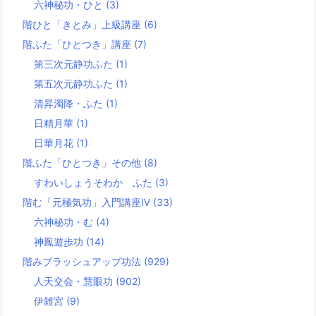
六神秘功・ひと
(3)
階ひと「きとみ」上級講座
(6)
階ふた「ひとつき」講座
(7)
第三次元静功ふた
(1)
第五次元静功ふた
(1)
清昇濁降・ふた
(1)
日精月華
(1)
日華月花
(1)
階ふた「ひとつき」その他
(8)
すわいしょうそわか ふた
(3)
階む「元極気功」入門講座Ⅳ
(33)
六神秘功・む
(4)
神鳳遊歩功
(14)
階みブラッシュアップ功法
(929)
人天交会・慧眼功
(902)
伊雑宮
(9)