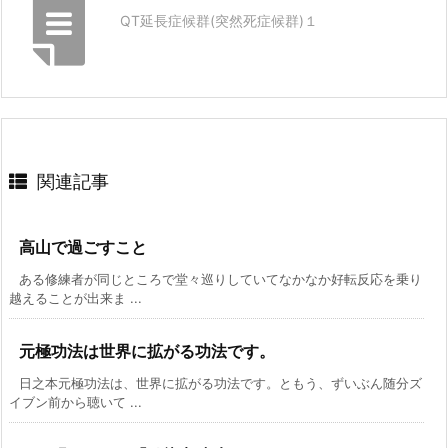
QT延長症候群(突然死症候群)１
関連記事
高山で過ごすこと
ある修練者が同じところで堂々巡りしていてなかなか好転反応を乗り
越えることが出来ま ...
元極功法は世界に拡がる功法です。
日之本元極功法は、世界に拡がる功法です。ともう、ずいぶん随分ズ
イブン前から聴いて ...