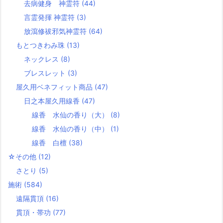
去病健身 神霊符
(44)
言霊発揮 神霊符
(3)
放瀉修祓邪気神霊符
(64)
もとつきわみ珠
(13)
ネックレス
(8)
ブレスレット
(3)
屋久用ベネフィット商品
(47)
日之本屋久用線香
(47)
線香 水仙の香り（大）
(8)
線香 水仙の香り（中）
(1)
線香 白檀
(38)
☆その他
(12)
さとり
(5)
施術
(584)
遠隔貫頂
(16)
貫頂・帯功
(77)