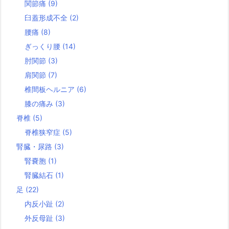
関節痛
(9)
臼蓋形成不全
(2)
腰痛
(8)
ぎっくり腰
(14)
肘関節
(3)
肩関節
(7)
椎間板ヘルニア
(6)
膝の痛み
(3)
脊椎
(5)
脊椎狭窄症
(5)
腎臓・尿路
(3)
腎嚢胞
(1)
腎臓結石
(1)
足
(22)
内反小趾
(2)
外反母趾
(3)