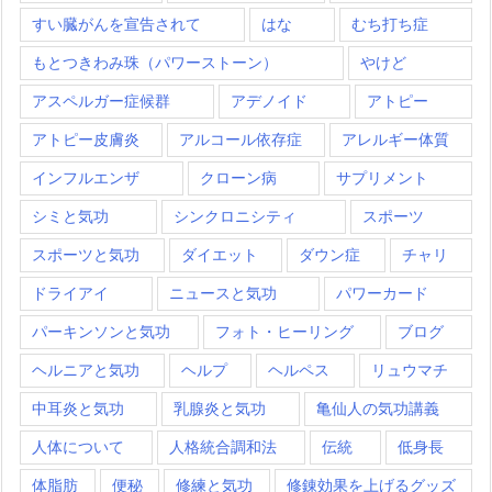
すい臓がんを宣告されて
はな
むち打ち症
もとつきわみ珠（パワーストーン）
やけど
アスペルガー症候群
アデノイド
アトピー
アトピー皮膚炎
アルコール依存症
アレルギー体質
インフルエンザ
クローン病
サプリメント
シミと気功
シンクロニシティ
スポーツ
スポーツと気功
ダイエット
ダウン症
チャリ
ドライアイ
ニュースと気功
パワーカード
パーキンソンと気功
フォト・ヒーリング
ブログ
ヘルニアと気功
ヘルプ
ヘルペス
リュウマチ
中耳炎と気功
乳腺炎と気功
亀仙人の気功講義
人体について
人格統合調和法
伝統
低身長
体脂肪
便秘
修練と気功
修錬効果を上げるグッズ