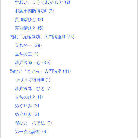
すわいしょうそわか ひと
(2)
邪魔末濁防御功Ⅱ
(7)
貫頂階ひと
(2)
帯功階ひと
(5)
階む「元極気功」入門講座Ⅲ
(75)
立ちの一
(38)
立ちの三
(1)
清昇濁降・む
(30)
階ひと「きとみ」入門講座
(41)
つづけて環排Ⅲ
(1)
清昇濁降・ひと
(7)
立ちのひと
(1)
めぐりみ
(3)
めぐりき
(3)
階ひと 按摩法
(3)
第一次元静功
(4)