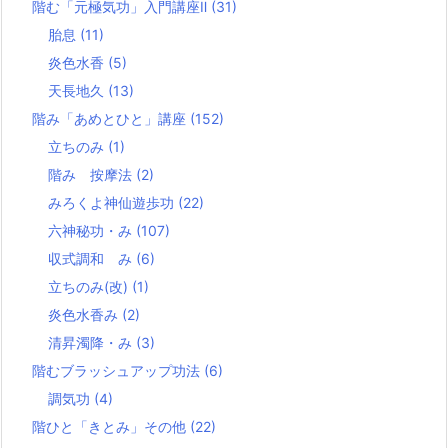
階む「元極気功」入門講座Ⅱ
(31)
胎息
(11)
炎色水香
(5)
天長地久
(13)
階み「あめとひと」講座
(152)
立ちのみ
(1)
階み 按摩法
(2)
みろくよ神仙遊歩功
(22)
六神秘功・み
(107)
収式調和 み
(6)
立ちのみ(改)
(1)
炎色水香み
(2)
清昇濁降・み
(3)
階むブラッシュアップ功法
(6)
調気功
(4)
階ひと「きとみ」その他
(22)