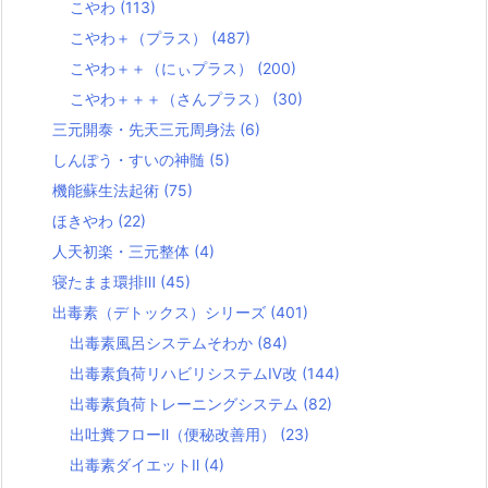
こやわ
(113)
こやわ＋（プラス）
(487)
こやわ＋＋（にぃプラス）
(200)
こやわ＋＋＋（さんプラス）
(30)
三元開泰・先天三元周身法
(6)
しんぽう・すいの神髄
(5)
機能蘇生法起術
(75)
ほきやわ
(22)
人天初楽・三元整体
(4)
寝たまま環排Ⅲ
(45)
出毒素（デトックス）シリーズ
(401)
出毒素風呂システムそわか
(84)
出毒素負荷リハビリシステムⅣ改
(144)
出毒素負荷トレーニングシステム
(82)
出吐糞フローⅡ（便秘改善用）
(23)
出毒素ダイエットⅡ
(4)