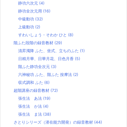
静功六次元
(4)
静功全次元用
(16)
中級動功
(32)
上級動功
(2)
すわいしょう・そわか ひと
(8)
階ふた段階の録音教材
(29)
清昇濁降 ふた、坐式、立ちのふた
(1)
日精月華、日華月花、日色月香
(5)
階ふた静功全次元
(3)
六神秘功 ふた、階ふた 按摩法
(2)
収式調和 ふた
(6)
超階講座の録音教材
(72)
張生法 あ法
(19)
張生法 か法
(4)
張生法 ま法
(38)
さとりシリーズ（潜在能力開発）の録音教材
(44)