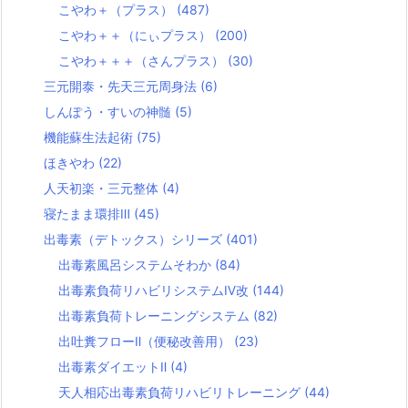
こやわ＋（プラス）
(487)
こやわ＋＋（にぃプラス）
(200)
こやわ＋＋＋（さんプラス）
(30)
三元開泰・先天三元周身法
(6)
しんぽう・すいの神髄
(5)
機能蘇生法起術
(75)
ほきやわ
(22)
人天初楽・三元整体
(4)
寝たまま環排Ⅲ
(45)
出毒素（デトックス）シリーズ
(401)
出毒素風呂システムそわか
(84)
出毒素負荷リハビリシステムⅣ改
(144)
出毒素負荷トレーニングシステム
(82)
出吐糞フローⅡ（便秘改善用）
(23)
出毒素ダイエットⅡ
(4)
天人相応出毒素負荷リハビリトレーニング
(44)