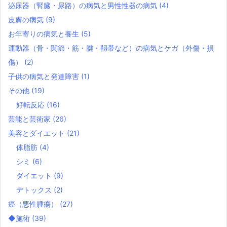
泌尿器（腎臓・尿路）の病気と男性性器の病気
(4)
皮膚の病気
(9)
お年寄りの病気と養生
(5)
運動器（骨・関節・筋・腱・靱帯など）の病気とケガ（外傷・損
傷）
(2)
子供の病気と発達障害
(1)
その他
(19)
好転反応
(16)
芸能と芸術家
(26)
美容とダイエット
(21)
体脂肪
(4)
シミ
(6)
ダイエット
(9)
デトックス
(2)
癌（悪性腫瘍）
(27)
◆施術
(39)