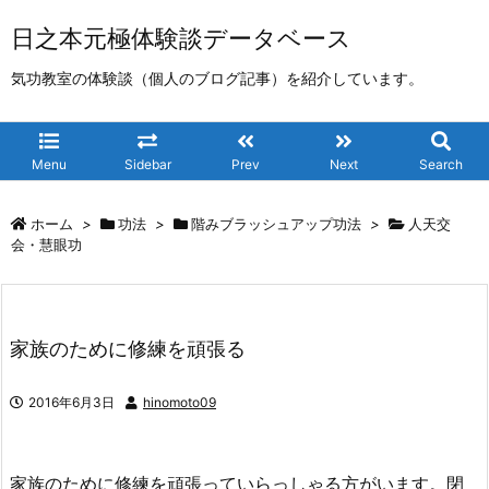
日之本元極体験談データベース
気功教室の体験談（個人のブログ記事）を紹介しています。
Menu
Sidebar
Prev
Next
Search
ホーム
>
功法
>
階みブラッシュアップ功法
>
人天交
会・慧眼功
家族のために修練を頑張る
2016年6月3日
hinomoto09
家族のために修練を頑張っていらっしゃる方がいます。閉