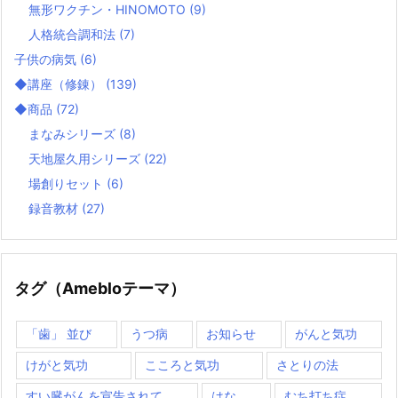
無形ワクチン・HINOMOTO
(9)
人格統合調和法
(7)
子供の病気
(6)
◆講座（修錬）
(139)
◆商品
(72)
まなみシリーズ
(8)
天地屋久用シリーズ
(22)
場創りセット
(6)
録音教材
(27)
タグ（Amebloテーマ）
「歯」 並び
うつ病
お知らせ
がんと気功
けがと気功
こころと気功
さとりの法
すい臓がんを宣告されて
はな
むち打ち症