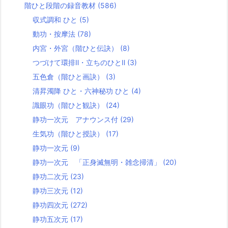
階ひと段階の録音教材
(586)
収式調和 ひと
(5)
動功・按摩法
(78)
内宮・外宮（階ひと伝訣）
(8)
つづけて環排Ⅱ・立ちのひとⅡ
(3)
五色倉（階ひと画訣）
(3)
清昇濁降 ひと・六神秘功 ひと
(4)
識眼功（階ひと観訣）
(24)
静功一次元 アナウンス付
(29)
生気功（階ひと授訣）
(17)
静功一次元
(9)
静功一次元 「正身滅無明・雑念掃清」
(20)
静功二次元
(23)
静功三次元
(12)
静功四次元
(272)
静功五次元
(17)