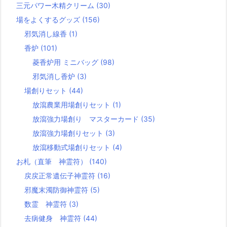
三元パワー木精クリーム
(30)
場をよくするグッズ
(156)
邪気消し線香
(1)
香炉
(101)
菱香炉用 ミニバッグ
(98)
邪気消し香炉
(3)
場創りセット
(44)
放瀉農業用場創りセット
(1)
放瀉強力場創り マスターカード
(35)
放瀉強力場創りセット
(3)
放瀉移動式場創りセット
(4)
お札（直筆 神霊符）
(140)
戻戻正常遺伝子神霊符
(16)
邪魔末濁防御神霊符
(5)
数霊 神霊符
(3)
去病健身 神霊符
(44)