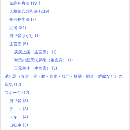
気絶神倉法
(191)
人格統合調和法
(239)
長寿長生法
(7)
足湯
(81)
肩甲骨はがし
(1)
生言霊
(5)
戻戻止痛（生言霊）
(1)
智慧の脳天法起術（生言霊）
(1)
三元整体（生言霊）
(3)
消化器（食道・胃・腸・直腸・肛門・肝臓・胆道・膵臓など）の
病気
(12)
スポーツ
(12)
肩甲骨
(3)
テニス
(3)
スキー
(4)
自転車
(3)