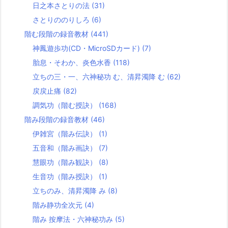
日之本さとりの法
(31)
さとりののりしろ
(6)
階む段階の録音教材
(441)
神鳳遊歩功(CD・MicroSDカード)
(7)
胎息・そわか、炎色水香
(118)
立ちの三・一、六神秘功 む、清昇濁降 む
(62)
戻戻止痛
(82)
調気功（階む授訣）
(168)
階み段階の録音教材
(46)
伊雑宮（階み伝訣）
(1)
五音和（階み画訣）
(7)
慧眼功（階み観訣）
(8)
生音功（階み授訣）
(1)
立ちのみ、清昇濁降 み
(8)
階み静功全次元
(4)
階み 按摩法・六神秘功み
(5)