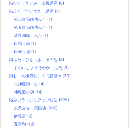
階ひと「きとみ」上級講座
(6)
階ふた「ひとつき」講座
(7)
第三次元静功ふた
(1)
第五次元静功ふた
(1)
清昇濁降・ふた
(1)
日精月華
(1)
日華月花
(1)
階ふた「ひとつき」その他
(8)
すわいしょうそわか ふた
(3)
階む「元極気功」入門講座Ⅳ
(33)
六神秘功・む
(4)
神鳳遊歩功
(14)
階みブラッシュアップ功法
(929)
人天交会・慧眼功
(902)
伊雑宮
(9)
五音和
(18)