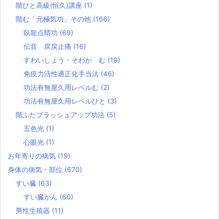
階ひと高級(恒久)講座
(1)
階む「元極気功」その他
(166)
臥龍点睛功
(69)
伝音 戻戻止痛
(16)
すわいしょう・そわか む
(19)
免疫力活性適正化手当法
(46)
功法有無屋久用レベルむ
(2)
功法有無屋久用レベルひと
(3)
階ふたブラッシュアップ功法
(5)
五色光
(1)
心眼光
(1)
お年寄りの病気
(19)
身体の病気・部位
(670)
すい臓
(63)
すい臓がん
(60)
男性生殖器
(11)