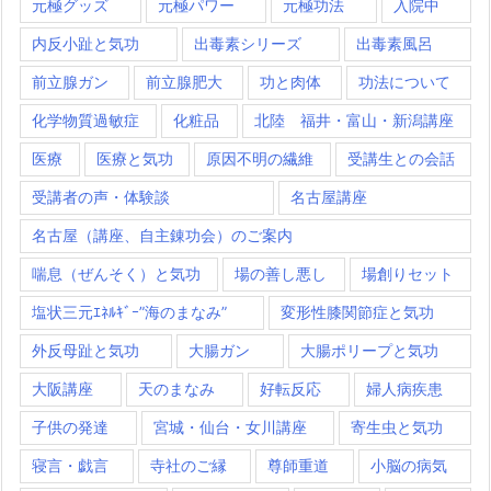
元極グッズ
元極パワー
元極功法
入院中
内反小趾と気功
出毒素シリーズ
出毒素風呂
前立腺ガン
前立腺肥大
功と肉体
功法について
化学物質過敏症
化粧品
北陸 福井・富山・新潟講座
医療
医療と気功
原因不明の繊維
受講生との会話
受講者の声・体験談
名古屋講座
名古屋（講座、自主錬功会）のご案内
喘息（ぜんそく）と気功
場の善し悪し
場創りセット
塩状三元ｴﾈﾙｷﾞｰ”海のまなみ”
変形性膝関節症と気功
外反母趾と気功
大腸ガン
大腸ポリープと気功
大阪講座
天のまなみ
好転反応
婦人病疾患
子供の発達
宮城・仙台・女川講座
寄生虫と気功
寝言・戯言
寺社のご縁
尊師重道
小脳の病気