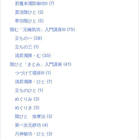
邪魔末濁防御功Ⅱ
(7)
貫頂階ひと
(2)
帯功階ひと
(5)
階む「元極気功」入門講座Ⅲ
(75)
立ちの一
(38)
立ちの三
(1)
清昇濁降・む
(30)
階ひと「きとみ」入門講座
(41)
つづけて環排Ⅲ
(1)
清昇濁降・ひと
(7)
立ちのひと
(1)
めぐりみ
(3)
めぐりき
(3)
階ひと 按摩法
(3)
第一次元静功
(4)
六神秘功・ひと
(3)