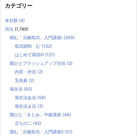
カテゴリー
未分類
(4)
功法
(1,749)
階む「元極気功」入門講座Ⅰ
(269)
収式調和 む
(132)
はじめて環排Ⅲ
(121)
階ひとブラッシュアップ功法
(3)
内宮・外宮
(2)
五色倉
(2)
張生法
(62)
張生法あ法
(56)
張生法ま法
(3)
階ひと「きとみ」中級講座
(46)
立ちの二
(42)
階む「元極気功」入門講座Ⅱ
(31)