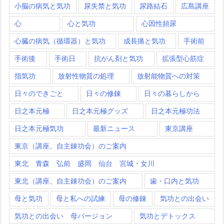
小脳の病気と気功
尿失禁と気功
尿路結石
広島講座
心
心と気功
心因性頻尿
心臓の病気（循環器）と気功
成長痛と気功
手術前
手術後
手術日
抗がん剤と気功
拡張型心筋症
指気功
放射性物質の処理
放射能物質への対策
日々のできごと
日々の修錬
日々の暮らしから
日之本元極
日之本元極グッズ
日之本元極功法
日之本元極気功
最新ニュース
東京講座
東京（講座、自主錬功会）のご案内
東北 青森 弘前 盛岡 仙台 宮城・女川
東北（講座、自主錬功会）のご案内
歯・口内と気功
母と気功
母と私への試練
母の修錬
気功との出会い
気功との出会い 母バージョン
気功とデトックス