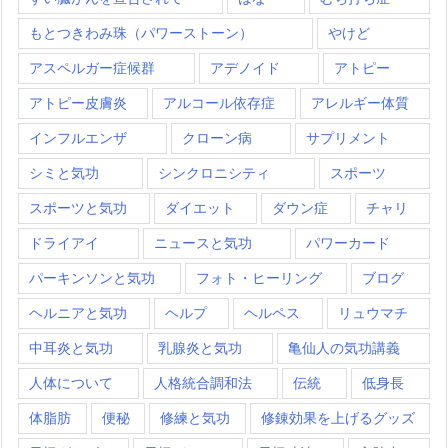
もとつきわみ珠（パワーストーン）
やけど
アスペルガー症候群
アデノイド
アトピー
アトピー皮膚炎
アルコール依存症
アレルギー体質
インフルエンザ
クローン病
サプリメント
シミと気功
シンクロニシティ
スポーツ
スポーツと気功
ダイエット
ダウン症
チャリ
ドライアイ
ニュースと気功
パワーカード
パーキンソンと気功
フォト・ヒーリング
ブログ
ヘルニアと気功
ヘルプ
ヘルペス
リュウマチ
中耳炎と気功
乳腺炎と気功
亀仙人の気功講義
人体について
人格統合調和法
伝統
低身長
体脂肪
便秘
修練と気功
修錬効果を上げるグッズ