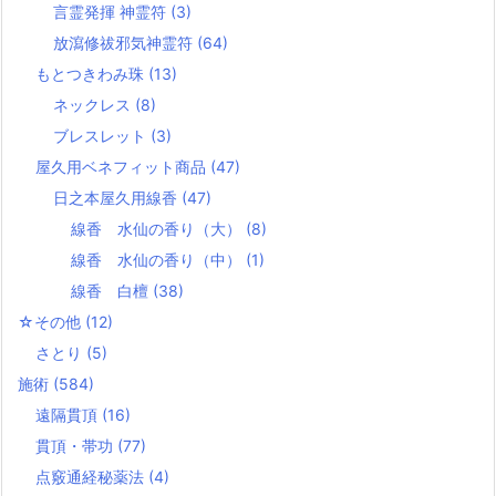
言霊発揮 神霊符
(3)
放瀉修祓邪気神霊符
(64)
もとつきわみ珠
(13)
ネックレス
(8)
ブレスレット
(3)
屋久用ベネフィット商品
(47)
日之本屋久用線香
(47)
線香 水仙の香り（大）
(8)
線香 水仙の香り（中）
(1)
線香 白檀
(38)
☆その他
(12)
さとり
(5)
施術
(584)
遠隔貫頂
(16)
貫頂・帯功
(77)
点竅通経秘薬法
(4)