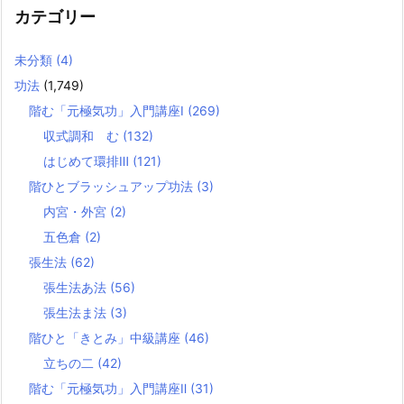
カテゴリー
未分類
(4)
功法
(1,749)
階む「元極気功」入門講座Ⅰ
(269)
収式調和 む
(132)
はじめて環排Ⅲ
(121)
階ひとブラッシュアップ功法
(3)
内宮・外宮
(2)
五色倉
(2)
張生法
(62)
張生法あ法
(56)
張生法ま法
(3)
階ひと「きとみ」中級講座
(46)
立ちの二
(42)
階む「元極気功」入門講座Ⅱ
(31)