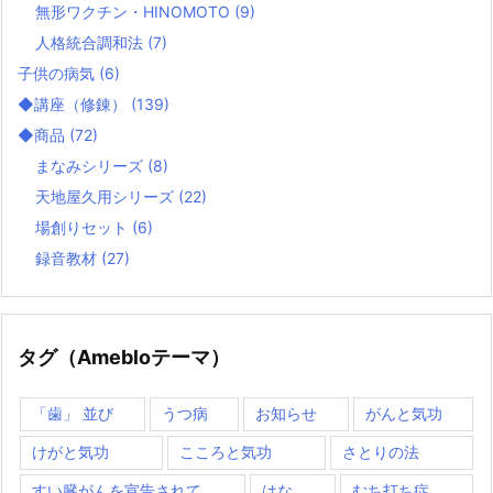
無形ワクチン・HINOMOTO
(9)
人格統合調和法
(7)
子供の病気
(6)
◆講座（修錬）
(139)
◆商品
(72)
まなみシリーズ
(8)
天地屋久用シリーズ
(22)
場創りセット
(6)
録音教材
(27)
タグ（Amebloテーマ）
「歯」 並び
うつ病
お知らせ
がんと気功
けがと気功
こころと気功
さとりの法
すい臓がんを宣告されて
はな
むち打ち症