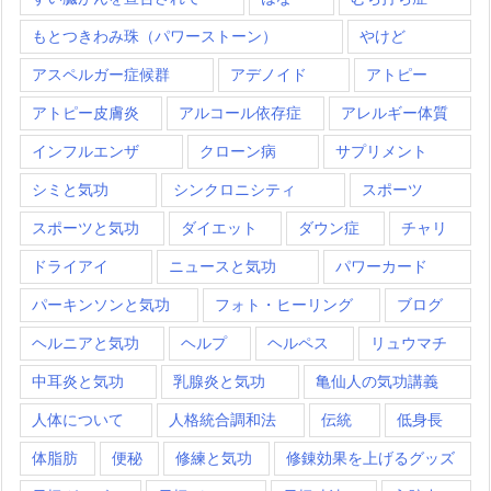
もとつきわみ珠（パワーストーン）
やけど
アスペルガー症候群
アデノイド
アトピー
アトピー皮膚炎
アルコール依存症
アレルギー体質
インフルエンザ
クローン病
サプリメント
シミと気功
シンクロニシティ
スポーツ
スポーツと気功
ダイエット
ダウン症
チャリ
ドライアイ
ニュースと気功
パワーカード
パーキンソンと気功
フォト・ヒーリング
ブログ
ヘルニアと気功
ヘルプ
ヘルペス
リュウマチ
中耳炎と気功
乳腺炎と気功
亀仙人の気功講義
人体について
人格統合調和法
伝統
低身長
体脂肪
便秘
修練と気功
修錬効果を上げるグッズ