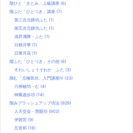
階ひと「きとみ」上級講座
(6)
階ふた「ひとつき」講座
(7)
第三次元静功ふた
(1)
第五次元静功ふた
(1)
清昇濁降・ふた
(1)
日精月華
(1)
日華月花
(1)
階ふた「ひとつき」その他
(8)
すわいしょうそわか ふた
(3)
階む「元極気功」入門講座Ⅳ
(33)
六神秘功・む
(4)
神鳳遊歩功
(14)
階みブラッシュアップ功法
(929)
人天交会・慧眼功
(902)
伊雑宮
(9)
五音和
(18)