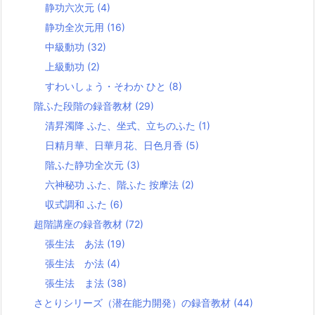
静功六次元
(4)
静功全次元用
(16)
中級動功
(32)
上級動功
(2)
すわいしょう・そわか ひと
(8)
階ふた段階の録音教材
(29)
清昇濁降 ふた、坐式、立ちのふた
(1)
日精月華、日華月花、日色月香
(5)
階ふた静功全次元
(3)
六神秘功 ふた、階ふた 按摩法
(2)
収式調和 ふた
(6)
超階講座の録音教材
(72)
張生法 あ法
(19)
張生法 か法
(4)
張生法 ま法
(38)
さとりシリーズ（潜在能力開発）の録音教材
(44)