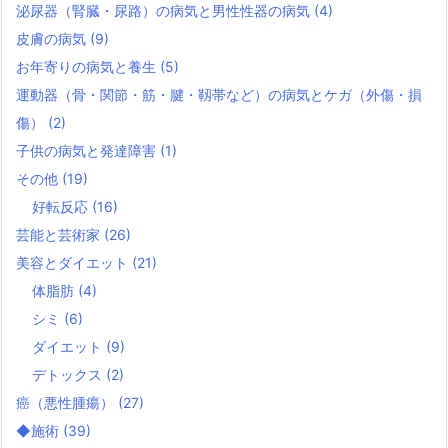
泌尿器（腎臓・尿路）の病気と男性性器の病気
(4)
皮膚の病気
(9)
お年寄りの病気と養生
(5)
運動器（骨・関節・筋・腱・靱帯など）の病気とケガ（外傷・損
傷）
(2)
子供の病気と発達障害
(1)
その他
(19)
好転反応
(16)
芸能と芸術家
(26)
美容とダイエット
(21)
体脂肪
(4)
シミ
(6)
ダイエット
(9)
デトックス
(2)
癌（悪性腫瘍）
(27)
◆施術
(39)