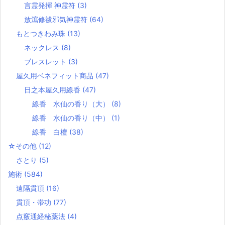
言霊発揮 神霊符
(3)
放瀉修祓邪気神霊符
(64)
もとつきわみ珠
(13)
ネックレス
(8)
ブレスレット
(3)
屋久用ベネフィット商品
(47)
日之本屋久用線香
(47)
線香 水仙の香り（大）
(8)
線香 水仙の香り（中）
(1)
線香 白檀
(38)
☆その他
(12)
さとり
(5)
施術
(584)
遠隔貫頂
(16)
貫頂・帯功
(77)
点竅通経秘薬法
(4)