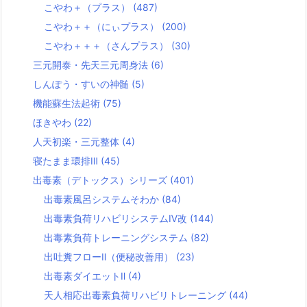
こやわ＋（プラス）
(487)
こやわ＋＋（にぃプラス）
(200)
こやわ＋＋＋（さんプラス）
(30)
三元開泰・先天三元周身法
(6)
しんぽう・すいの神髄
(5)
機能蘇生法起術
(75)
ほきやわ
(22)
人天初楽・三元整体
(4)
寝たまま環排Ⅲ
(45)
出毒素（デトックス）シリーズ
(401)
出毒素風呂システムそわか
(84)
出毒素負荷リハビリシステムⅣ改
(144)
出毒素負荷トレーニングシステム
(82)
出吐糞フローⅡ（便秘改善用）
(23)
出毒素ダイエットⅡ
(4)
天人相応出毒素負荷リハビリトレーニング
(44)