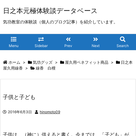
日之本元極体験談データベース
気功教室の体験談（個人のブログ記事）を紹介しています。
Menu
Sidebar
Prev
Next
Search
ホーム
>
気功グッズ
>
屋久用ベネフィット商品
>
日之本
屋久用線香
>
線香 白檀
子供と子ども
2016年6月3日
hinomoto09
子供は、（神に）供えると書く。今までは、「子ども」が