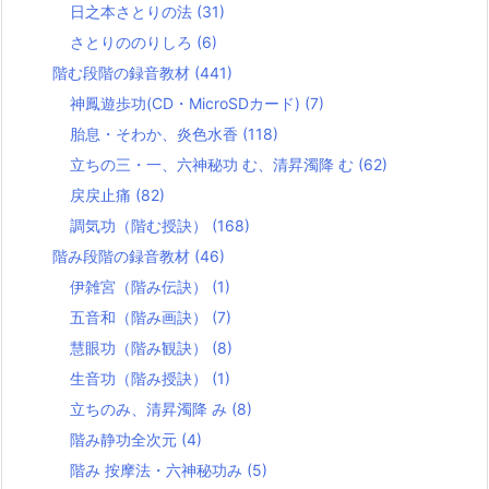
日之本さとりの法
(31)
さとりののりしろ
(6)
階む段階の録音教材
(441)
神鳳遊歩功(CD・MicroSDカード)
(7)
胎息・そわか、炎色水香
(118)
立ちの三・一、六神秘功 む、清昇濁降 む
(62)
戻戻止痛
(82)
調気功（階む授訣）
(168)
階み段階の録音教材
(46)
伊雑宮（階み伝訣）
(1)
五音和（階み画訣）
(7)
慧眼功（階み観訣）
(8)
生音功（階み授訣）
(1)
立ちのみ、清昇濁降 み
(8)
階み静功全次元
(4)
階み 按摩法・六神秘功み
(5)