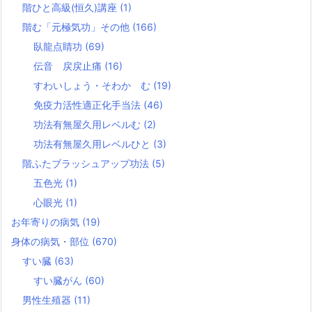
階ひと高級(恒久)講座
(1)
階む「元極気功」その他
(166)
臥龍点睛功
(69)
伝音 戻戻止痛
(16)
すわいしょう・そわか む
(19)
免疫力活性適正化手当法
(46)
功法有無屋久用レベルむ
(2)
功法有無屋久用レベルひと
(3)
階ふたブラッシュアップ功法
(5)
五色光
(1)
心眼光
(1)
お年寄りの病気
(19)
身体の病気・部位
(670)
すい臓
(63)
すい臓がん
(60)
男性生殖器
(11)