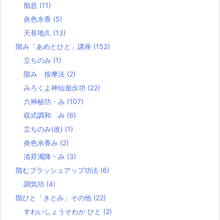
胎息
(11)
炎色水香
(5)
天長地久
(13)
階み「あめとひと」講座
(152)
立ちのみ
(1)
階み 按摩法
(2)
みろくよ神仙遊歩功
(22)
六神秘功・み
(107)
収式調和 み
(6)
立ちのみ(改)
(1)
炎色水香み
(2)
清昇濁降・み
(3)
階むブラッシュアップ功法
(6)
調気功
(4)
階ひと「きとみ」その他
(22)
すわいしょうそわか ひと
(2)