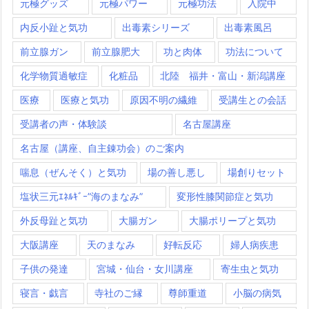
元極グッズ
元極パワー
元極功法
入院中
内反小趾と気功
出毒素シリーズ
出毒素風呂
前立腺ガン
前立腺肥大
功と肉体
功法について
化学物質過敏症
化粧品
北陸 福井・富山・新潟講座
医療
医療と気功
原因不明の繊維
受講生との会話
受講者の声・体験談
名古屋講座
名古屋（講座、自主錬功会）のご案内
喘息（ぜんそく）と気功
場の善し悪し
場創りセット
塩状三元ｴﾈﾙｷﾞｰ”海のまなみ”
変形性膝関節症と気功
外反母趾と気功
大腸ガン
大腸ポリープと気功
大阪講座
天のまなみ
好転反応
婦人病疾患
子供の発達
宮城・仙台・女川講座
寄生虫と気功
寝言・戯言
寺社のご縁
尊師重道
小脳の病気