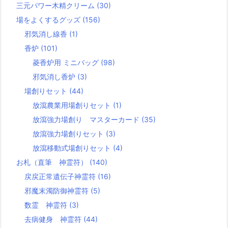
三元パワー木精クリーム
(30)
場をよくするグッズ
(156)
邪気消し線香
(1)
香炉
(101)
菱香炉用 ミニバッグ
(98)
邪気消し香炉
(3)
場創りセット
(44)
放瀉農業用場創りセット
(1)
放瀉強力場創り マスターカード
(35)
放瀉強力場創りセット
(3)
放瀉移動式場創りセット
(4)
お札（直筆 神霊符）
(140)
戻戻正常遺伝子神霊符
(16)
邪魔末濁防御神霊符
(5)
数霊 神霊符
(3)
去病健身 神霊符
(44)