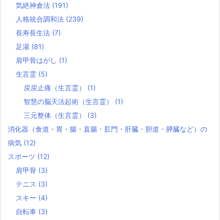
気絶神倉法
(191)
人格統合調和法
(239)
長寿長生法
(7)
足湯
(81)
肩甲骨はがし
(1)
生言霊
(5)
戻戻止痛（生言霊）
(1)
智慧の脳天法起術（生言霊）
(1)
三元整体（生言霊）
(3)
消化器（食道・胃・腸・直腸・肛門・肝臓・胆道・膵臓など）の
病気
(12)
スポーツ
(12)
肩甲骨
(3)
テニス
(3)
スキー
(4)
自転車
(3)