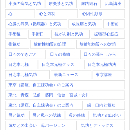
小脳の病気と気功
尿失禁と気功
尿路結石
広島講座
心
心と気功
心因性頻尿
心臓の病気（循環器）と気功
成長痛と気功
手術前
手術後
手術日
抗がん剤と気功
拡張型心筋症
指気功
放射性物質の処理
放射能物質への対策
日々のできごと
日々の修錬
日々の暮らしから
日之本元極
日之本元極グッズ
日之本元極功法
日之本元極気功
最新ニュース
東京講座
東京（講座、自主錬功会）のご案内
東北 青森 弘前 盛岡 仙台 宮城・女川
東北（講座、自主錬功会）のご案内
歯・口内と気功
母と気功
母と私への試練
母の修錬
気功との出会い
気功との出会い 母バージョン
気功とデトックス