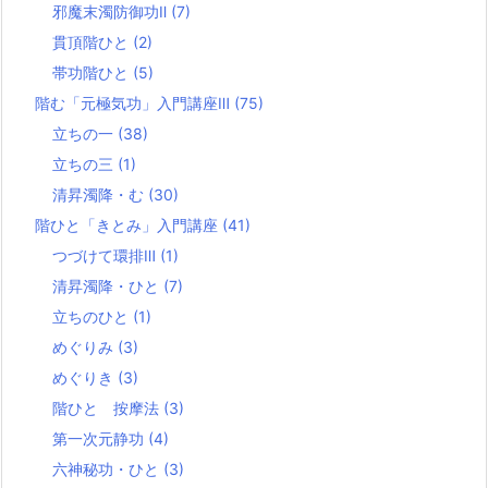
邪魔末濁防御功Ⅱ
(7)
貫頂階ひと
(2)
帯功階ひと
(5)
階む「元極気功」入門講座Ⅲ
(75)
立ちの一
(38)
立ちの三
(1)
清昇濁降・む
(30)
階ひと「きとみ」入門講座
(41)
つづけて環排Ⅲ
(1)
清昇濁降・ひと
(7)
立ちのひと
(1)
めぐりみ
(3)
めぐりき
(3)
階ひと 按摩法
(3)
第一次元静功
(4)
六神秘功・ひと
(3)