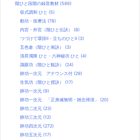
階ひと段階の録音教材
(586)
収式調和 ひと
(5)
動功・按摩法
(78)
内宮・外宮（階ひと伝訣）
(8)
つづけて環排Ⅱ・立ちのひとⅡ
(3)
五色倉（階ひと画訣）
(3)
清昇濁降 ひと・六神秘功 ひと
(4)
識眼功（階ひと観訣）
(24)
静功一次元 アナウンス付
(29)
生気功（階ひと授訣）
(17)
静功一次元
(9)
静功一次元 「正身滅無明・雑念掃清」
(20)
静功二次元
(23)
静功三次元
(12)
静功四次元
(272)
静功五次元
(17)