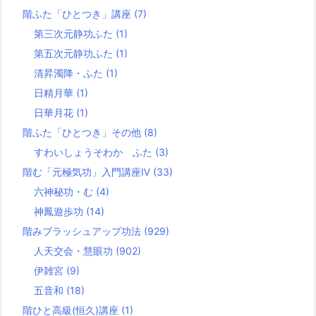
階ふた「ひとつき」講座
(7)
第三次元静功ふた
(1)
第五次元静功ふた
(1)
清昇濁降・ふた
(1)
日精月華
(1)
日華月花
(1)
階ふた「ひとつき」その他
(8)
すわいしょうそわか ふた
(3)
階む「元極気功」入門講座Ⅳ
(33)
六神秘功・む
(4)
神鳳遊歩功
(14)
階みブラッシュアップ功法
(929)
人天交会・慧眼功
(902)
伊雑宮
(9)
五音和
(18)
階ひと高級(恒久)講座
(1)