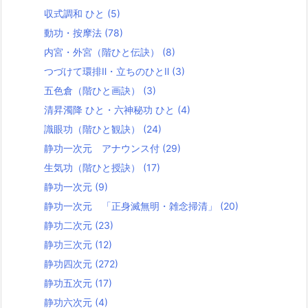
収式調和 ひと
(5)
動功・按摩法
(78)
内宮・外宮（階ひと伝訣）
(8)
つづけて環排Ⅱ・立ちのひとⅡ
(3)
五色倉（階ひと画訣）
(3)
清昇濁降 ひと・六神秘功 ひと
(4)
識眼功（階ひと観訣）
(24)
静功一次元 アナウンス付
(29)
生気功（階ひと授訣）
(17)
静功一次元
(9)
静功一次元 「正身滅無明・雑念掃清」
(20)
静功二次元
(23)
静功三次元
(12)
静功四次元
(272)
静功五次元
(17)
静功六次元
(4)