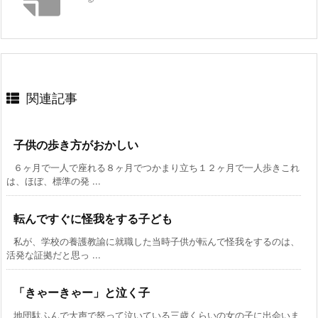
関連記事
子供の歩き方がおかしい
６ヶ月で一人で座れる８ヶ月でつかまり立ち１２ヶ月で一人歩きこれ
は、ほぼ、標準の発 ...
転んですぐに怪我をする子ども
私が、学校の養護教諭に就職した当時子供が転んで怪我をするのは、
活発な証拠だと思っ ...
「きゃーきゃー」と泣く子
地団駄ふんで大声で怒って泣いている三歳くらいの女の子に出会いま