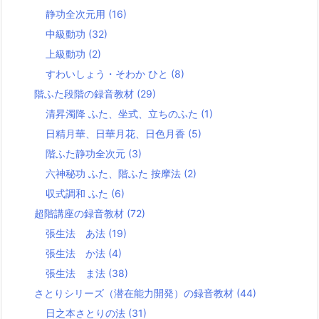
静功全次元用
(16)
中級動功
(32)
上級動功
(2)
すわいしょう・そわか ひと
(8)
階ふた段階の録音教材
(29)
清昇濁降 ふた、坐式、立ちのふた
(1)
日精月華、日華月花、日色月香
(5)
階ふた静功全次元
(3)
六神秘功 ふた、階ふた 按摩法
(2)
収式調和 ふた
(6)
超階講座の録音教材
(72)
張生法 あ法
(19)
張生法 か法
(4)
張生法 ま法
(38)
さとりシリーズ（潜在能力開発）の録音教材
(44)
日之本さとりの法
(31)