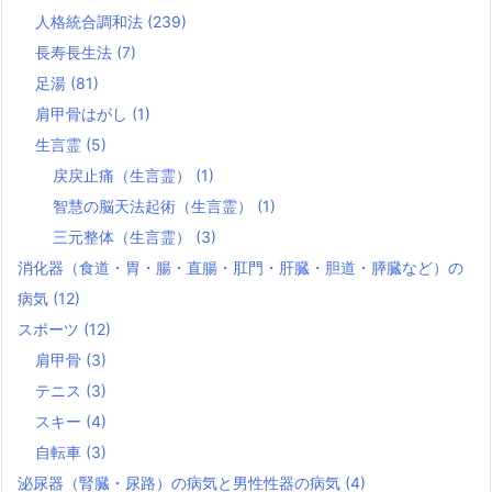
人格統合調和法
(239)
長寿長生法
(7)
足湯
(81)
肩甲骨はがし
(1)
生言霊
(5)
戻戻止痛（生言霊）
(1)
智慧の脳天法起術（生言霊）
(1)
三元整体（生言霊）
(3)
消化器（食道・胃・腸・直腸・肛門・肝臓・胆道・膵臓など）の
病気
(12)
スポーツ
(12)
肩甲骨
(3)
テニス
(3)
スキー
(4)
自転車
(3)
泌尿器（腎臓・尿路）の病気と男性性器の病気
(4)