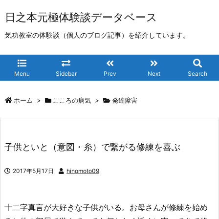
日之本元極体験談データベース
気功教室の体験談（個人のブログ記事）を紹介しています。
Menu
Sidebar
Prev
Next
Search
ホーム
>
こころの病気
>
発達障害
子供といと（意図・糸）で繋がる修練を喜ぶ
2017年5月17日
hinomoto09
十二字真言が大好きな子供がいる。お母さんが修練を始め