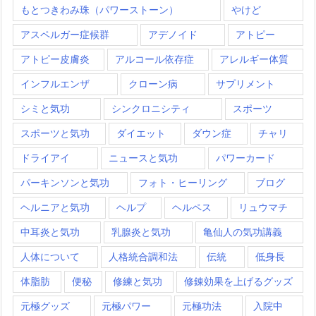
もとつきわみ珠（パワーストーン）
やけど
アスペルガー症候群
アデノイド
アトピー
アトピー皮膚炎
アルコール依存症
アレルギー体質
インフルエンザ
クローン病
サプリメント
シミと気功
シンクロニシティ
スポーツ
スポーツと気功
ダイエット
ダウン症
チャリ
ドライアイ
ニュースと気功
パワーカード
パーキンソンと気功
フォト・ヒーリング
ブログ
ヘルニアと気功
ヘルプ
ヘルペス
リュウマチ
中耳炎と気功
乳腺炎と気功
亀仙人の気功講義
人体について
人格統合調和法
伝統
低身長
体脂肪
便秘
修練と気功
修錬効果を上げるグッズ
元極グッズ
元極パワー
元極功法
入院中