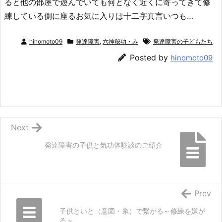
ると他の部屋で遊んでいても何となく近くに寄ってきて修
練している側に座るお気に入りは十二字真言いつも…
hinomoto09
発達障害
,
六神秘功・み
発達障害の子どもたち
Posted by
hinomoto09
Next
発達障害の子供と気功体験談のご紹介
Prev
子供といと（意図・糸）で繋がる～修練を嫌が
る～