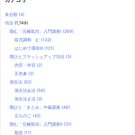
未分類
(4)
功法
(1,749)
階む「元極気功」入門講座Ⅰ
(269)
収式調和 む
(132)
はじめて環排Ⅲ
(121)
階ひとブラッシュアップ功法
(3)
内宮・外宮
(2)
五色倉
(2)
張生法
(62)
張生法あ法
(56)
張生法ま法
(3)
階ひと「きとみ」中級講座
(46)
立ちの二
(42)
階む「元極気功」入門講座Ⅱ
(31)
胎息
(11)