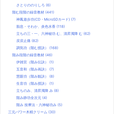
さとりののりしろ
(6)
階む段階の録音教材
(441)
神鳳遊歩功(CD・MicroSDカード)
(7)
胎息・そわか、炎色水香
(118)
立ちの三・一、六神秘功 む、清昇濁降 む
(62)
戻戻止痛
(82)
調気功（階む授訣）
(168)
階み段階の録音教材
(46)
伊雑宮（階み伝訣）
(1)
五音和（階み画訣）
(7)
慧眼功（階み観訣）
(8)
生音功（階み授訣）
(1)
立ちのみ、清昇濁降 み
(8)
階み静功全次元
(4)
階み 按摩法・六神秘功み
(5)
三元パワー木精クリーム
(30)