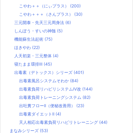
こやわ＋＋（にぃプラス）
(200)
こやわ＋＋＋（さんプラス）
(30)
三元開泰・先天三元周身法
(6)
しんぽう・すいの神髄
(5)
機能蘇生法起術
(75)
ほきやわ
(22)
人天初楽・三元整体
(4)
寝たまま環排Ⅲ
(45)
出毒素（デトックス）シリーズ
(401)
出毒素風呂システムそわか
(84)
出毒素負荷リハビリシステムⅣ改
(144)
出毒素負荷トレーニングシステム
(82)
出吐糞フローⅡ（便秘改善用）
(23)
出毒素ダイエットⅡ
(4)
天人相応出毒素負荷リハビリトレーニング
(44)
まなみシリーズ
(53)