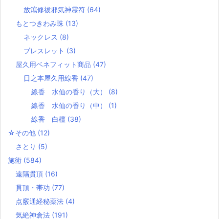
放瀉修祓邪気神霊符
(64)
もとつきわみ珠
(13)
ネックレス
(8)
ブレスレット
(3)
屋久用ベネフィット商品
(47)
日之本屋久用線香
(47)
線香 水仙の香り（大）
(8)
線香 水仙の香り（中）
(1)
線香 白檀
(38)
☆その他
(12)
さとり
(5)
施術
(584)
遠隔貫頂
(16)
貫頂・帯功
(77)
点竅通経秘薬法
(4)
気絶神倉法
(191)