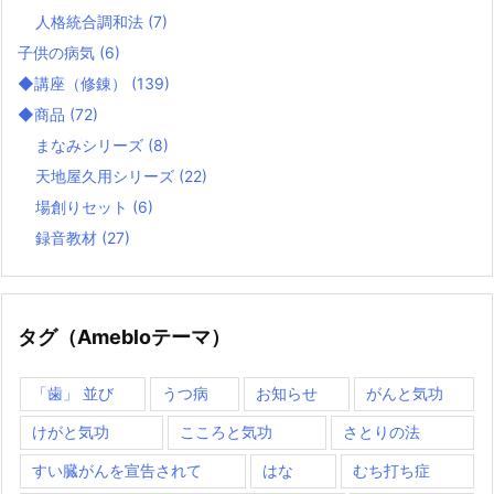
人格統合調和法
(7)
子供の病気
(6)
◆講座（修錬）
(139)
◆商品
(72)
まなみシリーズ
(8)
天地屋久用シリーズ
(22)
場創りセット
(6)
録音教材
(27)
タグ（Amebloテーマ）
「歯」 並び
うつ病
お知らせ
がんと気功
けがと気功
こころと気功
さとりの法
すい臓がんを宣告されて
はな
むち打ち症