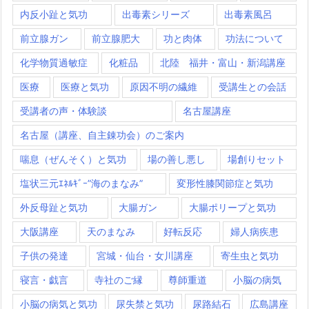
内反小趾と気功
出毒素シリーズ
出毒素風呂
前立腺ガン
前立腺肥大
功と肉体
功法について
化学物質過敏症
化粧品
北陸 福井・富山・新潟講座
医療
医療と気功
原因不明の繊維
受講生との会話
受講者の声・体験談
名古屋講座
名古屋（講座、自主錬功会）のご案内
喘息（ぜんそく）と気功
場の善し悪し
場創りセット
塩状三元ｴﾈﾙｷﾞｰ”海のまなみ”
変形性膝関節症と気功
外反母趾と気功
大腸ガン
大腸ポリープと気功
大阪講座
天のまなみ
好転反応
婦人病疾患
子供の発達
宮城・仙台・女川講座
寄生虫と気功
寝言・戯言
寺社のご縁
尊師重道
小脳の病気
小脳の病気と気功
尿失禁と気功
尿路結石
広島講座