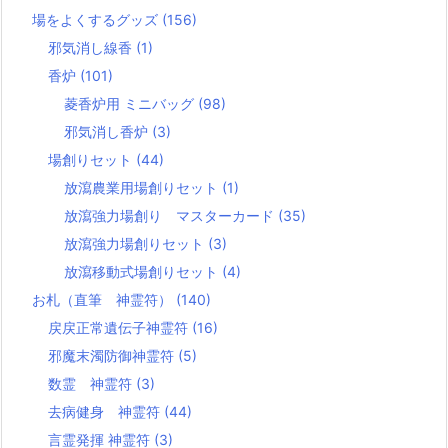
場をよくするグッズ
(156)
邪気消し線香
(1)
香炉
(101)
菱香炉用 ミニバッグ
(98)
邪気消し香炉
(3)
場創りセット
(44)
放瀉農業用場創りセット
(1)
放瀉強力場創り マスターカード
(35)
放瀉強力場創りセット
(3)
放瀉移動式場創りセット
(4)
お札（直筆 神霊符）
(140)
戻戻正常遺伝子神霊符
(16)
邪魔末濁防御神霊符
(5)
数霊 神霊符
(3)
去病健身 神霊符
(44)
言霊発揮 神霊符
(3)