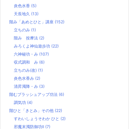
炎色水香
(5)
天長地久
(13)
階み「あめとひと」講座
(152)
立ちのみ
(1)
階み 按摩法
(2)
みろくよ神仙遊歩功
(22)
六神秘功・み
(107)
収式調和 み
(6)
立ちのみ(改)
(1)
炎色水香み
(2)
清昇濁降・み
(3)
階むブラッシュアップ功法
(6)
調気功
(4)
階ひと「きとみ」その他
(22)
すわいしょうそわか ひと
(2)
邪魔末濁防御功Ⅱ
(7)