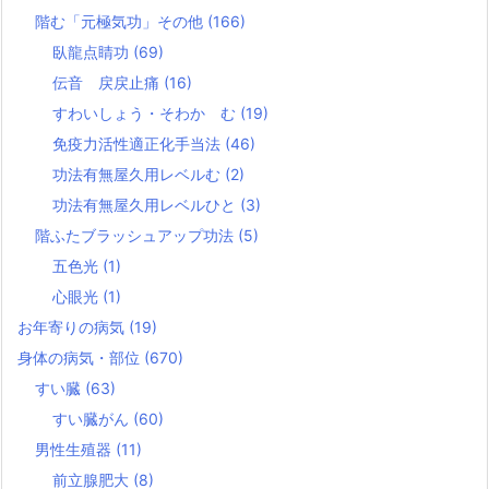
階む「元極気功」その他
(166)
臥龍点睛功
(69)
伝音 戻戻止痛
(16)
すわいしょう・そわか む
(19)
免疫力活性適正化手当法
(46)
功法有無屋久用レベルむ
(2)
功法有無屋久用レベルひと
(3)
階ふたブラッシュアップ功法
(5)
五色光
(1)
心眼光
(1)
お年寄りの病気
(19)
身体の病気・部位
(670)
すい臓
(63)
すい臓がん
(60)
男性生殖器
(11)
前立腺肥大
(8)