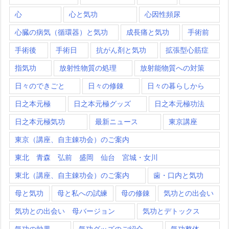
心
心と気功
心因性頻尿
心臓の病気（循環器）と気功
成長痛と気功
手術前
手術後
手術日
抗がん剤と気功
拡張型心筋症
指気功
放射性物質の処理
放射能物質への対策
日々のできごと
日々の修錬
日々の暮らしから
日之本元極
日之本元極グッズ
日之本元極功法
日之本元極気功
最新ニュース
東京講座
東京（講座、自主錬功会）のご案内
東北 青森 弘前 盛岡 仙台 宮城・女川
東北（講座、自主錬功会）のご案内
歯・口内と気功
母と気功
母と私への試練
母の修錬
気功との出会い
気功との出会い 母バージョン
気功とデトックス
気功の効果
気功グッズのご紹介
気功整体