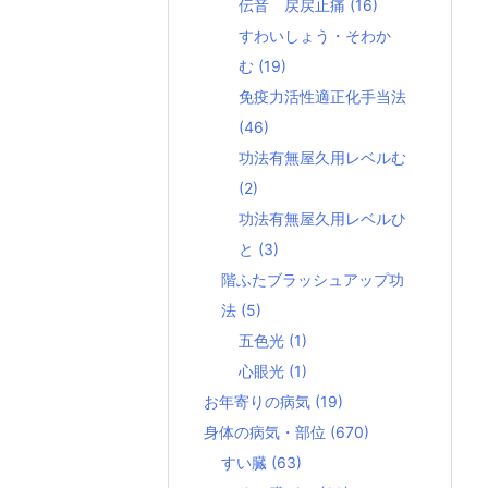
伝音 戻戻止痛
(16)
すわいしょう・そわか
む
(19)
免疫力活性適正化手当法
(46)
功法有無屋久用レベルむ
(2)
功法有無屋久用レベルひ
と
(3)
階ふたブラッシュアップ功
法
(5)
五色光
(1)
心眼光
(1)
お年寄りの病気
(19)
身体の病気・部位
(670)
すい臓
(63)