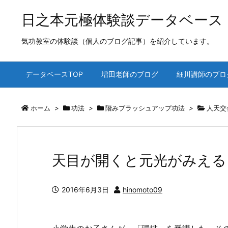
日之本元極体験談データベース
気功教室の体験談（個人のブログ記事）を紹介しています。
データベースTOP
増田老師のブログ
細川講師のブロ
ホーム
>
功法
>
階みブラッシュアップ功法
>
人天交
天目が開くと元光がみえる
2016年6月3日
hinomoto09