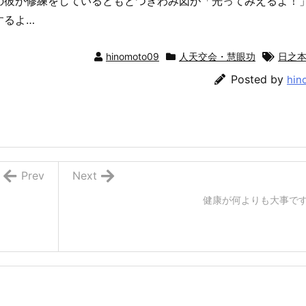
の彼が修練をしているともとつきわみ図が「光ってみえるよ！
するよ…
hinomoto09
人天交会・慧眼功
日之
Posted by
hin
Prev
Next
健康が何よりも大事で