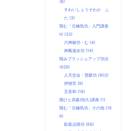
(8)
すわいしょうそわか ふ
た
(3)
階む「元極気功」入門講座
Ⅳ
(33)
六神秘功・む
(4)
神鳳遊歩功
(14)
階みブラッシュアップ功法
(929)
人天交会・慧眼功
(902)
伊雑宮
(9)
五音和
(18)
階ひと高級(恒久)講座
(1)
階む「元極気功」その他
(16
6)
臥龍点睛功
(69)