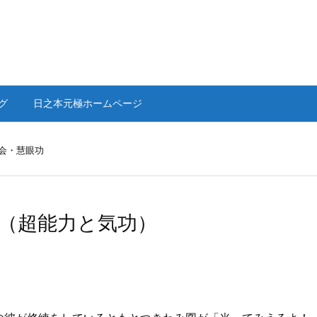
グ
日之本元極ホームページ
会・慧眼功
（超能力と気功）