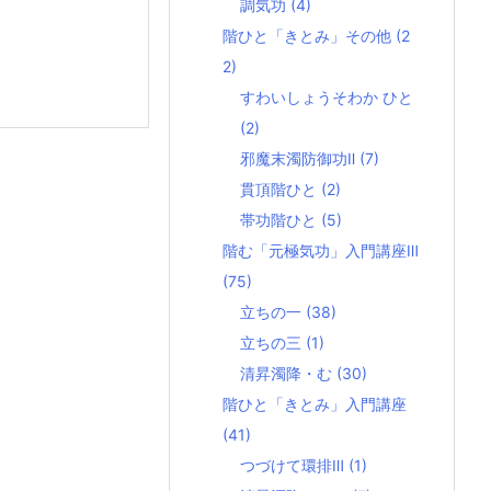
調気功
(4)
階ひと「きとみ」その他
(2
2)
すわいしょうそわか ひと
(2)
邪魔末濁防御功Ⅱ
(7)
貫頂階ひと
(2)
帯功階ひと
(5)
階む「元極気功」入門講座Ⅲ
(75)
立ちの一
(38)
立ちの三
(1)
清昇濁降・む
(30)
階ひと「きとみ」入門講座
(41)
つづけて環排Ⅲ
(1)