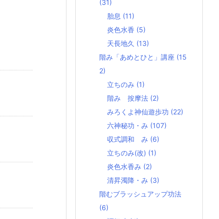
(31)
胎息
(11)
炎色水香
(5)
天長地久
(13)
階み「あめとひと」講座
(15
2)
立ちのみ
(1)
階み 按摩法
(2)
みろくよ神仙遊歩功
(22)
六神秘功・み
(107)
収式調和 み
(6)
立ちのみ(改)
(1)
炎色水香み
(2)
清昇濁降・み
(3)
階むブラッシュアップ功法
(6)