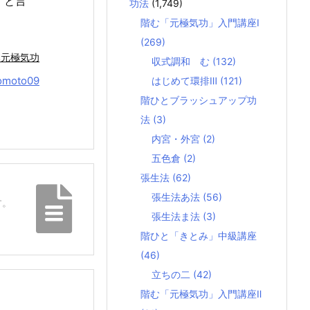
」と言
功法
(1,749)
階む「元極気功」入門講座Ⅰ
(269)
本元極気功
収式調和 む
(132)
omoto09
はじめて環排Ⅲ
(121)
階ひとブラッシュアップ功
法
(3)
内宮・外宮
(2)
五色倉
(2)
張生法
(62)
張生法あ法
(56)
す。
張生法ま法
(3)
階ひと「きとみ」中級講座
(46)
立ちの二
(42)
階む「元極気功」入門講座Ⅱ