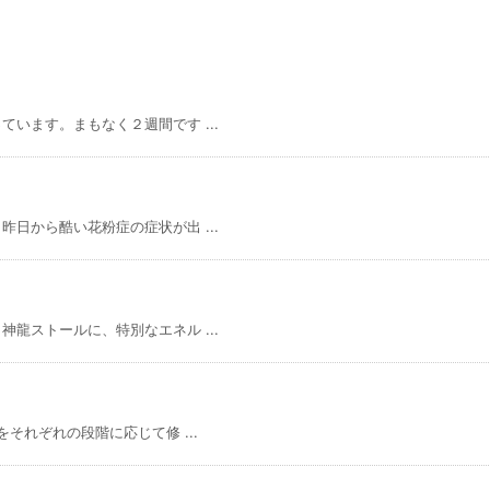
います。まもなく２週間です ...
日から酷い花粉症の症状が出 ...
龍ストールに、特別なエネル ...
それぞれの段階に応じて修 ...