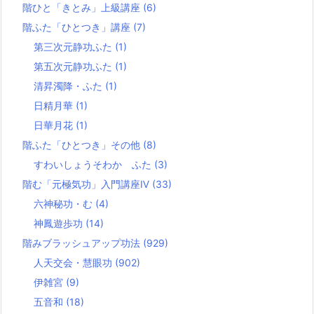
階ひと「きとみ」上級講座
(6)
階ふた「ひとつき」講座
(7)
第三次元静功ふた
(1)
第五次元静功ふた
(1)
清昇濁降・ふた
(1)
日精月華
(1)
日華月花
(1)
階ふた「ひとつき」その他
(8)
すわいしょうそわか ふた
(3)
階む「元極気功」入門講座Ⅳ
(33)
六神秘功・む
(4)
神鳳遊歩功
(14)
階みブラッシュアップ功法
(929)
人天交会・慧眼功
(902)
伊雑宮
(9)
五音和
(18)