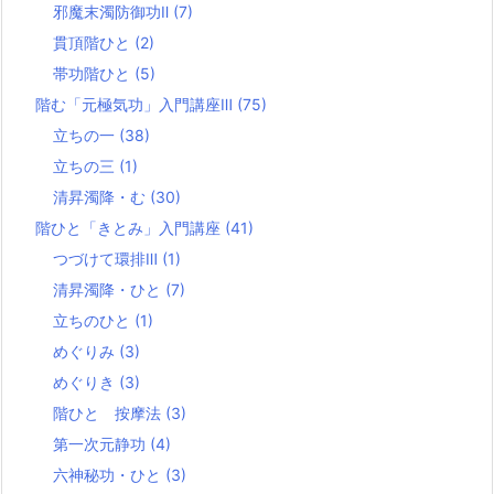
邪魔末濁防御功Ⅱ
(7)
貫頂階ひと
(2)
帯功階ひと
(5)
階む「元極気功」入門講座Ⅲ
(75)
立ちの一
(38)
立ちの三
(1)
清昇濁降・む
(30)
階ひと「きとみ」入門講座
(41)
つづけて環排Ⅲ
(1)
清昇濁降・ひと
(7)
立ちのひと
(1)
めぐりみ
(3)
めぐりき
(3)
階ひと 按摩法
(3)
第一次元静功
(4)
六神秘功・ひと
(3)