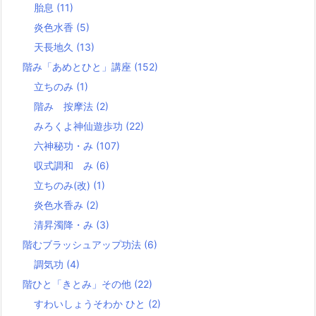
胎息
(11)
炎色水香
(5)
天長地久
(13)
階み「あめとひと」講座
(152)
立ちのみ
(1)
階み 按摩法
(2)
みろくよ神仙遊歩功
(22)
六神秘功・み
(107)
収式調和 み
(6)
立ちのみ(改)
(1)
炎色水香み
(2)
清昇濁降・み
(3)
階むブラッシュアップ功法
(6)
調気功
(4)
階ひと「きとみ」その他
(22)
すわいしょうそわか ひと
(2)