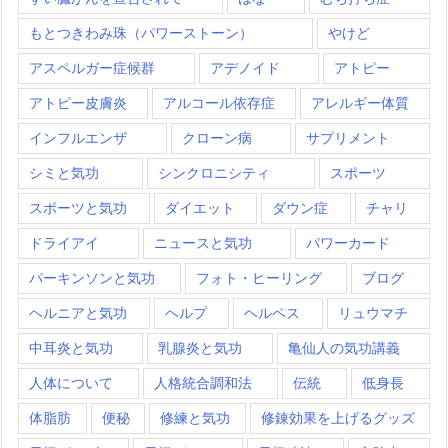
もとつきわみ珠（パワーストーン）
やけど
アスペルガー症候群
アデノイド
アトピー
アトピー皮膚炎
アルコール依存症
アレルギー体質
インフルエンザ
クローン病
サプリメント
シミと気功
シンクロニシティ
スポーツ
スポーツと気功
ダイエット
ダウン症
チャリ
ドライアイ
ニュースと気功
パワーカード
パーキンソンと気功
フォト・ヒーリング
ブログ
ヘルニアと気功
ヘルプ
ヘルペス
リュウマチ
中耳炎と気功
乳腺炎と気功
亀仙人の気功講義
人体について
人格統合調和法
伝統
低身長
体脂肪
便秘
修練と気功
修錬効果を上げるグッズ