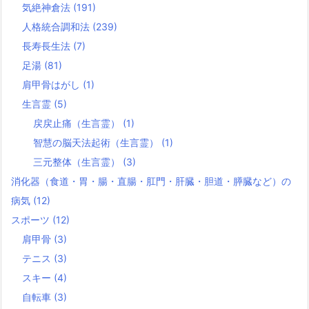
気絶神倉法
(191)
人格統合調和法
(239)
長寿長生法
(7)
足湯
(81)
肩甲骨はがし
(1)
生言霊
(5)
戻戻止痛（生言霊）
(1)
智慧の脳天法起術（生言霊）
(1)
三元整体（生言霊）
(3)
消化器（食道・胃・腸・直腸・肛門・肝臓・胆道・膵臓など）の
病気
(12)
スポーツ
(12)
肩甲骨
(3)
テニス
(3)
スキー
(4)
自転車
(3)