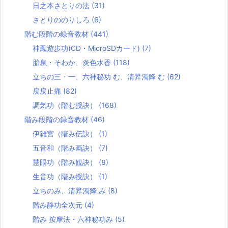
日之本さとりの法
(31)
さとりののりしろ
(6)
階む段階の録音教材
(441)
神鳳遊歩功(CD・MicroSDカード)
(7)
胎息・そわか、炎色水香
(118)
立ちの三・一、六神秘功 む、清昇濁降 む
(62)
戻戻止痛
(82)
調気功（階む授訣）
(168)
階み段階の録音教材
(46)
伊雑宮（階み伝訣）
(1)
五音和（階み画訣）
(7)
慧眼功（階み観訣）
(8)
生音功（階み授訣）
(1)
立ちのみ、清昇濁降 み
(8)
階み静功全次元
(4)
階み 按摩法・六神秘功み
(5)