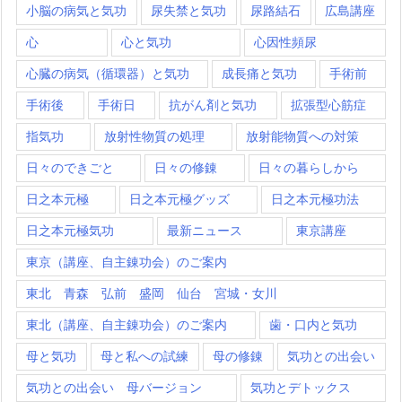
小脳の病気と気功
尿失禁と気功
尿路結石
広島講座
心
心と気功
心因性頻尿
心臓の病気（循環器）と気功
成長痛と気功
手術前
手術後
手術日
抗がん剤と気功
拡張型心筋症
指気功
放射性物質の処理
放射能物質への対策
日々のできごと
日々の修錬
日々の暮らしから
日之本元極
日之本元極グッズ
日之本元極功法
日之本元極気功
最新ニュース
東京講座
東京（講座、自主錬功会）のご案内
東北 青森 弘前 盛岡 仙台 宮城・女川
東北（講座、自主錬功会）のご案内
歯・口内と気功
母と気功
母と私への試練
母の修錬
気功との出会い
気功との出会い 母バージョン
気功とデトックス