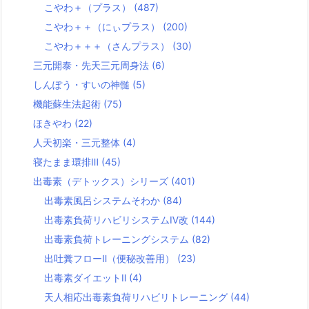
こやわ＋（プラス）
(487)
こやわ＋＋（にぃプラス）
(200)
こやわ＋＋＋（さんプラス）
(30)
三元開泰・先天三元周身法
(6)
しんぽう・すいの神髄
(5)
機能蘇生法起術
(75)
ほきやわ
(22)
人天初楽・三元整体
(4)
寝たまま環排Ⅲ
(45)
出毒素（デトックス）シリーズ
(401)
出毒素風呂システムそわか
(84)
出毒素負荷リハビリシステムⅣ改
(144)
出毒素負荷トレーニングシステム
(82)
出吐糞フローⅡ（便秘改善用）
(23)
出毒素ダイエットⅡ
(4)
天人相応出毒素負荷リハビリトレーニング
(44)