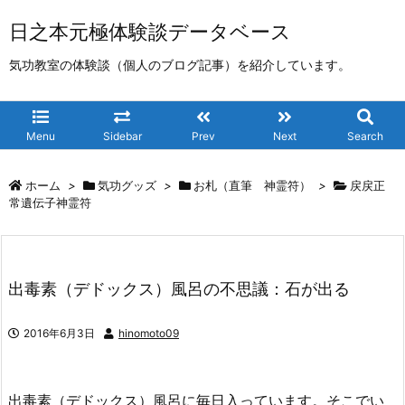
日之本元極体験談データベース
気功教室の体験談（個人のブログ記事）を紹介しています。
Menu
Sidebar
Prev
Next
Search
ホーム
>
気功グッズ
>
お札（直筆 神霊符）
>
戻戻正
常遺伝子神霊符
出毒素（デドックス）風呂の不思議：石が出る
2016年6月3日
hinomoto09
出毒素（デドックス）風呂に毎日入っています。そこでい