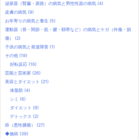
泌尿器（腎臓・尿路）の病気と男性性器の病気
(4)
皮膚の病気
(9)
お年寄りの病気と養生
(5)
運動器（骨・関節・筋・腱・靱帯など）の病気とケガ（外傷・損
傷）
(2)
子供の病気と発達障害
(1)
その他
(19)
好転反応
(16)
芸能と芸術家
(26)
美容とダイエット
(21)
体脂肪
(4)
シミ
(6)
ダイエット
(9)
デトックス
(2)
癌（悪性腫瘍）
(27)
◆施術
(39)