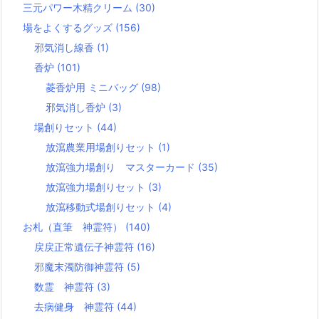
三元パワー木精クリーム
(30)
場をよくするグッズ
(156)
邪気消し線香
(1)
香炉
(101)
菱香炉用 ミニバッグ
(98)
邪気消し香炉
(3)
場創りセット
(44)
放瀉農業用場創りセット
(1)
放瀉強力場創り マスターカード
(35)
放瀉強力場創りセット
(3)
放瀉移動式場創りセット
(4)
お札（直筆 神霊符）
(140)
戻戻正常遺伝子神霊符
(16)
邪魔末濁防御神霊符
(5)
数霊 神霊符
(3)
去病健身 神霊符
(44)