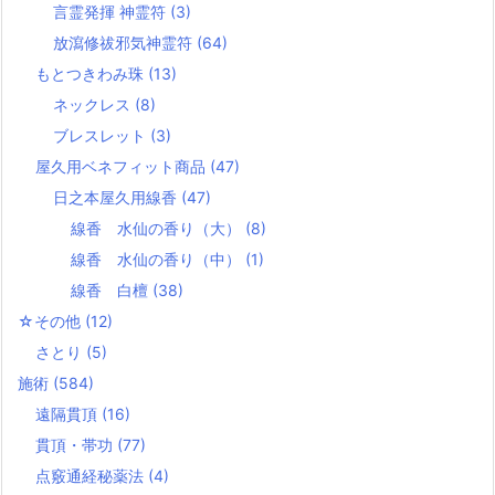
言霊発揮 神霊符
(3)
放瀉修祓邪気神霊符
(64)
もとつきわみ珠
(13)
ネックレス
(8)
ブレスレット
(3)
屋久用ベネフィット商品
(47)
日之本屋久用線香
(47)
線香 水仙の香り（大）
(8)
線香 水仙の香り（中）
(1)
線香 白檀
(38)
☆その他
(12)
さとり
(5)
施術
(584)
遠隔貫頂
(16)
貫頂・帯功
(77)
点竅通経秘薬法
(4)