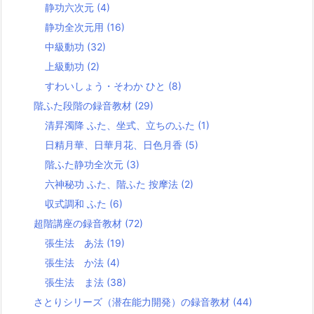
静功六次元
(4)
静功全次元用
(16)
中級動功
(32)
上級動功
(2)
すわいしょう・そわか ひと
(8)
階ふた段階の録音教材
(29)
清昇濁降 ふた、坐式、立ちのふた
(1)
日精月華、日華月花、日色月香
(5)
階ふた静功全次元
(3)
六神秘功 ふた、階ふた 按摩法
(2)
収式調和 ふた
(6)
超階講座の録音教材
(72)
張生法 あ法
(19)
張生法 か法
(4)
張生法 ま法
(38)
さとりシリーズ（潜在能力開発）の録音教材
(44)