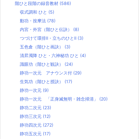
階ひと段階の録音教材
(586)
収式調和 ひと
(5)
動功・按摩法
(78)
内宮・外宮（階ひと伝訣）
(8)
つづけて環排Ⅱ・立ちのひとⅡ
(3)
五色倉（階ひと画訣）
(3)
清昇濁降 ひと・六神秘功 ひと
(4)
識眼功（階ひと観訣）
(24)
静功一次元 アナウンス付
(29)
生気功（階ひと授訣）
(17)
静功一次元
(9)
静功一次元 「正身滅無明・雑念掃清」
(20)
静功二次元
(23)
静功三次元
(12)
静功四次元
(272)
静功五次元
(17)