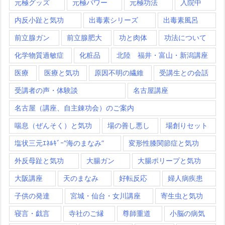
元極グッズ
元極パワー
元極功法
入院中
内反小趾と気功
出毒素シリーズ
出毒素風呂
前立腺ガン
前立腺肥大
功と肉体
功法について
化学物質過敏症
化粧品
北陸 福井・富山・新潟講座
医療
医療と気功
原因不明の繊維
受講生との会話
受講者の声・体験談
名古屋講座
名古屋（講座、自主錬功会）のご案内
喘息（ぜんそく）と気功
場の善し悪し
場創りセット
塩状三元ｴﾈﾙｷﾞｰ”海のまなみ”
変形性膝関節症と気功
外反母趾と気功
大腸ガン
大腸ポリープと気功
大阪講座
天のまなみ
好転反応
婦人病疾患
子供の発達
宮城・仙台・女川講座
寄生虫と気功
寝言・戯言
寺社のご縁
尊師重道
小脳の病気