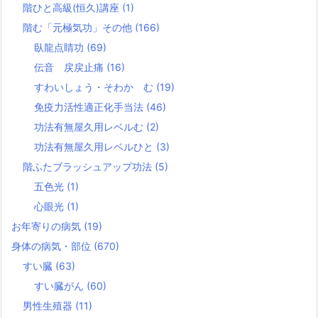
階ひと高級(恒久)講座
(1)
階む「元極気功」その他
(166)
臥龍点睛功
(69)
伝音 戻戻止痛
(16)
すわいしょう・そわか む
(19)
免疫力活性適正化手当法
(46)
功法有無屋久用レベルむ
(2)
功法有無屋久用レベルひと
(3)
階ふたブラッシュアップ功法
(5)
五色光
(1)
心眼光
(1)
お年寄りの病気
(19)
身体の病気・部位
(670)
すい臓
(63)
すい臓がん
(60)
男性生殖器
(11)