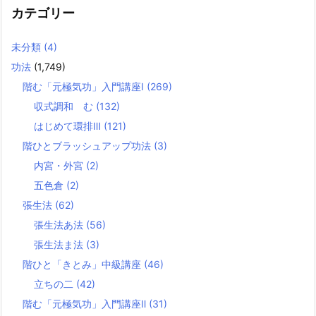
カテゴリー
未分類
(4)
功法
(1,749)
階む「元極気功」入門講座Ⅰ
(269)
収式調和 む
(132)
はじめて環排Ⅲ
(121)
階ひとブラッシュアップ功法
(3)
内宮・外宮
(2)
五色倉
(2)
張生法
(62)
張生法あ法
(56)
張生法ま法
(3)
階ひと「きとみ」中級講座
(46)
立ちの二
(42)
階む「元極気功」入門講座Ⅱ
(31)