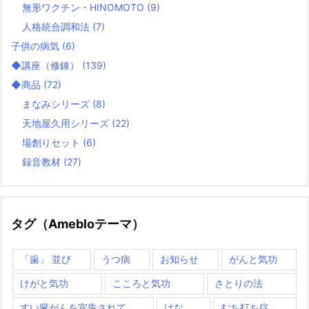
無形ワクチン・HINOMOTO
(9)
人格統合調和法
(7)
子供の病気
(6)
◆講座（修錬）
(139)
◆商品
(72)
まなみシリーズ
(8)
天地屋久用シリーズ
(22)
場創りセット
(6)
録音教材
(27)
タグ（Amebloテーマ）
「歯」 並び
うつ病
お知らせ
がんと気功
けがと気功
こころと気功
さとりの法
すい臓がんを宣告されて
はな
むち打ち症