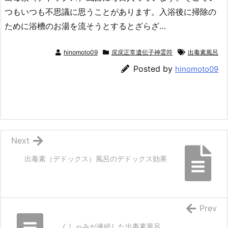
つもいつも不思議に思うことがあります。入浴後に掃除の
ために浴槽のお湯を流そうとするとざらざ…
hinomoto09
戻戻正常遺伝子神霊符
出毒素風呂
Posted by
hinomoto09
Next
出毒素（デドックス）風呂のデドックス効果
Prev
くしゃみが連続した出毒素風呂