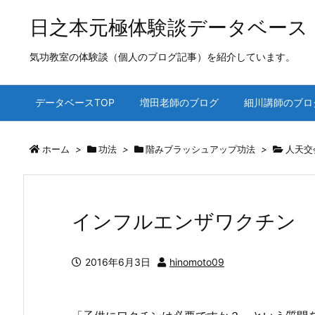
日之本元極体験談データベース
気功教室の体験談（個人のブログ記事）を紹介しています。
データベースTOP
増田老師のブログ
細川講師のブロ
ホーム
>
功法
>
階みブラッシュアップ功法
>
人天交
インフルエンザワクチン
2016年6月3日
hinomoto09