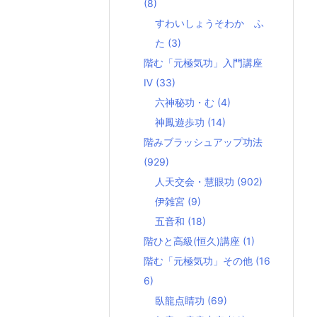
(8)
すわいしょうそわか ふ
た
(3)
階む「元極気功」入門講座
Ⅳ
(33)
六神秘功・む
(4)
神鳳遊歩功
(14)
階みブラッシュアップ功法
(929)
人天交会・慧眼功
(902)
伊雑宮
(9)
五音和
(18)
階ひと高級(恒久)講座
(1)
階む「元極気功」その他
(16
6)
臥龍点睛功
(69)