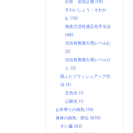
伝音 戻戻止痛
(16)
すわいしょう・そわか
む
(19)
免疫力活性適正化手当法
(46)
功法有無屋久用レベルむ
(2)
功法有無屋久用レベルひ
と
(3)
階ふたブラッシュアップ功
法
(5)
五色光
(1)
心眼光
(1)
お年寄りの病気
(19)
身体の病気・部位
(670)
すい臓
(63)