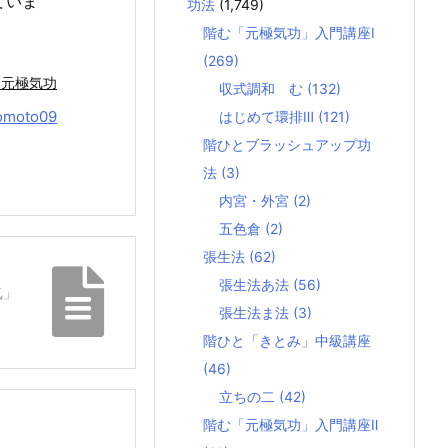
ていま
功法
(1,749)
階む「元極気功」入門講座Ⅰ
(269)
本元極気功
収式調和 む
(132)
omoto09
はじめて環排Ⅲ
(121)
階ひとブラッシュアップ功
法
(3)
内宮・外宮
(2)
五色倉
(2)
張生法
(62)
張生法あ法
(56)
気」
張生法ま法
(3)
階ひと「きとみ」中級講座
(46)
立ちの二
(42)
階む「元極気功」入門講座Ⅱ