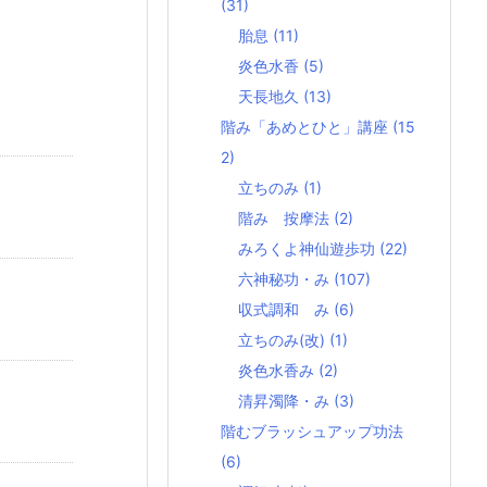
(31)
胎息
(11)
炎色水香
(5)
天長地久
(13)
階み「あめとひと」講座
(15
2)
立ちのみ
(1)
階み 按摩法
(2)
みろくよ神仙遊歩功
(22)
六神秘功・み
(107)
収式調和 み
(6)
立ちのみ(改)
(1)
炎色水香み
(2)
清昇濁降・み
(3)
階むブラッシュアップ功法
(6)