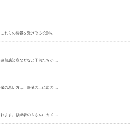
れらの情報を受け取る役割を ...
菌感染症などなど子供たちが ...
の悪い方は、肝臓の上に肩の ...
ます。修練者のＡさんにカメ ...