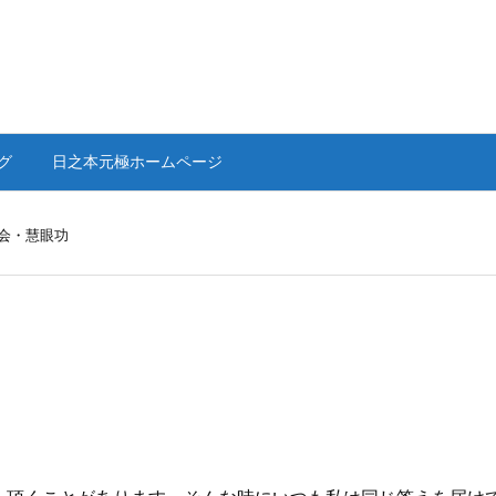
グ
日之本元極ホームページ
会・慧眼功