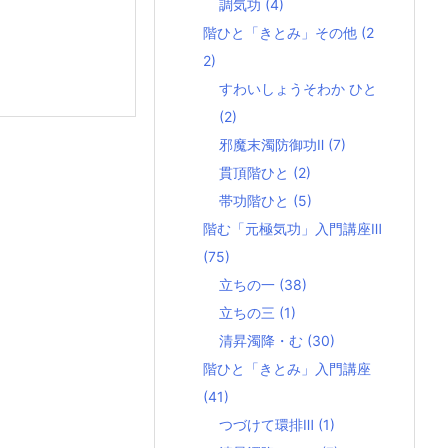
調気功
(4)
階ひと「きとみ」その他
(2
2)
すわいしょうそわか ひと
(2)
邪魔末濁防御功Ⅱ
(7)
貫頂階ひと
(2)
帯功階ひと
(5)
階む「元極気功」入門講座Ⅲ
(75)
立ちの一
(38)
立ちの三
(1)
清昇濁降・む
(30)
階ひと「きとみ」入門講座
(41)
つづけて環排Ⅲ
(1)