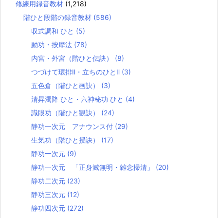
修練用録音教材
(1,218)
階ひと段階の録音教材
(586)
収式調和 ひと
(5)
動功・按摩法
(78)
内宮・外宮（階ひと伝訣）
(8)
つづけて環排Ⅱ・立ちのひとⅡ
(3)
五色倉（階ひと画訣）
(3)
清昇濁降 ひと・六神秘功 ひと
(4)
識眼功（階ひと観訣）
(24)
静功一次元 アナウンス付
(29)
生気功（階ひと授訣）
(17)
静功一次元
(9)
静功一次元 「正身滅無明・雑念掃清」
(20)
静功二次元
(23)
静功三次元
(12)
静功四次元
(272)