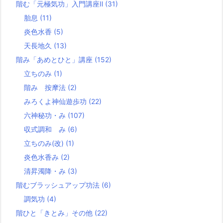
階む「元極気功」入門講座Ⅱ
(31)
胎息
(11)
炎色水香
(5)
天長地久
(13)
階み「あめとひと」講座
(152)
立ちのみ
(1)
階み 按摩法
(2)
みろくよ神仙遊歩功
(22)
六神秘功・み
(107)
収式調和 み
(6)
立ちのみ(改)
(1)
炎色水香み
(2)
清昇濁降・み
(3)
階むブラッシュアップ功法
(6)
調気功
(4)
階ひと「きとみ」その他
(22)