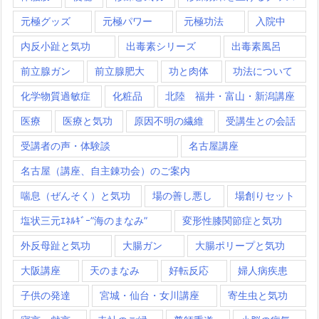
元極グッズ
元極パワー
元極功法
入院中
内反小趾と気功
出毒素シリーズ
出毒素風呂
前立腺ガン
前立腺肥大
功と肉体
功法について
化学物質過敏症
化粧品
北陸 福井・富山・新潟講座
医療
医療と気功
原因不明の繊維
受講生との会話
受講者の声・体験談
名古屋講座
名古屋（講座、自主錬功会）のご案内
喘息（ぜんそく）と気功
場の善し悪し
場創りセット
塩状三元ｴﾈﾙｷﾞｰ”海のまなみ”
変形性膝関節症と気功
外反母趾と気功
大腸ガン
大腸ポリープと気功
大阪講座
天のまなみ
好転反応
婦人病疾患
子供の発達
宮城・仙台・女川講座
寄生虫と気功