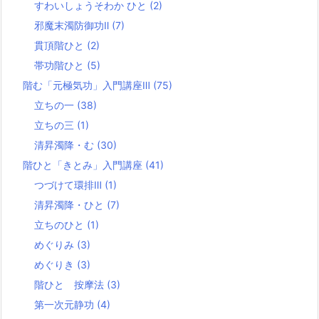
すわいしょうそわか ひと
(2)
邪魔末濁防御功Ⅱ
(7)
貫頂階ひと
(2)
帯功階ひと
(5)
階む「元極気功」入門講座Ⅲ
(75)
立ちの一
(38)
立ちの三
(1)
清昇濁降・む
(30)
階ひと「きとみ」入門講座
(41)
つづけて環排Ⅲ
(1)
清昇濁降・ひと
(7)
立ちのひと
(1)
めぐりみ
(3)
めぐりき
(3)
階ひと 按摩法
(3)
第一次元静功
(4)