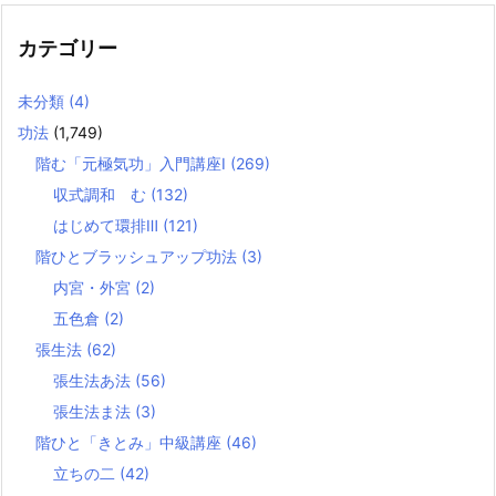
カテゴリー
未分類
(4)
功法
(1,749)
階む「元極気功」入門講座Ⅰ
(269)
収式調和 む
(132)
はじめて環排Ⅲ
(121)
階ひとブラッシュアップ功法
(3)
内宮・外宮
(2)
五色倉
(2)
張生法
(62)
張生法あ法
(56)
張生法ま法
(3)
階ひと「きとみ」中級講座
(46)
立ちの二
(42)