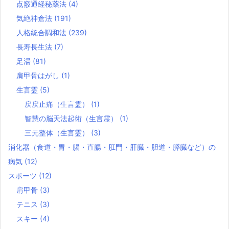
点竅通経秘薬法
(4)
気絶神倉法
(191)
人格統合調和法
(239)
長寿長生法
(7)
足湯
(81)
肩甲骨はがし
(1)
生言霊
(5)
戻戻止痛（生言霊）
(1)
智慧の脳天法起術（生言霊）
(1)
三元整体（生言霊）
(3)
消化器（食道・胃・腸・直腸・肛門・肝臓・胆道・膵臓など）の
病気
(12)
スポーツ
(12)
肩甲骨
(3)
テニス
(3)
スキー
(4)