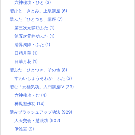
六神秘功・ひと
(3)
階ひと「きとみ」上級講座
(6)
階ふた「ひとつき」講座
(7)
第三次元静功ふた
(1)
第五次元静功ふた
(1)
清昇濁降・ふた
(1)
日精月華
(1)
日華月花
(1)
階ふた「ひとつき」その他
(8)
すわいしょうそわか ふた
(3)
階む「元極気功」入門講座Ⅳ
(33)
六神秘功・む
(4)
神鳳遊歩功
(14)
階みブラッシュアップ功法
(929)
人天交会・慧眼功
(902)
伊雑宮
(9)