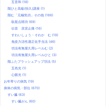
五音和
(18)
階ひと高級(恒久)講座
(1)
階む「元極気功」その他
(166)
臥龍点睛功
(69)
伝音 戻戻止痛
(16)
すわいしょう・そわか む
(19)
免疫力活性適正化手当法
(46)
功法有無屋久用レベルむ
(2)
功法有無屋久用レベルひと
(3)
階ふたブラッシュアップ功法
(5)
五色光
(1)
心眼光
(1)
お年寄りの病気
(19)
身体の病気・部位
(670)
すい臓
(63)
すい臓がん
(60)