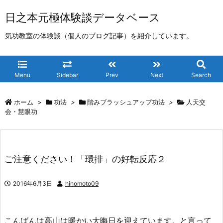
日之本元極体験談データベース
気功教室の体験談（個人のブログ記事）を紹介しています。
Menu
Sidebar
Prev
Next
Search
ホーム
>
功法
>
階みブラッシュアップ功法
>
人天交
会・慧眼功
ご注意ください！「環排」の好転反応２
2016年6月3日
hinomoto09
こんばんは高山は暖かい大晦日を迎えています。と言って