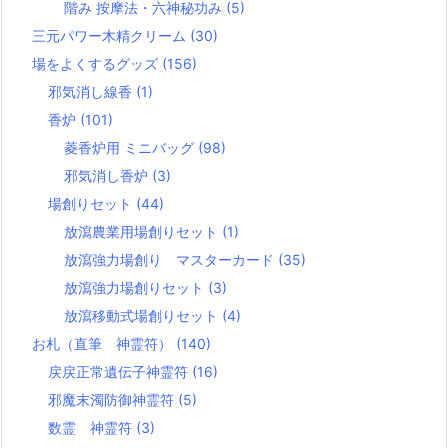
階み 按摩法・六神秘功み
(5)
三元パワー木精クリーム
(30)
場をよくするグッズ
(156)
邪気消し線香
(1)
香炉
(101)
菱香炉用 ミニバッグ
(98)
邪気消し香炉
(3)
場創りセット
(44)
放瀉農業用場創りセット
(1)
放瀉強力場創り マスターカード
(35)
放瀉強力場創りセット
(3)
放瀉移動式場創りセット
(4)
お札（直筆 神霊符）
(140)
戻戻正常遺伝子神霊符
(16)
邪魔末濁防御神霊符
(5)
数霊 神霊符
(3)