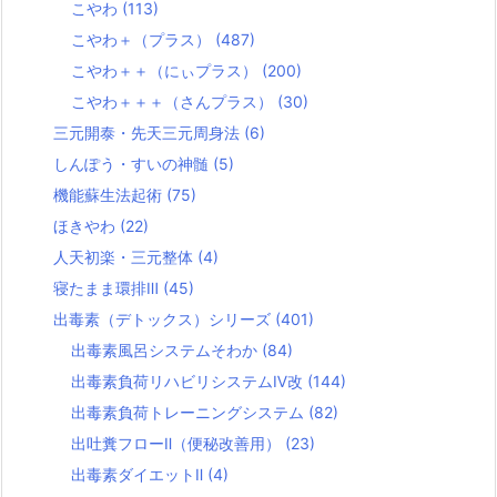
こやわ
(113)
こやわ＋（プラス）
(487)
こやわ＋＋（にぃプラス）
(200)
こやわ＋＋＋（さんプラス）
(30)
三元開泰・先天三元周身法
(6)
しんぽう・すいの神髄
(5)
機能蘇生法起術
(75)
ほきやわ
(22)
人天初楽・三元整体
(4)
寝たまま環排Ⅲ
(45)
出毒素（デトックス）シリーズ
(401)
出毒素風呂システムそわか
(84)
出毒素負荷リハビリシステムⅣ改
(144)
出毒素負荷トレーニングシステム
(82)
出吐糞フローⅡ（便秘改善用）
(23)
出毒素ダイエットⅡ
(4)