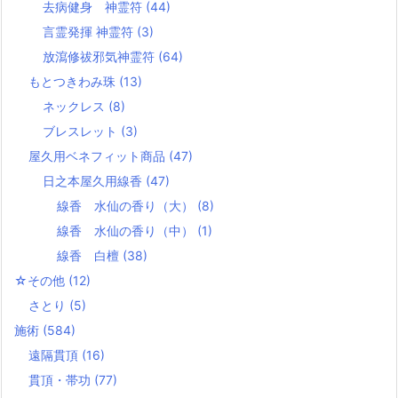
去病健身 神霊符
(44)
言霊発揮 神霊符
(3)
放瀉修祓邪気神霊符
(64)
もとつきわみ珠
(13)
ネックレス
(8)
ブレスレット
(3)
屋久用ベネフィット商品
(47)
日之本屋久用線香
(47)
線香 水仙の香り（大）
(8)
線香 水仙の香り（中）
(1)
線香 白檀
(38)
☆その他
(12)
さとり
(5)
施術
(584)
遠隔貫頂
(16)
貫頂・帯功
(77)