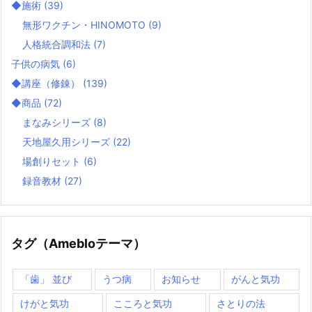
◆施術
(39)
無形ワクチン・HINOMOTO
(9)
人格統合調和法
(7)
子供の病気
(6)
◆講座（修錬）
(139)
◆商品
(72)
まなみシリーズ
(8)
天地屋久用シリーズ
(22)
場創りセット
(6)
録音教材
(27)
タグ（Amebloテーマ）
「歯」 並び
うつ病
お知らせ
がんと気功
けがと気功
こころと気功
さとりの法