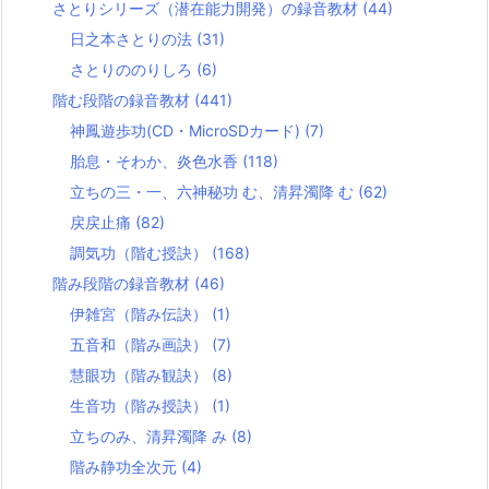
さとりシリーズ（潜在能力開発）の録音教材
(44)
日之本さとりの法
(31)
さとりののりしろ
(6)
階む段階の録音教材
(441)
神鳳遊歩功(CD・MicroSDカード)
(7)
胎息・そわか、炎色水香
(118)
立ちの三・一、六神秘功 む、清昇濁降 む
(62)
戻戻止痛
(82)
調気功（階む授訣）
(168)
階み段階の録音教材
(46)
伊雑宮（階み伝訣）
(1)
五音和（階み画訣）
(7)
慧眼功（階み観訣）
(8)
生音功（階み授訣）
(1)
立ちのみ、清昇濁降 み
(8)
階み静功全次元
(4)