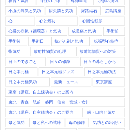
寝言・戯言
寺社のご縁
尊師重道
小脳の病気
小脳の病気と気功
尿失禁と気功
尿路結石
広島講座
心
心と気功
心因性頻尿
心臓の病気（循環器）と気功
成長痛と気功
手術前
手術後
手術日
抗がん剤と気功
拡張型心筋症
指気功
放射性物質の処理
放射能物質への対策
日々のできごと
日々の修錬
日々の暮らしから
日之本元極
日之本元極グッズ
日之本元極功法
日之本元極気功
最新ニュース
東京講座
東京（講座、自主錬功会）のご案内
東北 青森 弘前 盛岡 仙台 宮城・女川
東北（講座、自主錬功会）のご案内
歯・口内と気功
母と気功
母と私への試練
母の修錬
気功との出会い