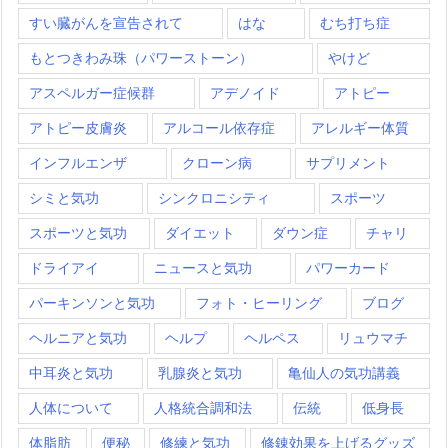
すい臓がんを宣告されて
はな
むち打ち症
もとつきわみ珠（パワーストーン）
やけど
アスペルガー症候群
アデノイド
アトピー
アトピー皮膚炎
アルコール依存症
アレルギー体質
インフルエンザ
クローン病
サプリメント
シミと気功
シンクロニシティ
スポーツ
スポーツと気功
ダイエット
ダウン症
チャリ
ドライアイ
ニュースと気功
パワーカード
パーキンソンと気功
フォト・ヒーリング
ブログ
ヘルニアと気功
ヘルプ
ヘルペス
リュウマチ
中耳炎と気功
乳腺炎と気功
亀仙人の気功講義
人体について
人格統合調和法
伝統
低身長
体脂肪
便秘
修練と気功
修錬効果を上げるグッズ