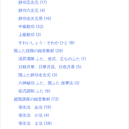
静功五次元
(17)
静功六次元
(4)
静功全次元用
(16)
中級動功
(32)
上級動功
(2)
すわいしょう・そわか ひと
(8)
階ふた段階の録音教材
(29)
清昇濁降 ふた、坐式、立ちのふた
(1)
日精月華、日華月花、日色月香
(5)
階ふた静功全次元
(3)
六神秘功 ふた、階ふた 按摩法
(2)
収式調和 ふた
(6)
超階講座の録音教材
(72)
張生法 あ法
(19)
張生法 か法
(4)
張生法 ま法
(38)