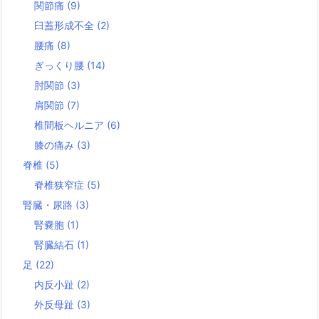
関節痛
(9)
臼蓋形成不全
(2)
腰痛
(8)
ぎっくり腰
(14)
肘関節
(3)
肩関節
(7)
椎間板ヘルニア
(6)
膝の痛み
(3)
脊椎
(5)
脊椎狭窄症
(5)
腎臓・尿路
(3)
腎嚢胞
(1)
腎臓結石
(1)
足
(22)
内反小趾
(2)
外反母趾
(3)