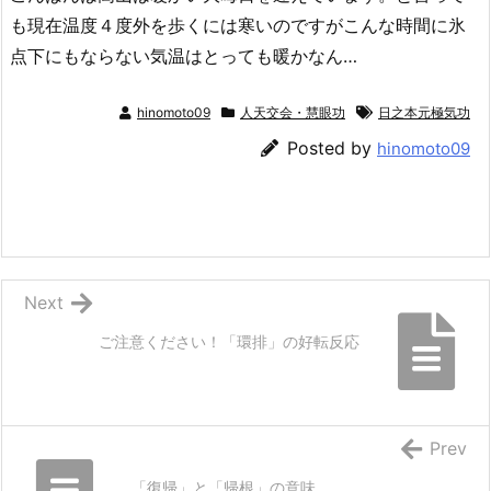
も現在温度４度外を歩くには寒いのですがこんな時間に氷
点下にもならない気温はとっても暖かなん…
hinomoto09
人天交会・慧眼功
日之本元極気功
Posted by
hinomoto09
Next
ご注意ください！「環排」の好転反応
Prev
「復帰」と「帰根」の意味