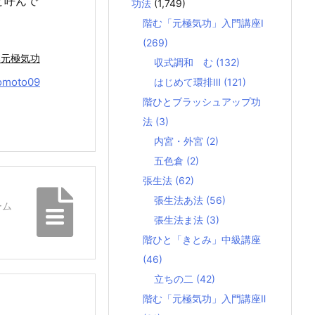
と呼んで
功法
(1,749)
階む「元極気功」入門講座Ⅰ
(269)
本元極気功
収式調和 む
(132)
omoto09
はじめて環排Ⅲ
(121)
階ひとブラッシュアップ功
法
(3)
内宮・外宮
(2)
五色倉
(2)
張生法
(62)
張生法あ法
(56)
ーム
張生法ま法
(3)
階ひと「きとみ」中級講座
(46)
立ちの二
(42)
階む「元極気功」入門講座Ⅱ