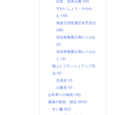
伝音 戻戻止痛
(16)
すわいしょう・そわか
む
(19)
免疫力活性適正化手当法
(46)
功法有無屋久用レベルむ
(2)
功法有無屋久用レベルひ
と
(3)
階ふたブラッシュアップ功
法
(5)
五色光
(1)
心眼光
(1)
お年寄りの病気
(19)
身体の病気・部位
(670)
すい臓
(63)