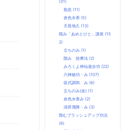
(31)
胎息
(11)
炎色水香
(5)
天長地久
(13)
階み「あめとひと」講座
(15
2)
立ちのみ
(1)
階み 按摩法
(2)
みろくよ神仙遊歩功
(22)
六神秘功・み
(107)
収式調和 み
(6)
立ちのみ(改)
(1)
炎色水香み
(2)
清昇濁降・み
(3)
階むブラッシュアップ功法
(6)