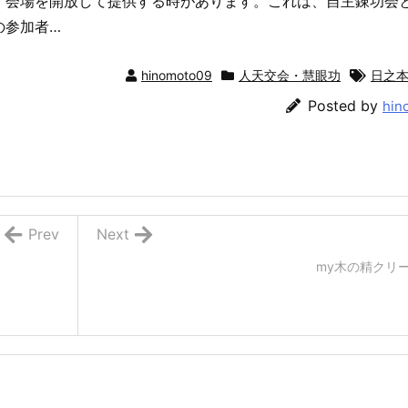
、会場を開放して提供する時があります。これは、自主錬功会
の参加者…
hinomoto09
人天交会・慧眼功
日之
Posted by
hin
Prev
Next
my木の精クリ