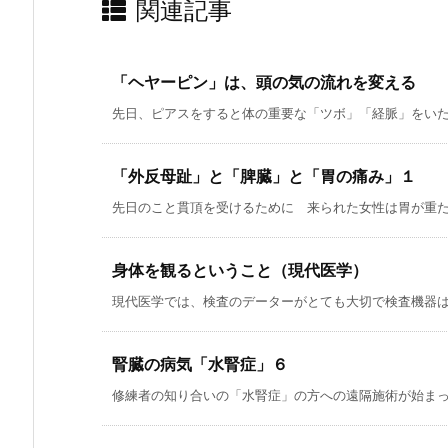
関連記事
「ヘヤーピン」は、頭の気の流れを変える
先日、ピアスをすると体の重要な「ツボ」「経脈」をいたず
「外反母趾」と「脾臓」と「胃の痛み」１
先日のこと貫頂を受けるために 来られた女性は胃が重たく
身体を観るということ（現代医学）
現代医学では、検査のデーターがとても大切で検査機器はど
腎臓の病気「水腎症」６
修練者の知り合いの「水腎症」の方への遠隔施術が始まって