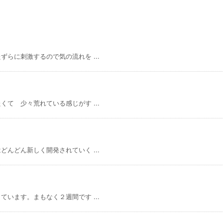
らに刺激するので気の流れを ...
て 少々荒れている感じがす ...
んどん新しく開発されていく ...
います。まもなく２週間です ...