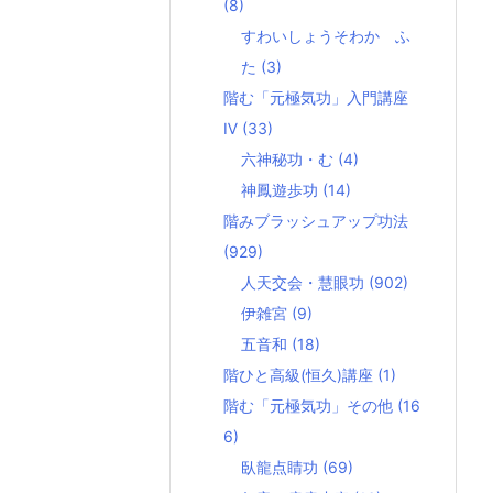
(8)
すわいしょうそわか ふ
た
(3)
階む「元極気功」入門講座
Ⅳ
(33)
六神秘功・む
(4)
神鳳遊歩功
(14)
階みブラッシュアップ功法
(929)
人天交会・慧眼功
(902)
伊雑宮
(9)
五音和
(18)
階ひと高級(恒久)講座
(1)
階む「元極気功」その他
(16
6)
臥龍点睛功
(69)