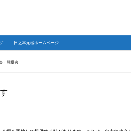
グ
日之本元極ホームページ
会・慧眼功
す