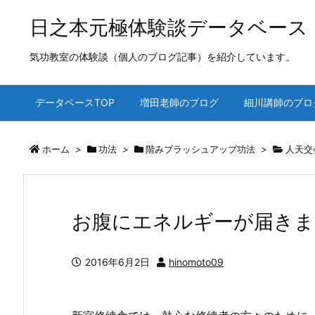
日之本元極体験談データベース
気功教室の体験談（個人のブログ記事）を紹介しています。
データベースTOP
増田老師のブログ
細川講師のブロ
ホーム
>
功法
>
階みブラッシュアップ功法
>
人天交
お腹にエネルギーが届きま
2016年6月2日
hinomoto09