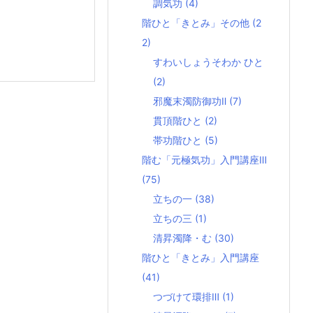
調気功
(4)
階ひと「きとみ」その他
(2
2)
すわいしょうそわか ひと
(2)
邪魔末濁防御功Ⅱ
(7)
貫頂階ひと
(2)
帯功階ひと
(5)
階む「元極気功」入門講座Ⅲ
(75)
立ちの一
(38)
立ちの三
(1)
清昇濁降・む
(30)
階ひと「きとみ」入門講座
(41)
つづけて環排Ⅲ
(1)