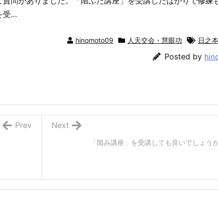
ご質問がありました。「階ふた講座」を受講したばかりで修練
を受…
hinomoto09
人天交会・慧眼功
日之
Posted by
hin
Prev
Next
「階み講座」を受講しても良いでしょう