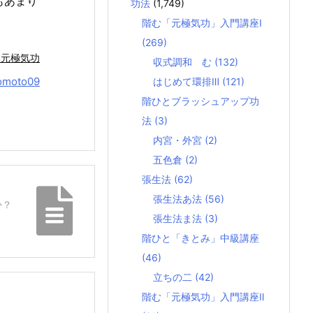
もあまり
功法
(1,749)
階む「元極気功」入門講座Ⅰ
(269)
本元極気功
収式調和 む
(132)
omoto09
はじめて環排Ⅲ
(121)
階ひとブラッシュアップ功
法
(3)
内宮・外宮
(2)
五色倉
(2)
張生法
(62)
張生法あ法
(56)
か？
張生法ま法
(3)
階ひと「きとみ」中級講座
(46)
立ちの二
(42)
階む「元極気功」入門講座Ⅱ