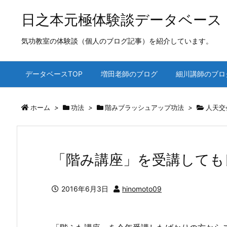
日之本元極体験談データベース
気功教室の体験談（個人のブログ記事）を紹介しています。
データベースTOP
増田老師のブログ
細川講師のブロ
ホーム
>
功法
>
階みブラッシュアップ功法
>
人天交
「階み講座」を受講しても
2016年6月3日
hinomoto09