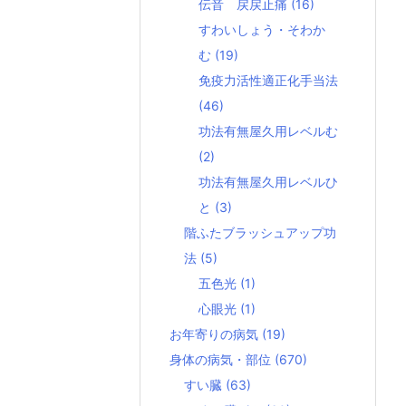
伝音 戻戻止痛
(16)
すわいしょう・そわか
む
(19)
免疫力活性適正化手当法
(46)
功法有無屋久用レベルむ
(2)
功法有無屋久用レベルひ
と
(3)
階ふたブラッシュアップ功
法
(5)
五色光
(1)
心眼光
(1)
お年寄りの病気
(19)
身体の病気・部位
(670)
すい臓
(63)