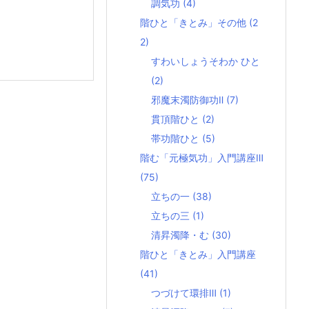
調気功
(4)
階ひと「きとみ」その他
(2
2)
すわいしょうそわか ひと
(2)
邪魔末濁防御功Ⅱ
(7)
貫頂階ひと
(2)
帯功階ひと
(5)
階む「元極気功」入門講座Ⅲ
(75)
立ちの一
(38)
立ちの三
(1)
清昇濁降・む
(30)
階ひと「きとみ」入門講座
(41)
つづけて環排Ⅲ
(1)