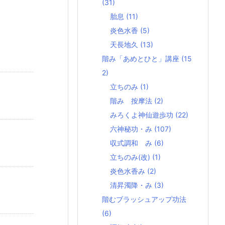
(31)
胎息
(11)
炎色水香
(5)
天長地久
(13)
階み「あめとひと」講座
(15
2)
立ちのみ
(1)
階み 按摩法
(2)
みろくよ神仙遊歩功
(22)
六神秘功・み
(107)
収式調和 み
(6)
立ちのみ(改)
(1)
炎色水香み
(2)
清昇濁降・み
(3)
階むブラッシュアップ功法
(6)