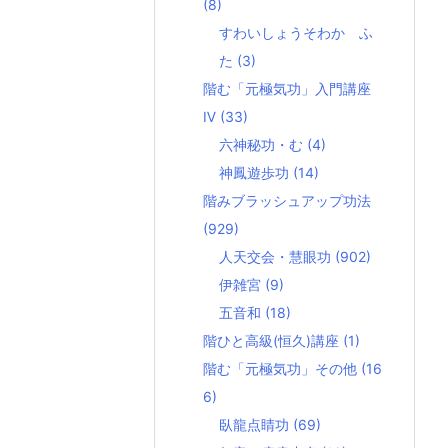
(8)
すわいしょうそわか ふ
た
(3)
階む「元極気功」入門講座
Ⅳ
(33)
六神秘功・む
(4)
神鳳遊歩功
(14)
階みブラッシュアップ功法
(929)
人天交会・慧眼功
(902)
伊雑宮
(9)
五音和
(18)
階ひと高級(恒久)講座
(1)
階む「元極気功」その他
(16
6)
臥龍点睛功
(69)