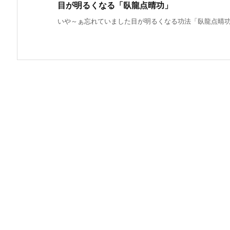
目が明るくなる「臥龍点晴功」
いや～ぁ忘れていました目が明るくなる功法「臥龍点晴功」