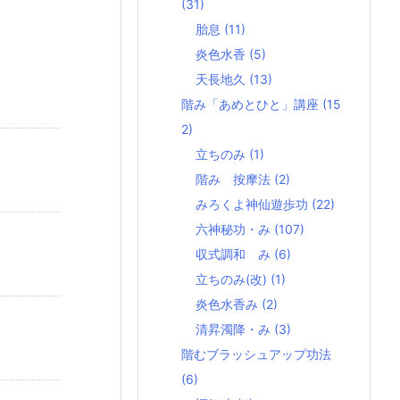
(31)
胎息
(11)
炎色水香
(5)
天長地久
(13)
階み「あめとひと」講座
(15
2)
立ちのみ
(1)
階み 按摩法
(2)
みろくよ神仙遊歩功
(22)
六神秘功・み
(107)
収式調和 み
(6)
立ちのみ(改)
(1)
炎色水香み
(2)
清昇濁降・み
(3)
階むブラッシュアップ功法
(6)