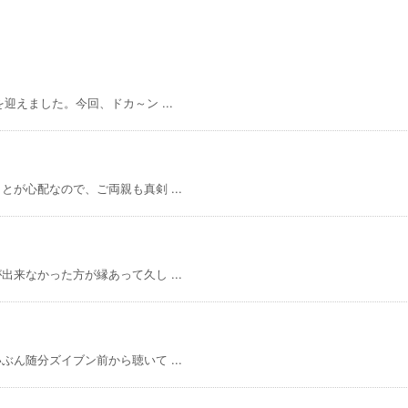
えました。今回、ドカ～ン ...
が心配なので、ご両親も真剣 ...
来なかった方が縁あって久し ...
ん随分ズイブン前から聴いて ...