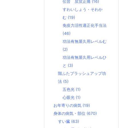
伝音 戻戻止痛
(16)
すわいしょう・そわか
む
(19)
免疫力活性適正化手当法
(46)
功法有無屋久用レベルむ
(2)
功法有無屋久用レベルひ
と
(3)
階ふたブラッシュアップ功
法
(5)
五色光
(1)
心眼光
(1)
お年寄りの病気
(19)
身体の病気・部位
(670)
すい臓
(63)