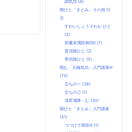
調気功
(4)
階ひと「きとみ」その他
(2
2)
すわいしょうそわか ひと
(2)
邪魔末濁防御功Ⅱ
(7)
貫頂階ひと
(2)
帯功階ひと
(5)
階む「元極気功」入門講座Ⅲ
(75)
立ちの一
(38)
立ちの三
(1)
清昇濁降・む
(30)
階ひと「きとみ」入門講座
(41)
つづけて環排Ⅲ
(1)