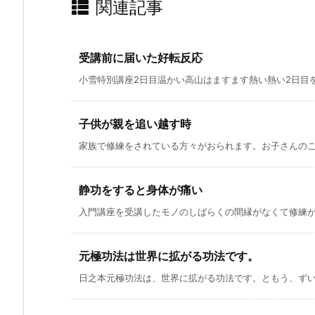
関連記事
受講前に届いた好転反応
小雪特別講座2日目温かい高山はますます熱い熱い2日目を迎
子供が親を追い越す時
家族で修練をされている方々がおられます。お子さんのこと
静功をすると身体が痛い
入門講座を受講したモノのしばらくの間縁がなくて修練が出
元極功法は世界に拡がる功法です。
日之本元極功法は、世界に拡がる功法です。ともう、ずいぶ