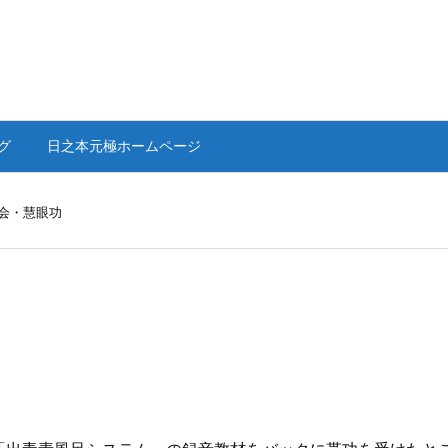
グ
日之本元極ホームページ
会・慧眼功