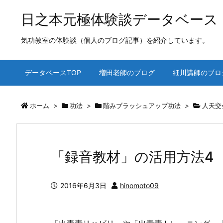
日之本元極体験談データベース
気功教室の体験談（個人のブログ記事）を紹介しています。
データベースTOP
増田老師のブログ
細川講師のブロ
ホーム
>
功法
>
階みブラッシュアップ功法
>
人天交
「録音教材」の活用方法4
2016年6月3日
hinomoto09