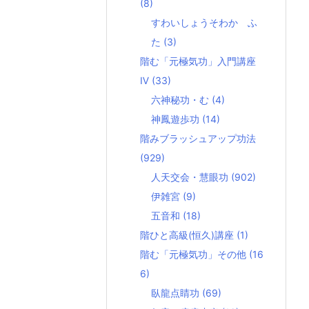
(8)
すわいしょうそわか ふ
た
(3)
階む「元極気功」入門講座
Ⅳ
(33)
六神秘功・む
(4)
神鳳遊歩功
(14)
階みブラッシュアップ功法
(929)
人天交会・慧眼功
(902)
伊雑宮
(9)
五音和
(18)
階ひと高級(恒久)講座
(1)
階む「元極気功」その他
(16
6)
臥龍点睛功
(69)