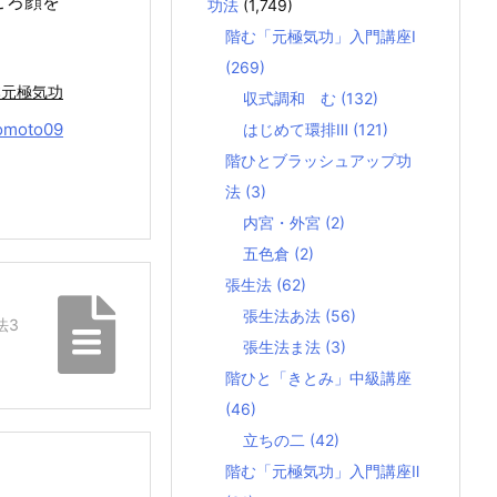
ころ顔を
功法
(1,749)
階む「元極気功」入門講座Ⅰ
(269)
本元極気功
収式調和 む
(132)
omoto09
はじめて環排Ⅲ
(121)
階ひとブラッシュアップ功
法
(3)
内宮・外宮
(2)
五色倉
(2)
張生法
(62)
張生法あ法
(56)
法3
張生法ま法
(3)
階ひと「きとみ」中級講座
(46)
立ちの二
(42)
階む「元極気功」入門講座Ⅱ