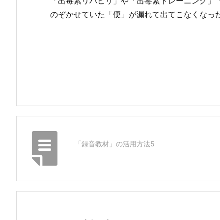
「出毒素リハビリ」や「出毒素トレーニング」
のぞかせていた「便」が漏れて出てこなくなっ
「録音教材」の活用方法5