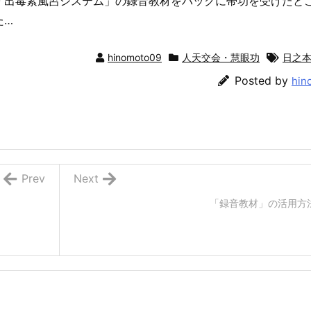
「出毒素風呂システム」の録音教材をバックに帯功を受けたと
た…
hinomoto09
人天交会・慧眼功
日之
Posted by
hin
Prev
Next
「録音教材」の活用方