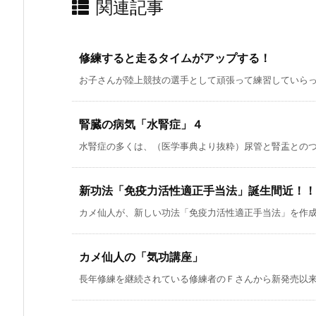
関連記事
修練すると走るタイムがアップする！
お子さんが陸上競技の選手として頑張って練習していらっし
腎臓の病気「水腎症」４
水腎症の多くは、（医学事典より抜粋）尿管と腎盂とのつな
新功法「免疫力活性適正手当法」誕生間近！！
カメ仙人が、新しい功法「免疫力活性適正手当法」を作成中
カメ仙人の「気功講座」
長年修練を継続されている修練者のＦさんから新発売以来大