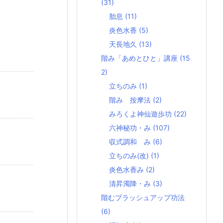
(31)
胎息
(11)
炎色水香
(5)
天長地久
(13)
階み「あめとひと」講座
(15
2)
立ちのみ
(1)
階み 按摩法
(2)
みろくよ神仙遊歩功
(22)
六神秘功・み
(107)
収式調和 み
(6)
立ちのみ(改)
(1)
炎色水香み
(2)
清昇濁降・み
(3)
階むブラッシュアップ功法
(6)