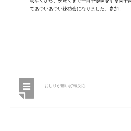
朝早くから、夜遅くまで一日中修練をする集中
てあついあつい錬功会になりました。参加…
おしりが痛い好転反応