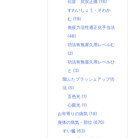
伝音 戻戻止痛
(16)
すわいしょう・そわか
む
(19)
免疫力活性適正化手当法
(46)
功法有無屋久用レベルむ
(2)
功法有無屋久用レベルひ
と
(3)
階ふたブラッシュアップ功
法
(5)
五色光
(1)
心眼光
(1)
お年寄りの病気
(19)
身体の病気・部位
(670)
すい臓
(63)