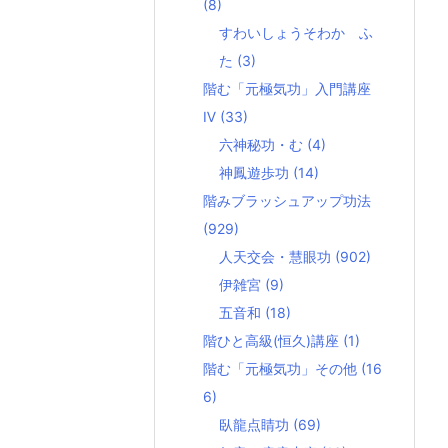
(8)
すわいしょうそわか ふ
た
(3)
階む「元極気功」入門講座
Ⅳ
(33)
六神秘功・む
(4)
神鳳遊歩功
(14)
階みブラッシュアップ功法
(929)
人天交会・慧眼功
(902)
伊雑宮
(9)
五音和
(18)
階ひと高級(恒久)講座
(1)
階む「元極気功」その他
(16
6)
臥龍点睛功
(69)