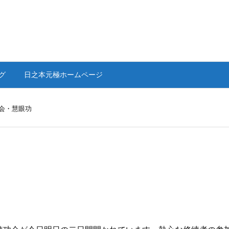
グ
日之本元極ホームページ
会・慧眼功