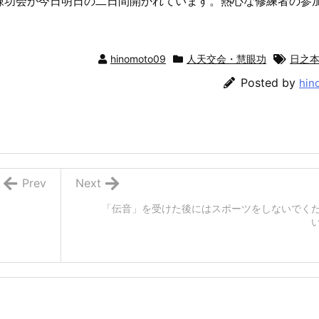
錬功会が今日明日の二日間開かれています。熱心な修練者の参
hinomoto09
人天交会・慧眼功
日之
Posted by
hin
Prev
Next
「伝音」を受けた後にはスポーツをしないでく