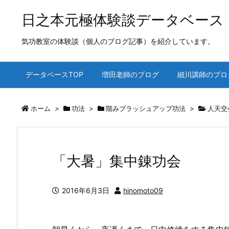
日之本元極体験談データベース
気功教室の体験談（個人のブログ記事）を紹介しています。
データベースTOP
増田老師のブログ
細川講師のブロ
ホーム
>
功法
>
階みブラッシュアップ功法
>
人天交
「大暑」集中錬功会
2016年6月3日
hinomoto09