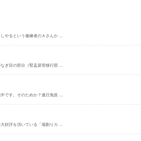
やるという修練者のＡさんか ...
ぎ目の部分（腎盂尿管移行部 ...
です。そのためか？連日免疫 ...
好評を頂いている「場創りカ ...