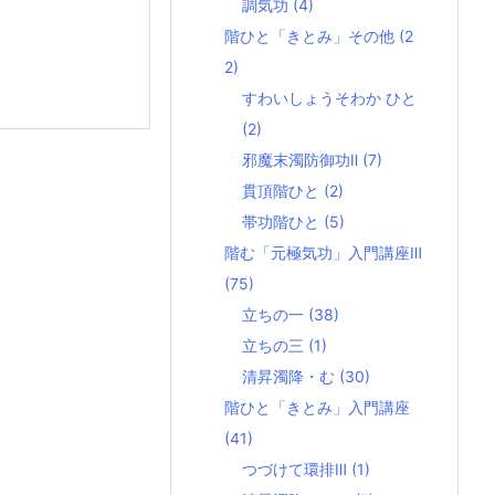
調気功
(4)
階ひと「きとみ」その他
(2
2)
すわいしょうそわか ひと
(2)
邪魔末濁防御功Ⅱ
(7)
貫頂階ひと
(2)
帯功階ひと
(5)
階む「元極気功」入門講座Ⅲ
(75)
立ちの一
(38)
立ちの三
(1)
清昇濁降・む
(30)
階ひと「きとみ」入門講座
(41)
つづけて環排Ⅲ
(1)