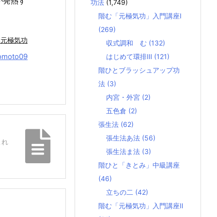
が発熱す
功法
(1,749)
階む「元極気功」入門講座Ⅰ
(269)
本元極気功
収式調和 む
(132)
omoto09
はじめて環排Ⅲ
(121)
階ひとブラッシュアップ功
法
(3)
内宮・外宮
(2)
五色倉
(2)
張生法
(62)
張生法あ法
(56)
これ
張生法ま法
(3)
階ひと「きとみ」中級講座
(46)
立ちの二
(42)
階む「元極気功」入門講座Ⅱ