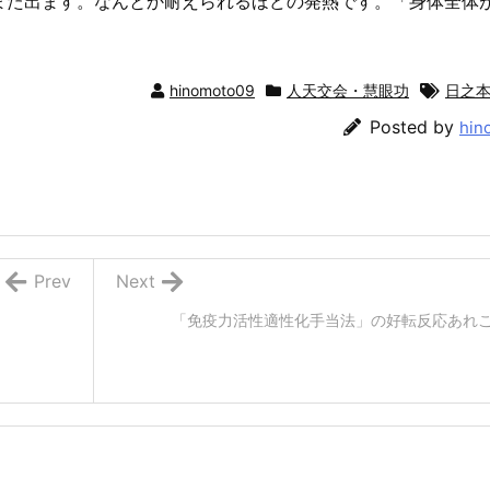
また出ます。なんとか耐えられるほどの発熱です。「身体全体
hinomoto09
人天交会・慧眼功
日之
Posted by
hin
Prev
Next
「免疫力活性適性化手当法」の好転反応あれ