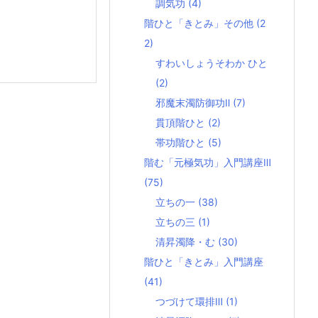
調気功
(4)
階ひと「きとみ」その他
(2
2)
すわいしょうそわか ひと
(2)
邪魔末濁防御功Ⅱ
(7)
貫頂階ひと
(2)
帯功階ひと
(5)
階む「元極気功」入門講座Ⅲ
(75)
立ちの一
(38)
立ちの三
(1)
清昇濁降・む
(30)
階ひと「きとみ」入門講座
(41)
つづけて環排Ⅲ
(1)