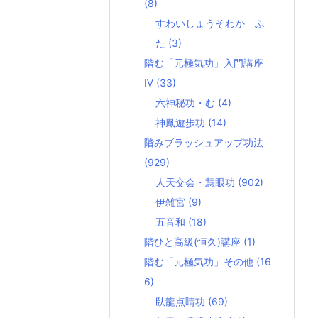
(8)
すわいしょうそわか ふ
た
(3)
階む「元極気功」入門講座
Ⅳ
(33)
六神秘功・む
(4)
神鳳遊歩功
(14)
階みブラッシュアップ功法
(929)
人天交会・慧眼功
(902)
伊雑宮
(9)
五音和
(18)
階ひと高級(恒久)講座
(1)
階む「元極気功」その他
(16
6)
臥龍点睛功
(69)