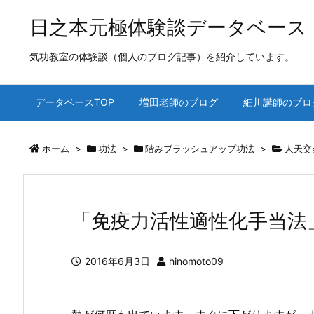
日之本元極体験談データベース
気功教室の体験談（個人のブログ記事）を紹介しています。
データベースTOP
増田老師のブログ
細川講師のブロ
ホーム
>
功法
>
階みブラッシュアップ功法
>
人天交
「免疫力活性適性化手当法
2016年6月3日
hinomoto09