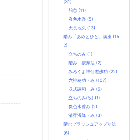
(31)
胎息
(11)
炎色水香
(5)
天長地久
(13)
階み「あめとひと」講座
(15
2)
立ちのみ
(1)
階み 按摩法
(2)
みろくよ神仙遊歩功
(22)
六神秘功・み
(107)
収式調和 み
(6)
立ちのみ(改)
(1)
炎色水香み
(2)
清昇濁降・み
(3)
階むブラッシュアップ功法
(6)