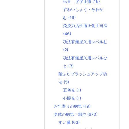
伝音 戻戻止痛
(16)
すわいしょう・そわか
む
(19)
免疫力活性適正化手当法
(46)
功法有無屋久用レベルむ
(2)
功法有無屋久用レベルひ
と
(3)
階ふたブラッシュアップ功
法
(5)
五色光
(1)
心眼光
(1)
お年寄りの病気
(19)
身体の病気・部位
(670)
すい臓
(63)