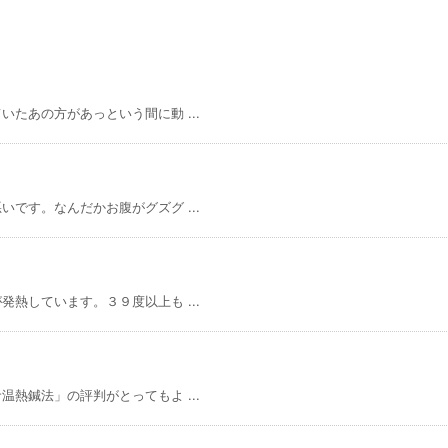
たあの方があっという間に動 ...
です。なんだかお腹がグズグ ...
熱しています。３９度以上も ...
熱鍼法」の評判がとってもよ ...