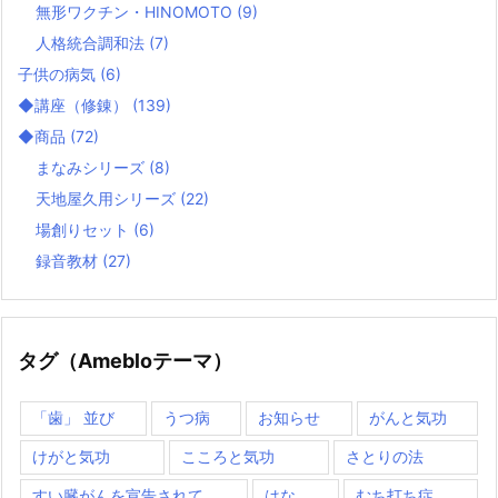
無形ワクチン・HINOMOTO
(9)
人格統合調和法
(7)
子供の病気
(6)
◆講座（修錬）
(139)
◆商品
(72)
まなみシリーズ
(8)
天地屋久用シリーズ
(22)
場創りセット
(6)
録音教材
(27)
タグ（Amebloテーマ）
「歯」 並び
うつ病
お知らせ
がんと気功
けがと気功
こころと気功
さとりの法
すい臓がんを宣告されて
はな
むち打ち症