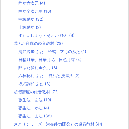
静功六次元
(4)
静功全次元用
(16)
中級動功
(32)
上級動功
(2)
すわいしょう・そわか ひと
(8)
階ふた段階の録音教材
(29)
清昇濁降 ふた、坐式、立ちのふた
(1)
日精月華、日華月花、日色月香
(5)
階ふた静功全次元
(3)
六神秘功 ふた、階ふた 按摩法
(2)
収式調和 ふた
(6)
超階講座の録音教材
(72)
張生法 あ法
(19)
張生法 か法
(4)
張生法 ま法
(38)
さとりシリーズ（潜在能力開発）の録音教材
(44)