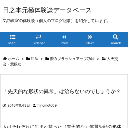
日之本元極体験談データベース
気功教室の体験談（個人のブログ記事）を紹介しています。
Menu
Sidebar
Prev
Next
Search
ホーム
>
功法
>
階みブラッシュアップ功法
>
人天交
会・慧眼功
「先天的な形状の異常」は治らないのでしょうか？
2016年6月3日
hinomoto09
人はそれぞれに生まれ持った（先天的な）体質や顔の形体