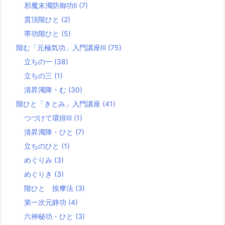
邪魔末濁防御功Ⅱ
(7)
貫頂階ひと
(2)
帯功階ひと
(5)
階む「元極気功」入門講座Ⅲ
(75)
立ちの一
(38)
立ちの三
(1)
清昇濁降・む
(30)
階ひと「きとみ」入門講座
(41)
つづけて環排Ⅲ
(1)
清昇濁降・ひと
(7)
立ちのひと
(1)
めぐりみ
(3)
めぐりき
(3)
階ひと 按摩法
(3)
第一次元静功
(4)
六神秘功・ひと
(3)