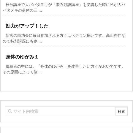
秋分講座で大ババタヌキが「階み観訣講座」を受講した時に私が大バ
バタヌキの身体の三 ...
効力がアップ！した
新宮の錬功会に毎日参加される方々はベテラン揃いです。高山在住な
ので特別講座にも参 ...
身体のゆがみ１
修練者の中には、「身体のゆがみ」を改善したい方々がおいでです。
その原因によって修 ...