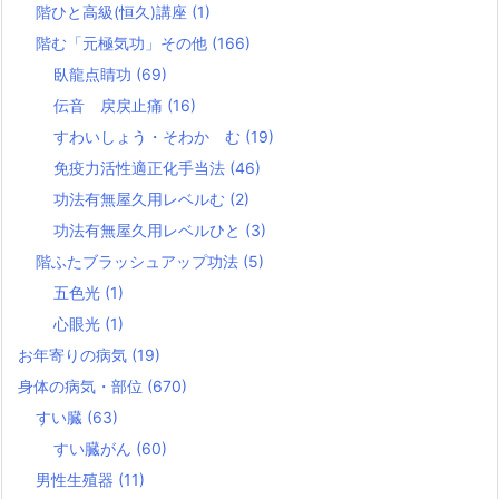
階ひと高級(恒久)講座
(1)
階む「元極気功」その他
(166)
臥龍点睛功
(69)
伝音 戻戻止痛
(16)
すわいしょう・そわか む
(19)
免疫力活性適正化手当法
(46)
功法有無屋久用レベルむ
(2)
功法有無屋久用レベルひと
(3)
階ふたブラッシュアップ功法
(5)
五色光
(1)
心眼光
(1)
お年寄りの病気
(19)
身体の病気・部位
(670)
すい臓
(63)
すい臓がん
(60)
男性生殖器
(11)