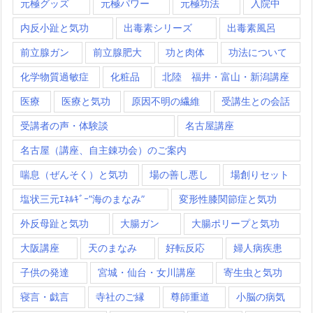
元極グッズ
元極パワー
元極功法
入院中
内反小趾と気功
出毒素シリーズ
出毒素風呂
前立腺ガン
前立腺肥大
功と肉体
功法について
化学物質過敏症
化粧品
北陸 福井・富山・新潟講座
医療
医療と気功
原因不明の繊維
受講生との会話
受講者の声・体験談
名古屋講座
名古屋（講座、自主錬功会）のご案内
喘息（ぜんそく）と気功
場の善し悪し
場創りセット
塩状三元ｴﾈﾙｷﾞｰ”海のまなみ”
変形性膝関節症と気功
外反母趾と気功
大腸ガン
大腸ポリープと気功
大阪講座
天のまなみ
好転反応
婦人病疾患
子供の発達
宮城・仙台・女川講座
寄生虫と気功
寝言・戯言
寺社のご縁
尊師重道
小脳の病気