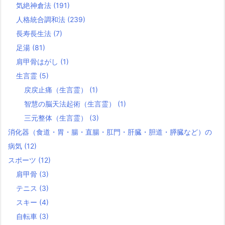
気絶神倉法
(191)
人格統合調和法
(239)
長寿長生法
(7)
足湯
(81)
肩甲骨はがし
(1)
生言霊
(5)
戻戻止痛（生言霊）
(1)
智慧の脳天法起術（生言霊）
(1)
三元整体（生言霊）
(3)
消化器（食道・胃・腸・直腸・肛門・肝臓・胆道・膵臓など）の
病気
(12)
スポーツ
(12)
肩甲骨
(3)
テニス
(3)
スキー
(4)
自転車
(3)