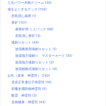
三元パワー木精クリーム
(30)
場をよくするグッズ
(156)
邪気消し線香
(1)
香炉
(101)
菱香炉用 ミニバッグ
(98)
邪気消し香炉
(3)
場創りセット
(44)
放瀉農業用場創りセット
(1)
放瀉強力場創り マスターカード
(35)
放瀉強力場創りセット
(3)
放瀉移動式場創りセット
(4)
お札（直筆 神霊符）
(140)
戻戻正常遺伝子神霊符
(16)
邪魔末濁防御神霊符
(5)
数霊 神霊符
(3)
去病健身 神霊符
(44)