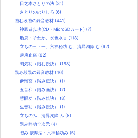
日之本さとりの法
(31)
さとりののりしろ
(6)
階む段階の録音教材
(441)
神鳳遊歩功(CD・MicroSDカード)
(7)
胎息・そわか、炎色水香
(118)
立ちの三・一、六神秘功 む、清昇濁降 む
(62)
戻戻止痛
(82)
調気功（階む授訣）
(168)
階み段階の録音教材
(46)
伊雑宮（階み伝訣）
(1)
五音和（階み画訣）
(7)
慧眼功（階み観訣）
(8)
生音功（階み授訣）
(1)
立ちのみ、清昇濁降 み
(8)
階み静功全次元
(4)
階み 按摩法・六神秘功み
(5)