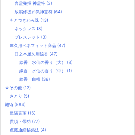
言霊発揮 神霊符
(3)
放瀉修祓邪気神霊符
(64)
もとつきわみ珠
(13)
ネックレス
(8)
ブレスレット
(3)
屋久用ベネフィット商品
(47)
日之本屋久用線香
(47)
線香 水仙の香り（大）
(8)
線香 水仙の香り（中）
(1)
線香 白檀
(38)
☆その他
(12)
さとり
(5)
施術
(584)
遠隔貫頂
(16)
貫頂・帯功
(77)
点竅通経秘薬法
(4)