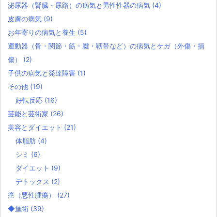
泌尿器（腎臓・尿路）の病気と男性性器の病気
(4)
皮膚の病気
(9)
お年寄りの病気と養生
(5)
運動器（骨・関節・筋・腱・靱帯など）の病気とケガ（外傷・損
傷）
(2)
子供の病気と発達障害
(1)
その他
(19)
好転反応
(16)
芸能と芸術家
(26)
美容とダイエット
(21)
体脂肪
(4)
シミ
(6)
ダイエット
(9)
デトックス
(2)
癌（悪性腫瘍）
(27)
◆施術
(39)