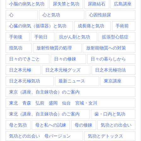
小脳の病気と気功
尿失禁と気功
尿路結石
広島講座
心
心と気功
心因性頻尿
心臓の病気（循環器）と気功
成長痛と気功
手術前
手術後
手術日
抗がん剤と気功
拡張型心筋症
指気功
放射性物質の処理
放射能物質への対策
日々のできごと
日々の修錬
日々の暮らしから
日之本元極
日之本元極グッズ
日之本元極功法
日之本元極気功
最新ニュース
東京講座
東京（講座、自主錬功会）のご案内
東北 青森 弘前 盛岡 仙台 宮城・女川
東北（講座、自主錬功会）のご案内
歯・口内と気功
母と気功
母と私への試練
母の修錬
気功との出会い
気功との出会い 母バージョン
気功とデトックス