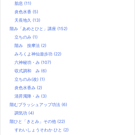
胎息
(11)
炎色水香
(5)
天長地久
(13)
階み「あめとひと」講座
(152)
立ちのみ
(1)
階み 按摩法
(2)
みろくよ神仙遊歩功
(22)
六神秘功・み
(107)
収式調和 み
(6)
立ちのみ(改)
(1)
炎色水香み
(2)
清昇濁降・み
(3)
階むブラッシュアップ功法
(6)
調気功
(4)
階ひと「きとみ」その他
(22)
すわいしょうそわか ひと
(2)