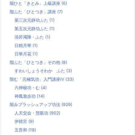
階ひと「きとみ」上級講座
(6)
階ふた「ひとつき」講座
(7)
第三次元静功ふた
(1)
第五次元静功ふた
(1)
清昇濁降・ふた
(1)
日精月華
(1)
日華月花
(1)
階ふた「ひとつき」その他
(8)
すわいしょうそわか ふた
(3)
階む「元極気功」入門講座Ⅳ
(33)
六神秘功・む
(4)
神鳳遊歩功
(14)
階みブラッシュアップ功法
(929)
人天交会・慧眼功
(902)
伊雑宮
(9)
五音和
(18)