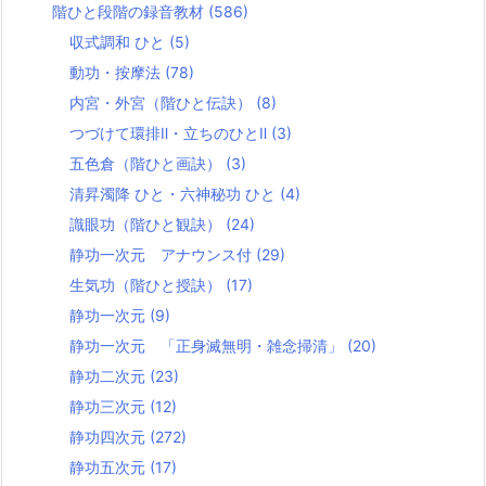
階ひと段階の録音教材
(586)
収式調和 ひと
(5)
動功・按摩法
(78)
内宮・外宮（階ひと伝訣）
(8)
つづけて環排Ⅱ・立ちのひとⅡ
(3)
五色倉（階ひと画訣）
(3)
清昇濁降 ひと・六神秘功 ひと
(4)
識眼功（階ひと観訣）
(24)
静功一次元 アナウンス付
(29)
生気功（階ひと授訣）
(17)
静功一次元
(9)
静功一次元 「正身滅無明・雑念掃清」
(20)
静功二次元
(23)
静功三次元
(12)
静功四次元
(272)
静功五次元
(17)