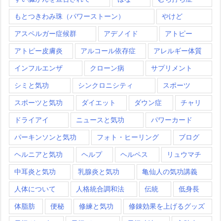
もとつきわみ珠（パワーストーン）
やけど
アスペルガー症候群
アデノイド
アトピー
アトピー皮膚炎
アルコール依存症
アレルギー体質
インフルエンザ
クローン病
サプリメント
シミと気功
シンクロニシティ
スポーツ
スポーツと気功
ダイエット
ダウン症
チャリ
ドライアイ
ニュースと気功
パワーカード
パーキンソンと気功
フォト・ヒーリング
ブログ
ヘルニアと気功
ヘルプ
ヘルペス
リュウマチ
中耳炎と気功
乳腺炎と気功
亀仙人の気功講義
人体について
人格統合調和法
伝統
低身長
体脂肪
便秘
修練と気功
修錬効果を上げるグッズ