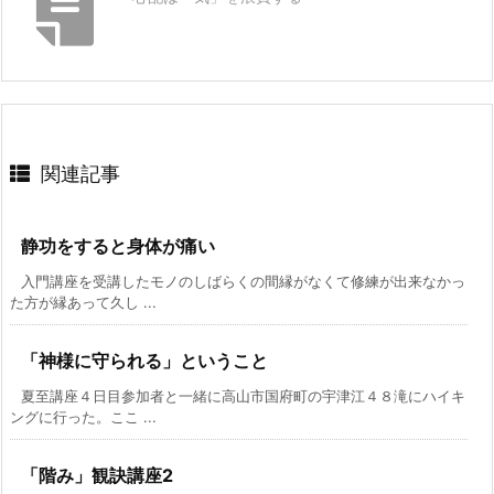
関連記事
静功をすると身体が痛い
入門講座を受講したモノのしばらくの間縁がなくて修練が出来なかっ
た方が縁あって久し ...
「神様に守られる」ということ
夏至講座４日目参加者と一緒に高山市国府町の宇津江４８滝にハイキ
ングに行った。ここ ...
「階み」観訣講座2