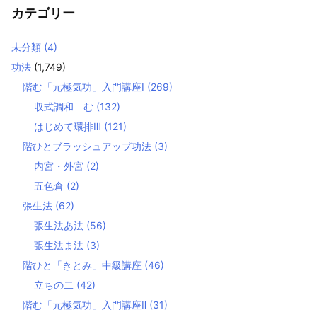
カテゴリー
未分類
(4)
功法
(1,749)
階む「元極気功」入門講座Ⅰ
(269)
収式調和 む
(132)
はじめて環排Ⅲ
(121)
階ひとブラッシュアップ功法
(3)
内宮・外宮
(2)
五色倉
(2)
張生法
(62)
張生法あ法
(56)
張生法ま法
(3)
階ひと「きとみ」中級講座
(46)
立ちの二
(42)
階む「元極気功」入門講座Ⅱ
(31)