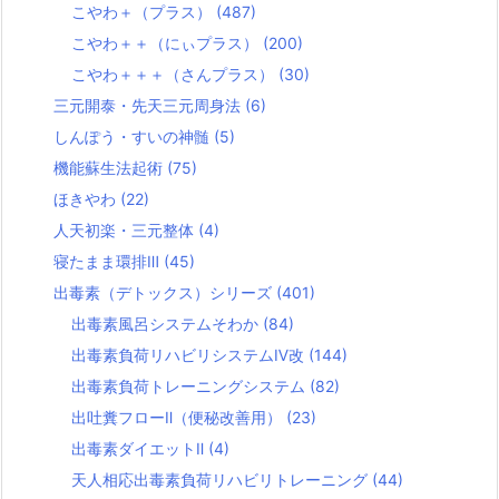
こやわ＋（プラス）
(487)
こやわ＋＋（にぃプラス）
(200)
こやわ＋＋＋（さんプラス）
(30)
三元開泰・先天三元周身法
(6)
しんぽう・すいの神髄
(5)
機能蘇生法起術
(75)
ほきやわ
(22)
人天初楽・三元整体
(4)
寝たまま環排Ⅲ
(45)
出毒素（デトックス）シリーズ
(401)
出毒素風呂システムそわか
(84)
出毒素負荷リハビリシステムⅣ改
(144)
出毒素負荷トレーニングシステム
(82)
出吐糞フローⅡ（便秘改善用）
(23)
出毒素ダイエットⅡ
(4)
天人相応出毒素負荷リハビリトレーニング
(44)