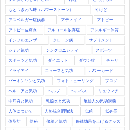
もとつきわみ珠（パワーストーン）
やけど
アスペルガー症候群
アデノイド
アトピー
アトピー皮膚炎
アルコール依存症
アレルギー体質
インフルエンザ
クローン病
サプリメント
シミと気功
シンクロニシティ
スポーツ
スポーツと気功
ダイエット
ダウン症
チャリ
ドライアイ
ニュースと気功
パワーカード
パーキンソンと気功
フォト・ヒーリング
ブログ
ヘルニアと気功
ヘルプ
ヘルペス
リュウマチ
中耳炎と気功
乳腺炎と気功
亀仙人の気功講義
人体について
人格統合調和法
伝統
低身長
体脂肪
便秘
修練と気功
修錬効果を上げるグッズ