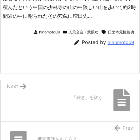
積んだという中国の少林寺の山の中険しい山を歩いて約2時
間岩の中に彫られたその穴蔵に増田先…
hinomoto09
人天交会・慧眼功
日之本元極気功
Posted by
hinomoto09
Next
「雑念」を祓う
Prev
携帯電話をすてろ２