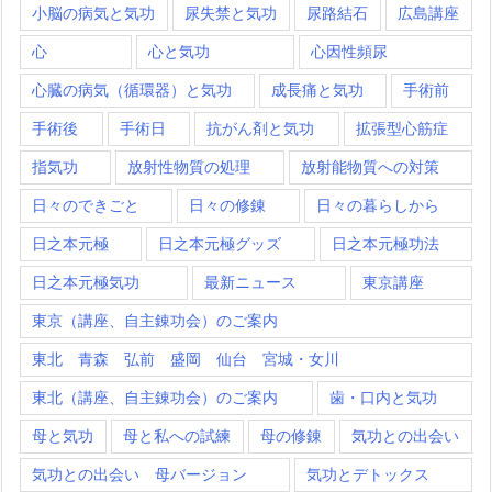
小脳の病気と気功
尿失禁と気功
尿路結石
広島講座
心
心と気功
心因性頻尿
心臓の病気（循環器）と気功
成長痛と気功
手術前
手術後
手術日
抗がん剤と気功
拡張型心筋症
指気功
放射性物質の処理
放射能物質への対策
日々のできごと
日々の修錬
日々の暮らしから
日之本元極
日之本元極グッズ
日之本元極功法
日之本元極気功
最新ニュース
東京講座
東京（講座、自主錬功会）のご案内
東北 青森 弘前 盛岡 仙台 宮城・女川
東北（講座、自主錬功会）のご案内
歯・口内と気功
母と気功
母と私への試練
母の修錬
気功との出会い
気功との出会い 母バージョン
気功とデトックス