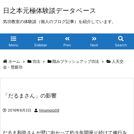
日之本元極体験談データベース
気功教室の体験談（個人のブログ記事）を紹介しています。
Menu
Sidebar
Prev
Next
Search
ホーム
>
功法
>
階みブラッシュアップ功法
>
人天交
会・慧眼功
「だるまさん」の影響
2016年6月3日
hinomoto09
だるま和尚さんが壁に向かって約９年間座り続けて修行を