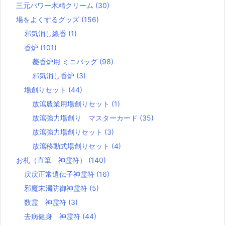
三元パワー木精クリーム
(30)
場をよくするグッズ
(156)
邪気消し線香
(1)
香炉
(101)
菱香炉用 ミニバッグ
(98)
邪気消し香炉
(3)
場創りセット
(44)
放瀉農業用場創りセット
(1)
放瀉強力場創り マスターカード
(35)
放瀉強力場創りセット
(3)
放瀉移動式場創りセット
(4)
お札（直筆 神霊符）
(140)
戻戻正常遺伝子神霊符
(16)
邪魔末濁防御神霊符
(5)
数霊 神霊符
(3)
去病健身 神霊符
(44)