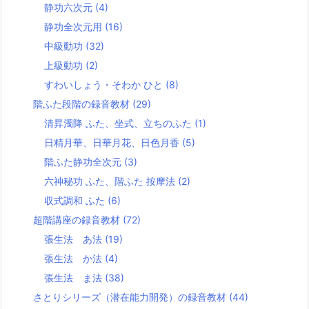
静功六次元
(4)
静功全次元用
(16)
中級動功
(32)
上級動功
(2)
すわいしょう・そわか ひと
(8)
階ふた段階の録音教材
(29)
清昇濁降 ふた、坐式、立ちのふた
(1)
日精月華、日華月花、日色月香
(5)
階ふた静功全次元
(3)
六神秘功 ふた、階ふた 按摩法
(2)
収式調和 ふた
(6)
超階講座の録音教材
(72)
張生法 あ法
(19)
張生法 か法
(4)
張生法 ま法
(38)
さとりシリーズ（潜在能力開発）の録音教材
(44)