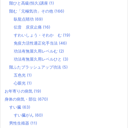
階ひと高級(恒久)講座
(1)
階む「元極気功」その他
(166)
臥龍点睛功
(69)
伝音 戻戻止痛
(16)
すわいしょう・そわか む
(19)
免疫力活性適正化手当法
(46)
功法有無屋久用レベルむ
(2)
功法有無屋久用レベルひと
(3)
階ふたブラッシュアップ功法
(5)
五色光
(1)
心眼光
(1)
お年寄りの病気
(19)
身体の病気・部位
(670)
すい臓
(63)
すい臓がん
(60)
男性生殖器
(11)