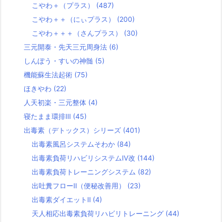
こやわ＋（プラス）
(487)
こやわ＋＋（にぃプラス）
(200)
こやわ＋＋＋（さんプラス）
(30)
三元開泰・先天三元周身法
(6)
しんぽう・すいの神髄
(5)
機能蘇生法起術
(75)
ほきやわ
(22)
人天初楽・三元整体
(4)
寝たまま環排Ⅲ
(45)
出毒素（デトックス）シリーズ
(401)
出毒素風呂システムそわか
(84)
出毒素負荷リハビリシステムⅣ改
(144)
出毒素負荷トレーニングシステム
(82)
出吐糞フローⅡ（便秘改善用）
(23)
出毒素ダイエットⅡ
(4)
天人相応出毒素負荷リハビリトレーニング
(44)