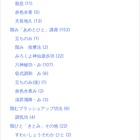
胎息
(11)
炎色水香
(5)
天長地久
(13)
階み「あめとひと」講座
(152)
立ちのみ
(1)
階み 按摩法
(2)
みろくよ神仙遊歩功
(22)
六神秘功・み
(107)
収式調和 み
(6)
立ちのみ(改)
(1)
炎色水香み
(2)
清昇濁降・み
(3)
階むブラッシュアップ功法
(6)
調気功
(4)
階ひと「きとみ」その他
(22)
すわいしょうそわか ひと
(2)