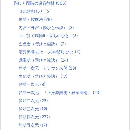
階ひと段階の録音教材
(586)
収式調和 ひと
(5)
動功・按摩法
(78)
内宮・外宮（階ひと伝訣）
(8)
つづけて環排Ⅱ・立ちのひとⅡ
(3)
五色倉（階ひと画訣）
(3)
清昇濁降 ひと・六神秘功 ひと
(4)
識眼功（階ひと観訣）
(24)
静功一次元 アナウンス付
(29)
生気功（階ひと授訣）
(17)
静功一次元
(9)
静功一次元 「正身滅無明・雑念掃清」
(20)
静功二次元
(23)
静功三次元
(12)
静功四次元
(272)
静功五次元
(17)