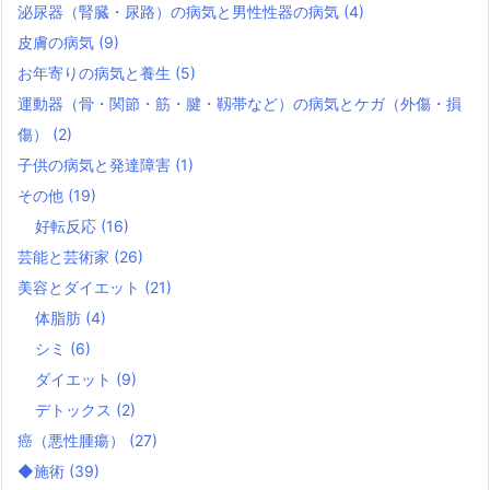
泌尿器（腎臓・尿路）の病気と男性性器の病気
(4)
皮膚の病気
(9)
お年寄りの病気と養生
(5)
運動器（骨・関節・筋・腱・靱帯など）の病気とケガ（外傷・損
傷）
(2)
子供の病気と発達障害
(1)
その他
(19)
好転反応
(16)
芸能と芸術家
(26)
美容とダイエット
(21)
体脂肪
(4)
シミ
(6)
ダイエット
(9)
デトックス
(2)
癌（悪性腫瘍）
(27)
◆施術
(39)