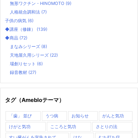
無形ワクチン・HINOMOTO
(9)
人格統合調和法
(7)
子供の病気
(6)
◆講座（修錬）
(139)
◆商品
(72)
まなみシリーズ
(8)
天地屋久用シリーズ
(22)
場創りセット
(6)
録音教材
(27)
タグ（Amebloテーマ）
「歯」 並び
うつ病
お知らせ
がんと気功
けがと気功
こころと気功
さとりの法
すい臓がんを宣告されて
はな
むち打ち症