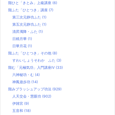
階ひと「きとみ」上級講座
(6)
階ふた「ひとつき」講座
(7)
第三次元静功ふた
(1)
第五次元静功ふた
(1)
清昇濁降・ふた
(1)
日精月華
(1)
日華月花
(1)
階ふた「ひとつき」その他
(8)
すわいしょうそわか ふた
(3)
階む「元極気功」入門講座Ⅳ
(33)
六神秘功・む
(4)
神鳳遊歩功
(14)
階みブラッシュアップ功法
(929)
人天交会・慧眼功
(902)
伊雑宮
(9)
五音和
(18)