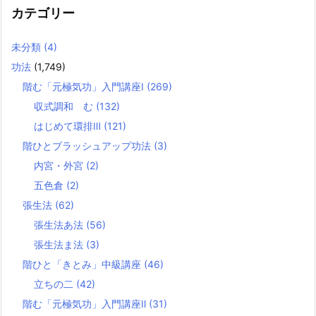
カテゴリー
未分類
(4)
功法
(1,749)
階む「元極気功」入門講座Ⅰ
(269)
収式調和 む
(132)
はじめて環排Ⅲ
(121)
階ひとブラッシュアップ功法
(3)
内宮・外宮
(2)
五色倉
(2)
張生法
(62)
張生法あ法
(56)
張生法ま法
(3)
階ひと「きとみ」中級講座
(46)
立ちの二
(42)
階む「元極気功」入門講座Ⅱ
(31)