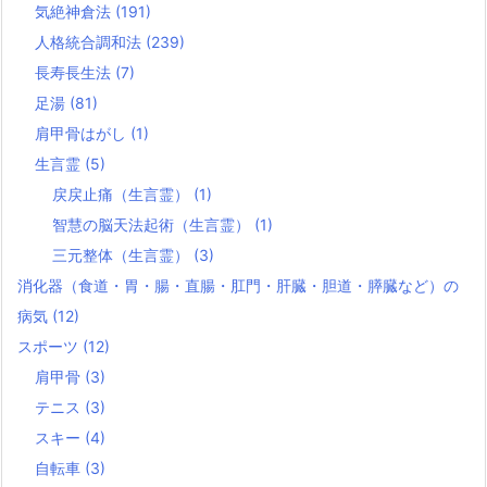
気絶神倉法
(191)
人格統合調和法
(239)
長寿長生法
(7)
足湯
(81)
肩甲骨はがし
(1)
生言霊
(5)
戻戻止痛（生言霊）
(1)
智慧の脳天法起術（生言霊）
(1)
三元整体（生言霊）
(3)
消化器（食道・胃・腸・直腸・肛門・肝臓・胆道・膵臓など）の
病気
(12)
スポーツ
(12)
肩甲骨
(3)
テニス
(3)
スキー
(4)
自転車
(3)