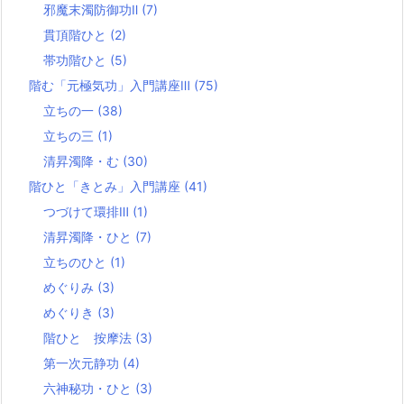
邪魔末濁防御功Ⅱ
(7)
貫頂階ひと
(2)
帯功階ひと
(5)
階む「元極気功」入門講座Ⅲ
(75)
立ちの一
(38)
立ちの三
(1)
清昇濁降・む
(30)
階ひと「きとみ」入門講座
(41)
つづけて環排Ⅲ
(1)
清昇濁降・ひと
(7)
立ちのひと
(1)
めぐりみ
(3)
めぐりき
(3)
階ひと 按摩法
(3)
第一次元静功
(4)
六神秘功・ひと
(3)