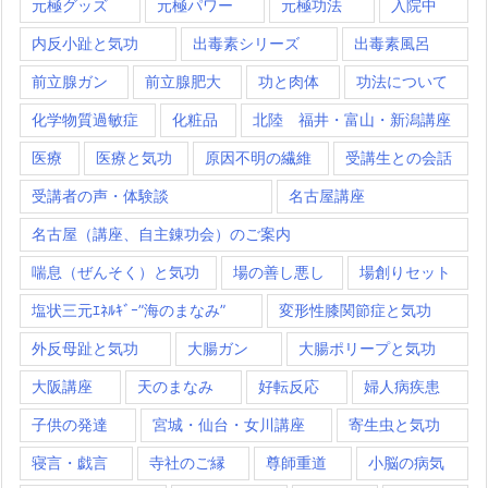
元極グッズ
元極パワー
元極功法
入院中
内反小趾と気功
出毒素シリーズ
出毒素風呂
前立腺ガン
前立腺肥大
功と肉体
功法について
化学物質過敏症
化粧品
北陸 福井・富山・新潟講座
医療
医療と気功
原因不明の繊維
受講生との会話
受講者の声・体験談
名古屋講座
名古屋（講座、自主錬功会）のご案内
喘息（ぜんそく）と気功
場の善し悪し
場創りセット
塩状三元ｴﾈﾙｷﾞｰ”海のまなみ”
変形性膝関節症と気功
外反母趾と気功
大腸ガン
大腸ポリープと気功
大阪講座
天のまなみ
好転反応
婦人病疾患
子供の発達
宮城・仙台・女川講座
寄生虫と気功
寝言・戯言
寺社のご縁
尊師重道
小脳の病気