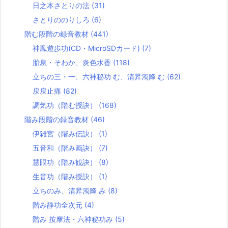
日之本さとりの法
(31)
さとりののりしろ
(6)
階む段階の録音教材
(441)
神鳳遊歩功(CD・MicroSDカード)
(7)
胎息・そわか、炎色水香
(118)
立ちの三・一、六神秘功 む、清昇濁降 む
(62)
戻戻止痛
(82)
調気功（階む授訣）
(168)
階み段階の録音教材
(46)
伊雑宮（階み伝訣）
(1)
五音和（階み画訣）
(7)
慧眼功（階み観訣）
(8)
生音功（階み授訣）
(1)
立ちのみ、清昇濁降 み
(8)
階み静功全次元
(4)
階み 按摩法・六神秘功み
(5)