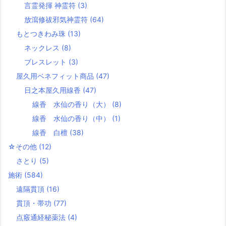
言霊発揮 神霊符
(3)
放瀉修祓邪気神霊符
(64)
もとつきわみ珠
(13)
ネックレス
(8)
ブレスレット
(3)
屋久用ベネフィット商品
(47)
日之本屋久用線香
(47)
線香 水仙の香り（大）
(8)
線香 水仙の香り（中）
(1)
線香 白檀
(38)
☆その他
(12)
さとり
(5)
施術
(584)
遠隔貫頂
(16)
貫頂・帯功
(77)
点竅通経秘薬法
(4)