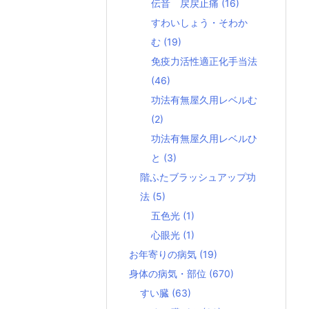
伝音 戻戻止痛
(16)
すわいしょう・そわか
む
(19)
免疫力活性適正化手当法
(46)
功法有無屋久用レベルむ
(2)
功法有無屋久用レベルひ
と
(3)
階ふたブラッシュアップ功
法
(5)
五色光
(1)
心眼光
(1)
お年寄りの病気
(19)
身体の病気・部位
(670)
すい臓
(63)