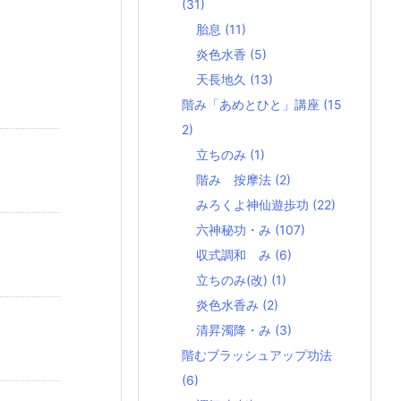
(31)
胎息
(11)
炎色水香
(5)
天長地久
(13)
階み「あめとひと」講座
(15
2)
立ちのみ
(1)
階み 按摩法
(2)
みろくよ神仙遊歩功
(22)
六神秘功・み
(107)
収式調和 み
(6)
立ちのみ(改)
(1)
炎色水香み
(2)
清昇濁降・み
(3)
階むブラッシュアップ功法
(6)