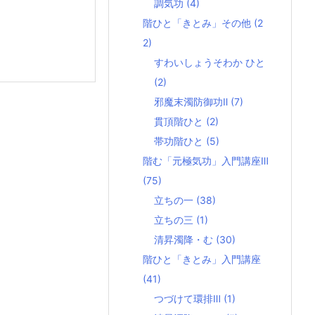
調気功
(4)
階ひと「きとみ」その他
(2
2)
すわいしょうそわか ひと
(2)
邪魔末濁防御功Ⅱ
(7)
貫頂階ひと
(2)
帯功階ひと
(5)
階む「元極気功」入門講座Ⅲ
(75)
立ちの一
(38)
立ちの三
(1)
清昇濁降・む
(30)
階ひと「きとみ」入門講座
(41)
つづけて環排Ⅲ
(1)