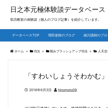
日之本元極体験談データベース
気功教室の体験談（個人のブログ記事）を紹介しています。
データベースTOP
増田老師のブログ
細川講師のブロ
ホーム
>
功法
>
階みブラッシュアップ功法
>
人天交
「すわいしょうそわかむ」
2016年6月3日
hinomoto09