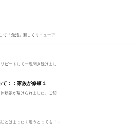
て「免活」新しくリニューア ...
ピートして一晩聞き続けまし ...
って：：家族が修練１
験談が届けられました。ご紹 ...
とはまったく違うとっても「 ...