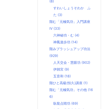
(8)
すわいしょうそわか ふ
た
(3)
階む「元極気功」入門講座
Ⅳ
(33)
六神秘功・む
(4)
神鳳遊歩功
(14)
階みブラッシュアップ功法
(929)
人天交会・慧眼功
(902)
伊雑宮
(9)
五音和
(18)
階ひと高級(恒久)講座
(1)
階む「元極気功」その他
(16
6)
臥龍点睛功
(69)