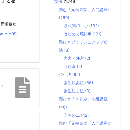
な」と思
功法
(1,749)
階む「元極気功」入門講座Ⅰ
(269)
本元極気功
収式調和 む
(132)
omoto09
はじめて環排Ⅲ
(121)
階ひとブラッシュアップ功
法
(3)
内宮・外宮
(2)
五色倉
(2)
張生法
(62)
張生法あ法
(56)
力」
張生法ま法
(3)
階ひと「きとみ」中級講座
(46)
立ちの二
(42)
階む「元極気功」入門講座Ⅱ