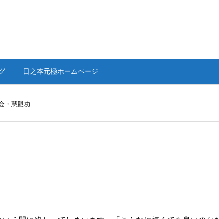
グ
日之本元極ホームページ
会・慧眼功