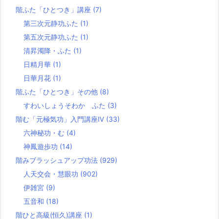
階ふた「ひとつき」講座
(7)
第三次元静功ふた
(1)
第五次元静功ふた
(1)
清昇濁降・ふた
(1)
日精月華
(1)
日華月花
(1)
階ふた「ひとつき」その他
(8)
すわいしょうそわか ふた
(3)
階む「元極気功」入門講座Ⅳ
(33)
六神秘功・む
(4)
神鳳遊歩功
(14)
階みブラッシュアップ功法
(929)
人天交会・慧眼功
(902)
伊雑宮
(9)
五音和
(18)
階ひと高級(恒久)講座
(1)