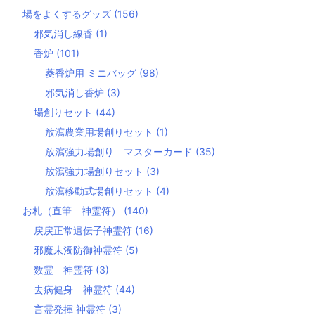
場をよくするグッズ
(156)
邪気消し線香
(1)
香炉
(101)
菱香炉用 ミニバッグ
(98)
邪気消し香炉
(3)
場創りセット
(44)
放瀉農業用場創りセット
(1)
放瀉強力場創り マスターカード
(35)
放瀉強力場創りセット
(3)
放瀉移動式場創りセット
(4)
お札（直筆 神霊符）
(140)
戻戻正常遺伝子神霊符
(16)
邪魔末濁防御神霊符
(5)
数霊 神霊符
(3)
去病健身 神霊符
(44)
言霊発揮 神霊符
(3)