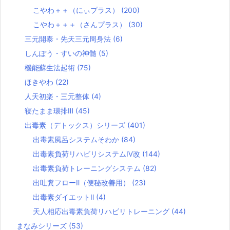
こやわ＋＋（にぃプラス）
(200)
こやわ＋＋＋（さんプラス）
(30)
三元開泰・先天三元周身法
(6)
しんぽう・すいの神髄
(5)
機能蘇生法起術
(75)
ほきやわ
(22)
人天初楽・三元整体
(4)
寝たまま環排Ⅲ
(45)
出毒素（デトックス）シリーズ
(401)
出毒素風呂システムそわか
(84)
出毒素負荷リハビリシステムⅣ改
(144)
出毒素負荷トレーニングシステム
(82)
出吐糞フローⅡ（便秘改善用）
(23)
出毒素ダイエットⅡ
(4)
天人相応出毒素負荷リハビリトレーニング
(44)
まなみシリーズ
(53)