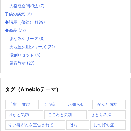
人格統合調和法
(7)
子供の病気
(6)
◆講座（修錬）
(139)
◆商品
(72)
まなみシリーズ
(8)
天地屋久用シリーズ
(22)
場創りセット
(6)
録音教材
(27)
タグ（Amebloテーマ）
「歯」 並び
うつ病
お知らせ
がんと気功
けがと気功
こころと気功
さとりの法
すい臓がんを宣告されて
はな
むち打ち症