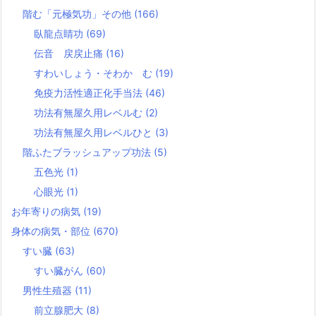
階む「元極気功」その他
(166)
臥龍点睛功
(69)
伝音 戻戻止痛
(16)
すわいしょう・そわか む
(19)
免疫力活性適正化手当法
(46)
功法有無屋久用レベルむ
(2)
功法有無屋久用レベルひと
(3)
階ふたブラッシュアップ功法
(5)
五色光
(1)
心眼光
(1)
お年寄りの病気
(19)
身体の病気・部位
(670)
すい臓
(63)
すい臓がん
(60)
男性生殖器
(11)
前立腺肥大
(8)