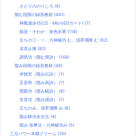
さとりののりしろ
(6)
階む段階の録音教材
(441)
神鳳遊歩功(CD・MicroSDカード)
(7)
胎息・そわか、炎色水香
(118)
立ちの三・一、六神秘功 む、清昇濁降 む
(62)
戻戻止痛
(82)
調気功（階む授訣）
(168)
階み段階の録音教材
(46)
伊雑宮（階み伝訣）
(1)
五音和（階み画訣）
(7)
慧眼功（階み観訣）
(8)
生音功（階み授訣）
(1)
立ちのみ、清昇濁降 み
(8)
階み静功全次元
(4)
階み 按摩法・六神秘功み
(5)
三元パワー木精クリーム
(30)