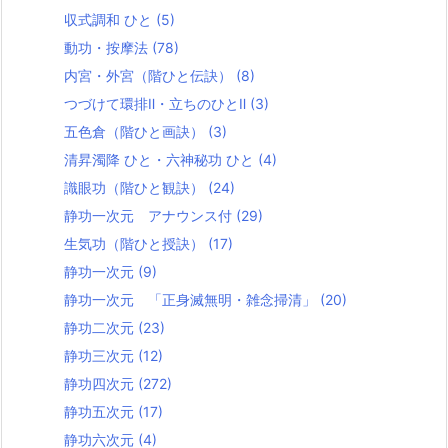
収式調和 ひと
(5)
動功・按摩法
(78)
内宮・外宮（階ひと伝訣）
(8)
つづけて環排Ⅱ・立ちのひとⅡ
(3)
五色倉（階ひと画訣）
(3)
清昇濁降 ひと・六神秘功 ひと
(4)
識眼功（階ひと観訣）
(24)
静功一次元 アナウンス付
(29)
生気功（階ひと授訣）
(17)
静功一次元
(9)
静功一次元 「正身滅無明・雑念掃清」
(20)
静功二次元
(23)
静功三次元
(12)
静功四次元
(272)
静功五次元
(17)
静功六次元
(4)