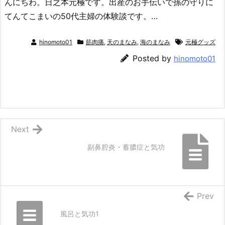
んにちわ。日之本元極です。出産のお手伝いで孫の守りに
てんてこまいの50代主婦の体験談です。…
hinomoto01
筋肉痛
,
天のまなみ
,
海のまなみ
元極グッズ
Posted by
hinomoto01
Next
副鼻腔炎・蓄膿症と気功
Prev
風呂と気功1