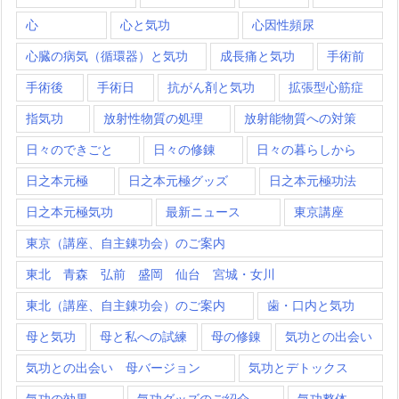
心
心と気功
心因性頻尿
心臓の病気（循環器）と気功
成長痛と気功
手術前
手術後
手術日
抗がん剤と気功
拡張型心筋症
指気功
放射性物質の処理
放射能物質への対策
日々のできごと
日々の修錬
日々の暮らしから
日之本元極
日之本元極グッズ
日之本元極功法
日之本元極気功
最新ニュース
東京講座
東京（講座、自主錬功会）のご案内
東北 青森 弘前 盛岡 仙台 宮城・女川
東北（講座、自主錬功会）のご案内
歯・口内と気功
母と気功
母と私への試練
母の修錬
気功との出会い
気功との出会い 母バージョン
気功とデトックス
気功の効果
気功グッズのご紹介
気功整体