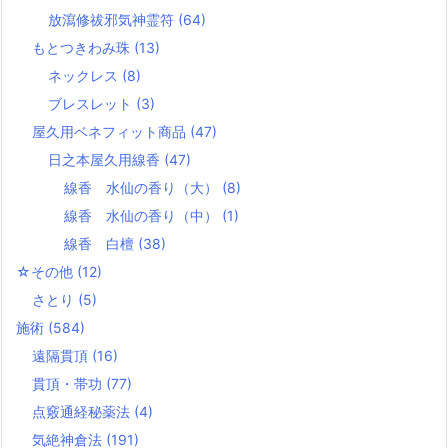
放瀉修祓邪気神霊符
(64)
もとつきわみ珠
(13)
ネックレス
(8)
ブレスレット
(3)
屋久用ベネフィット商品
(47)
日之本屋久用線香
(47)
線香 水仙の香り（大）
(8)
線香 水仙の香り（中）
(1)
線香 白檀
(38)
☆その他
(12)
さとり
(5)
施術
(584)
遠隔貫頂
(16)
貫頂・帯功
(77)
点竅通経秘薬法
(4)
気絶神倉法
(191)