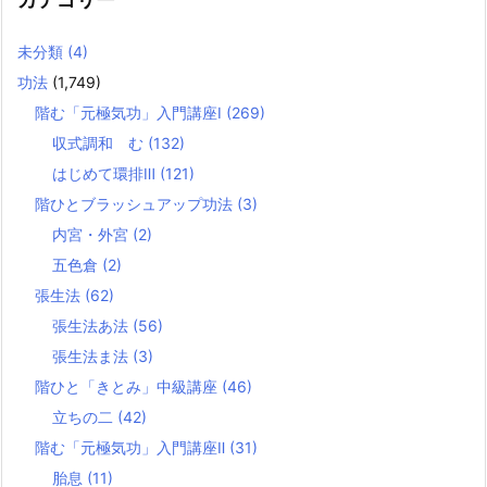
未分類
(4)
功法
(1,749)
階む「元極気功」入門講座Ⅰ
(269)
収式調和 む
(132)
はじめて環排Ⅲ
(121)
階ひとブラッシュアップ功法
(3)
内宮・外宮
(2)
五色倉
(2)
張生法
(62)
張生法あ法
(56)
張生法ま法
(3)
階ひと「きとみ」中級講座
(46)
立ちの二
(42)
階む「元極気功」入門講座Ⅱ
(31)
胎息
(11)