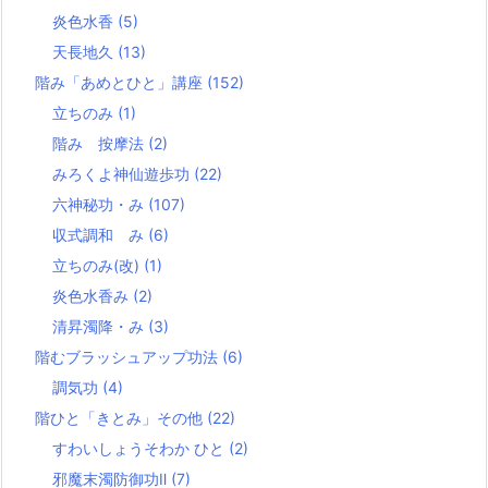
炎色水香
(5)
天長地久
(13)
階み「あめとひと」講座
(152)
立ちのみ
(1)
階み 按摩法
(2)
みろくよ神仙遊歩功
(22)
六神秘功・み
(107)
収式調和 み
(6)
立ちのみ(改)
(1)
炎色水香み
(2)
清昇濁降・み
(3)
階むブラッシュアップ功法
(6)
調気功
(4)
階ひと「きとみ」その他
(22)
すわいしょうそわか ひと
(2)
邪魔末濁防御功Ⅱ
(7)