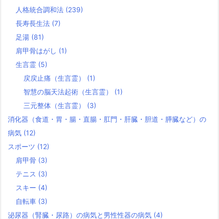
人格統合調和法
(239)
長寿長生法
(7)
足湯
(81)
肩甲骨はがし
(1)
生言霊
(5)
戻戻止痛（生言霊）
(1)
智慧の脳天法起術（生言霊）
(1)
三元整体（生言霊）
(3)
消化器（食道・胃・腸・直腸・肛門・肝臓・胆道・膵臓など）の
病気
(12)
スポーツ
(12)
肩甲骨
(3)
テニス
(3)
スキー
(4)
自転車
(3)
泌尿器（腎臓・尿路）の病気と男性性器の病気
(4)