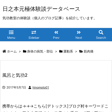
日之本元極体験談データベース
気功教室の体験談（個人のブログ記事）を紹介しています。
Menu
Sidebar
Prev
Next
Search
ホーム
>
身体の病気・部位
>
運動系
>
筋肉痛
風呂と気功2
2017年5月7日
hinomoto01
携帯からは→→→こちら[デトックス]ブログ村キーワードこ