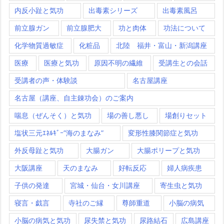
内反小趾と気功
出毒素シリーズ
出毒素風呂
前立腺ガン
前立腺肥大
功と肉体
功法について
化学物質過敏症
化粧品
北陸 福井・富山・新潟講座
医療
医療と気功
原因不明の繊維
受講生との会話
受講者の声・体験談
名古屋講座
名古屋（講座、自主錬功会）のご案内
喘息（ぜんそく）と気功
場の善し悪し
場創りセット
塩状三元ｴﾈﾙｷﾞｰ”海のまなみ”
変形性膝関節症と気功
外反母趾と気功
大腸ガン
大腸ポリープと気功
大阪講座
天のまなみ
好転反応
婦人病疾患
子供の発達
宮城・仙台・女川講座
寄生虫と気功
寝言・戯言
寺社のご縁
尊師重道
小脳の病気
小脳の病気と気功
尿失禁と気功
尿路結石
広島講座