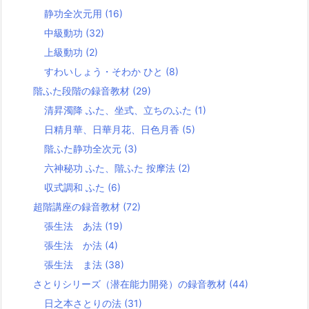
静功全次元用
(16)
中級動功
(32)
上級動功
(2)
すわいしょう・そわか ひと
(8)
階ふた段階の録音教材
(29)
清昇濁降 ふた、坐式、立ちのふた
(1)
日精月華、日華月花、日色月香
(5)
階ふた静功全次元
(3)
六神秘功 ふた、階ふた 按摩法
(2)
収式調和 ふた
(6)
超階講座の録音教材
(72)
張生法 あ法
(19)
張生法 か法
(4)
張生法 ま法
(38)
さとりシリーズ（潜在能力開発）の録音教材
(44)
日之本さとりの法
(31)