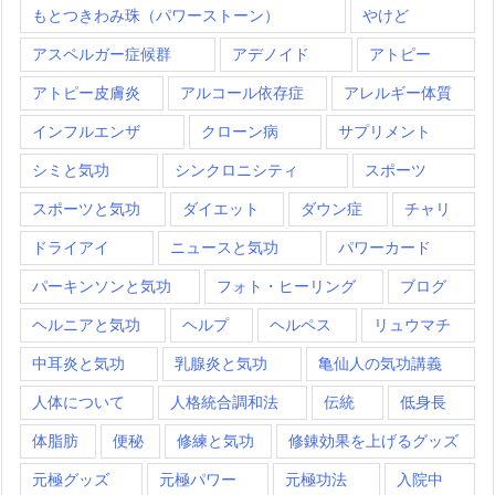
もとつきわみ珠（パワーストーン）
やけど
アスペルガー症候群
アデノイド
アトピー
アトピー皮膚炎
アルコール依存症
アレルギー体質
インフルエンザ
クローン病
サプリメント
シミと気功
シンクロニシティ
スポーツ
スポーツと気功
ダイエット
ダウン症
チャリ
ドライアイ
ニュースと気功
パワーカード
パーキンソンと気功
フォト・ヒーリング
ブログ
ヘルニアと気功
ヘルプ
ヘルペス
リュウマチ
中耳炎と気功
乳腺炎と気功
亀仙人の気功講義
人体について
人格統合調和法
伝統
低身長
体脂肪
便秘
修練と気功
修錬効果を上げるグッズ
元極グッズ
元極パワー
元極功法
入院中