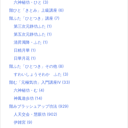
六神秘功・ひと
(3)
階ひと「きとみ」上級講座
(6)
階ふた「ひとつき」講座
(7)
第三次元静功ふた
(1)
第五次元静功ふた
(1)
清昇濁降・ふた
(1)
日精月華
(1)
日華月花
(1)
階ふた「ひとつき」その他
(8)
すわいしょうそわか ふた
(3)
階む「元極気功」入門講座Ⅳ
(33)
六神秘功・む
(4)
神鳳遊歩功
(14)
階みブラッシュアップ功法
(929)
人天交会・慧眼功
(902)
伊雑宮
(9)