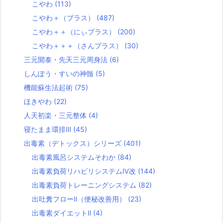
こやわ
(113)
こやわ＋（プラス）
(487)
こやわ＋＋（にぃプラス）
(200)
こやわ＋＋＋（さんプラス）
(30)
三元開泰・先天三元周身法
(6)
しんぽう・すいの神髄
(5)
機能蘇生法起術
(75)
ほきやわ
(22)
人天初楽・三元整体
(4)
寝たまま環排Ⅲ
(45)
出毒素（デトックス）シリーズ
(401)
出毒素風呂システムそわか
(84)
出毒素負荷リハビリシステムⅣ改
(144)
出毒素負荷トレーニングシステム
(82)
出吐糞フローⅡ（便秘改善用）
(23)
出毒素ダイエットⅡ
(4)