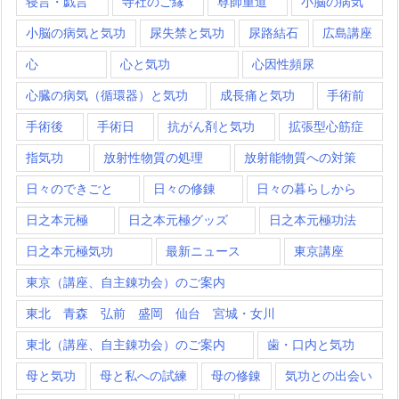
寝言・戯言
寺社のご縁
尊師重道
小脳の病気
小脳の病気と気功
尿失禁と気功
尿路結石
広島講座
心
心と気功
心因性頻尿
心臓の病気（循環器）と気功
成長痛と気功
手術前
手術後
手術日
抗がん剤と気功
拡張型心筋症
指気功
放射性物質の処理
放射能物質への対策
日々のできごと
日々の修錬
日々の暮らしから
日之本元極
日之本元極グッズ
日之本元極功法
日之本元極気功
最新ニュース
東京講座
東京（講座、自主錬功会）のご案内
東北 青森 弘前 盛岡 仙台 宮城・女川
東北（講座、自主錬功会）のご案内
歯・口内と気功
母と気功
母と私への試練
母の修錬
気功との出会い