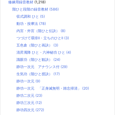
修練用録音教材
(1,218)
階ひと段階の録音教材
(586)
収式調和 ひと
(5)
動功・按摩法
(78)
内宮・外宮（階ひと伝訣）
(8)
つづけて環排Ⅱ・立ちのひとⅡ
(3)
五色倉（階ひと画訣）
(3)
清昇濁降 ひと・六神秘功 ひと
(4)
識眼功（階ひと観訣）
(24)
静功一次元 アナウンス付
(29)
生気功（階ひと授訣）
(17)
静功一次元
(9)
静功一次元 「正身滅無明・雑念掃清」
(20)
静功二次元
(23)
静功三次元
(12)
静功四次元
(272)