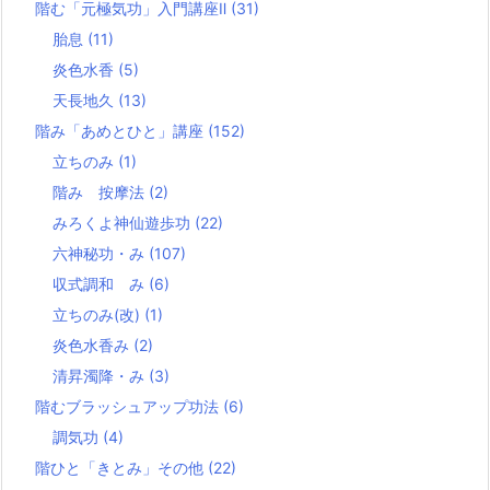
階む「元極気功」入門講座Ⅱ
(31)
胎息
(11)
炎色水香
(5)
天長地久
(13)
階み「あめとひと」講座
(152)
立ちのみ
(1)
階み 按摩法
(2)
みろくよ神仙遊歩功
(22)
六神秘功・み
(107)
収式調和 み
(6)
立ちのみ(改)
(1)
炎色水香み
(2)
清昇濁降・み
(3)
階むブラッシュアップ功法
(6)
調気功
(4)
階ひと「きとみ」その他
(22)