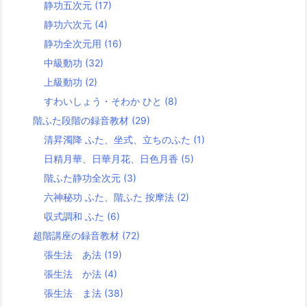
静功五次元
(17)
静功六次元
(4)
静功全次元用
(16)
中級動功
(32)
上級動功
(2)
すわいしょう・そわか ひと
(8)
階ふた段階の録音教材
(29)
清昇濁降 ふた、坐式、立ちのふた
(1)
日精月華、日華月花、日色月香
(5)
階ふた静功全次元
(3)
六神秘功 ふた、階ふた 按摩法
(2)
収式調和 ふた
(6)
超階講座の録音教材
(72)
張生法 あ法
(19)
張生法 か法
(4)
張生法 ま法
(38)