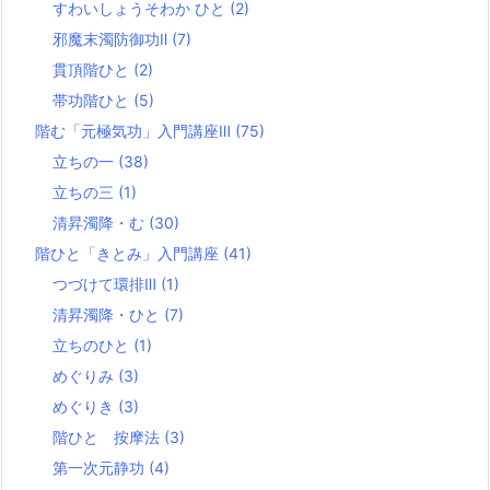
すわいしょうそわか ひと
(2)
邪魔末濁防御功Ⅱ
(7)
貫頂階ひと
(2)
帯功階ひと
(5)
階む「元極気功」入門講座Ⅲ
(75)
立ちの一
(38)
立ちの三
(1)
清昇濁降・む
(30)
階ひと「きとみ」入門講座
(41)
つづけて環排Ⅲ
(1)
清昇濁降・ひと
(7)
立ちのひと
(1)
めぐりみ
(3)
めぐりき
(3)
階ひと 按摩法
(3)
第一次元静功
(4)