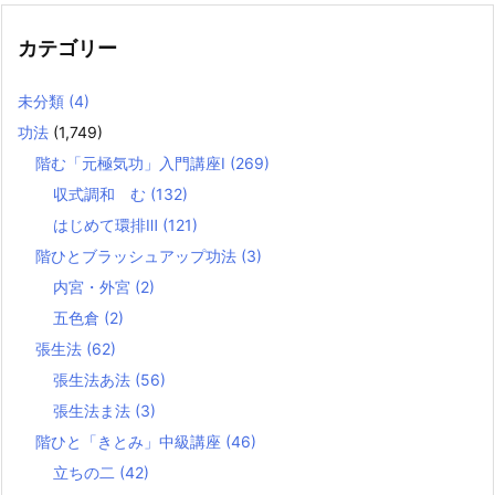
カテゴリー
未分類
(4)
功法
(1,749)
階む「元極気功」入門講座Ⅰ
(269)
収式調和 む
(132)
はじめて環排Ⅲ
(121)
階ひとブラッシュアップ功法
(3)
内宮・外宮
(2)
五色倉
(2)
張生法
(62)
張生法あ法
(56)
張生法ま法
(3)
階ひと「きとみ」中級講座
(46)
立ちの二
(42)