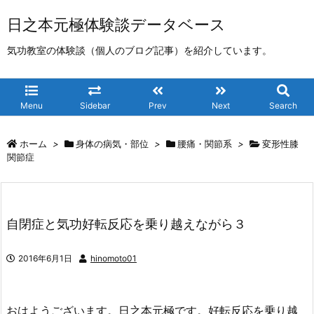
日之本元極体験談データベース
気功教室の体験談（個人のブログ記事）を紹介しています。
Menu
Sidebar
Prev
Next
Search
ホーム
>
身体の病気・部位
>
腰痛・関節系
>
変形性膝
関節症
自閉症と気功好転反応を乗り越えながら３
2016年6月1日
hinomoto01
おはようございます。日之本元極です。好転反応を乗り越