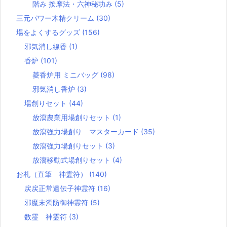
階み 按摩法・六神秘功み
(5)
三元パワー木精クリーム
(30)
場をよくするグッズ
(156)
邪気消し線香
(1)
香炉
(101)
菱香炉用 ミニバッグ
(98)
邪気消し香炉
(3)
場創りセット
(44)
放瀉農業用場創りセット
(1)
放瀉強力場創り マスターカード
(35)
放瀉強力場創りセット
(3)
放瀉移動式場創りセット
(4)
お札（直筆 神霊符）
(140)
戻戻正常遺伝子神霊符
(16)
邪魔末濁防御神霊符
(5)
数霊 神霊符
(3)