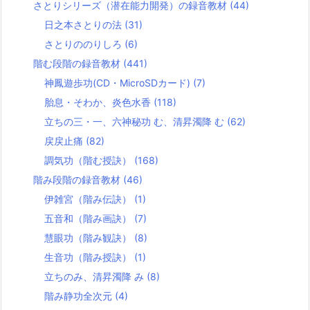
さとりシリーズ（潜在能力開発）の録音教材
(44)
日之本さとりの法
(31)
さとりののりしろ
(6)
階む段階の録音教材
(441)
神鳳遊歩功(CD・MicroSDカード)
(7)
胎息・そわか、炎色水香
(118)
立ちの三・一、六神秘功 む、清昇濁降 む
(62)
戻戻止痛
(82)
調気功（階む授訣）
(168)
階み段階の録音教材
(46)
伊雑宮（階み伝訣）
(1)
五音和（階み画訣）
(7)
慧眼功（階み観訣）
(8)
生音功（階み授訣）
(1)
立ちのみ、清昇濁降 み
(8)
階み静功全次元
(4)