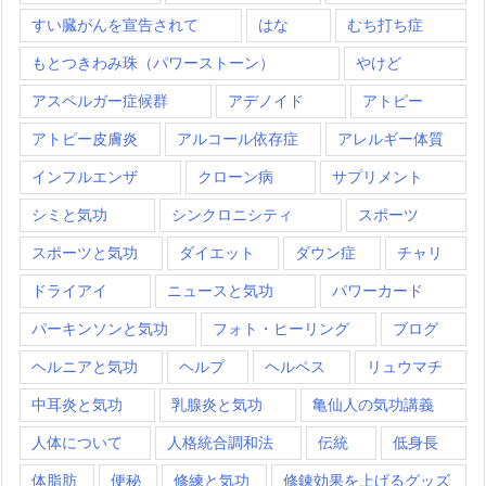
すい臓がんを宣告されて
はな
むち打ち症
もとつきわみ珠（パワーストーン）
やけど
アスペルガー症候群
アデノイド
アトピー
アトピー皮膚炎
アルコール依存症
アレルギー体質
インフルエンザ
クローン病
サプリメント
シミと気功
シンクロニシティ
スポーツ
スポーツと気功
ダイエット
ダウン症
チャリ
ドライアイ
ニュースと気功
パワーカード
パーキンソンと気功
フォト・ヒーリング
ブログ
ヘルニアと気功
ヘルプ
ヘルペス
リュウマチ
中耳炎と気功
乳腺炎と気功
亀仙人の気功講義
人体について
人格統合調和法
伝統
低身長
体脂肪
便秘
修練と気功
修錬効果を上げるグッズ