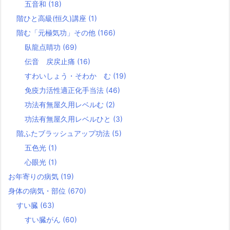
五音和
(18)
階ひと高級(恒久)講座
(1)
階む「元極気功」その他
(166)
臥龍点睛功
(69)
伝音 戻戻止痛
(16)
すわいしょう・そわか む
(19)
免疫力活性適正化手当法
(46)
功法有無屋久用レベルむ
(2)
功法有無屋久用レベルひと
(3)
階ふたブラッシュアップ功法
(5)
五色光
(1)
心眼光
(1)
お年寄りの病気
(19)
身体の病気・部位
(670)
すい臓
(63)
すい臓がん
(60)