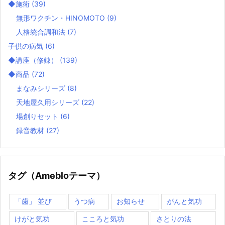
◆施術
(39)
無形ワクチン・HINOMOTO
(9)
人格統合調和法
(7)
子供の病気
(6)
◆講座（修錬）
(139)
◆商品
(72)
まなみシリーズ
(8)
天地屋久用シリーズ
(22)
場創りセット
(6)
録音教材
(27)
タグ（Amebloテーマ）
「歯」 並び
うつ病
お知らせ
がんと気功
けがと気功
こころと気功
さとりの法