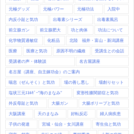
元極グッズ
元極パワー
元極功法
入院中
内反小趾と気功
出毒素シリーズ
出毒素風呂
前立腺ガン
前立腺肥大
功と肉体
功法について
化学物質過敏症
化粧品
北陸 福井・富山・新潟講座
医療
医療と気功
原因不明の繊維
受講生との会話
受講者の声・体験談
名古屋講座
名古屋（講座、自主錬功会）のご案内
喘息（ぜんそく）と気功
場の善し悪し
場創りセット
塩状三元ｴﾈﾙｷﾞｰ”海のまなみ”
変形性膝関節症と気功
外反母趾と気功
大腸ガン
大腸ポリープと気功
大阪講座
天のまなみ
好転反応
婦人病疾患
子供の発達
宮城・仙台・女川講座
寄生虫と気功