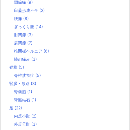
関節痛
(9)
臼蓋形成不全
(2)
腰痛
(8)
ぎっくり腰
(14)
肘関節
(3)
肩関節
(7)
椎間板ヘルニア
(6)
膝の痛み
(3)
脊椎
(5)
脊椎狭窄症
(5)
腎臓・尿路
(3)
腎嚢胞
(1)
腎臓結石
(1)
足
(22)
内反小趾
(2)
外反母趾
(3)