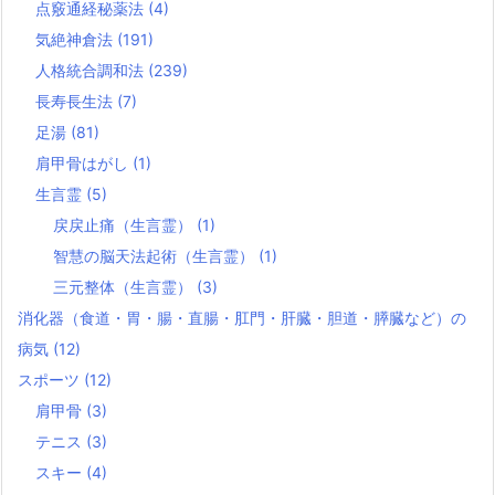
点竅通経秘薬法
(4)
気絶神倉法
(191)
人格統合調和法
(239)
長寿長生法
(7)
足湯
(81)
肩甲骨はがし
(1)
生言霊
(5)
戻戻止痛（生言霊）
(1)
智慧の脳天法起術（生言霊）
(1)
三元整体（生言霊）
(3)
消化器（食道・胃・腸・直腸・肛門・肝臓・胆道・膵臓など）の
病気
(12)
スポーツ
(12)
肩甲骨
(3)
テニス
(3)
スキー
(4)