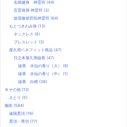
去病健身 神霊符
(44)
言霊発揮 神霊符
(3)
放瀉修祓邪気神霊符
(64)
もとつきわみ珠
(13)
ネックレス
(8)
ブレスレット
(3)
屋久用ベネフィット商品
(47)
日之本屋久用線香
(47)
線香 水仙の香り（大）
(8)
線香 水仙の香り（中）
(1)
線香 白檀
(38)
☆その他
(12)
さとり
(5)
施術
(584)
遠隔貫頂
(16)
貫頂・帯功
(77)