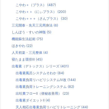
こやわ＋（プラス）
(487)
こやわ＋＋（にぃプラス）
(200)
こやわ＋＋＋（さんプラス）
(30)
三元開泰・先天三元周身法
(6)
しんぽう・すいの神髄
(5)
機能蘇生法起術
(75)
ほきやわ
(22)
人天初楽・三元整体
(4)
寝たまま環排Ⅲ
(45)
出毒素（デトックス）シリーズ
(401)
出毒素風呂システムそわか
(84)
出毒素負荷リハビリシステムⅣ改
(144)
出毒素負荷トレーニングシステム
(82)
出吐糞フローⅡ（便秘改善用）
(23)
出毒素ダイエットⅡ
(4)
天人相応出毒素負荷リハビリトレーニング
(44)