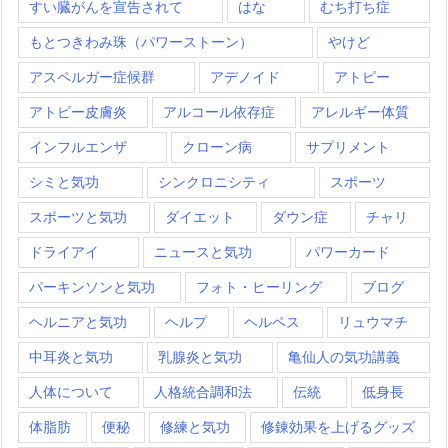
すい臓がんを宣告されて
はな
むち打ち症
もとつきわみ珠（パワーストーン）
やけど
アスペルガー症候群
アデノイド
アトピー
アトピー皮膚炎
アルコール依存症
アレルギー体質
インフルエンザ
クローン病
サプリメント
シミと気功
シンクロニシティ
スポーツ
スポーツと気功
ダイエット
ダウン症
チャリ
ドライアイ
ニュースと気功
パワーカード
パーキンソンと気功
フォト・ヒーリング
ブログ
ヘルニアと気功
ヘルプ
ヘルペス
リュウマチ
中耳炎と気功
乳腺炎と気功
亀仙人の気功講義
人体について
人格統合調和法
伝統
低身長
体脂肪
便秘
修練と気功
修錬効果を上げるグッズ