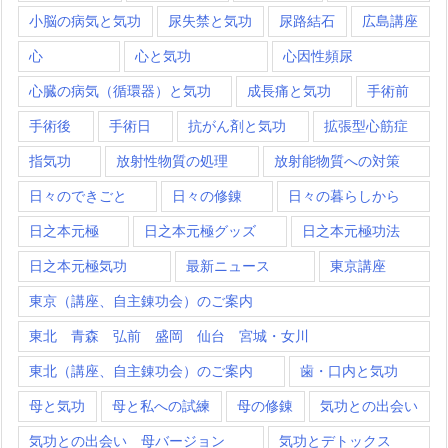
小脳の病気と気功
尿失禁と気功
尿路結石
広島講座
心
心と気功
心因性頻尿
心臓の病気（循環器）と気功
成長痛と気功
手術前
手術後
手術日
抗がん剤と気功
拡張型心筋症
指気功
放射性物質の処理
放射能物質への対策
日々のできごと
日々の修錬
日々の暮らしから
日之本元極
日之本元極グッズ
日之本元極功法
日之本元極気功
最新ニュース
東京講座
東京（講座、自主錬功会）のご案内
東北 青森 弘前 盛岡 仙台 宮城・女川
東北（講座、自主錬功会）のご案内
歯・口内と気功
母と気功
母と私への試練
母の修錬
気功との出会い
気功との出会い 母バージョン
気功とデトックス