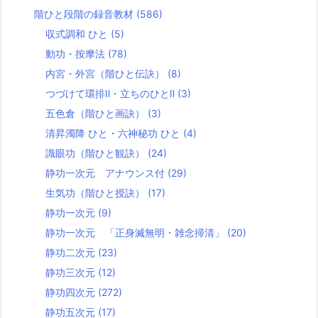
階ひと段階の録音教材
(586)
収式調和 ひと
(5)
動功・按摩法
(78)
内宮・外宮（階ひと伝訣）
(8)
つづけて環排Ⅱ・立ちのひとⅡ
(3)
五色倉（階ひと画訣）
(3)
清昇濁降 ひと・六神秘功 ひと
(4)
識眼功（階ひと観訣）
(24)
静功一次元 アナウンス付
(29)
生気功（階ひと授訣）
(17)
静功一次元
(9)
静功一次元 「正身滅無明・雑念掃清」
(20)
静功二次元
(23)
静功三次元
(12)
静功四次元
(272)
静功五次元
(17)