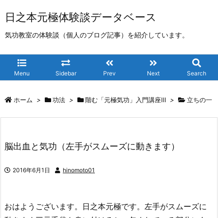
日之本元極体験談データベース
気功教室の体験談（個人のブログ記事）を紹介しています。
Menu
Sidebar
Prev
Next
Search
ホーム
>
功法
>
階む「元極気功」入門講座Ⅲ
>
立ちの一
脳出血と気功（左手がスムーズに動きます）
2016年6月1日
hinomoto01
おはようございます。日之本元極です。左手がスムーズに