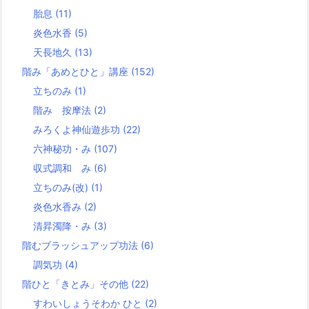
胎息
(11)
炎色水香
(5)
天長地久
(13)
階み「あめとひと」講座
(152)
立ちのみ
(1)
階み 按摩法
(2)
みろくよ神仙遊歩功
(22)
六神秘功・み
(107)
収式調和 み
(6)
立ちのみ(改)
(1)
炎色水香み
(2)
清昇濁降・み
(3)
階むブラッシュアップ功法
(6)
調気功
(4)
階ひと「きとみ」その他
(22)
すわいしょうそわか ひと
(2)