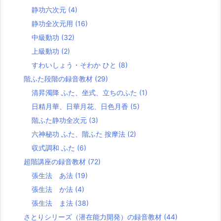
静功六次元
(4)
静功全次元用
(16)
中級動功
(32)
上級動功
(2)
すわいしょう・そわか ひと
(8)
階ふた段階の録音教材
(29)
清昇濁降 ふた、坐式、立ちのふた
(1)
日精月華、日華月花、日色月香
(5)
階ふた静功全次元
(3)
六神秘功 ふた、階ふた 按摩法
(2)
収式調和 ふた
(6)
超階講座の録音教材
(72)
張生法 あ法
(19)
張生法 か法
(4)
張生法 ま法
(38)
さとりシリーズ（潜在能力開発）の録音教材
(44)