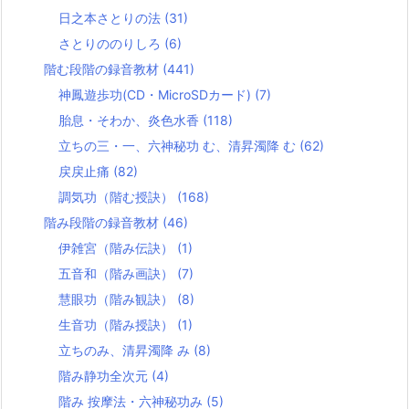
日之本さとりの法
(31)
さとりののりしろ
(6)
階む段階の録音教材
(441)
神鳳遊歩功(CD・MicroSDカード)
(7)
胎息・そわか、炎色水香
(118)
立ちの三・一、六神秘功 む、清昇濁降 む
(62)
戻戻止痛
(82)
調気功（階む授訣）
(168)
階み段階の録音教材
(46)
伊雑宮（階み伝訣）
(1)
五音和（階み画訣）
(7)
慧眼功（階み観訣）
(8)
生音功（階み授訣）
(1)
立ちのみ、清昇濁降 み
(8)
階み静功全次元
(4)
階み 按摩法・六神秘功み
(5)