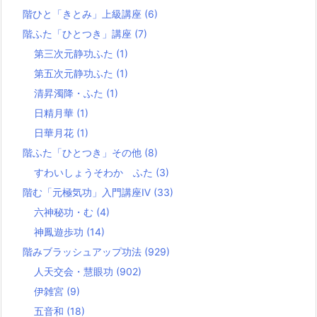
階ひと「きとみ」上級講座
(6)
階ふた「ひとつき」講座
(7)
第三次元静功ふた
(1)
第五次元静功ふた
(1)
清昇濁降・ふた
(1)
日精月華
(1)
日華月花
(1)
階ふた「ひとつき」その他
(8)
すわいしょうそわか ふた
(3)
階む「元極気功」入門講座Ⅳ
(33)
六神秘功・む
(4)
神鳳遊歩功
(14)
階みブラッシュアップ功法
(929)
人天交会・慧眼功
(902)
伊雑宮
(9)
五音和
(18)