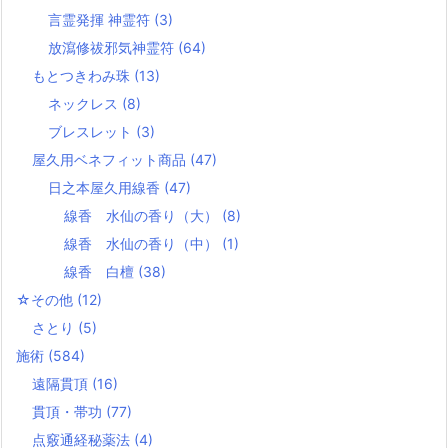
言霊発揮 神霊符
(3)
放瀉修祓邪気神霊符
(64)
もとつきわみ珠
(13)
ネックレス
(8)
ブレスレット
(3)
屋久用ベネフィット商品
(47)
日之本屋久用線香
(47)
線香 水仙の香り（大）
(8)
線香 水仙の香り（中）
(1)
線香 白檀
(38)
☆その他
(12)
さとり
(5)
施術
(584)
遠隔貫頂
(16)
貫頂・帯功
(77)
点竅通経秘薬法
(4)