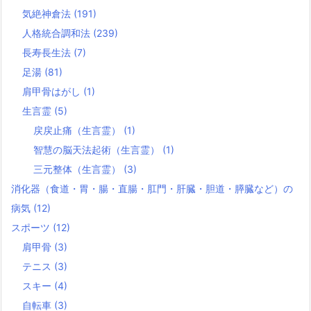
気絶神倉法
(191)
人格統合調和法
(239)
長寿長生法
(7)
足湯
(81)
肩甲骨はがし
(1)
生言霊
(5)
戻戻止痛（生言霊）
(1)
智慧の脳天法起術（生言霊）
(1)
三元整体（生言霊）
(3)
消化器（食道・胃・腸・直腸・肛門・肝臓・胆道・膵臓など）の
病気
(12)
スポーツ
(12)
肩甲骨
(3)
テニス
(3)
スキー
(4)
自転車
(3)