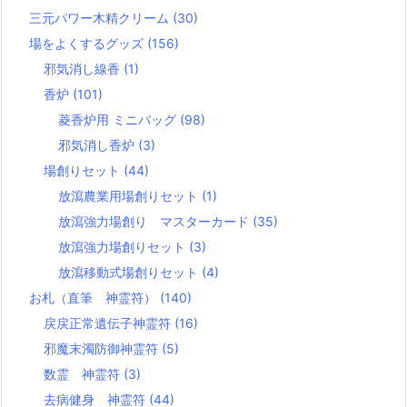
三元パワー木精クリーム
(30)
場をよくするグッズ
(156)
邪気消し線香
(1)
香炉
(101)
菱香炉用 ミニバッグ
(98)
邪気消し香炉
(3)
場創りセット
(44)
放瀉農業用場創りセット
(1)
放瀉強力場創り マスターカード
(35)
放瀉強力場創りセット
(3)
放瀉移動式場創りセット
(4)
お札（直筆 神霊符）
(140)
戻戻正常遺伝子神霊符
(16)
邪魔末濁防御神霊符
(5)
数霊 神霊符
(3)
去病健身 神霊符
(44)