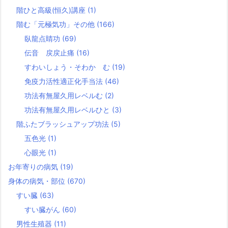
階ひと高級(恒久)講座
(1)
階む「元極気功」その他
(166)
臥龍点睛功
(69)
伝音 戻戻止痛
(16)
すわいしょう・そわか む
(19)
免疫力活性適正化手当法
(46)
功法有無屋久用レベルむ
(2)
功法有無屋久用レベルひと
(3)
階ふたブラッシュアップ功法
(5)
五色光
(1)
心眼光
(1)
お年寄りの病気
(19)
身体の病気・部位
(670)
すい臓
(63)
すい臓がん
(60)
男性生殖器
(11)