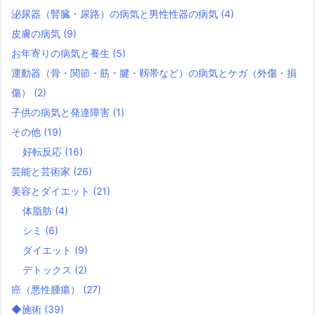
泌尿器（腎臓・尿路）の病気と男性性器の病気
(4)
皮膚の病気
(9)
お年寄りの病気と養生
(5)
運動器（骨・関節・筋・腱・靱帯など）の病気とケガ（外傷・損
傷）
(2)
子供の病気と発達障害
(1)
その他
(19)
好転反応
(16)
芸能と芸術家
(26)
美容とダイエット
(21)
体脂肪
(4)
シミ
(6)
ダイエット
(9)
デトックス
(2)
癌（悪性腫瘍）
(27)
◆施術
(39)