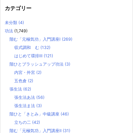
カテゴリー
未分類
(4)
功法
(1,749)
階む「元極気功」入門講座Ⅰ
(269)
収式調和 む
(132)
はじめて環排Ⅲ
(121)
階ひとブラッシュアップ功法
(3)
内宮・外宮
(2)
五色倉
(2)
張生法
(62)
張生法あ法
(56)
張生法ま法
(3)
階ひと「きとみ」中級講座
(46)
立ちの二
(42)
階む「元極気功」入門講座Ⅱ
(31)