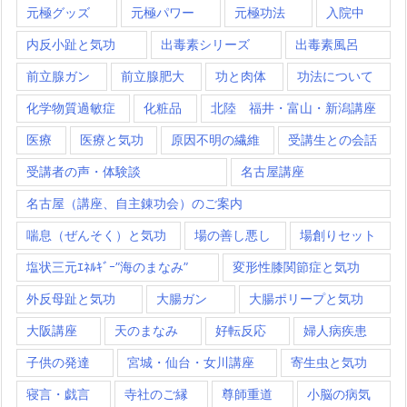
元極グッズ
元極パワー
元極功法
入院中
内反小趾と気功
出毒素シリーズ
出毒素風呂
前立腺ガン
前立腺肥大
功と肉体
功法について
化学物質過敏症
化粧品
北陸 福井・富山・新潟講座
医療
医療と気功
原因不明の繊維
受講生との会話
受講者の声・体験談
名古屋講座
名古屋（講座、自主錬功会）のご案内
喘息（ぜんそく）と気功
場の善し悪し
場創りセット
塩状三元ｴﾈﾙｷﾞｰ”海のまなみ”
変形性膝関節症と気功
外反母趾と気功
大腸ガン
大腸ポリープと気功
大阪講座
天のまなみ
好転反応
婦人病疾患
子供の発達
宮城・仙台・女川講座
寄生虫と気功
寝言・戯言
寺社のご縁
尊師重道
小脳の病気