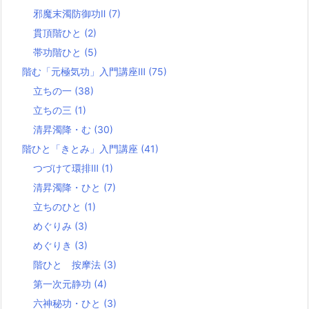
邪魔末濁防御功Ⅱ
(7)
貫頂階ひと
(2)
帯功階ひと
(5)
階む「元極気功」入門講座Ⅲ
(75)
立ちの一
(38)
立ちの三
(1)
清昇濁降・む
(30)
階ひと「きとみ」入門講座
(41)
つづけて環排Ⅲ
(1)
清昇濁降・ひと
(7)
立ちのひと
(1)
めぐりみ
(3)
めぐりき
(3)
階ひと 按摩法
(3)
第一次元静功
(4)
六神秘功・ひと
(3)