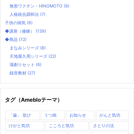
無形ワクチン・HINOMOTO
(9)
人格統合調和法
(7)
子供の病気
(6)
◆講座（修錬）
(139)
◆商品
(72)
まなみシリーズ
(8)
天地屋久用シリーズ
(22)
場創りセット
(6)
録音教材
(27)
タグ（Amebloテーマ）
「歯」 並び
うつ病
お知らせ
がんと気功
けがと気功
こころと気功
さとりの法