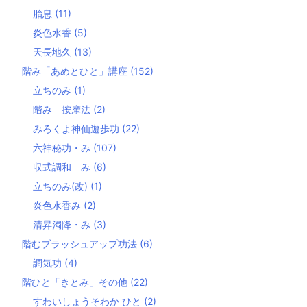
胎息
(11)
炎色水香
(5)
天長地久
(13)
階み「あめとひと」講座
(152)
立ちのみ
(1)
階み 按摩法
(2)
みろくよ神仙遊歩功
(22)
六神秘功・み
(107)
収式調和 み
(6)
立ちのみ(改)
(1)
炎色水香み
(2)
清昇濁降・み
(3)
階むブラッシュアップ功法
(6)
調気功
(4)
階ひと「きとみ」その他
(22)
すわいしょうそわか ひと
(2)