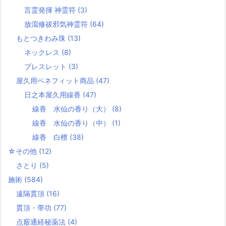
言霊発揮 神霊符
(3)
放瀉修祓邪気神霊符
(64)
もとつきわみ珠
(13)
ネックレス
(8)
ブレスレット
(3)
屋久用ベネフィット商品
(47)
日之本屋久用線香
(47)
線香 水仙の香り（大）
(8)
線香 水仙の香り（中）
(1)
線香 白檀
(38)
☆その他
(12)
さとり
(5)
施術
(584)
遠隔貫頂
(16)
貫頂・帯功
(77)
点竅通経秘薬法
(4)