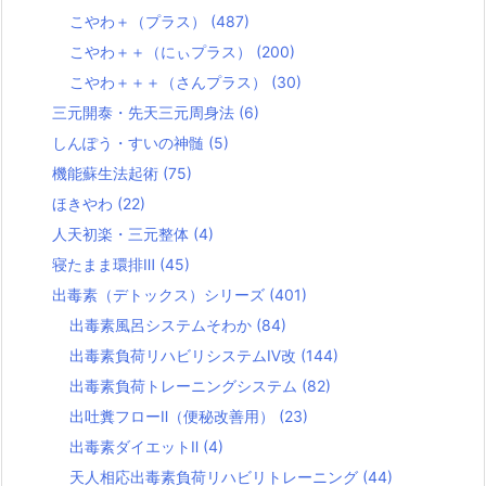
こやわ＋（プラス）
(487)
こやわ＋＋（にぃプラス）
(200)
こやわ＋＋＋（さんプラス）
(30)
三元開泰・先天三元周身法
(6)
しんぽう・すいの神髄
(5)
機能蘇生法起術
(75)
ほきやわ
(22)
人天初楽・三元整体
(4)
寝たまま環排Ⅲ
(45)
出毒素（デトックス）シリーズ
(401)
出毒素風呂システムそわか
(84)
出毒素負荷リハビリシステムⅣ改
(144)
出毒素負荷トレーニングシステム
(82)
出吐糞フローⅡ（便秘改善用）
(23)
出毒素ダイエットⅡ
(4)
天人相応出毒素負荷リハビリトレーニング
(44)