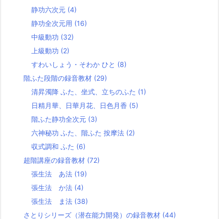
静功六次元
(4)
静功全次元用
(16)
中級動功
(32)
上級動功
(2)
すわいしょう・そわか ひと
(8)
階ふた段階の録音教材
(29)
清昇濁降 ふた、坐式、立ちのふた
(1)
日精月華、日華月花、日色月香
(5)
階ふた静功全次元
(3)
六神秘功 ふた、階ふた 按摩法
(2)
収式調和 ふた
(6)
超階講座の録音教材
(72)
張生法 あ法
(19)
張生法 か法
(4)
張生法 ま法
(38)
さとりシリーズ（潜在能力開発）の録音教材
(44)