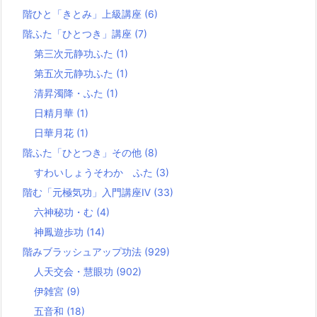
階ひと「きとみ」上級講座
(6)
階ふた「ひとつき」講座
(7)
第三次元静功ふた
(1)
第五次元静功ふた
(1)
清昇濁降・ふた
(1)
日精月華
(1)
日華月花
(1)
階ふた「ひとつき」その他
(8)
すわいしょうそわか ふた
(3)
階む「元極気功」入門講座Ⅳ
(33)
六神秘功・む
(4)
神鳳遊歩功
(14)
階みブラッシュアップ功法
(929)
人天交会・慧眼功
(902)
伊雑宮
(9)
五音和
(18)