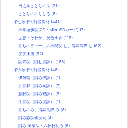
日之本さとりの法
(31)
さとりののりしろ
(6)
階む段階の録音教材
(441)
神鳳遊歩功(CD・MicroSDカード)
(7)
胎息・そわか、炎色水香
(118)
立ちの三・一、六神秘功 む、清昇濁降 む
(62)
戻戻止痛
(82)
調気功（階む授訣）
(168)
階み段階の録音教材
(46)
伊雑宮（階み伝訣）
(1)
五音和（階み画訣）
(7)
慧眼功（階み観訣）
(8)
生音功（階み授訣）
(1)
立ちのみ、清昇濁降 み
(8)
階み静功全次元
(4)
階み 按摩法・六神秘功み
(5)