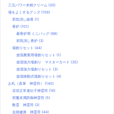
三元パワー木精クリーム
(30)
場をよくするグッズ
(156)
邪気消し線香
(1)
香炉
(101)
菱香炉用 ミニバッグ
(98)
邪気消し香炉
(3)
場創りセット
(44)
放瀉農業用場創りセット
(1)
放瀉強力場創り マスターカード
(35)
放瀉強力場創りセット
(3)
放瀉移動式場創りセット
(4)
お札（直筆 神霊符）
(140)
戻戻正常遺伝子神霊符
(16)
邪魔末濁防御神霊符
(5)
数霊 神霊符
(3)
去病健身 神霊符
(44)