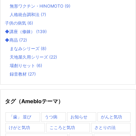
無形ワクチン・HINOMOTO
(9)
人格統合調和法
(7)
子供の病気
(6)
◆講座（修錬）
(139)
◆商品
(72)
まなみシリーズ
(8)
天地屋久用シリーズ
(22)
場創りセット
(6)
録音教材
(27)
タグ（Amebloテーマ）
「歯」 並び
うつ病
お知らせ
がんと気功
けがと気功
こころと気功
さとりの法