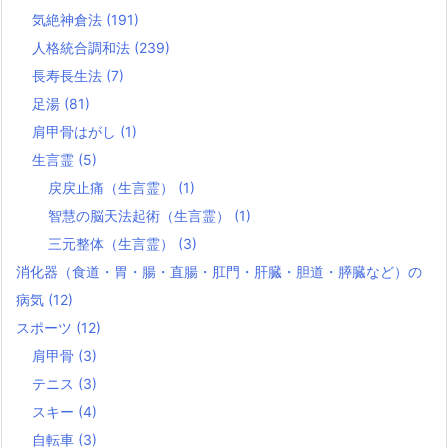
気絶神倉法
(191)
人格統合調和法
(239)
長寿長生法
(7)
足湯
(81)
肩甲骨はがし
(1)
生言霊
(5)
戻戻止痛（生言霊）
(1)
智慧の脳天法起術（生言霊）
(1)
三元整体（生言霊）
(3)
消化器（食道・胃・腸・直腸・肛門・肝臓・胆道・膵臓など）の
病気
(12)
スポーツ
(12)
肩甲骨
(3)
テニス
(3)
スキー
(4)
自転車
(3)