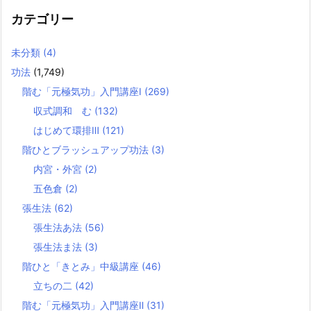
カテゴリー
未分類
(4)
功法
(1,749)
階む「元極気功」入門講座Ⅰ
(269)
収式調和 む
(132)
はじめて環排Ⅲ
(121)
階ひとブラッシュアップ功法
(3)
内宮・外宮
(2)
五色倉
(2)
張生法
(62)
張生法あ法
(56)
張生法ま法
(3)
階ひと「きとみ」中級講座
(46)
立ちの二
(42)
階む「元極気功」入門講座Ⅱ
(31)