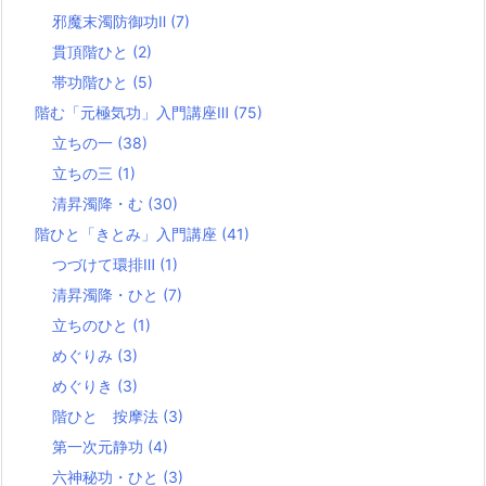
邪魔末濁防御功Ⅱ
(7)
貫頂階ひと
(2)
帯功階ひと
(5)
階む「元極気功」入門講座Ⅲ
(75)
立ちの一
(38)
立ちの三
(1)
清昇濁降・む
(30)
階ひと「きとみ」入門講座
(41)
つづけて環排Ⅲ
(1)
清昇濁降・ひと
(7)
立ちのひと
(1)
めぐりみ
(3)
めぐりき
(3)
階ひと 按摩法
(3)
第一次元静功
(4)
六神秘功・ひと
(3)