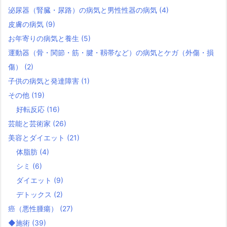
泌尿器（腎臓・尿路）の病気と男性性器の病気
(4)
皮膚の病気
(9)
お年寄りの病気と養生
(5)
運動器（骨・関節・筋・腱・靱帯など）の病気とケガ（外傷・損
傷）
(2)
子供の病気と発達障害
(1)
その他
(19)
好転反応
(16)
芸能と芸術家
(26)
美容とダイエット
(21)
体脂肪
(4)
シミ
(6)
ダイエット
(9)
デトックス
(2)
癌（悪性腫瘍）
(27)
◆施術
(39)