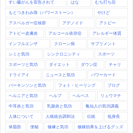
すい臓がんを宣告されて
はな
むち打ち症
もとつきわみ珠（パワーストーン）
やけど
アスペルガー症候群
アデノイド
アトピー
アトピー皮膚炎
アルコール依存症
アレルギー体質
インフルエンザ
クローン病
サプリメント
シミと気功
シンクロニシティ
スポーツ
スポーツと気功
ダイエット
ダウン症
チャリ
ドライアイ
ニュースと気功
パワーカード
パーキンソンと気功
フォト・ヒーリング
ブログ
ヘルニアと気功
ヘルプ
ヘルペス
リュウマチ
中耳炎と気功
乳腺炎と気功
亀仙人の気功講義
人体について
人格統合調和法
伝統
低身長
体脂肪
便秘
修練と気功
修錬効果を上げるグッズ