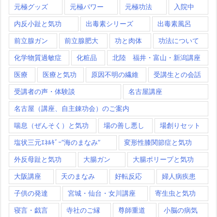
元極グッズ
元極パワー
元極功法
入院中
内反小趾と気功
出毒素シリーズ
出毒素風呂
前立腺ガン
前立腺肥大
功と肉体
功法について
化学物質過敏症
化粧品
北陸 福井・富山・新潟講座
医療
医療と気功
原因不明の繊維
受講生との会話
受講者の声・体験談
名古屋講座
名古屋（講座、自主錬功会）のご案内
喘息（ぜんそく）と気功
場の善し悪し
場創りセット
塩状三元ｴﾈﾙｷﾞｰ”海のまなみ”
変形性膝関節症と気功
外反母趾と気功
大腸ガン
大腸ポリープと気功
大阪講座
天のまなみ
好転反応
婦人病疾患
子供の発達
宮城・仙台・女川講座
寄生虫と気功
寝言・戯言
寺社のご縁
尊師重道
小脳の病気