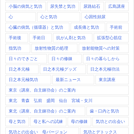
小脳の病気と気功
尿失禁と気功
尿路結石
広島講座
心
心と気功
心因性頻尿
心臓の病気（循環器）と気功
成長痛と気功
手術前
手術後
手術日
抗がん剤と気功
拡張型心筋症
指気功
放射性物質の処理
放射能物質への対策
日々のできごと
日々の修錬
日々の暮らしから
日之本元極
日之本元極グッズ
日之本元極功法
日之本元極気功
最新ニュース
東京講座
東京（講座、自主錬功会）のご案内
東北 青森 弘前 盛岡 仙台 宮城・女川
東北（講座、自主錬功会）のご案内
歯・口内と気功
母と気功
母と私への試練
母の修錬
気功との出会い
気功との出会い 母バージョン
気功とデトックス