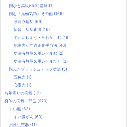
階ひと高級(恒久)講座
(1)
階む「元極気功」その他
(166)
臥龍点睛功
(69)
伝音 戻戻止痛
(16)
すわいしょう・そわか む
(19)
免疫力活性適正化手当法
(46)
功法有無屋久用レベルむ
(2)
功法有無屋久用レベルひと
(3)
階ふたブラッシュアップ功法
(5)
五色光
(1)
心眼光
(1)
お年寄りの病気
(19)
身体の病気・部位
(670)
すい臓
(63)
すい臓がん
(60)
男性生殖器
(11)