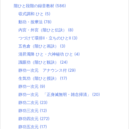
階ひと段階の録音教材
(586)
収式調和 ひと
(5)
動功・按摩法
(78)
内宮・外宮（階ひと伝訣）
(8)
つづけて環排Ⅱ・立ちのひとⅡ
(3)
五色倉（階ひと画訣）
(3)
清昇濁降 ひと・六神秘功 ひと
(4)
識眼功（階ひと観訣）
(24)
静功一次元 アナウンス付
(29)
生気功（階ひと授訣）
(17)
静功一次元
(9)
静功一次元 「正身滅無明・雑念掃清」
(20)
静功二次元
(23)
静功三次元
(12)
静功四次元
(272)
静功五次元
(17)