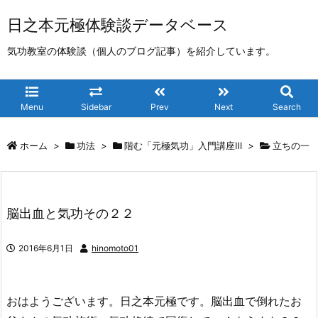
日之本元極体験談データベース
気功教室の体験談（個人のブログ記事）を紹介しています。
Menu
Sidebar
Prev
Next
Search
ホーム
>
功法
>
階む「元極気功」入門講座Ⅲ
>
立ちの一
脳出血と気功その２２
2016年6月1日
hinomoto01
おはようございます。日之本元極です。脳出血で倒れたお