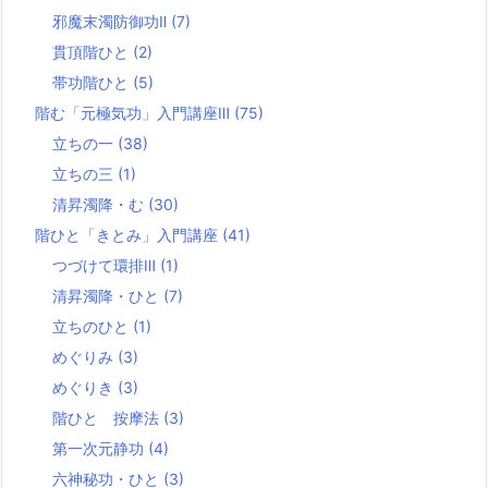
邪魔末濁防御功Ⅱ
(7)
貫頂階ひと
(2)
帯功階ひと
(5)
階む「元極気功」入門講座Ⅲ
(75)
立ちの一
(38)
立ちの三
(1)
清昇濁降・む
(30)
階ひと「きとみ」入門講座
(41)
つづけて環排Ⅲ
(1)
清昇濁降・ひと
(7)
立ちのひと
(1)
めぐりみ
(3)
めぐりき
(3)
階ひと 按摩法
(3)
第一次元静功
(4)
六神秘功・ひと
(3)