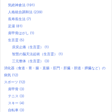
気絶神倉法
(191)
人格統合調和法
(239)
長寿長生法
(7)
足湯
(81)
肩甲骨はがし
(1)
生言霊
(5)
戻戻止痛（生言霊）
(1)
智慧の脳天法起術（生言霊）
(1)
三元整体（生言霊）
(3)
消化器（食道・胃・腸・直腸・肛門・肝臓・胆道・膵臓など）の
病気
(12)
スポーツ
(12)
肩甲骨
(3)
テニス
(3)
スキー
(4)
自転車
(3)