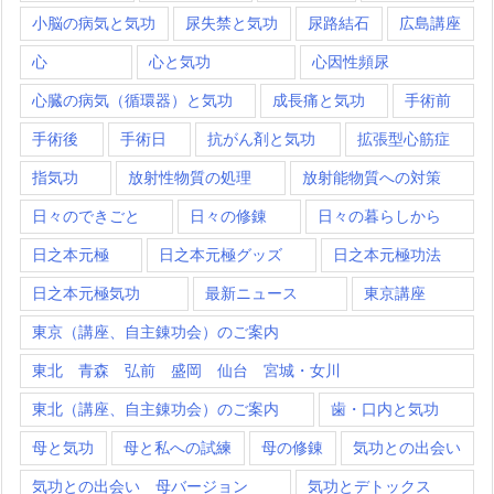
小脳の病気と気功
尿失禁と気功
尿路結石
広島講座
心
心と気功
心因性頻尿
心臓の病気（循環器）と気功
成長痛と気功
手術前
手術後
手術日
抗がん剤と気功
拡張型心筋症
指気功
放射性物質の処理
放射能物質への対策
日々のできごと
日々の修錬
日々の暮らしから
日之本元極
日之本元極グッズ
日之本元極功法
日之本元極気功
最新ニュース
東京講座
東京（講座、自主錬功会）のご案内
東北 青森 弘前 盛岡 仙台 宮城・女川
東北（講座、自主錬功会）のご案内
歯・口内と気功
母と気功
母と私への試練
母の修錬
気功との出会い
気功との出会い 母バージョン
気功とデトックス