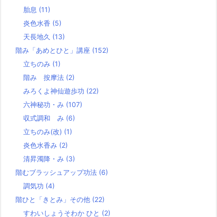
胎息
(11)
炎色水香
(5)
天長地久
(13)
階み「あめとひと」講座
(152)
立ちのみ
(1)
階み 按摩法
(2)
みろくよ神仙遊歩功
(22)
六神秘功・み
(107)
収式調和 み
(6)
立ちのみ(改)
(1)
炎色水香み
(2)
清昇濁降・み
(3)
階むブラッシュアップ功法
(6)
調気功
(4)
階ひと「きとみ」その他
(22)
すわいしょうそわか ひと
(2)