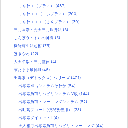
こやわ＋（プラス）
(487)
こやわ＋＋（にぃプラス）
(200)
こやわ＋＋＋（さんプラス）
(30)
三元開泰・先天三元周身法
(6)
しんぽう・すいの神髄
(5)
機能蘇生法起術
(75)
ほきやわ
(22)
人天初楽・三元整体
(4)
寝たまま環排Ⅲ
(45)
出毒素（デトックス）シリーズ
(401)
出毒素風呂システムそわか
(84)
出毒素負荷リハビリシステムⅣ改
(144)
出毒素負荷トレーニングシステム
(82)
出吐糞フローⅡ（便秘改善用）
(23)
出毒素ダイエットⅡ
(4)
天人相応出毒素負荷リハビリトレーニング
(44)