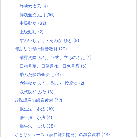
静功六次元
(4)
静功全次元用
(16)
中級動功
(32)
上級動功
(2)
すわいしょう・そわか ひと
(8)
階ふた段階の録音教材
(29)
清昇濁降 ふた、坐式、立ちのふた
(1)
日精月華、日華月花、日色月香
(5)
階ふた静功全次元
(3)
六神秘功 ふた、階ふた 按摩法
(2)
収式調和 ふた
(6)
超階講座の録音教材
(72)
張生法 あ法
(19)
張生法 か法
(4)
張生法 ま法
(38)
さとりシリーズ（潜在能力開発）の録音教材
(44)