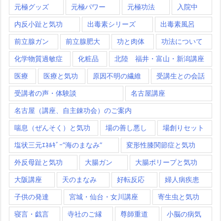
元極グッズ
元極パワー
元極功法
入院中
内反小趾と気功
出毒素シリーズ
出毒素風呂
前立腺ガン
前立腺肥大
功と肉体
功法について
化学物質過敏症
化粧品
北陸 福井・富山・新潟講座
医療
医療と気功
原因不明の繊維
受講生との会話
受講者の声・体験談
名古屋講座
名古屋（講座、自主錬功会）のご案内
喘息（ぜんそく）と気功
場の善し悪し
場創りセット
塩状三元ｴﾈﾙｷﾞｰ”海のまなみ”
変形性膝関節症と気功
外反母趾と気功
大腸ガン
大腸ポリープと気功
大阪講座
天のまなみ
好転反応
婦人病疾患
子供の発達
宮城・仙台・女川講座
寄生虫と気功
寝言・戯言
寺社のご縁
尊師重道
小脳の病気