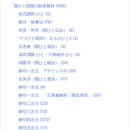
階ひと段階の録音教材
(586)
収式調和 ひと
(5)
動功・按摩法
(78)
内宮・外宮（階ひと伝訣）
(8)
つづけて環排Ⅱ・立ちのひとⅡ
(3)
五色倉（階ひと画訣）
(3)
清昇濁降 ひと・六神秘功 ひと
(4)
識眼功（階ひと観訣）
(24)
静功一次元 アナウンス付
(29)
生気功（階ひと授訣）
(17)
静功一次元
(9)
静功一次元 「正身滅無明・雑念掃清」
(20)
静功二次元
(23)
静功三次元
(12)
静功四次元
(272)
静功五次元
(17)