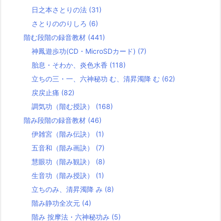
日之本さとりの法
(31)
さとりののりしろ
(6)
階む段階の録音教材
(441)
神鳳遊歩功(CD・MicroSDカード)
(7)
胎息・そわか、炎色水香
(118)
立ちの三・一、六神秘功 む、清昇濁降 む
(62)
戻戻止痛
(82)
調気功（階む授訣）
(168)
階み段階の録音教材
(46)
伊雑宮（階み伝訣）
(1)
五音和（階み画訣）
(7)
慧眼功（階み観訣）
(8)
生音功（階み授訣）
(1)
立ちのみ、清昇濁降 み
(8)
階み静功全次元
(4)
階み 按摩法・六神秘功み
(5)