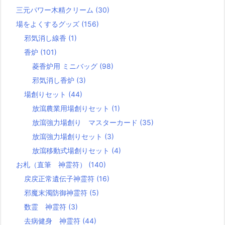
三元パワー木精クリーム
(30)
場をよくするグッズ
(156)
邪気消し線香
(1)
香炉
(101)
菱香炉用 ミニバッグ
(98)
邪気消し香炉
(3)
場創りセット
(44)
放瀉農業用場創りセット
(1)
放瀉強力場創り マスターカード
(35)
放瀉強力場創りセット
(3)
放瀉移動式場創りセット
(4)
お札（直筆 神霊符）
(140)
戻戻正常遺伝子神霊符
(16)
邪魔末濁防御神霊符
(5)
数霊 神霊符
(3)
去病健身 神霊符
(44)