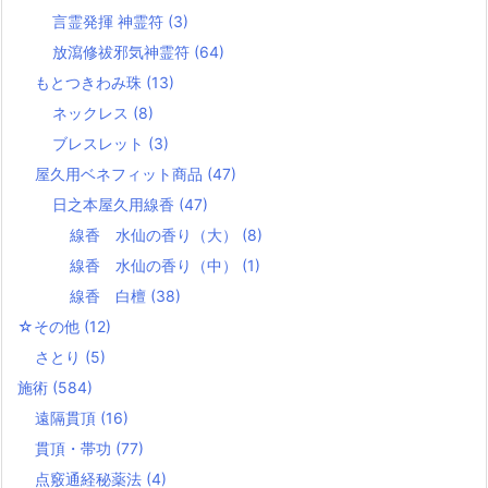
言霊発揮 神霊符
(3)
放瀉修祓邪気神霊符
(64)
もとつきわみ珠
(13)
ネックレス
(8)
ブレスレット
(3)
屋久用ベネフィット商品
(47)
日之本屋久用線香
(47)
線香 水仙の香り（大）
(8)
線香 水仙の香り（中）
(1)
線香 白檀
(38)
☆その他
(12)
さとり
(5)
施術
(584)
遠隔貫頂
(16)
貫頂・帯功
(77)
点竅通経秘薬法
(4)