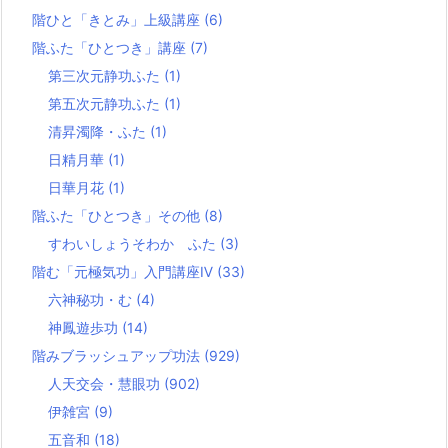
階ひと「きとみ」上級講座
(6)
階ふた「ひとつき」講座
(7)
第三次元静功ふた
(1)
第五次元静功ふた
(1)
清昇濁降・ふた
(1)
日精月華
(1)
日華月花
(1)
階ふた「ひとつき」その他
(8)
すわいしょうそわか ふた
(3)
階む「元極気功」入門講座Ⅳ
(33)
六神秘功・む
(4)
神鳳遊歩功
(14)
階みブラッシュアップ功法
(929)
人天交会・慧眼功
(902)
伊雑宮
(9)
五音和
(18)