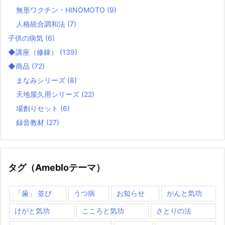
無形ワクチン・HINOMOTO
(9)
人格統合調和法
(7)
子供の病気
(6)
◆講座（修錬）
(139)
◆商品
(72)
まなみシリーズ
(8)
天地屋久用シリーズ
(22)
場創りセット
(6)
録音教材
(27)
タグ（Amebloテーマ）
「歯」 並び
うつ病
お知らせ
がんと気功
けがと気功
こころと気功
さとりの法