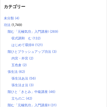
カテゴリー
未分類
(4)
功法
(1,749)
階む「元極気功」入門講座Ⅰ
(269)
収式調和 む
(132)
はじめて環排Ⅲ
(121)
階ひとブラッシュアップ功法
(3)
内宮・外宮
(2)
五色倉
(2)
張生法
(62)
張生法あ法
(56)
張生法ま法
(3)
階ひと「きとみ」中級講座
(46)
立ちの二
(42)
階む「元極気功」入門講座Ⅱ
(31)