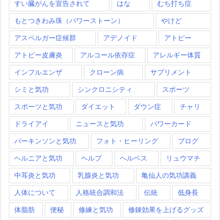
すい臓がんを宣告されて
はな
むち打ち症
もとつきわみ珠（パワーストーン）
やけど
アスペルガー症候群
アデノイド
アトピー
アトピー皮膚炎
アルコール依存症
アレルギー体質
インフルエンザ
クローン病
サプリメント
シミと気功
シンクロニシティ
スポーツ
スポーツと気功
ダイエット
ダウン症
チャリ
ドライアイ
ニュースと気功
パワーカード
パーキンソンと気功
フォト・ヒーリング
ブログ
ヘルニアと気功
ヘルプ
ヘルペス
リュウマチ
中耳炎と気功
乳腺炎と気功
亀仙人の気功講義
人体について
人格統合調和法
伝統
低身長
体脂肪
便秘
修練と気功
修錬効果を上げるグッズ