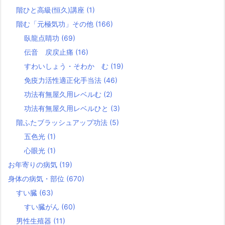
階ひと高級(恒久)講座
(1)
階む「元極気功」その他
(166)
臥龍点睛功
(69)
伝音 戻戻止痛
(16)
すわいしょう・そわか む
(19)
免疫力活性適正化手当法
(46)
功法有無屋久用レベルむ
(2)
功法有無屋久用レベルひと
(3)
階ふたブラッシュアップ功法
(5)
五色光
(1)
心眼光
(1)
お年寄りの病気
(19)
身体の病気・部位
(670)
すい臓
(63)
すい臓がん
(60)
男性生殖器
(11)