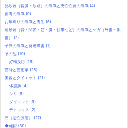
泌尿器（腎臓・尿路）の病気と男性性器の病気
(4)
皮膚の病気
(9)
お年寄りの病気と養生
(5)
運動器（骨・関節・筋・腱・靱帯など）の病気とケガ（外傷・損
傷）
(2)
子供の病気と発達障害
(1)
その他
(19)
好転反応
(16)
芸能と芸術家
(26)
美容とダイエット
(21)
体脂肪
(4)
シミ
(6)
ダイエット
(9)
デトックス
(2)
癌（悪性腫瘍）
(27)
◆施術
(39)