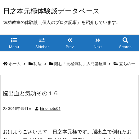
日之本元極体験談データベース
気功教室の体験談（個人のブログ記事）を紹介しています。
Menu
Sidebar
Prev
Next
Search
ホーム
>
功法
>
階む「元極気功」入門講座Ⅲ
>
立ちの一
脳出血と気功その１６
2016年6月1日
hinomoto01
おはようございます。日之本元極です。脳出血で倒れたお