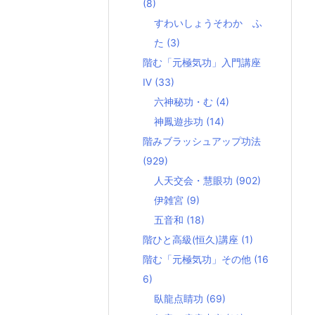
(8)
すわいしょうそわか ふ
た
(3)
階む「元極気功」入門講座
Ⅳ
(33)
六神秘功・む
(4)
神鳳遊歩功
(14)
階みブラッシュアップ功法
(929)
人天交会・慧眼功
(902)
伊雑宮
(9)
五音和
(18)
階ひと高級(恒久)講座
(1)
階む「元極気功」その他
(16
6)
臥龍点睛功
(69)