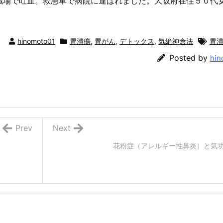
職場で吐血。救急車で病院に運ばれました。大阪府在住５０代
hinomoto01
胃潰瘍
,
胃がん
,
デトックス
,
気絶神倉法
胃
Posted by
hin
Prev
Next
花粉症（アレルギー性鼻炎）と気