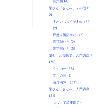
調気功
(4)
階ひと「きとみ」その他
(2
2)
すわいしょうそわか ひと
(2)
邪魔末濁防御功Ⅱ
(7)
貫頂階ひと
(2)
帯功階ひと
(5)
階む「元極気功」入門講座Ⅲ
(75)
立ちの一
(38)
立ちの三
(1)
清昇濁降・む
(30)
階ひと「きとみ」入門講座
(41)
つづけて環排Ⅲ
(1)