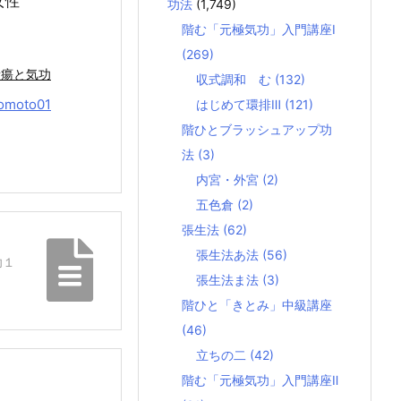
女性
功法
(1,749)
階む「元極気功」入門講座Ⅰ
(269)
潰瘍と気功
収式調和 む
(132)
omoto01
はじめて環排Ⅲ
(121)
階ひとブラッシュアップ功
法
(3)
内宮・外宮
(2)
五色倉
(2)
張生法
(62)
張生法あ法
(56)
功１
張生法ま法
(3)
階ひと「きとみ」中級講座
(46)
立ちの二
(42)
階む「元極気功」入門講座Ⅱ