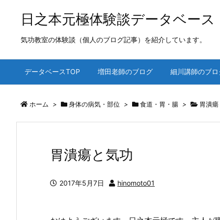
日之本元極体験談データベース
気功教室の体験談（個人のブログ記事）を紹介しています。
データベースTOP
増田老師のブログ
細川講師のブロ
ホーム
>
身体の病気・部位
>
食道・胃・腸
>
胃潰瘍
胃潰瘍と気功
2017年5月7日
hinomoto01