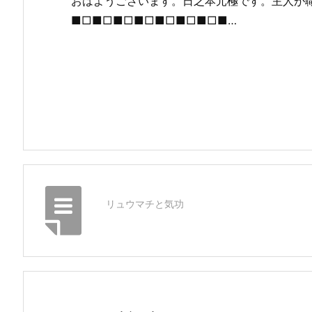
おはようございます。日之本元極です。主人が
■□■□■□■□■□■□■□■…
リュウマチと気功