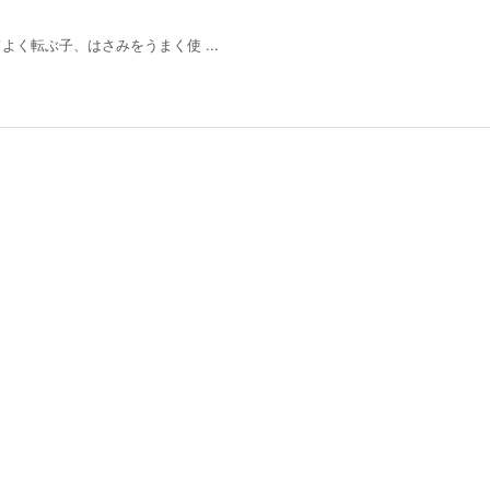
く転ぶ子、はさみをうまく使 ...