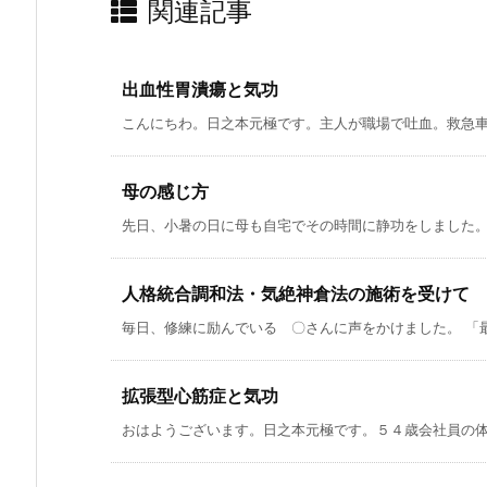
関連記事
出血性胃潰瘍と気功
こんにちわ。日之本元極です。主人が職場で吐血。救急車で
母の感じ方
先日、小暑の日に母も自宅でその時間に静功をしました。す
人格統合調和法・気絶神倉法の施術を受けて
毎日、修練に励んでいる 〇さんに声をかけました。 「最近
拡張型心筋症と気功
おはようございます。日之本元極です。５４歳会社員の体験