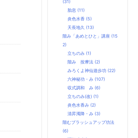
(31)
胎息
(11)
炎色水香
(5)
天長地久
(13)
階み「あめとひと」講座
(15
2)
立ちのみ
(1)
階み 按摩法
(2)
みろくよ神仙遊歩功
(22)
六神秘功・み
(107)
収式調和 み
(6)
立ちのみ(改)
(1)
炎色水香み
(2)
清昇濁降・み
(3)
階むブラッシュアップ功法
(6)