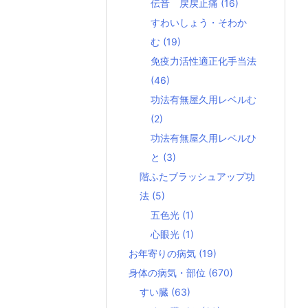
伝音 戻戻止痛
(16)
すわいしょう・そわか
む
(19)
免疫力活性適正化手当法
(46)
功法有無屋久用レベルむ
(2)
功法有無屋久用レベルひ
と
(3)
階ふたブラッシュアップ功
法
(5)
五色光
(1)
心眼光
(1)
お年寄りの病気
(19)
身体の病気・部位
(670)
すい臓
(63)